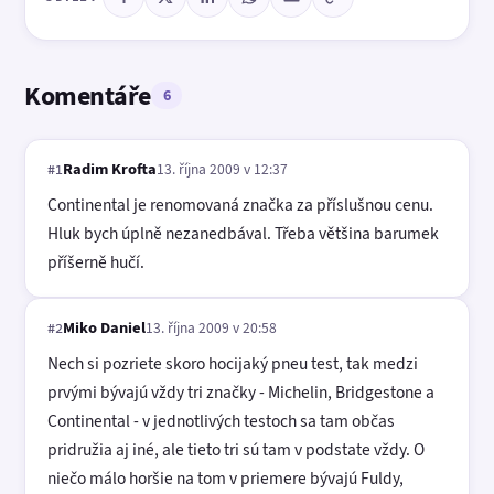
Komentáře
6
Radim Krofta
13. října 2009 v 12:37
#1
Continental je renomovaná značka za příslušnou cenu.
Hluk bych úplně nezanedbával. Třeba většina barumek
příšerně hučí.
Miko Daniel
13. října 2009 v 20:58
#2
Nech si pozriete skoro hocijaký pneu test, tak medzi
prvými bývajú vždy tri značky - Michelin, Bridgestone a
Continental - v jednotlivých testoch sa tam občas
pridružia aj iné, ale tieto tri sú tam v podstate vždy. O
niečo málo horšie na tom v priemere bývajú Fuldy,