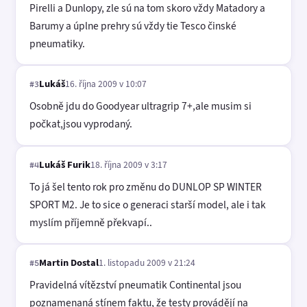
Pirelli a Dunlopy, zle sú na tom skoro vždy Matadory a
Barumy a úplne prehry sú vždy tie Tesco činské
pneumatiky.
Lukáš
16. října 2009 v 10:07
#3
Osobně jdu do Goodyear ultragrip 7+,ale musim si
počkat,jsou vyprodaný.
Lukáš Furik
18. října 2009 v 3:17
#4
To já šel tento rok pro změnu do DUNLOP SP WINTER
SPORT M2. Je to sice o generaci starší model, ale i tak
myslím příjemně překvapí..
Martin Dostal
1. listopadu 2009 v 21:24
#5
Pravidelná vítězství pneumatik Continental jsou
poznamenaná stínem faktu, že testy provádějí na