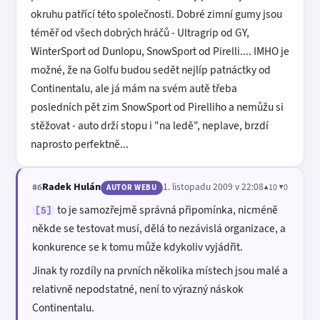
okruhu patřící této společnosti. Dobré zimní gumy jsou
téměř od všech dobrých hráčů - Ultragrip od GY,
WinterSport od Dunlopu, SnowSport od Pirelli.... IMHO je
možné, že na Golfu budou sedět nejlíp patnáctky od
Continentalu, ale já mám na svém autě třeba
posledních pět zim SnowSport od Pirelliho a nemůžu si
stěžovat - auto drží stopu i "na ledě", neplave, brzdí
naprosto perfektně...
Radek Hulán
1. listopadu 2009 v 22:08
▲10 ▼0
#6
AUTOR WEBU
to je samozřejmě správná připomínka, nicméně
[5]
někde se testovat musí, dělá to nezávislá organizace, a
konkurence se k tomu může kdykoliv vyjádřit.
Jinak ty rozdíly na prvních několika místech jsou malé a
relativně nepodstatné, není to výrazný náskok
Continentalu.