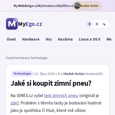
MyWebdesign.cz
MyInvoice.cz
MyÚčto.cz
Radek Hulán
My
Ego
.cz
Úvod
Hardware
Hry
Kavárna
Linux a OS X
Micr
Úvod
›
Hardware
›
Technologie
Technologie
13. října 2009 v 9:10
Radek Hulán
6 komentářů
Jaké si koupit zimní pneu?
Na iDNES.cz vyšel
test zimních pneu
(originál je
zde
]. Problém s těmito testy je bodování hodnot
jako je spotřeba či hluk, které mě vůbec