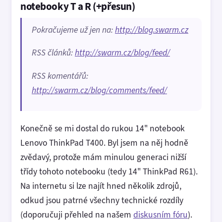
notebooky T a R (+přesun)
Pokračujeme už jen na:
http://blog.swarm.cz
RSS článků:
http://swarm.cz/blog/feed/
RSS komentářů:
http://swarm.cz/blog/comments/feed/
Konečně se mi dostal do rukou 14" notebook
Lenovo ThinkPad T400. Byl jsem na něj hodně
zvědavý, protože mám minulou generaci nižší
třídy tohoto notebooku (tedy 14" ThinkPad R61).
Na internetu si lze najít hned několik zdrojů,
odkud jsou patrné všechny technické rozdíly
(doporučuji přehled na našem
diskusním fóru
).