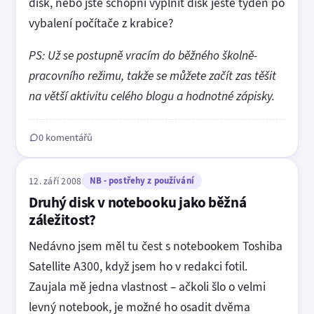
disk, nebo jste schopni vyplnit disk ještě týden po
vybalení počítače z krabice?
PS: Už se postupně vracím do běžného školně-
pracovního režimu, takže se můžete začít zas těšit
na větší aktivitu celého blogu a hodnotné zápisky.
0 komentářů
12. září 2008
NB - postřehy z používání
Druhý disk v notebooku jako běžná
záležitost?
Nedávno jsem měl tu čest s notebookem Toshiba
Satellite A300, když jsem ho v redakci fotil.
Zaujala mě jedna vlastnost – ačkoli šlo o velmi
levný notebook, je možné ho osadit dvěma