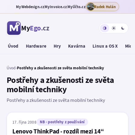
MyWebdesign.cz
MyInvoice.cz
MyÚčto.cz
Radek Hulán
My
Ego
.cz
Úvod
Hardware
Hry
Kavárna
Linux a OS X
Micr
Úvod
›
Postřehy a zkušenosti ze světa mobilní techniky
Postřehy a zkušenosti ze světa
mobilní techniky
Postřehy a zkušenosti ze světa mobilní techniky
17. října 2008
NB - postřehy z používání
Lenovo ThinkPad - rozdíl mezi 14“