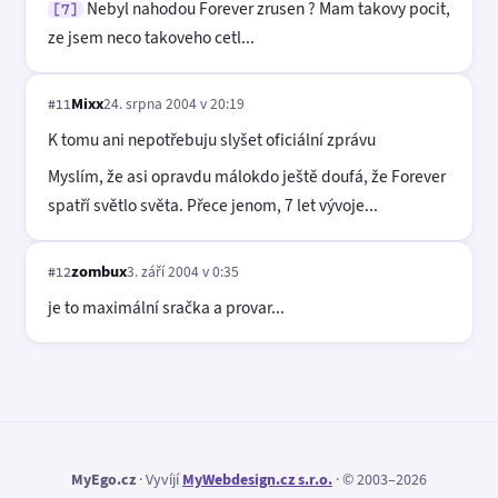
Nebyl nahodou Forever zrusen ? Mam takovy pocit,
[7]
ze jsem neco takoveho cetl...
Mixx
24. srpna 2004 v 20:19
#11
K tomu ani nepotřebuju slyšet oficiální zprávu
Myslím, že asi opravdu málokdo ještě doufá, že Forever
spatří světlo světa. Přece jenom, 7 let vývoje...
zombux
3. září 2004 v 0:35
#12
je to maximální sračka a provar...
MyEgo.cz
· Vyvíjí
MyWebdesign.cz s.r.o.
· © 2003–2026