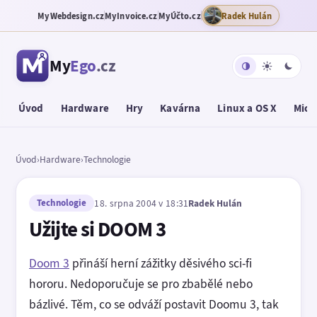
MyWebdesign.cz
MyInvoice.cz
MyÚčto.cz
Radek Hulán
My
Ego
.cz
Úvod
Hardware
Hry
Kavárna
Linux a OS X
Micr
Úvod
›
Hardware
›
Technologie
Technologie
18. srpna 2004 v 18:31
Radek Hulán
Užijte si DOOM 3
Doom 3
přináší herní zážitky děsivého sci-fi
hororu. Nedoporučuje se pro zbabělé nebo
bázlivé. Těm, co se odváží postavit Doomu 3, tak