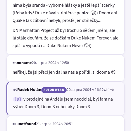
nima byla sranda - výborné hlášky a ještě lepší scénky
(třeba když Duke dával striptérce peníze 🙂)) Doom ani
Quake tak zábavní nebyli, prostě jen střílečky...
DN Manhattan Project už byl trochu o něčem jiném, ale
já stále doufám, že se dočkám Duke Nukem Forever, ale
spíš to vypadá na Duke Nukem Never 🙂))
noname
20. srpna 2004 v 12:50
#8
neříkej, že jsi přeci jen dal na nás a pořídil si dooma 😉
Radek Hulán
20. srpna 2004 v 16:12
▲10 ▼0
#9
AUTOR WEBU
v prodejně na Andělu jsem neodolal, byl tam na
[8]
výběr Doom 3, Doom3 nebo taky Doom 3
notfound
21. srpna 2004 v 20:51
#10