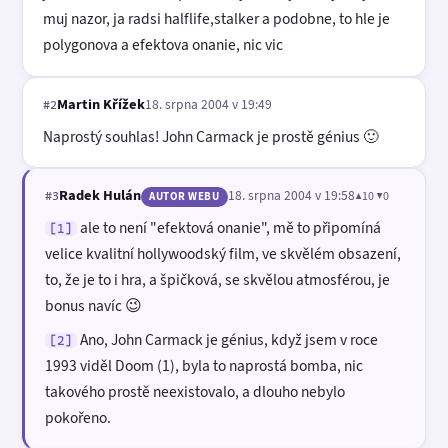
muj nazor, ja radsi halflife,stalker a podobne, to hle je
polygonova a efektova onanie, nic vic
Martin Křížek
18. srpna 2004 v 19:49
#2
Naprostý souhlas! John Carmack je prostě génius 🙂
Radek Hulán
18. srpna 2004 v 19:58
▲10 ▼0
#3
AUTOR WEBU
ale to není "efektová onanie", mě to připomíná
[1]
velice kvalitní hollywoodský film, ve skvělém obsazení,
to, že je to i hra, a špičková, se skvělou atmosférou, je
bonus navíc 😉
Ano, John Carmack je génius, když jsem v roce
[2]
1993 viděl Doom (1), byla to naprostá bomba, nic
takového prostě neexistovalo, a dlouho nebylo
pokořeno.