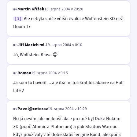
Martin Křížek
18. srpna 2004 v 20:26
#4
Ale nebyla spíše větší revoluce Wolfenstein 3D než
[3]
Doom 1?
Jiří Macich ml.
19. srpna 2004 v 0:10
#5
Jó, Wolfstein. Klasa 😉
Roman
19. srpna 2004 v 9:15
#6
Ja som to hovoril ... ale iba mi to skratilo cakanie na Half
Life 2
Pavel@cetoraz
19. srpna 2004 v 10:29
#7
No já nevím, ale nejlepší akce pro mě byl Duke Nukem
3D (popř. Atomic a Plutonium) a pak Shadow Warrior. I
když používaly v té době slabší engine Build, alespoň s