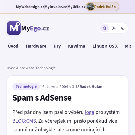
MyWebdesign.cz
MyInvoice.cz
MyÚčto.cz
Radek Hulán
My
Ego
.cz
Úvod
Hardware
Hry
Kavárna
Linux a OS X
Micr
Úvod
›
Hardware
›
Technologie
Technologie
16. června 2004 v 3:13
Radek Hulán
Spam s AdSense
Před pár dny jsem psal o výběru
loga
pro systém
BLOG:CMS
. Za včerejšek mi přišlo poněkud více
spamů než obvykle, ale kromě umírajících