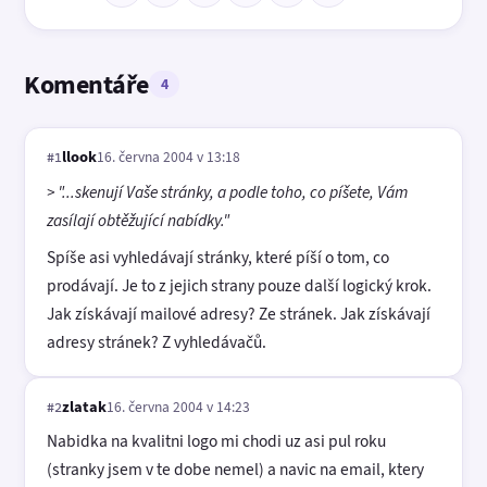
Komentáře
4
llook
16. června 2004 v 13:18
#1
> "...skenují Vaše stránky, a podle toho, co píšete, Vám
zasílají obtěžující nabídky."
Spíše asi vyhledávají stránky, které píší o tom, co
prodávají. Je to z jejich strany pouze další logický krok.
Jak získávají mailové adresy? Ze stránek. Jak získávají
adresy stránek? Z vyhledávačů.
zlatak
16. června 2004 v 14:23
#2
Nabidka na kvalitni logo mi chodi uz asi pul roku
(stranky jsem v te dobe nemel) a navic na email, ktery