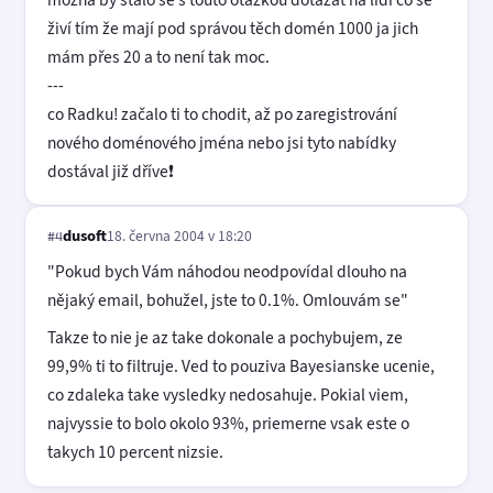
živí tím že mají pod správou těch domén 1000 ja jich
mám přes 20 a to není tak moc.
---
co Radku! začalo ti to chodit, až po zaregistrování
nového doménového jména nebo jsi tyto nabídky
dostával již dříve❗
dusoft
18. června 2004 v 18:20
#4
"Pokud bych Vám náhodou neodpovídal dlouho na
nějaký email, bohužel, jste to 0.1%. Omlouvám se"
Takze to nie je az take dokonale a pochybujem, ze
99,9% ti to filtruje. Ved to pouziva Bayesianske ucenie,
co zdaleka take vysledky nedosahuje. Pokial viem,
najvyssie to bolo okolo 93%, priemerne vsak este o
takych 10 percent nizsie.