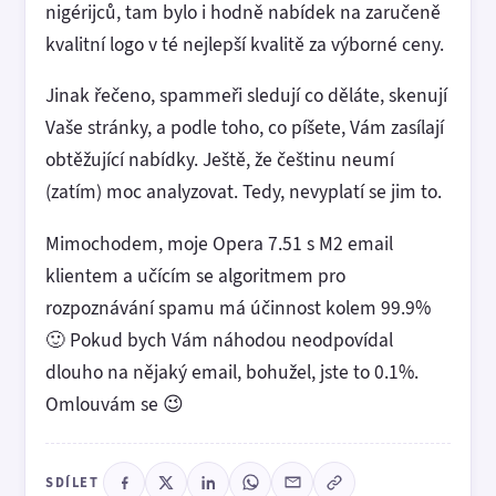
nigérijců, tam bylo i hodně nabídek na zaručeně
kvalitní logo v té nejlepší kvalitě za výborné ceny.
Jinak řečeno, spammeři sledují co děláte, skenují
Vaše stránky, a podle toho, co píšete, Vám zasílají
obtěžující nabídky. Ještě, že češtinu neumí
(zatím) moc analyzovat. Tedy, nevyplatí se jim to.
Mimochodem, moje Opera 7.51 s M2 email
klientem a učícím se algoritmem pro
rozpoznávání spamu má účinnost kolem 99.9%
🙂 Pokud bych Vám náhodou neodpovídal
dlouho na nějaký email, bohužel, jste to 0.1%.
Omlouvám se 😉
SDÍLET