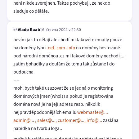
neni nikde zverejnen. Takze pochybuji, ze nekdo
sleduje co děláte.
Vlado Raab
16. června 2004 v 22:30
#3
nevím jak to dělají ale chodí mi takovéto emaily pouze
na domény typu
.net .com .info
na domény hostované
pod národní doménou .cz mi takové domény nechodí ....
zatím bohudíky a doufám že tomu tak zůstane i do
budoucna
----
mohl bych také usuzovat že se jedná o monitoring
doménových jmen(whois) a pokud je registrována
doména nová je na její adresu resp. několik
nejpravděpodobnějších emailu
webmaster@...
admin@... , sales@..., customer@..., info@...
zaslána
nabídka na tvorbu loga..
možná by stálo se s touto otázkou dotázat na lidi co se