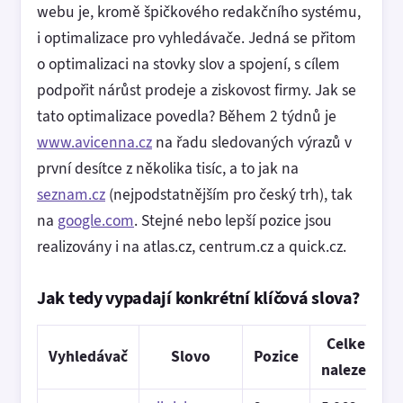
webu je, kromě špičkového redakčního systému,
i optimalizace pro vyhledávače. Jedná se přitom
o optimalizaci na stovky slov a spojení, s cílem
podpořit nárůst prodeje a ziskovost firmy. Jak se
tato optimalizace povedla? Během 2 týdnů je
www.avicenna.cz
na řadu sledovaných výrazů v
první desítce z několika tisíc, a to jak na
seznam.cz
(nejpodstatnějším pro český trh), tak
na
google.com
. Stejné nebo lepší pozice jsou
realizovány i na atlas.cz, centrum.cz a quick.cz.
Jak tedy vypadají konkrétní klíčová slova?
Celkem
Vyhledávač
Slovo
Pozice
nalezeno