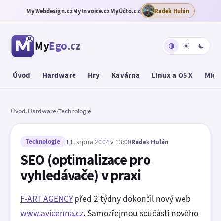
MyWebdesign.cz
MyInvoice.cz
MyÚčto.cz
Radek Hulán
My
Ego
.cz
Úvod
Hardware
Hry
Kavárna
Linux a OS X
Micr
Úvod
›
Hardware
›
Technologie
Technologie
11. srpna 2004 v 13:00
Radek Hulán
SEO (optimalizace pro
vyhledávače) v praxi
F-ART AGENCY
před 2 týdny dokončil nový web
www.avicenna.cz
. Samozřejmou součástí nového