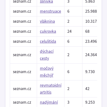
seznam.cz
slinivka
3
5.863
seznam.cz
menstruace
6
25.988
seznam.cz
vláknina
2
10.317
seznam.cz
cukrovka
24
68
seznam.cz
celulitida
6
23.496
dýchací
seznam.cz
2
24.364
cesty
močový
seznam.cz
6
9.730
měchýř
revmatoidní
seznam.cz
2
42
artritis
seznam.cz
nadýmání
3
9.253