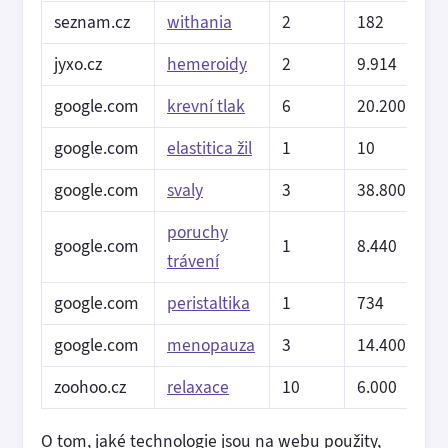
seznam.cz
withania
2
182
jyxo.cz
hemeroidy
2
9.914
google.com
krevní tlak
6
20.200
google.com
elastitica žil
1
10
google.com
svaly
3
38.800
poruchy
google.com
1
8.440
trávení
google.com
peristaltika
1
734
google.com
menopauza
3
14.400
zoohoo.cz
relaxace
10
6.000
O tom, jaké technologie jsou na webu použity,