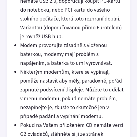
nemáte USB 2.0, doporučuji koupit PC-kartu
do noteboku, nebo PCI kartu do vašeho
stolního počítače, která toto rozhraní doplní.
Variantou (doporučovanou přímo Eurotelem)
je rovněž USB-hub.
Modem provozujte zásadně s vloženou
baterkou, modemy mají problém s
napájením, a baterka to umí vyrovnávat.
Některým modemům, které se vypínají,
pomůže nastavit aby měly, paradoxně, pořád
zapnuté podsvícení displeje. Můžete to udělat
v menu modemu, pokud nemáte problém,
nezapínejte je, zkuste to skutečně jen v
případě padání a vypínání modemu.
Pokud na Vašem přiloženém CD nemáte verzi
G2 ovladačů, stáhněte si ji ze stránek