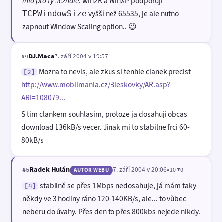
info pro ty neznalé
: win2K a WinXP podporují
vyšší než 65535, je ale nutno
TCPWindowSize
zapnout Window Scaling option.. 😉
DJ.Maca
7. září 2004 v 19:57
#4
Mozna to nevis, ale zkus si tenhle clanek precist
[2]
http://www.mobilmania.cz/Bleskovky/AR.asp?
ARI=108079...
S tim clankem souhlasim, protoze ja dosahuji obcas
download 136kB/s vecer. Jinak mi to stabilne frci 60-
80kB/s
Radek Hulán
7. září 2004 v 20:06
▲10 ▼0
#5
AUTOR WEBU
stabilně se přes 1Mbps nedosahuje, já mám taky
[4]
někdy ve 3 hodiny ráno 120-140KB/s, ale... to vůbec
neberu do úvahy. Přes den to přes 800kbs nejede nikdy.