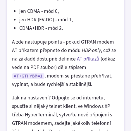
jen CDMA - mód 0,
jen HDR (EV-DO) - mód 1,
CDMA+HDR - mód 2.
A zde nastupuje pointa - pokud GTRAN modem
AT příkazem přepnete do módu
HDR-only
, což se
na základě dostupné definice
AT příkazů
(odkaz
vede na PDF soubor) děje zápisem
, modem se přestane přehřívat,
AT+GTHYBM=1
vypínat, a bude rychlejší a stabilnější.
Jak na nastavení? Odpojte se od internetu,
spusťte si nějaký telnet klient, ve Windows XP
třeba HyperTerminál, vytvořte nové připojení s
GTRAN modemem, zadejte jakékoliv telefonní