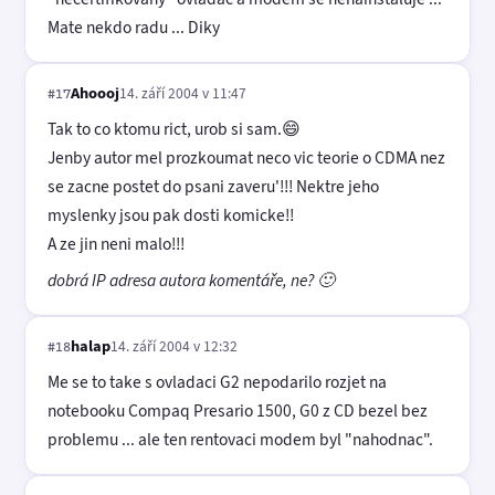
Mate nekdo radu ... Diky
Ahoooj
14. září 2004 v 11:47
#17
Tak to co ktomu rict, urob si sam.😄
Jenby autor mel prozkoumat neco vic teorie o CDMA nez
se zacne postet do psani zaveru'!!! Nektre jeho
myslenky jsou pak dosti komicke!!
A ze jin neni malo!!!
dobrá IP adresa autora komentáře, ne? 🙂
halap
14. září 2004 v 12:32
#18
Me se to take s ovladaci G2 nepodarilo rozjet na
notebooku Compaq Presario 1500, G0 z CD bezel bez
problemu ... ale ten rentovaci modem byl "nahodnac".