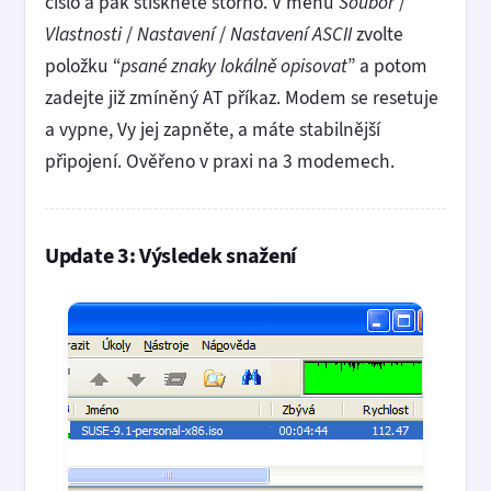
číslo a pak stiskněte storno. V menu
Soubor
/
Vlastnosti
/
Nastavení
/
Nastavení ASCII
zvolte
položku “
psané znaky lokálně opisovat
” a potom
zadejte již zmíněný AT příkaz. Modem se resetuje
a vypne, Vy jej zapněte, a máte stabilnější
připojení. Ověřeno v praxi na 3 modemech.
Update 3: Výsledek snažení