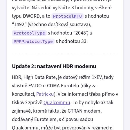
vytvořte. Následně vytvořte 3 hodnoty, veškeré
typu DWORD, a to
s hodnotou
ProtocolMTU
“1492” (všechno desítková soustava),
s hodnotou “2048”, a
ProtocolType
s hodnotou 33.
PPPProtocolType
Update 2: nastavení HDR modemu
HDR, High Data Rate, je datový režim 1xEV, tedy
vlastně EV-DO u CDMA Eurotelu (díky za
konzultaci,
Patricku
). Více informací třeba přímo v
tiskové zprávě
Qualcommu
. To by nebylo až tak
zajímavé, kromě faktu, že GTRAN modem,
dodávaný Eurotelem, s čipovou sadou
Qualcommu, může být provozován v režimech: