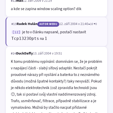
max
12. září 2004 v 21:29
#12
a kde se zapina window scaling option? dik
Radek Hulán
12. září 2004 v 21:40
▲10 ▼0
#13
AUTOR WEBU
je to v článku napsané, postačí nastavit
[12]
na
Tcp1323Opts
1
DuckDaffy
13. září 2004 v 19:51
#14
K tomu problému vypínání: domnívám se, že je problém
v napájecí části - slabý síťový adaptér. Nestačí pokrýt
proudové nárazy při vysílání a baterka to z neznámého
důvodu (možná špatné kontakty?) taky nevyváží. Pokud
je někdo elektrotechnik (což zpravidla technoidi jsou
🙂, tak si postaví svůj vlastní naddimenzovaný zdroj.
Trafo, usměrňovač, filtrace, případně stabilizace a je
vymalováno. Možná by stačilo nacpat přídavné