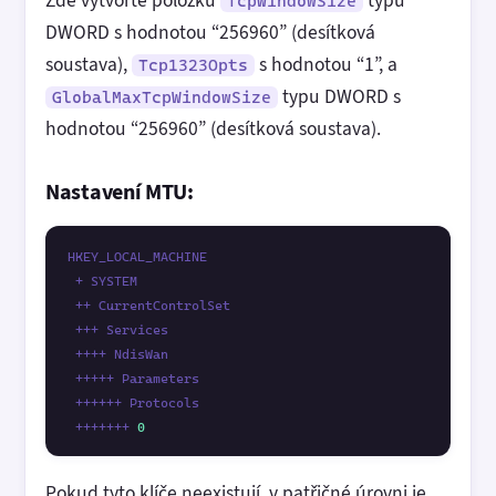
Zde vytvořte položku
typu
TcpWindowSize
DWORD s hodnotou “256960” (desítková
soustava),
s hodnotou “1”, a
Tcp1323Opts
typu DWORD s
GlobalMaxTcpWindowSize
hodnotou “256960” (desítková soustava).
Nastavení MTU:
HKEY_LOCAL_MACHINE

 + SYSTEM

 ++ CurrentControlSet

 +++ Services

 ++++ NdisWan

 +++++ Parameters

 ++++++ Protocols

 +++++++ 
0
Pokud tyto klíče neexistují, v patřičné úrovni je