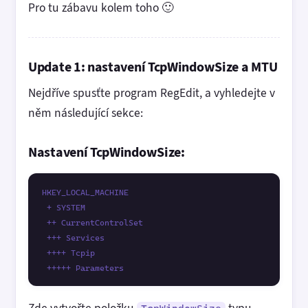
Pro tu zábavu kolem toho 🙂
Update 1: nastavení TcpWindowSize a MTU
Nejdříve spusťte program RegEdit, a vyhledejte v
něm následující sekce:
Nastavení TcpWindowSize:
HKEY_LOCAL_MACHINE

 + SYSTEM

 ++ CurrentControlSet

 +++ Services

 ++++ Tcpip
