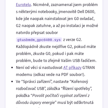
Eurotelu
. Nicméně, zaznamenal jsem problém
s některými notebooky, jmenovitě Dell D600,
kde jde naopak nainstalovat jen G0 ovladač,
G2 naopak zatuhne, a až po instalaci je možné
natvrdo přepsat soubor
z verze G2.
gtusbmdm_gpc6400.sys
Každopádně zkuste nejdříve G2, pokud máte
problém, zkuste G0, pokud i pak máte
problém, bude to zřejmě Vaším USB řadičem.
Není od věci si nastudovat
AT příkazy
GTRAN
modemu (odkaz vede na PDF soubor!).
Ve “Správci zařízení”, nastavte “Kořenový
rozbočovač USB”, záložka “Řízení spotřeby”,
položka “
Povolit počítači vypínat zařízení z
důvodu úspory energie
” musí být odškrtnutá