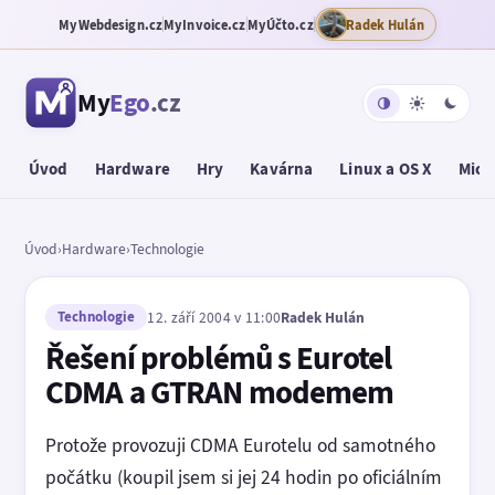
MyWebdesign.cz
MyInvoice.cz
MyÚčto.cz
Radek Hulán
My
Ego
.cz
Úvod
Hardware
Hry
Kavárna
Linux a OS X
Micr
Úvod
›
Hardware
›
Technologie
Technologie
12. září 2004 v 11:00
Radek Hulán
Řešení problémů s Eurotel
CDMA a GTRAN modemem
Protože provozuji CDMA Eurotelu od samotného
počátku (koupil jsem si jej 24 hodin po oficiálním