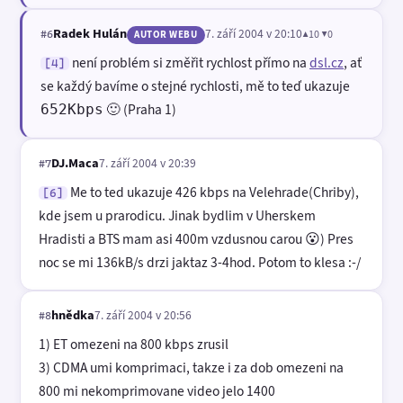
Radek Hulán
7. září 2004 v 20:10
▲10 ▼0
#6
AUTOR WEBU
není problém si změřit rychlost přímo na
dsl.cz
, ať
[4]
se každý bavíme o stejné rychlosti, mě to teď ukazuje
🙂 (Praha 1)
652Kbps
DJ.Maca
7. září 2004 v 20:39
#7
Me to ted ukazuje 426 kbps na Velehrade(Chriby),
[6]
kde jsem u prarodicu. Jinak bydlim v Uherskem
Hradisti a BTS mam asi 400m vzdusnou carou 😮) Pres
noc se mi 136kB/s drzi jaktaz 3-4hod. Potom to klesa :-/
hnědka
7. září 2004 v 20:56
#8
1) ET omezeni na 800 kbps zrusil
3) CDMA umi komprimaci, takze i za dob omezeni na
800 mi nekomprimovane video jelo 1400