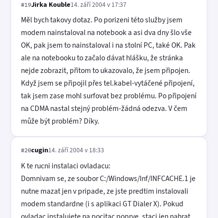
Jirka Kouble
14. září 2004 v 17:37
#19
Měl bych takovy dotaz. Po porizeni této služby jsem
modem nainstaloval na notebook a asi dva dny šlo vše
OK, pak jsem to nainstaloval i na stolní PC, také OK. Pak
ale na notebooku to začalo dávat hlášku, že stránka
nejde zobrazit, přitom to ukazovalo, že jsem připojen.
Když jsem se připojil přes tel.kabel-vytáčené připojení,
tak jsem zase mohl surfovat bez problému. Po připojení
na CDMA nastal stejný problém-žádná odezva. V čem
může být problém? Díky.
cugin
14. září 2004 v 18:33
#20
K te rucni instalaci ovladacu:
Domnivam se, ze soubor C:/Windows/Inf/INFCACHE.1 je
nutne mazat jen v pripade, ze jste predtim instalovali
modem standardne (i s aplikaci GT Dialer X). Pokud
ovladac instalujete na pocitac poprve, staci jen nahrat