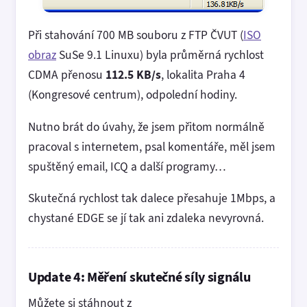
Při stahování 700 MB souboru z FTP ČVUT (
ISO
obraz
SuSe 9.1 Linuxu) byla průměrná rychlost
CDMA přenosu
112.5 KB/s
, lokalita Praha 4
(Kongresové centrum), odpolední hodiny.
Nutno brát do úvahy, že jsem přitom normálně
pracoval s internetem, psal komentáře, měl jsem
spuštěný email, ICQ a další programy…
Skutečná rychlost tak dalece přesahuje 1Mbps, a
chystané EDGE se jí tak ani zdaleka nevyrovná.
Update 4: Měření skutečné síly signálu
Můžete si stáhnout z