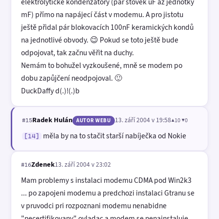
elektrolytické kondenzátory (pár stovek uF až jednotky
mF) přímo na napájecí část v modemu. A pro jistotu
ještě přidal pár blokovacích 100nF keramických kondů
na jednotlivé obvody. 😉 Pokud se toto ještě bude
odpojovat, tak začnu věřit na duchy.
Nemám to bohužel vyzkoušené, mně se modem po
dobu zapůjčení neodpojoval. 🙂
DuckDaffy d(.)!(.)b
Radek Hulán
13. září 2004 v 19:58
▲10 ▼0
#15
AUTOR WEBU
měla by na to stačit starší nabíječka od Nokie
[14]
Zdenek
13. září 2004 v 23:02
#16
Mam problemy s instalaci modemu CDMA pod Win2k3
... po zapojeni modemu a predchozi instalaci Gtranu se
v pruvodci pri rozpoznani modemu nenabidne
"necertifikovany" ovladac a modem se nenainstaluje ...