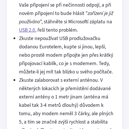
Vaše připojení se při nečinnosti odpojí, a při
novém připojení to bude hlásit "
zařízení je již
používáno
", stáhněte si Microsoftí záplatu na
USB 2.0
, řeší tento problém.
Zkuste nepoužívat USB prodlužovačku
dodanou Eurotelem, kupte si jinou, lepší,
nebo prostě modem připojte jen přes krátký
připojovací kablík, co je s modemem. Tedy,
můžete-li jej mít tak blízko u svého počítače.
Zkuste zalaborovat s externí anténou. V
některých lokacích je přemístění dodávané
externí antény o 1 metr jinam (anténa má
kabel tak 3-4 metrů dlouhý) důvodem k
tomu, aby modem neměl 3 čárky, ale plných
5, a tím se značně zvýší rychlost a stabilita