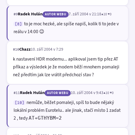
Radek Hulán
7. září 2004 v 21:18
▲10 ▼0
#9
AUTOR WEBU
to je moc hezké, ale spíše napiš, kolik ti to jede v
[8]
reálu v 14:00 😉
Chazz
10. září 2004 v 7:29
#10
k nastavení HDR modemu... aplikoval jsem tip přez AT
příkaz a výsledek je že modem běží mnohem pomaleji
než předtím jak lze vrátit předchozí stav ?
Radek Hulán
10. září 2004 v 9:43
▲10 ▼0
#11
AUTOR WEBU
nemůže, běžet pomaleji, spíš to bude nějaký
[10]
lokální problém Eurotelu.. ale jinak, stačí místo 1 zadat
2 , tedy
AT+GTHYBM=2