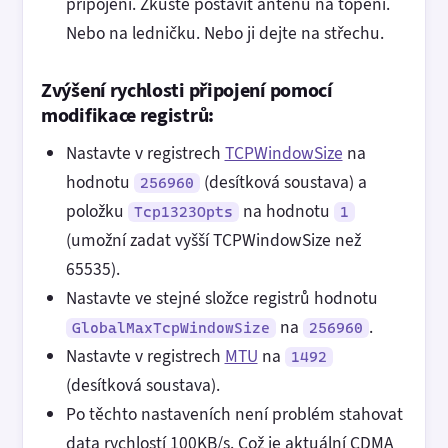
připojení. Zkuste postavit anténu na topení.
Nebo na ledničku. Nebo ji dejte na střechu.
Zvýšení rychlosti připojení pomocí
modifikace registrů:
Nastavte v registrech
TCPWindowSize
na
hodnotu
(desítková soustava) a
256960
položku
na hodnotu
Tcp1323Opts
1
(umožní zadat vyšší TCPWindowSize než
65535).
Nastavte ve stejné složce registrů hodnotu
na
.
GlobalMaxTcpWindowSize
256960
Nastavte v registrech
MTU
na
1492
(desítková soustava).
Po těchto nastaveních není problém stahovat
data rychlostí 100KB/s. Což je aktuální CDMA