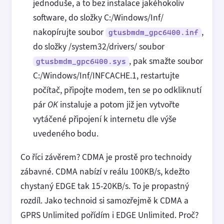
jednoduše, a to bez instalace jakéhokoliv
software, do složky C:/Windows/Inf/
nakopírujte soubor
,
gtusbmdm_gpc6400.inf
do složky /system32/drivers/ soubor
, pak smažte soubor
gtusbmdm_gpc6400.sys
C:/Windows/Inf/INFCACHE.1, restartujte
počítač, připojte modem, ten se po odkliknutí
pár
OK
instaluje a potom již jen vytvořte
vytáčené připojení k internetu dle výše
uvedeného bodu.
Co říci závěrem? CDMA je prostě pro technoidy
zábavné. CDMA nabízí v reálu 100KB/s, kdežto
chystaný EDGE tak 15-20KB/s. To je propastný
rozdíl. Jako technoid si samozřejmě k CDMA a
GPRS Unlimited pořídím i EDGE Unlimited. Proč?