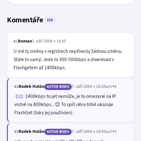
Komentáře
159
Roman
7. září 2004 v 18:35
#1
U mě ty změny v registrech nepřinesly žádnou změnu.
Stále to samý: Jede to 300-500kbps a download s
Flashgetem až 1400kbps.
Radek Hulán
7. září 2004 v 18:39
▲10 ▼0
#2
AUTOR WEBU
1400kbps to jet nemůže, je to omezené na IP
[1]
vrstvě na 800kbps.. 😉 To spíš něco blbě ukazuje
FlashGet (taky jej používám).
Radek Hulán
7. září 2004 v 19:45
▲10 ▼0
#3
AUTOR WEBU