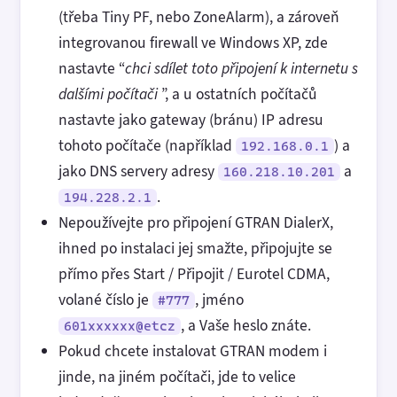
(třeba Tiny PF, nebo ZoneAlarm), a zároveň
integrovanou firewall ve Windows XP, zde
nastavte “
chci sdílet toto připojení k internetu s
dalšími počítači
”, a u ostatních počítačů
nastavte jako gateway (bránu) IP adresu
tohoto počítače (například
) a
192.168.0.1
jako DNS servery adresy
a
160.218.10.201
.
194.228.2.1
Nepoužívejte pro připojení GTRAN DialerX,
ihned po instalaci jej smažte, připojujte se
přímo přes Start / Připojit / Eurotel CDMA,
volané číslo je
, jméno
#777
, a Vaše heslo znáte.
601xxxxxx@etcz
Pokud chcete instalovat GTRAN modem i
jinde, na jiném počítači, jde to velice