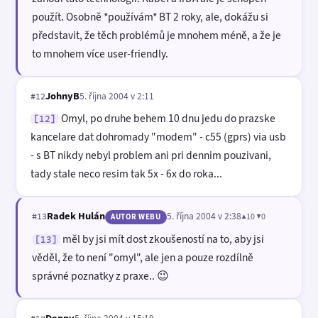
použít. Osobně *používám* BT 2 roky, ale, dokážu si
představit, že těch problémů je mnohem méně, a že je
to mnohem více user-friendly.
JohnyB
5. října 2004 v 2:11
#12
Omyl, po druhe behem 10 dnu jedu do prazske
[12]
kancelare dat dohromady "modem" - c55 (gprs) via usb
- s BT nikdy nebyl problem ani pri dennim pouzivani,
tady stale neco resim tak 5x - 6x do roka...
Radek Hulán
5. října 2004 v 2:38
▲10 ▼0
#13
AUTOR WEBU
měl by jsi mít dost zkoušeností na to, aby jsi
[13]
věděl, že to není "omyl", ale jen a pouze rozdílně
správné poznatky z praxe.. 😉
Denny
5. října 2004 v 15:19