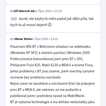
Jiří Macich ml.
4. října 2004 v 23:14
#9
Jasně, ale kdyby to mělo padat jak rADo píše, tak
[5]
bych to už musel objevit 😉
Rene Stein
4. října 2004 v 23:32
#10
Pouzivam MSI BT s Widcomm ovladaci na notebooku
(Windows XP SP2) a stolnim pocitaci (Windows 2000
Professional)a komunikoval jsem pres BT s S55,
Philipsem Fisio 820, Nokii 6230 a MDA II a krome Fisia,
jehoz problemy s BT jsou zname, jsem vsechny zarizeni
vicmene bez problemu rozchodil.
Nejvic jsem se navztekal u rozchazeni Dial-Up pripojeni
pres BT u MDA II, ale nakonec se vse podarilo a
publikoval jsem i podrobny navod na MobilManii.
BT je vyborna technologie a ma detske nedostatky jako