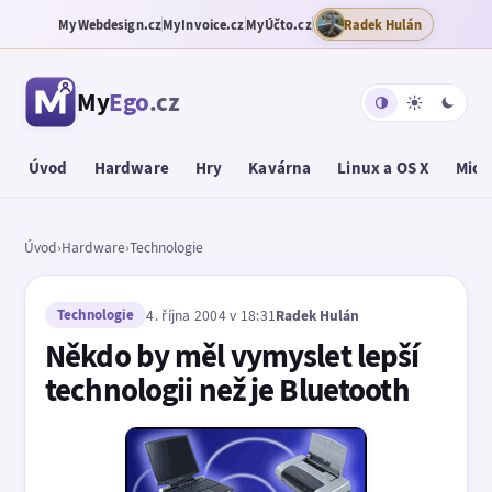
MyWebdesign.cz
MyInvoice.cz
MyÚčto.cz
Radek Hulán
My
Ego
.cz
Úvod
Hardware
Hry
Kavárna
Linux a OS X
Micr
Úvod
›
Hardware
›
Technologie
Technologie
4. října 2004 v 18:31
Radek Hulán
Někdo by měl vymyslet lepší
technologii než je Bluetooth