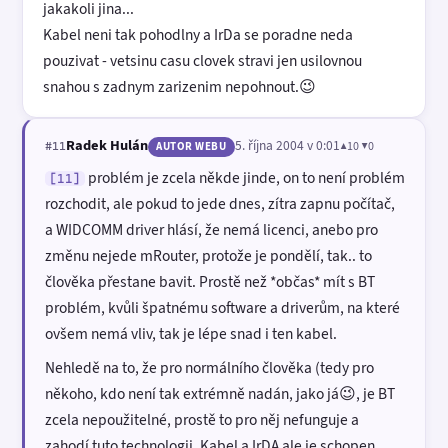
jakakoli jina...
Kabel neni tak pohodlny a IrDa se poradne neda
pouzivat - vetsinu casu clovek stravi jen usilovnou
snahou s zadnym zarizenim nepohnout.😉
Radek Hulán
5. října 2004 v 0:01
▲10 ▼0
#11
AUTOR WEBU
problém je zcela někde jinde, on to není problém
[11]
rozchodit, ale pokud to jede dnes, zítra zapnu počítač,
a WIDCOMM driver hlásí, že nemá licenci, anebo pro
změnu nejede mRouter, protože je pondělí, tak.. to
člověka přestane bavit. Prostě než *občas* mít s BT
problém, kvůli špatnému software a driverům, na které
ovšem nemá vliv, tak je lépe snad i ten kabel.
Nehledě na to, že pro normálního člověka (tedy pro
někoho, kdo není tak extrémně nadán, jako já😉, je BT
zcela nepoužitelné, prostě to pro něj nefunguje a
zahodí tuto technologii. Kabel a IrDA ale je schopen