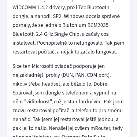
WIDCOMM 1.4.2 drivery, pro i-Tec Bluetooth
dongle, a nahodil SP2. Windows docela správně
poznaly, že se jedná o Blutonium BCM2035
Bluetooth 2.4 GHz Single Chip, a začaly cosi
instalovat. Pochopitelně to nefungovalo. Tak jsem
restartoval počítač, a nějak to začalo fungovat.
Sice ten Microsoftí ovladač podporuje jen
nejzákladnější profily (DUN, PAN, COM port),
nikoliv třeba headset, ale běželo to. Dobře.
Spároval jsem dongle s telefonem a vypnul na
něm "viditelnost", což je standardní věc. Pak jsem
znovu restartoval počítač, a telefon to pro změnu
nenašlo. Tak jsem jej restartoval ještě jednou, a
pak jej to našlo. Nenašel jej ovšem mRouter, tedy
připojení telefonu na Siemens Data Suite.