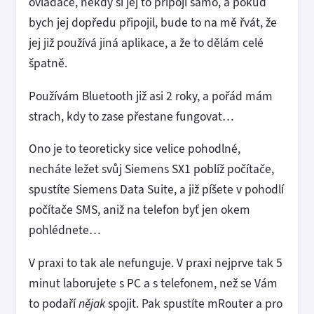
ovladače, někdy si jej to připojí samo, a pokud
bych jej dopředu připojil, bude to na mě řvát, že
jej již používá jiná aplikace, a že to dělám celé
špatně.
Používám Bluetooth již asi 2 roky, a pořád mám
strach, kdy to zase přestane fungovat…
Ono je to teoreticky sice velice pohodlné,
necháte ležet svůj Siemens SX1 poblíž počítače,
spustíte Siemens Data Suite, a již píšete v pohodlí
počítače SMS, aniž na telefon byť jen okem
pohlédnete…
V praxi to tak ale nefunguje. V praxi nejprve tak 5
minut laborujete s PC a s telefonem, než se Vám
to podaří
nějak
spojit. Pak spustíte mRouter a pro