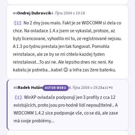
Ondrej Dubravcik
4. října 2004 v 19:18
#4
No 2 dny jsou malo. Fakt je ze WIDCOMM si dela co
[1]
chce. Na ovladace 1.4.x jsem se vykaslal, protoze, az
byly licencovane, vyhodilo mi to, ze registrované nejsou.
A 1.3 po tydnu prestala jen tak fungovat. Pomohla
reinstalace, ale ze by se mi chtelo kazdej tyden
reinstalovat...To asi ne. Ale lepsiho dnes nic neni. Ke
kabelu je potreba...kabel 😉 a Infra zas žere baterku.
Radek Hulán
4. října 2004 v 19:28
▲10 ▼0
#5
AUTOR WEBU
WinXP ovladače podporují jen 3 profily z cca 12
[1]
existujících, proto jsou pro hodně lidí nepoužitelné.. A
WIDCOMM 1.4.2 sice podporuje vše, co se dá, ale zase
má svoje problémy...