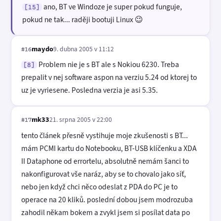
ano, BT ve Windoze je super pokud funguje,
[15]
pokud ne tak... raději bootuji Linux 😉
maydo
9. dubna 2005 v 11:12
#16
Problem nie je s BT ale s Nokiou 6230. Treba
[8]
prepalit v nej software aspon na verziu 5.24 od ktorej to
uz je vyriesene. Posledna verzia je asi 5.35.
mk33
21. srpna 2005 v 22:00
#17
tento článek přesně vystihuje moje zkušenosti s BT...
mám PCMI kartu do Notebooku, BT-USB klíčenku a XDA
II Dataphone od errortelu, absolutně nemám šanci to
nakonfigurovat vše naráz, aby se to chovalo jako síť,
nebo jen když chci něco odeslat z PDA do PC je to
operace na 20 kliků. poslední dobou jsem modrozuba
zahodil někam bokem a zvykl jsem si posílat data po