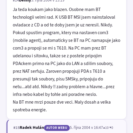
#14
Ja teda koukam jako blazen. Osobne mam BT
technologii velmi rad. K USB BT MSI jsem nainstaloval
ovladace z CD a od te doby jsem je uz neresil. Nikdy.
Pokud spustim program, ktery ma nastaven com3
(mobile agent), automaticky se BT na PC namapuje jako
com3 a propoji se mi s T610. Na PC mam prez BT
udelanou i sitovku, takze se z postele pripojim
PDAckem primo na PC jako do LAN a sdilim soubory,
prez NAT serfuju. Zaroven propojuji PDA s T610 a
presunuji tak soubory, pisu SMSky, pripojuju do
netu...atd atd. Nikdy !! zadny problem a hlavne...prez
infra nebo kabel by tohle ani poradne neslo.
Na BT mne mrzi pouze dve veci. Maly dosah a velka
spotreba energie.
Radek Hulán
5. října 2004 v 16:47
▲10 ▼0
#15
AUTOR WEBU