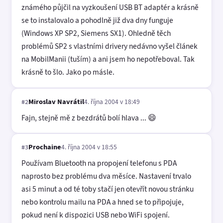
známého půjčil na vyzkoušení USB BT adaptér a krásně
se to instalovalo a pohodlně již dva dny funguje
(Windows XP SP2, Siemens SX1). Ohledně těch
problémů SP2 s vlastními drivery nedávno vyšel článek
na MobilManii (tuším) a ani jsem ho nepotřeboval. Tak
krásně to šlo. Jako po másle.
Miroslav Navrátil
4. října 2004 v 18:49
#2
Fajn, stejně mě z bezdrátů bolí hlava ... 😄
Prochaine
4. října 2004 v 18:55
#3
Používam Bluetooth na propojení telefonu s PDA
naprosto bez problému dva měsíce. Nastavení trvalo
asi 5 minut a od té toby stačí jen otevřít novou stránku
nebo kontrolu mailu na PDA a hned se to připojuje,
pokud není k dispozici USB nebo WiFi spojení.