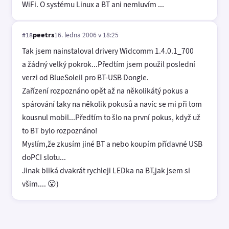
WiFi. O systému Linux a BT ani nemluvím ...
peetrs
16. ledna 2006 v 18:25
#18
Tak jsem nainstaloval drivery Widcomm 1.4.0.1_700
a žádný velký pokrok...Předtím jsem použil poslední
verzi od BlueSoleil pro BT-USB Dongle.
Zařízení rozpoznáno opět až na několikátý pokus a
spárování taky na několik pokusů a navíc se mi při tom
kousnul mobil...Předtím to šlo na první pokus, když už
to BT bylo rozpoznáno!
Myslím,že zkusím jiné BT a nebo koupím přídavné USB
doPCI slotu...
Jinak bliká dvakrát rychleji LEDka na BT,jak jsem si
všim.... 😮)