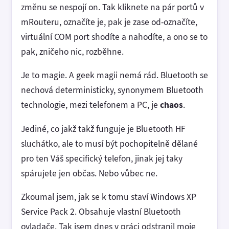
změnu se nespojí on. Tak kliknete na pár portů v
mRouteru, označíte je, pak je zase od-označíte,
virtuální COM port shodíte a nahodíte, a ono se to
pak, zničeho nic, rozběhne.
Je to magie. A geek magii nemá rád. Bluetooth se
nechová deterministicky, synonymem Bluetooth
technologie, mezi telefonem a PC, je
chaos
.
Jediné, co jakž takž funguje je Bluetooth HF
sluchátko, ale to musí být pochopitelně dělané
pro ten Váš specifický telefon, jinak jej taky
spárujete jen občas. Nebo vůbec ne.
Zkoumal jsem, jak se k tomu staví Windows XP
Service Pack 2. Obsahuje vlastní Bluetooth
ovladače. Tak jsem dnes v práci odstranil moje