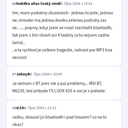
hnědka alias český xindl
4. října 2004 v 19:41
#6
hm, mam podobny zkusenosti - jednou to jede, jednou
ne; mrouter ma jednou ikonku zelenou podruhy zas
ne.......poprvy, kdyz jsem se snazi rozchodit bluetooth,
tak jsem s tim stravil asi 4 hodiny (a to nejsem zadna
lama)..
..a ta rychlost je celkem tragedie, nahrani par MP3 trva
vecnost
JohnyB
4. října 2004 v 20:49
#7
Ja nemam s BT pres rok a pul problemy... MSI BT,
N6230, ted pribyde FS LOOX 420 a vse je v pohode.
d.f.h
4. října 2004 v 21:23
#8
radku, zkousel jsi bluetooth i pod linuxem? co na to
rikas?