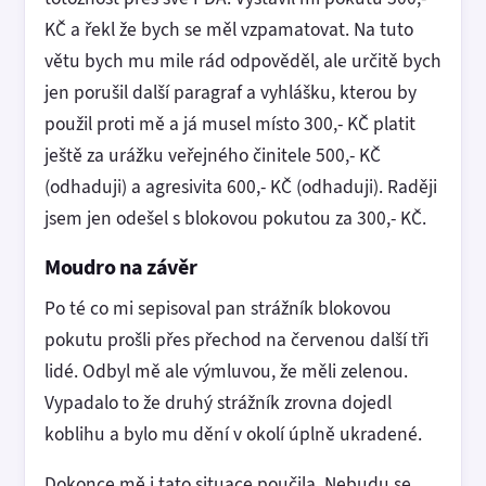
KČ a řekl že bych se měl vzpamatovat. Na tuto
větu bych mu mile rád odpověděl, ale určitě bych
jen porušil další paragraf a vyhlášku, kterou by
použil proti mě a já musel místo 300,- KČ platit
ještě za urážku veřejného činitele 500,- KČ
(odhaduji) a agresivita 600,- KČ (odhaduji). Raději
jsem jen odešel s blokovou pokutou za 300,- KČ.
Moudro na závěr
Po té co mi sepisoval pan strážník blokovou
pokutu prošli přes přechod na červenou další tři
lidé. Odbyl mě ale výmluvou, že měli zelenou.
Vypadalo to že druhý strážník zrovna dojedl
koblihu a bylo mu dění v okolí úplně ukradené.
Dokonce mě i tato situace poučila. Nebudu se