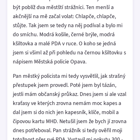
být poblíž dva městští strážníci. Ten menší a
akčnější na mě začal volat: Chlapče, chlapče,
stůjte. Tak jsem se tedy na něj podíval a bylo mi
do smíchu. Modrá košile, černé brýle, modrá
kšiltovka a malé PDA v ruce. O koho se jedná
jsem si všiml až při pohledu na černou kšiltovku s
nápisem Městská policie Opava.
Pan městký policista mi tedy vysvětlil, jak strašný
přestupek jsem provedl. Poté jsem byl tázán,
jestli mám občanský průkaz. Dnes jsem si ale vzal
kraťasy ve kterých zrovna nemám moc kapes a
dal jsem si do nich jen kapesník, klíče, mobil a
čipovou kartu MHD. Netušil jsem že bych jí zrovna
dnes potřeboval. Pan strážník si tedy ověřil moji
totožnost přes své PDA. Vystavil mi pokutu 300,-