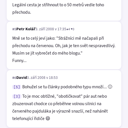
Legální cesta je střihnout to o 50 metrů vedle toho
přechodu.
Petr Kolář
3. září 2008 v 17:35
▲4 ▼0
#5
Mně se to celý jeví jako: "Strážníci mě načapali při
přechodu na červenou. Oh, jak je ten svět nespravedlivý.
Musím se jít vybrečet do mého blogu."
Funny...
David
3. září 2008 v 18:53
#6
Bohužel se tu články podobného typu množí... 🙂
[5]
To je moc obtížné, "obotičkovat" pár aut nebo
[3]
zbuzerovat chodce co přeběhne volnou silnici na
červeného pajduláka je výrazně snazší, než nahánět
telefonující řidiče 😄