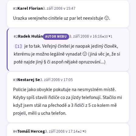
Karel Florian
3. září 2008 v 15:47
#1
Urazka verejneho cinitele uz par let neexistuje 🙂.
Radek Hulán
3. září 2008 v 16:16
▲10 ▼1
#2
AUTOR WEBU
je to tak. Veřejný činitel je naopak jediný člověk,
[1]
kterému je možno legálně vynadat 🙂 (jiná věc je, že si
poté najde jiný § či aspoň nějaké opruzování...)
Nestarej Se
3. září 2008 v 17:05
#3
Policie jako obvykle pokutuje na nesmyslném místě.
Kdyby spíš stavili řidiče co za jízdy telefonují. Stačilo mi
když jsem stál na přechodě a 3 řidiči z 5 co kolem mě
projeli, měli u ucha telefon.
Tomáš Herceg
3. září 2008 v 17:14
▲2 ▼0
#4