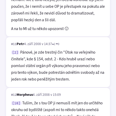
poučen, že i nemít u sebe OP je přestupek na pokutu ale
zároveň mi řekli, že nevidí důvod to dramatizovat,
popřáli hezký den a šli dál.
A na to MI už tu někdo upozornil 🙂
Petr
4. září 2008 v 14:37
▲2 ▼0
#11
Pánové, je zde trestný čin "Útok na veřejného
[2]
činitele", kde § 154, odst. 2 - Kdo hrubě urazí nebo
pomluví státní orgán při výkonu jeho pravomoci nebo
pro tento výkon, bude potrestán odnětím svobody až na
jeden rok nebo peněžitým trestem.
Morpheus
4. září 2008 v 15:09
#12
Tuším, že s tou OP ji nemusíš mít jen do určitého
[10]
okruhu od bydliště (aspoň mi to někdo takto onehdá