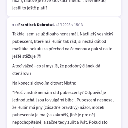
říkal), řádově je to ve stovkách metrů... Neví někdo,
jestli to ještě platí?
Frantisek Dobrota
4. září 2008 v 15:13
#13
Takhle jsem se už dlouho nenasmál. Náctiletý vesnický
pubescent, které má Hulán tak rád, si nechá dát od
maštáka pokutu za přechod na červenou a pak si na to
ještě stěžuje 🙂
A teď vážně - co si myslíš, že podobný článek dá
čtenářovi?
Na konec si dovolím citovat Mistra:
"Proč vlastně nemám rád pubescenty? Odpověď je
jednoduchá, jsou to vulgární blbci. Pubescent nesnese,
že Hulán má jiný (zásadně pravdivý) názor, mozek
pubescenta je malý a zakrnělý, jiné je pro něj
nepochopitelné, a začne tedy zuřit a řvát. Pokud sto