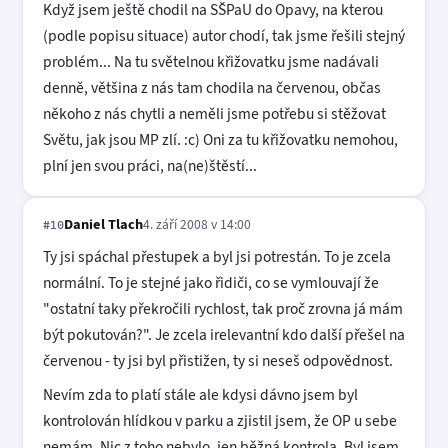
Když jsem ještě chodil na SŠPaU do Opavy, na kterou
(podle popisu situace) autor chodí, tak jsme řešili stejný
problém... Na tu světelnou křižovatku jsme nadávali
denně, většina z nás tam chodila na červenou, občas
někoho z nás chytli a neměli jsme potřebu si stěžovat
Světu, jak jsou MP zlí. :c) Oni za tu křižovatku nemohou,
plní jen svou práci, na(ne)štěstí...
Daniel Tlach
4. září 2008 v 14:00
#10
Ty jsi spáchal přestupek a byl jsi potrestán. To je zcela
normální. To je stejné jako řidiči, co se vymlouvají že
"ostatní taky překročili rychlost, tak proč zrovna já mám
být pokutován?". Je zcela irelevantní kdo další přešel na
červenou - ty jsi byl přistižen, ty si neseš odpovědnost.
Nevím zda to platí stále ale kdysi dávno jsem byl
kontrolován hlídkou v parku a zjistil jsem, že OP u sebe
nemám. Nic z toho nebylo, jen běžná kontrola. Byl jsem