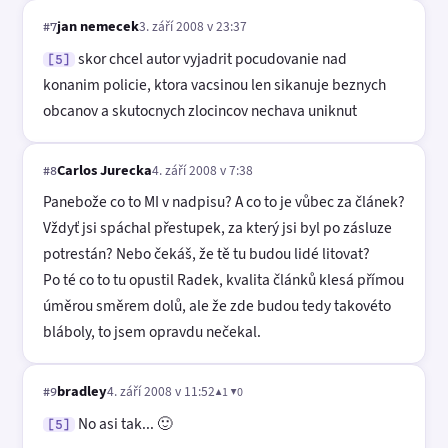
jan nemecek
3. září 2008 v 23:37
#7
skor chcel autor vyjadrit pocudovanie nad
[5]
konanim policie, ktora vacsinou len sikanuje beznych
obcanov a skutocnych zlocincov nechava uniknut
Carlos Jurecka
4. září 2008 v 7:38
#8
Panebože co to MI v nadpisu? A co to je vůbec za článek?
Vždyť jsi spáchal přestupek, za který jsi byl po zásluze
potrestán? Nebo čekáš, že tě tu budou lidé litovat?
Po té co to tu opustil Radek, kvalita článků klesá přímou
úměrou směrem dolů, ale že zde budou tedy takovéto
bláboly, to jsem opravdu nečekal.
bradley
4. září 2008 v 11:52
▲1 ▼0
#9
No asi tak... 🙂
[5]