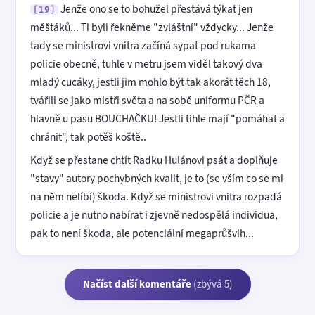
Jenže ono se to bohužel přestává týkat jen
[19]
měšťáků... Ti byli řekněme "zvláštní" vždycky... Jenže
tady se ministrovi vnitra začíná sypat pod rukama
policie obecně, tuhle v metru jsem viděl takový dva
mladý cucáky, jestli jim mohlo být tak akorát těch 18,
tvářili se jako mistři světa a na sobě uniformu PČR a
hlavně u pasu BOUCHAČKU! Jestli tihle mají "pomáhat a
chránit", tak potěš koště..
Když se přestane chtít Radku Hulánovi psát a doplňuje
"stavy" autory pochybných kvalit, je to (se vším co se mi
na něm nelíbí) škoda. Když se ministrovi vnitra rozpadá
policie a je nutno nabírat i zjevně nedospělá individua,
pak to není škoda, ale potenciální megaprůšvih...
Načíst další komentáře
(zbývá 5)