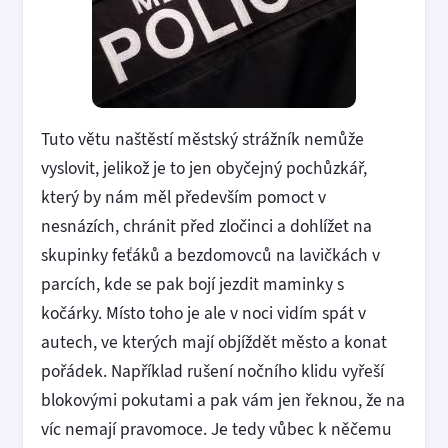
Tuto větu naštěstí městský strážník nemůže
vyslovit, jelikož je to jen obyčejný pochůzkář,
který by nám měl především pomoct v
nesnázích, chránit před zločinci a dohlížet na
skupinky feťáků a bezdomovců na lavičkách v
parcích, kde se pak bojí jezdit maminky s
kočárky. Místo toho je ale v noci vidím spát v
autech, ve kterých mají objíždět město a konat
pořádek. Například rušení nočního klidu vyřeší
blokovými pokutami a pak vám jen řeknou, že na
víc nemají pravomoce. Je tedy vůbec k něčemu