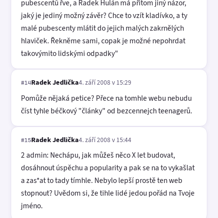
pubescentů řve, a Radek Hulán má přitom jiný názor,
jaký je jediný možný závěr? Chce to vzít kladívko, a ty
malé pubescenty mlátit do jejich malých zakrnělých
hlaviček. Řekněme sami, copak je možné nepohrdat
takovýmito lidskými odpadky"
Radek Jedlička
4. září 2008 v 15:29
#14
Pomůže nějaká petice? Přece na tomhle webu nebudu
číst tyhle béčkový "články" od bezcennejch teenagerů.
Radek Jedlička
4. září 2008 v 15:44
#15
2 admin: Nechápu, jak můžeš něco X let budovat,
dosáhnout úspěchu a popularity a pak se na to vykašlat
a zas*at to tady tímhle. Nebylo lepší prostě ten web
stopnout? Uvědom si, že tihle lidé jedou pořád na Tvoje
jméno.