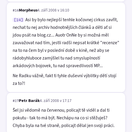
Morpheus
4. září 2008 v 16:10
#16
Asi by bylo nejlepší tenhle kočovnej cirkus zavřít,
[14]
nechat tu nej archiv hodnotnějších článků a děti ať si
jdou psát na blog.cz... Auotr OnNe by si možná měl
zauvažovat nad tím, jestli radši nepsat krátké "recenze"
na to na čem byl v poslední době v kině, než aby se
rádobyhluboce zamýšlel tu nad smysluplností
arkádových bojovek, tu nad spravedlivostí MP...
Ne Radku vážně, fakt ti tyhle duševní výblitky dětí stojí
za to?!
Petr Barák
4. září 2008 v 17:17
#17
Šel jsi vědomě na červenou, policajt tě viděl a dal ti
pokutu - tak to má být. Nechápu na co si stěžuješ?
Chyba byla na tvé straně, policajt dělal jen svoji práci.