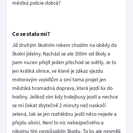
městká policie dobrá?
Co se stalo mi?
Již druhým školním rokem chodím na obědy do
školní jídelny. Nachází se ale 300m od školy a
jsem nucen přejít jeden přechod se světly. Je to
jen krátká silnice, ve které je zákaz vjezdu
motorovým vozidlům a smí tama projet jen
městská hromadná doprava, která jezdí 6x do
hodiny. Jelikož vím kdy trolejbusy jezdí a nechce
se mi čekat zbytečně 2 minuty než naskočí
zelená, tak se jen rozhlédnu jestli něco nejede a
přejdu silnici. Není to nic nebezpečného a
nikomu tím nezpůsobím škodu. To by ale nesměli