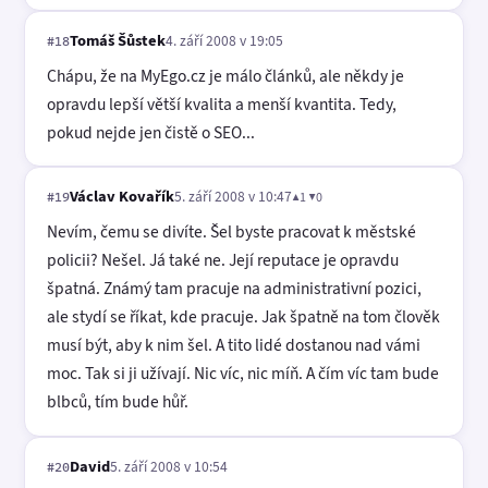
Tomáš Šůstek
4. září 2008 v 19:05
#18
Chápu, že na MyEgo.cz je málo článků, ale někdy je
opravdu lepší větší kvalita a menší kvantita. Tedy,
pokud nejde jen čistě o SEO...
Václav Kovařík
5. září 2008 v 10:47
▲1 ▼0
#19
Nevím, čemu se divíte. Šel byste pracovat k městské
policii? Nešel. Já také ne. Její reputace je opravdu
špatná. Známý tam pracuje na administrativní pozici,
ale stydí se říkat, kde pracuje. Jak špatně na tom člověk
musí být, aby k nim šel. A tito lidé dostanou nad vámi
moc. Tak si ji užívají. Nic víc, nic míň. A čím víc tam bude
blbců, tím bude hůř.
David
5. září 2008 v 10:54
#20