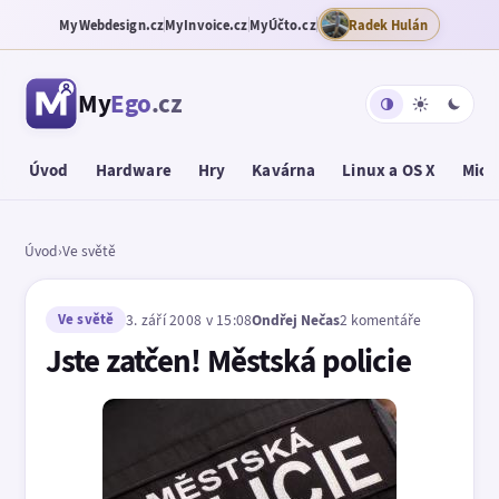
MyWebdesign.cz
MyInvoice.cz
MyÚčto.cz
Radek Hulán
My
Ego
.cz
Úvod
Hardware
Hry
Kavárna
Linux a OS X
Micr
Úvod
›
Ve světě
Ve světě
3. září 2008 v 15:08
Ondřej Nečas
2 komentáře
Jste zatčen! Městská policie