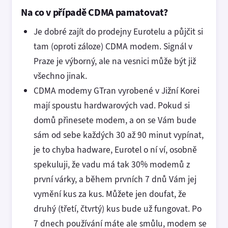
Na co v případě CDMA pamatovat?
Je dobré zajít do prodejny Eurotelu a půjčit si
tam (oproti záloze) CDMA modem. Signál v
Praze je výborný, ale na vesnici může být již
všechno jinak.
CDMA modemy GTran vyrobené v Jižní Korei
mají spoustu hardwarových vad. Pokud si
domů přinesete modem, a on se Vám bude
sám od sebe každých 30 až 90 minut vypínat,
je to chyba hadware, Eurotel o ní ví, osobně
spekuluji, že vadu má tak 30% modemů z
první várky, a během prvních 7 dnů Vám jej
vymění kus za kus. Můžete jen doufat, že
druhý (třetí, čtvrtý) kus bude už fungovat. Po
7 dnech používání máte ale smůlu, modem se