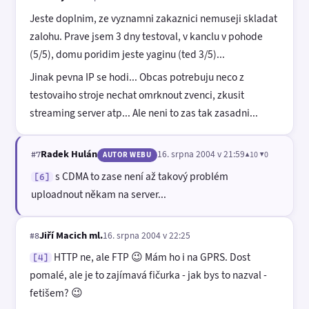
Jeste doplnim, ze vyznamni zakaznici nemuseji skladat
zalohu. Prave jsem 3 dny testoval, v kanclu v pohode
(5/5), domu poridim jeste yaginu (ted 3/5)...
Jinak pevna IP se hodi... Obcas potrebuju neco z
testovaiho stroje nechat omrknout zvenci, zkusit
streaming server atp... Ale neni to zas tak zasadni...
Radek Hulán
16. srpna 2004 v 21:59
▲10 ▼0
#7
AUTOR WEBU
s CDMA to zase není až takový problém
[6]
uploadnout někam na server...
Jiří Macich ml.
16. srpna 2004 v 22:25
#8
HTTP ne, ale FTP 😉 Mám ho i na GPRS. Dost
[4]
pomalé, ale je to zajímavá fičurka - jak bys to nazval -
fetišem? 😉