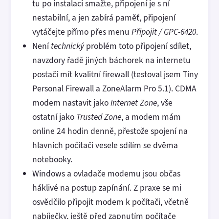
tu po instalaci smažte, připojení je s ní
nestabilní, a jen zabírá paměť, připojení
vytáčejte přímo přes menu
Připojit / GPC-6420
.
Není
technický
problém toto připojení sdílet,
navzdory řadě jiných báchorek na internetu
postačí mít kvalitní firewall (testoval jsem Tiny
Personal Firewall a ZoneAlarm Pro 5.1). CDMA
modem nastavit jako
Internet Zone
, vše
ostatní jako
Trusted Zone
, a modem mám
online 24 hodin denně, přestože spojení na
hlavních počítači vesele sdílím se dvěma
notebooky.
Windows a ovladače modemu jsou občas
háklivé na postup zapínání. Z praxe se mi
osvědčilo připojit modem k počítači, včetně
nabíječky, ještě před zapnutím počítače