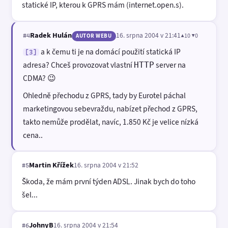
statické IP, kterou k GPRS mám (internet.open.s).
Radek Hulán
16. srpna 2004 v 21:41
▲10 ▼0
#4
AUTOR WEBU
a k čemu ti je na domácí použití statická IP
[3]
adresa? Chceš provozovat vlastní
server na
HTTP
CDMA? 😉
Ohledně přechodu z GPRS, tady by Eurotel páchal
marketingovou sebevraždu, nabízet přechod z GPRS,
takto nemůže prodělat, navíc, 1.850 Kč je velice nízká
cena..
Martin Křížek
16. srpna 2004 v 21:52
#5
Škoda, že mám první týden ADSL. Jinak bych do toho
šel...
JohnyB
16. srpna 2004 v 21:54
#6