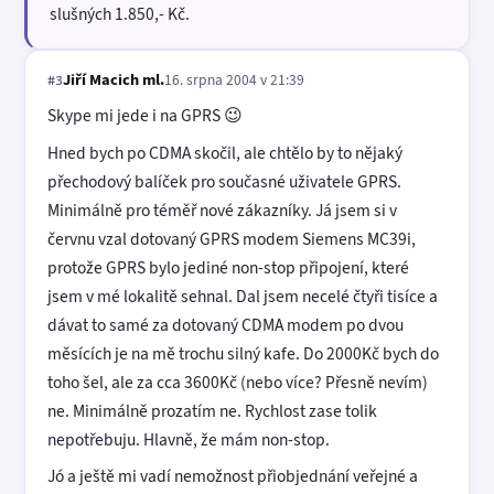
slušných 1.850,- Kč.
Jiří Macich ml.
16. srpna 2004 v 21:39
#3
Skype mi jede i na GPRS 😉
Hned bych po CDMA skočil, ale chtělo by to nějaký
přechodový balíček pro současné uživatele GPRS.
Minimálně pro téměř nové zákazníky. Já jsem si v
červnu vzal dotovaný GPRS modem Siemens MC39i,
protože GPRS bylo jediné non-stop připojení, které
jsem v mé lokalitě sehnal. Dal jsem necelé čtyři tisíce a
dávat to samé za dotovaný CDMA modem po dvou
měsících je na mě trochu silný kafe. Do 2000Kč bych do
toho šel, ale za cca 3600Kč (nebo více? Přesně nevím)
ne. Minimálně prozatím ne. Rychlost zase tolik
nepotřebuju. Hlavně, že mám non-stop.
Jó a ještě mi vadí nemožnost přiobjednání veřejné a