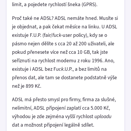
limit, a pojedete rychlostí šneka (GPRS).
Proč také ne ADSL? ADSL nemáte hned. Musíte si
je objednat, a pak čekat měsíce na linku. U ADSL
existuje F.U.P. (fair/
fuck
-user policy), kdy se o
pásmo nejen dělíte s cca 20 až 200 uživateli, ale
pokud přenesete více než cca 10 GB, tak jste
seříznuti na rychlost modemu z roku 1996. Ano,
existuje i ADSL bez F
uck
.U.P., a bez limitů na
přenos dat, ale tam se dostanete podstatně výše
než je 899 Kč.
ADSL má přesto smysl pro firmy, firma za slušné,
nelimitní, ADSL připojení zaplatí cca 5.000 Kč,
výhodou je zde zejména vyšší rychlost
uploadu
dat a možnost připojení legálně sdílet.