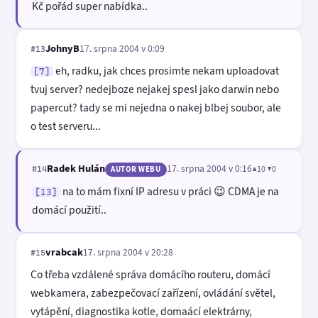
Kč pořád super nabídka..
JohnyB
17. srpna 2004 v 0:09
#13
eh, radku, jak chces prosimte nekam uploadovat
[7]
tvuj server? nedejboze nejakej spesl jako darwin nebo
papercut? tady se mi nejedna o nakej blbej soubor, ale
o test serveru...
Radek Hulán
17. srpna 2004 v 0:16
▲10 ▼0
#14
AUTOR WEBU
na to mám fixní IP adresu v práci 😉 CDMA je na
[13]
domácí použití..
vrabcak
17. srpna 2004 v 20:28
#15
Co třeba vzdálené správa domácího routeru, domácí
webkamera, zabezpečovací zařízení, ovládání světel,
vytápění, diagnostika kotle, domaácí elektrárny,