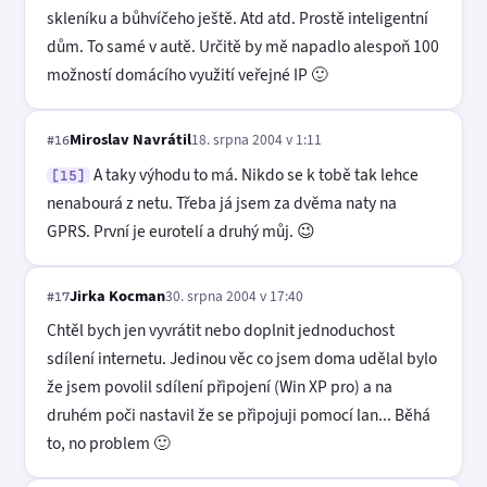
skleníku a bůhvíčeho ještě. Atd atd. Prostě inteligentní
dům. To samé v autě. Určitě by mě napadlo alespoň 100
možností domácího využití veřejné IP 🙂
Miroslav Navrátil
18. srpna 2004 v 1:11
#16
A taky výhodu to má. Nikdo se k tobě tak lehce
[15]
nenabourá z netu. Třeba já jsem za dvěma naty na
GPRS. První je eurotelí a druhý můj. 😉
Jirka Kocman
30. srpna 2004 v 17:40
#17
Chtěl bych jen vyvrátit nebo doplnit jednoduchost
sdílení internetu. Jedinou věc co jsem doma udělal bylo
že jsem povolil sdílení připojení (Win XP pro) a na
druhém poči nastavil že se připojuji pomocí lan... Běhá
to, no problem 🙂