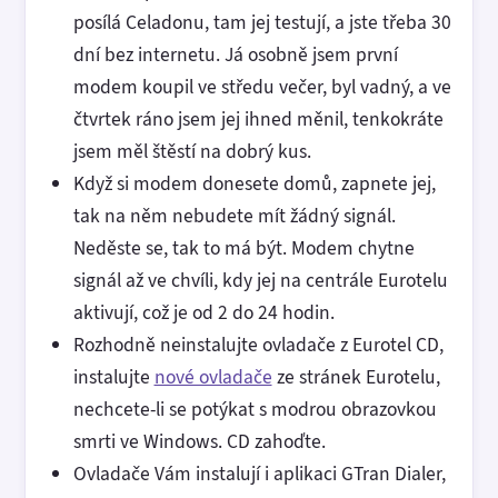
posílá Celadonu, tam jej testují, a jste třeba 30
dní bez internetu. Já osobně jsem první
modem koupil ve středu večer, byl vadný, a ve
čtvrtek ráno jsem jej ihned měnil, tenkokráte
jsem měl štěstí na dobrý kus.
Když si modem donesete domů, zapnete jej,
tak na něm nebudete mít žádný signál.
Neděste se, tak to má být. Modem chytne
signál až ve chvíli, kdy jej na centrále Eurotelu
aktivují, což je od 2 do 24 hodin.
Rozhodně neinstalujte ovladače z Eurotel CD,
instalujte
nové ovladače
ze stránek Eurotelu,
nechcete-li se potýkat s modrou obrazovkou
smrti ve Windows. CD zahoďte.
Ovladače Vám instalují i aplikaci GTran Dialer,