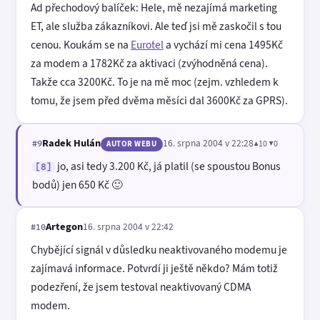
Ad přechodový balíček: Hele, mě nezajímá marketing
ET, ale služba zákazníkovi. Ale teď jsi mě zaskočil s tou
cenou. Koukám se na
Eurotel
a vychází mi cena 1495Kč
za modem a 1782Kč za aktivaci (zvýhodněná cena).
Takže cca 3200Kč. To je na mě moc (zejm. vzhledem k
tomu, že jsem před dvěma měsíci dal 3600Kč za GPRS).
Radek Hulán
16. srpna 2004 v 22:28
▲10 ▼0
#9
AUTOR WEBU
jo, asi tedy 3.200 Kč, já platil (se spoustou Bonus
[8]
bodů) jen 650 Kč 🙂
Artegon
16. srpna 2004 v 22:42
#10
Chybějící signál v důsledku neaktivovaného modemu je
zajímavá informace. Potvrdí ji ještě někdo? Mám totiž
podezření, že jsem testoval neaktivovaný CDMA
modem.