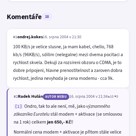
Komentáře
18
ondrej.kokes
16. srpna 2004 v 21:30
#1
100 KB/s je velice slusne, ja mam kabel, chello, 768
kb/s (96KB/s), sdilim (nelegalne) mezi dvema pocitaci a
rychlost skvela. Dekuji za rozsireni obzoru o CDMA, je to
dobre pripojeni, hlavne prenostitelnost a zaroven dobra
rychlost, jedina nevyhoda je cena modemu - cca 9k.
Radek Hulán
16. srpna 2004 v 21:34
▲10 ▼0
#2
AUTOR WEBU
Ondro, tak to ale není, mě, jako
významného
[1]
zákazníka Eurotelu
stál modem + aktivace (se smlouvou
na 1 rok) celkem
jen 650,- Kč
!!
Normální cena modem + aktivace je přitom stále velice