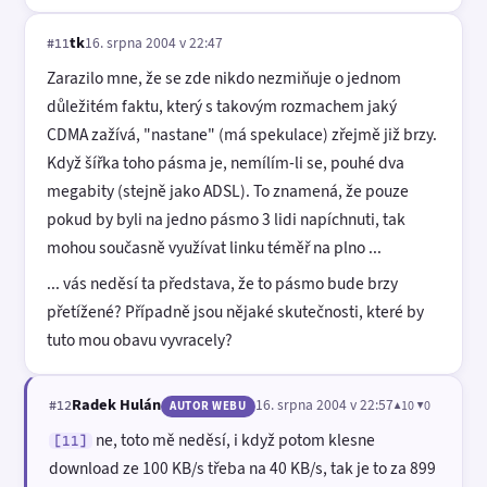
tk
16. srpna 2004 v 22:47
#11
Zarazilo mne, že se zde nikdo nezmiňuje o jednom
důležitém faktu, který s takovým rozmachem jaký
CDMA zažívá, "nastane" (má spekulace) zřejmě již brzy.
Když šířka toho pásma je, nemílím-li se, pouhé dva
megabity (stejně jako ADSL). To znamená, že pouze
pokud by byli na jedno pásmo 3 lidi napíchnuti, tak
mohou současně využívat linku téměř na plno ...
... vás neděsí ta představa, že to pásmo bude brzy
přetížené? Případně jsou nějaké skutečnosti, které by
tuto mou obavu vyvracely?
Radek Hulán
16. srpna 2004 v 22:57
▲10 ▼0
#12
AUTOR WEBU
ne, toto mě neděsí, i když potom klesne
[11]
download ze 100 KB/s třeba na 40 KB/s, tak je to za 899