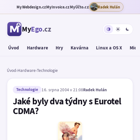
MyWebdesign.cz
MyInvoice.cz
MyÚčto.cz
Radek Hulán
My
Ego
.cz
Úvod
Hardware
Hry
Kavárna
Linux a OS X
Micr
Úvod
›
Hardware
›
Technologie
Technologie
16. srpna 2004 v 21:08
Radek Hulán
Jaké byly dva týdny s Eurotel
CDMA?