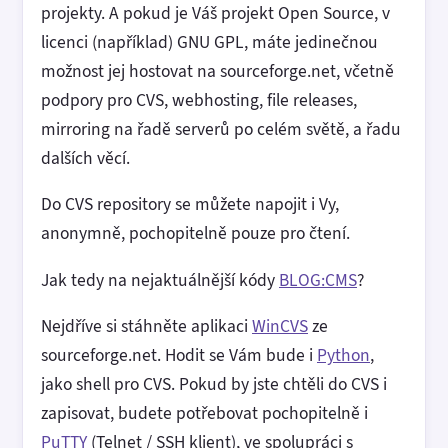
projekty. A pokud je Váš projekt Open Source, v
licenci (například) GNU GPL, máte jedinečnou
možnost jej hostovat na sourceforge.net, včetně
podpory pro CVS, webhosting, file releases,
mirroring na řadě serverů po celém světě, a řadu
dalších věcí.
Do CVS repository se můžete napojit i Vy,
anonymně, pochopitelně pouze pro čtení.
Jak tedy na nejaktuálnější kódy
BLOG:CMS
?
Nejdříve si stáhněte aplikaci
WinCVS
ze
sourceforge.net. Hodit se Vám bude i
Python
,
jako shell pro CVS. Pokud by jste chtěli do CVS i
zapisovat, budete potřebovat pochopitelně i
PuTTY
(Telnet / SSH klient), ve spolupráci s