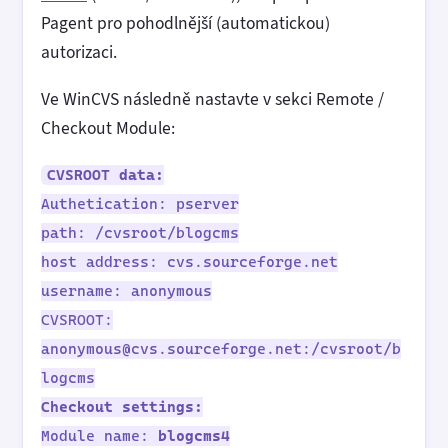
Pagent pro pohodlnější (automatickou)
autorizaci.
Ve WinCVS následně nastavte v sekci Remote /
Checkout Module:
CVSROOT data:
Authetication: pserver
path: /cvsroot/blogcms
host address: cvs.sourceforge.net
username: anonymous
CVSROOT:
anonymous@cvs.sourceforge.net:/cvsroot/b
logcms
Checkout settings:
Module name:
blogcms4