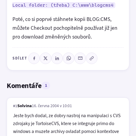
Local folder: (třeba) C:\www\blogcms4
Poté, co si poprvé stáhnete kopii BLOG:CMS,
můžete Checkout pochopitelně používat již jen
pro download změněných souborů.
SDÍLET
Komentáře
1
Solvina
16. června 2004 v 10:01
#1
Jeste bych dodal, ze dobry nastroj na manipulaci s CVS
zdrojaky je TortoiseCVS, ktere se integruje primo do
windows a muzete archivy ovladat pomoci kontextove