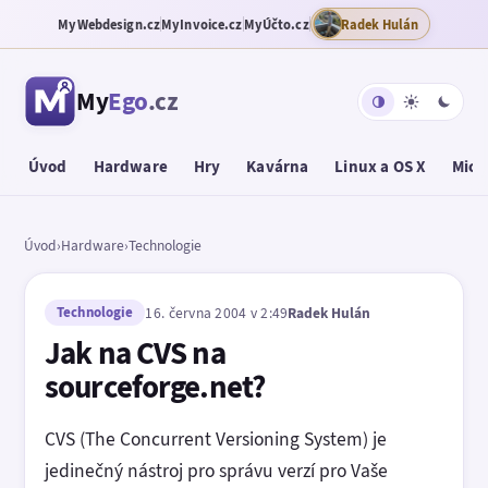
MyWebdesign.cz
MyInvoice.cz
MyÚčto.cz
Radek Hulán
My
Ego
.cz
Úvod
Hardware
Hry
Kavárna
Linux a OS X
Micr
Úvod
›
Hardware
›
Technologie
Technologie
16. června 2004 v 2:49
Radek Hulán
Jak na CVS na
sourceforge.net?
CVS (The Concurrent Versioning System) je
jedinečný nástroj pro správu verzí pro Vaše