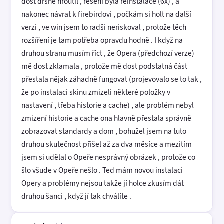
dost drsně hroutil , řešení byla reinstalace (6x) , a
nakonec návrat k firebirdovi , počkám si holt na další
verzi , ve win jsem to radši neriskoval , protože těch
rozšíření je tam potřeba opravdu hodně . I když na
druhou stranu musím říct , že Opera (předchozí verze)
mě dost zklamala , protože mě dost podstatná část
přestala nějak záhadně fungovat (projevovalo se to tak ,
že po instalaci skinu zmizeli některé položky v
nastavení , třeba historie a cache) , ale problém nebyl
zmizení historie a cache ona hlavně přestala správně
zobrazovat standardy a dom , bohužel jsem na tuto
druhou skutečnost přišel až za dva měsíce a mezitím
jsem si udělal o Opeře nesprávný obrázek , protože co
šlo všude v Opeře nešlo . Teď mám novou instalaci
Opery a problémy nejsou takže jí holce zkusím dát
druhou šanci , když jí tak chválíte .