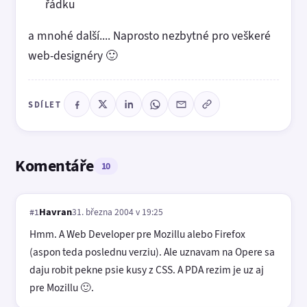
řádku
a mnohé další.... Naprosto nezbytné pro veškeré
web-designéry 🙂
SDÍLET
Komentáře
10
Havran
31. března 2004 v 19:25
#1
Hmm. A Web Developer pre Mozillu alebo Firefox
(aspon teda poslednu verziu). Ale uznavam na Opere sa
daju robit pekne psie kusy z CSS. A PDA rezim je uz aj
pre Mozillu 🙂.