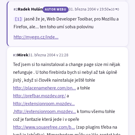
Radek Hulán
31. března 2004 v 19:50
▲10 ▼0
#2
AUTOR WEBU
jasně že je, Web Developer Toolbar, pro Mozillu a
[1]
Firefox, ale... ten toho umí sotva polovinu
http://myego.cz/inde...
Mirek
31. března 2004 v 21:28
#3
Teď jsem si to nainstaloval a change page size mi nějak
nefunguje . U toho firebirda bych si nebyl až tak úplně
jistý , když si člověk nainstaluje ještě tohle
http://placenamehere.com/pn...
a tohle
http://prefbar.mozdev.org/
a
http://extensionroom.mozdev...
,
http://extensionroom.mozdev...
k tomu všemu tohle
což je fantazie která jede i v opeře
http://www.squarefree.com/b...
(zap plugins třeba na
lupě je lahůdka). Mimochodem můžu se Vás zeptat kde