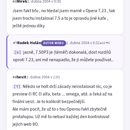
Mirek
1. dubna 2004 v 0:30
#6
Jsem fakt bfu , no hledal jsem marně v Opera 7.23 , tak
jsem trochu instaloval 7.5 a to je opravdu jiné kafe ,
ještě jednou díky
Radek Hulán
1. dubna 2004 v 0:32
▲10 ▼0
#7
AUTOR WEBU
jasně, 7.50P3 je (téměř) dokonalá, dost rozdílů
[6]
oproti 7.23, ani mě nenapadlo, že ji můžete používat..
hevit
1. dubna 2004 v 1:01
#8
Někdo se holt drží zásady neinstalovat nic, co je
[7]
preview či RC či alfa, beta ... omega, atd. a čeká až na
finální verzi. Je to kolikrát bezpečnější.
Ale mám pocit, že už to s tou Operou fakt zbytečně
protahujou. Už mě to nebaví každej den kontrolovat
jejich web 8O.