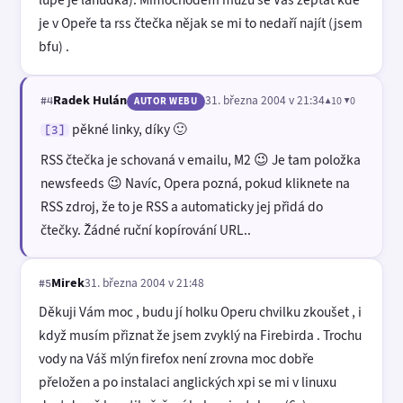
je v Opeře ta rss čtečka nějak se mi to nedaří najít (jsem
bfu) .
Radek Hulán
31. března 2004 v 21:34
▲10 ▼0
#4
AUTOR WEBU
pěkné linky, díky 🙂
[3]
RSS čtečka je schovaná v emailu, M2 😉 Je tam položka
newsfeeds 😉 Navíc, Opera pozná, pokud kliknete na
RSS zdroj, že to je RSS a automaticky jej přidá do
čtečky. Žádné ruční kopírování URL..
Mirek
31. března 2004 v 21:48
#5
Děkuji Vám moc , budu jí holku Operu chvilku zkoušet , i
když musím přiznat že jsem zvyklý na Firebirda . Trochu
vody na Váš mlýn firefox není zrovna moc dobře
přeložen a po instalaci anglických xpi se mi v linuxu