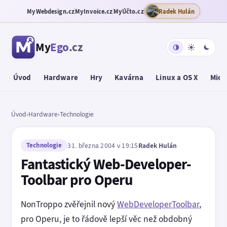
MyWebdesign.cz
MyInvoice.cz
MyÚčto.cz
Radek Hulán
My
Ego
.cz
Úvod
Hardware
Hry
Kavárna
Linux a OS X
Micr
Úvod
›
Hardware
›
Technologie
Technologie
31. března 2004 v 19:15
Radek Hulán
Fantastický Web-Developer-
Toolbar pro Operu
NonTroppo zvěřejnil nový
WebDeveloperToolbar
,
pro Operu, je to řádově lepší věc než obdobný