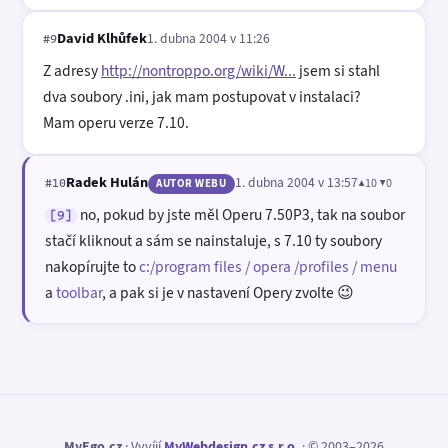
David Klhůfek
1. dubna 2004 v 11:26
#9
Z adresy
http://nontroppo.org/wiki/W...
jsem si stahl
dva soubory .ini, jak mam postupovat v instalaci?
Mam operu verze 7.10.
Radek Hulán
1. dubna 2004 v 13:57
▲10 ▼0
#10
AUTOR WEBU
no, pokud by jste měl Operu 7.50P3, tak na soubor
[9]
stačí kliknout a sám se nainstaluje, s 7.10 ty soubory
nakopírujte to
c:/program files / opera /profiles / menu
a
toolbar
, a pak si je v nastavení Opery zvolte 😉
MyEgo.cz
· Vyvíjí
MyWebdesign.cz s.r.o.
· © 2003–2026