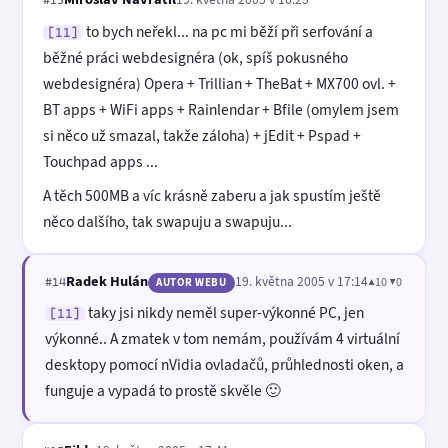
#13
to bych neřekl... na pc mi běží při serfování a
[11]
běžné práci webdesignéra (ok, spíš pokusného
webdesignéra) Opera + Trillian + TheBat + MX700 ovl. +
BT apps + WiFi apps + Rainlendar + Bfile (omylem jsem
si něco už smazal, takže záloha) + jEdit + Pspad +
Touchpad apps ...
A těch 500MB a víc krásně zaberu a jak spustím ještě
něco dalšího, tak swapuju a swapuju...
Radek Hulán
19. května 2005 v 17:14
▲10 ▼0
#14
AUTOR WEBU
taky jsi nikdy neměl super-výkonné PC, jen
[11]
výkonné.. A zmatek v tom nemám, používám 4 virtuální
desktopy pomocí nVidia ovladačů, průhlednosti oken, a
funguje a vypadá to prostě skvěle 🙂