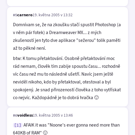
carnero
19. května 2005 v 13:32
#5
Domnívam se, že na zkoušku stačí spustit Photoshop (a
v něm pár fotek) a Dreamweaver MX... z mých
zkušeností jen tyto dve aplikace "sežerou" tolik paměti
až to pěkné není.
btw: K tomu přetaktování. Osobně přetaktování moc
rád nemam, člověk tím zabije spoustu času... rozhodně
víc času než mu to následně ušetří. Navíc jsem ještě
neviděl nikoho, kdo by přetaktoval, otestoval a byl
spokojený. Je snad přirozeností člověka z toho vytřískat
co nejvíc. Každopádně je to dobrá hračka 🙂
voidless
19. května 2005 v 13:46
#6
AFAIK it was "Noone's ever gonna need more than
[1]
640KB of RAM" 🙂