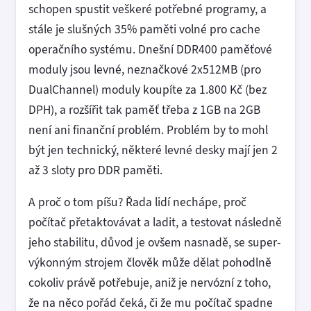
schopen spustit veškeré potřebné programy, a
stále je slušných 35% paměti volné pro cache
operačního systému. Dnešní DDR400 paměťové
moduly jsou levné, neznačkové 2x512MB (pro
DualChannel) moduly koupíte za 1.800 Kč (bez
DPH), a rozšířit tak paměť třeba z 1GB na 2GB
není ani finanční problém. Problém by to mohl
být jen technický, některé levné desky mají jen 2
až 3 sloty pro DDR paměti.
A proč o tom píšu? Řada lidí nechápe, proč
počítač přetaktovávat a ladit, a testovat následně
jeho stabilitu, důvod je ovšem nasnadě, se super-
výkonným strojem člověk může dělat pohodlně
cokoliv právě potřebuje, aniž je nervózní z toho,
že na něco pořád čeká, či že mu počítač spadne