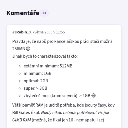
Komentáře
23
Robin
19. května 2005 v 11:55
#1
Pravda je, že např. pro kancelářskou práci stačí možná i
256MB 😄
Jinak bych to charakterizoval takto:
extémní minimum: 512MB
minimum: 1GB
optimál: 2GB
super: > 3GB
zbytečně moc (krom serverů): > 4GB 😄
Větší paměť RAM je určitě potřeba, kde jsou ty časy, kdy
Bill Gates říkal:
Nikdy nikdo nebude potřebovat víc jak
64MB RAM
(možná, že říkal jen 16 - nemapatuji se)