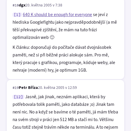
dgx
20. května 2005 v 7:38
#18
640 K should be enough for everyone
se jeví z
[1]
hlediska Googlefightu jako nejpravděpodobnější (a mě
těší překvapivé zjištění, že mám na tuto frázi
optimalizován web 🙂
K článku: doporučuji do počítače dávat dvojnásobek
paměti, než si při běžné práci alokuje sám. Pro mě,
který pracuje s grafikou, programuje, kóduje weby, ale
nehraje (moderní) hry, je optimum 1GB.
Petr Bříza
20. května 2005 v 12:59
#19
Jasně, jak jinak, neznám aplikaci, která by
[12]
potřebovala tolik paměti, jako databáze ;o) Jinak tam
není nic. No a když se bavíme o té paměti, já mám třeba
na svém stroji v práci jen 512 MB a stačí mi to. Většinu
času totiž stejně trávím někde na terminálu. A to nejsem