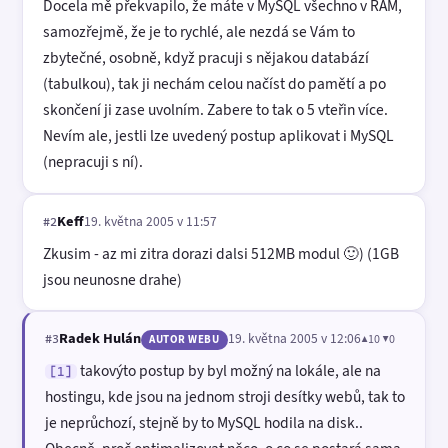
Docela mě překvapilo, že máte v MySQL všechno v RAM,
samozřejmě, že je to rychlé, ale nezdá se Vám to
zbytečné, osobně, když pracuji s nějakou databází
(tabulkou), tak ji nechám celou načíst do pamětí a po
skončení ji zase uvolním. Zabere to tak o 5 vteřin více.
Nevím ale, jestli lze uvedený postup aplikovat i MySQL
(nepracuji s ní).
Keff
19. května 2005 v 11:57
#2
Zkusim - az mi zitra dorazi dalsi 512MB modul 🙂) (1GB
jsou neunosne drahe)
Radek Hulán
19. května 2005 v 12:06
▲10 ▼0
#3
AUTOR WEBU
takovýto postup by byl možný na lokále, ale na
[1]
hostingu, kde jsou na jednom stroji desítky webů, tak to
je neprůchozí, stejně by to MySQL hodila na disk..