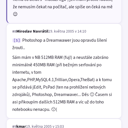
že nemusím čekat na počítač, ale spíše on čeká na mě
😉
Miroslav Navrátil
19. května 2005 v 14:10
#8
Photoshop a Dreamwawer jsou opravdu šílení
[5]
žrouti..
Sám mám v NB 512MB RAM (fuj!) a neustále zabráno
minimálně 450MB RAM (při bežným serfování po
internetu, v tom
Apache,PHP,MySQL4.1,Trillian,Opera,TheBat) a k tomu
se přidává jEdit, PsPad (ten na prohlížení netových
zdrojáků), Photoshop, Dreamwaver... Děs 🙂 Časem si
asi přikoupím dalších 512MB RAM a víc už do toho
notebooku nenacpu. 🙁(
kmar
19. května 2005 v 15:03
#9