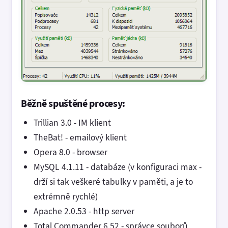
Běžně spuštěné procesy:
Trillian 3.0 - IM klient
TheBat! - emailový klient
Opera 8.0 - browser
MySQL 4.1.11 - databáze (v konfiguraci max -
drží si tak veškeré tabulky v paměti, a je to
extrémně rychlé)
Apache 2.0.53 - http server
Total Commander 6.52 - správce souborů