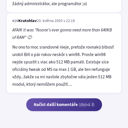
žádný administrátor, ale programátor ;o)
Krutohlav
20. května 2005 v 22:18
#20
AFAIK it was "Noone's ever gonna need more than 640KB
of RAM" 🙂
No ono to moc srandovné nieje, pretože rovnakú blbosť
urobil Bill o pár rokov neskôr s win98. Proste win98
nejde spustit s viac ako 512 MB pamäti. Existuje síce
oficiálny tweak od MS na max 1 GB, ale ten nefunguje
vždy...takže sa mi nastole zbytočne vála jeden 512 MB
modul, ktorý nemôžem použiť....
Načíst další komentáře
(zbývá 3)