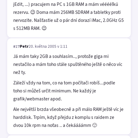
jEdit, ...) pracujem na PC s 1GB RAM a mám vééééľkú
rezervu. 😉 Doma mám 256MB SDRAM a tabletky proti
nervozite. Našťastie už o pár dní dorazí iMac, 2.0GHz G5
s 512MB RAM. 😉
Petr
20. května 2005 v 1:11
#17
Já mám taky 2GB a souhlasím.., protože giga mi
nestačilo a mám toho stále spuštěného ještě o něco víc
než ty.
Záleží vždy na tom, co na tom počítači robíš...podle
toho si můžeš určit minimum. Ne každý je
grafik/webmaster apod.
Ale největší brzda všeobecně a při málo RAM ještě víc je
harddisk. Trpím, když přejdu z komplu s raidem ze
dvou 10k rpm na noťas .. a čekáááámm 🙂