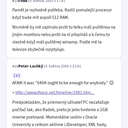
Filda
19. května 2005 v 17:41
#15
Pamět je rozhodně potřeba. Radší pomalejší procesor
když bude mít aspoň 512 RAM.
Nicméně by mě zajímalo jestli tu telku máš puštěnou na
jiným monitoru nebo jestli na ní přepínáš a k čemu to
vlastně když máš puštěnej winamp. Podle mě ta
televize zbytečně rozptyluje.
Peter Lachký
19. května 2005 v 23:41
#16
[6]
AFAIK it was "640K ought to be enough for anybody." 😉
>
http://www.thocp.net/timeline/1981.htm...
Predpokladám, že priemerný užívateľ PC nezaťažuje
počítač tak, ako Radek, preto je jeho tvrdenie o 2GB
mierne prehnané. Momentálne sedím v Oracle
University a celkom aktívne (JDeveloper, XML tooly,