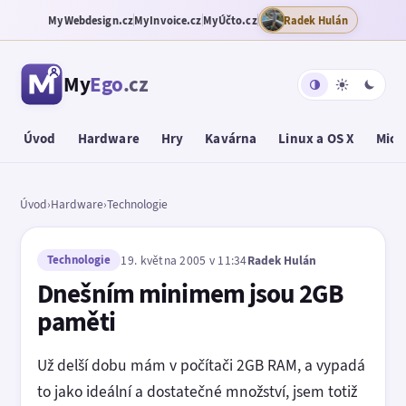
MyWebdesign.cz
MyInvoice.cz
MyÚčto.cz
Radek Hulán
My
Ego
.cz
Úvod
Hardware
Hry
Kavárna
Linux a OS X
Micr
Úvod
›
Hardware
›
Technologie
Technologie
19. května 2005 v 11:34
Radek Hulán
Dnešním minimem jsou 2GB
paměti
Už delší dobu mám v počítači 2GB RAM, a vypadá
to jako ideální a dostatečné množství, jsem totiž