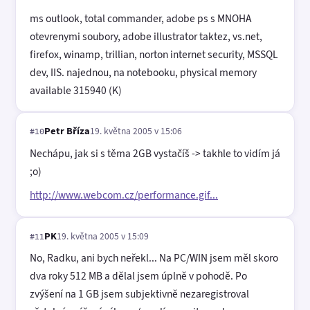
ms outlook, total commander, adobe ps s MNOHA
otevrenymi soubory, adobe illustrator taktez, vs.net,
firefox, winamp, trillian, norton internet security, MSSQL
dev, IIS. najednou, na notebooku, physical memory
available 315940 (K)
Petr Bříza
19. května 2005 v 15:06
#10
Nechápu, jak si s těma 2GB vystačíš -> takhle to vidím já
;o)
http://www.webcom.cz/performance.gif...
PK
19. května 2005 v 15:09
#11
No, Radku, ani bych neřekl... Na PC/WIN jsem měl skoro
dva roky 512 MB a dělal jsem úplně v pohodě. Po
zvýšení na 1 GB jsem subjektivně nezaregistroval