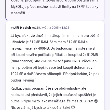
Obecně, proč optimalizovat něco, o co se postará sama
MySQL, je přece možné nastavit limity na TEMP tabulky
v paměti..
Jiří Macich ml.
19. května 2005 v 12:25
#4
Já bych řekl, že dnešním nákupním minimem pro běžné
uživatele je 512MB RAM. Sám mám 512MB RAM a
nevyužiji více jak 400MB. Do budoucna má jistě smysl
při koupi nového počítače přitlačit a koupit si 2x 512MB
(dual channel). Ale 2GB se mi zdá jako luxus. Přece jen
není problém při lepší desce teď koupit dohromady
1024MB a další časem přikoupit. Předpokládám, že pak
budou i levnější.
Radku, výpis programů je sice obdivuhodný, ale
nedovedu si představit, že jejich současné spuštění je
nutné. Přijde mi to jako masáž ega, že máš 2GB RAM 🙂
Nic ve zlém, já bych to tak udělal také 😉