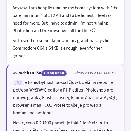
Anyway, I am happily running my home system with "the
bare minimum" of 512MB and to be honest, I feel no
need for more. But I have to admin, I'm not running
Photoshop and Dreamweaver all the time 🙂
So to seed up some flamewar: my grandma says her
Commodore C64's 64KB is enough, even for her
games...
Radek Hulán
19. května 2005 v 14:04
▲10 ▼0
#7
AUTOR WEBU
je to nezbytnost, pokud člověk dělá na webu, je
[4]
potřeba WYSIWYG editor a PHP editor, Photoshop pro
úpravu grafiky, Flash je jasnej, k tomu Apache a MySQL,
browser, email, ICQ.. Prostě to vše je pro web a
komunikaci potřeba.
Navíc, cena DDR400 pamětí je fakt šíleně nízko, to
nemá co dělat s "masáží ega", jen mám prostě radost,