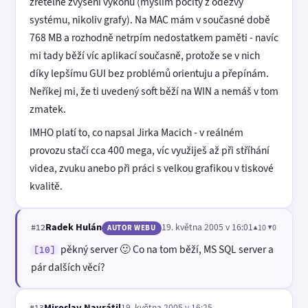
zřetelné zvýšení výkonu (myslím pocity z odezvy
systému, nikoliv grafy). Na MAC mám v současné době
768 MB a rozhodně netrpím nedostatkem paměti - navíc
mi tady běží víc aplikací současně, protože se v nich
díky lepšímu GUI bez problémů orientuju a přepínám.
Neříkej mi, že ti uvedený soft běží na WIN a nemáš v tom
zmatek.
IMHO platí to, co napsal Jirka Macich - v reálném
provozu stačí cca 400 mega, víc využiješ až při stříhání
videa, zvuku anebo při práci s velkou grafikou v tiskové
kvalitě.
Radek Hulán
19. května 2005 v 16:01
▲10 ▼0
#12
AUTOR WEBU
pěkný server 🙂 Co na tom běží, MS SQL server a
[10]
pár dalších věcí?
Miroslav Navrátil
19. května 2005 v 16:25