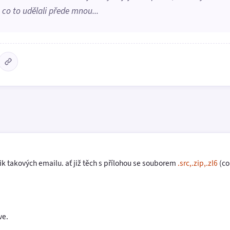
, co to udělali přede mnou...
lik takových emailu. ať již těch s přílohou se souborem
.src,.zip,.zl6
(co
ve.