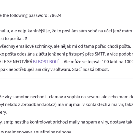
use the following password: 78624
Emailu, ale nejpikantnější je, že to posílám sám sobě na učet jenž mám
 to posílal. ❓
všechny emailové schránky, ale nějak mi od tama pořád chodí pošta.
ako pošta odeslána z účtu jenž není přístupný přes SMTP. a více podo
LE SE NEOTVÍRÁ
BLBOST BOLÍ
... Ale může se to psát 100 krát ba 1
 pak nepotřebuješ ani díry v softwaru. Stačí lidská blbost.
? Me viry samotne nechodi - clamav a sophia na severu, ale ceho mam do
byl nekdo z .broadband.iol.cz) ma muj mail v kontaktech a ma vir, tak
ery.
, smtp nestiha kontrolovat prichozi maily na spam a viry, dostava tak
tery prejmenovava spustitelne pripony