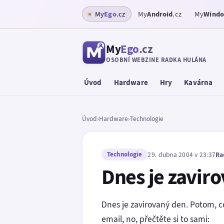
My
Ego
.cz
My
Android
.cz
My
Wind
My
Ego
.cz
OSOBNÍ WEBZINE RADKA HULÁNA
Úvod
Hardware
Hry
Kavárna
Úvod
›
Hardware
›
Technologie
Technologie
29. dubna 2004 v 23:37
Ra
Dnes je zavir
Dnes je zavirovaný den. Potom, c
email, no, přečtěte si to sami: