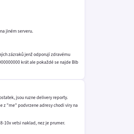
 na jiném serveru.
bných zázraků jenž odporují zdravému
00000000000 krát ale pokaždé se najde Blb
statek, jsou ruzne delivery reporty.
ze z "me" podvrzene adresy chodi viry na
 8-10x vetsi naklad, nez je prumer.