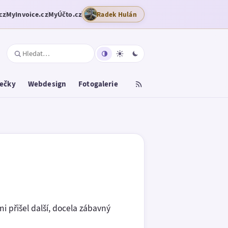
cz
MyInvoice.cz
MyÚčto.cz
Radek Hulán
tečky
Webdesign
Fotogalerie
 mi přišel další, docela zábavný