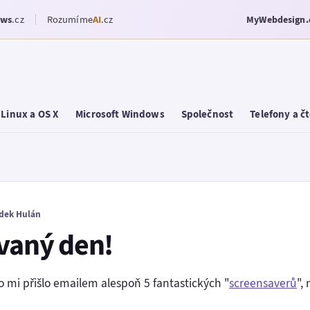
ows
.cz
Rozumíme
AI
.cz
MyWebdesign.
Linux a OS X
Microsoft Windows
Společnost
Telefony a č
dek Hulán
ovaný den!
o mi přišlo emailem alespoň 5 fantastických "
screensaverů
",