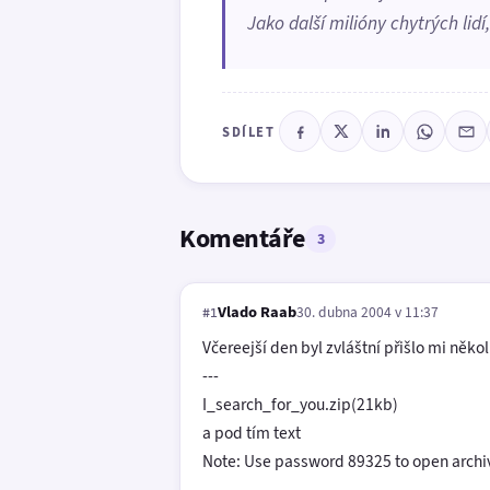
Jako další milióny chytrých lidí
SDÍLET
Komentáře
3
Vlado Raab
30. dubna 2004 v 11:37
#1
Včereejší den byl zvláštní přišlo mi něko
---
I_search_for_you.zip(21kb)
a pod tím text
Note: Use password 89325 to open archi
---