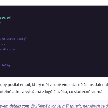
124.16
]

 

und virus SoBig)

ows -----

media.com.:

oby posílal email, který měl v sobě virus. Jasně že ne. Jak na
elně adresa vytažená z logů člověka, co skutečně vir má.
názvem
details.com
😉 Zřejmě bych jej měl spustit, ne? Abych se