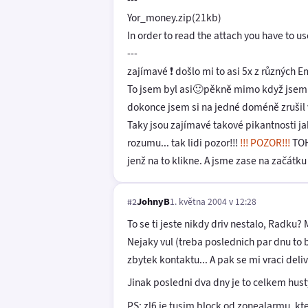
Yor_money.zip(21kb)
In order to read the attach you have to 
---
zajímavé ❗ došlo mi to asi 5x z různých 
To jsem byl asi🙂pěkně mimo když jsem si
dokonce jsem si na jedné doméně zrušil 
Taky jsou zajímavé takové pikantnosti j
rozumu... tak lidi pozor!!!
!!! POZOR!!!
TOH
jenž na to klikne. A jsme zase na začátku
JohnyB
1. května 2004 v 12:28
#2
To se ti jeste nikdy driv nestalo, Radku
Nejaky vul (treba poslednich par dnu to 
zbytek kontaktu... A pak se mi vraci deliv
Jinak posledni dva dny je to celkem husty
PS: zl6 je tusim block od zonealarmu, k