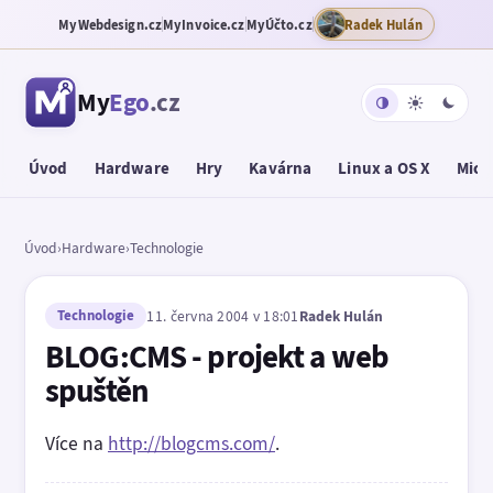
MyWebdesign.cz
MyInvoice.cz
MyÚčto.cz
Radek Hulán
My
Ego
.cz
Úvod
Hardware
Hry
Kavárna
Linux a OS X
Micr
Úvod
›
Hardware
›
Technologie
Technologie
11. června 2004 v 18:01
Radek Hulán
BLOG:CMS - projekt a web
spuštěn
Více na
http://blogcms.com/
.