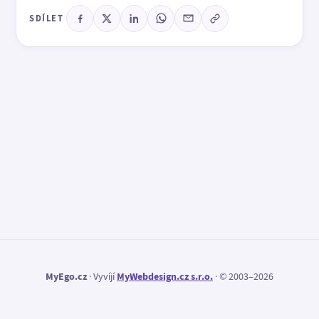
SDÍLET
MyEgo.cz
· Vyvíjí
MyWebdesign.cz s.r.o.
· © 2003–2026