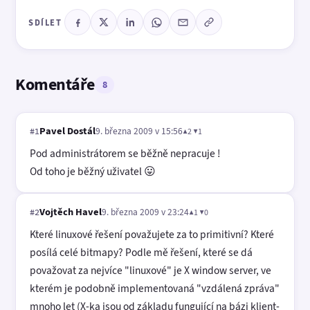
SDÍLET
Komentáře
8
Pavel Dostál
9. března 2009 v 15:56
▲2 ▼1
#1
Pod administrátorem se běžně nepracuje !
Od toho je běžný uživatel 😛
Vojtěch Havel
9. března 2009 v 23:24
▲1 ▼0
#2
Které linuxové řešení považujete za to primitivní? Které
posílá celé bitmapy? Podle mě řešení, které se dá
považovat za nejvíce "linuxové" je X window server, ve
kterém je podobně implementovaná "vzdálená zpráva"
mnoho let (X-ka jsou od základu fungující na bázi klient-