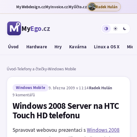
MyWebdesign.cz
MyInvoice.cz
MyÚčto.cz
Radek Hulán
My
Ego
.cz
Úvod
Hardware
Hry
Kavárna
Linux a OS X
Micr
Úvod
›
Telefony a čtečky
›
Windows Mobile
Windows Mobile
9. března 2009 v 11:14
Radek Hulán
9 komentářů
Windows 2008 Server na HTC
Touch HD telefonu
Spravovat webovou prezentaci s
Windows 2008