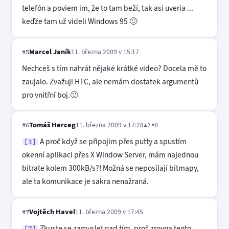
telefón a poviem im, že to tam beží, tak asi uveria ...
keďže tam už videli Windows 95 🙂
Marcel Janík
11. března 2009 v 15:17
#5
Nechceš s tím nahrát nějaké krátké video? Docela mě to
zaujalo. Zvažuji HTC, ale nemám dostatek argumentů
pro vnitřní boj.🙂
Tomáš Herceg
11. března 2009 v 17:28
▲2 ▼0
#6
A proč když se připojím přes putty a spustím
[3]
okenní aplikaci přes X Window Server, mám najednou
bitrate kolem 300kB/s?! Možná se neposílají bitmapy,
ale ta komunikace je sakra nenažraná.
Vojtěch Havel
11. března 2009 v 17:45
#7
Zkuste se zamyslet nad tím, proč zrovna tento
[7]