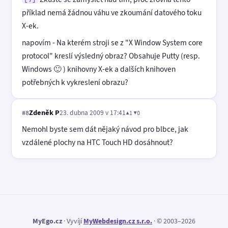
příklad nemá žádnou váhu ve zkoumání datového toku
X-ek.
napovím - Na kterém stroji se z "X Window System core
protocol" kreslí výsledný obraz? Obsahuje Putty (resp.
Windows 🙂 ) knihovny X-ek a dalších knihoven
potřebných k vykreslení obrazu?
Zdeněk P
23. dubna 2009 v 17:41
▲1 ▼0
#8
Nemohl byste sem dát nějaký návod pro blbce, jak
vzdálené plochy na HTC Touch HD dosáhnout?
MyEgo.cz
· Vyvíjí
MyWebdesign.cz s.r.o.
· © 2003–2026