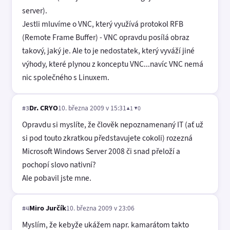
server).
Jestli mluvíme o VNC, který využívá protokol RFB
(Remote Frame Buffer) - VNC opravdu posílá obraz
takový, jaký je. Ale to je nedostatek, který vyváží jiné
výhody, které plynou z konceptu VNC...navíc VNC nemá
nic společného s Linuxem.
Dr. CRYO
10. března 2009 v 15:31
▲1 ▼0
#3
Opravdu si myslíte, že člověk nepoznamenaný IT (ať už
si pod touto zkratkou představujete cokoli) rozezná
Microsoft Windows Server 2008 či snad přeloží a
pochopí slovo nativní?
Ale pobavil jste mne.
Miro Jurčík
10. března 2009 v 23:06
#4
Myslím, že kebyže ukážem napr. kamarátom takto