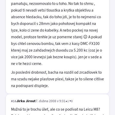
pamatuju, nezoomovalo to u toho. No tak to shrnu ,
pokud ti nevadi vetsi tloustka a krytka objektivu a
absence hledacku, tak do toho jdi, je to to nejmensi co
bych doporucil s 28mm jako pohotovej kompakt na
lyze, kolo ci zene do kabelky. A nebo pockej na novej
model, protoze tenhle je uz pomerne starej 😉 A pokud
bys chtel cenovou bombu, tak vem z kasy DMC-FX100
kterej maj ze zahdadnejch duvodu za 5.200 kc (coz je o
vice jak 2000 levnejsi jak bezne koupis). jen je v sede a
ne v te hezci cerne.
Jo posledni drobnost, bacha na rozdil od zrcadlovek to
ma vzadu nejake plastove plexi, takze je to silene citlive
na podrapani displeje.
Jirka Jirout
7. dubna 2008 v 9:31
▲1 ▼0
#16
Možná to je trochu úlet, ale co se podívat na Leicu M8?