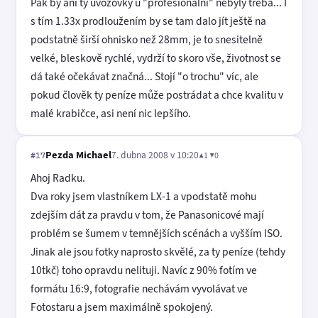
Pak by ani ty uvozovky u "profesionální" nebyly třeba... I
s tím 1.33x prodloužením by se tam dalo jít ještě na
podstatně širší ohnisko než 28mm, je to snesitelně
velké, bleskově rychlé, vydrží to skoro vše, životnost se
dá také očekávat značná... Stojí "o trochu" víc, ale
pokud člověk ty peníze může postrádat a chce kvalitu v
malé krabičce, asi není nic lepšího.
Pezda Michael
7. dubna 2008 v 10:20
▲1 ▼0
#17
Ahoj Radku.
Dva roky jsem vlastníkem LX-1 a vpodstatě mohu
zdejším dát za pravdu v tom, že Panasonicové mají
problém se šumem v temnějších scénách a vyšším ISO.
Jinak ale jsou fotky naprosto skvělé, za ty peníze (tehdy
10tkč) toho opravdu nelituji. Navíc z 90% fotím ve
formátu 16:9, fotografie nechávám vyvolávat ve
Fotostaru a jsem maximálně spokojený.