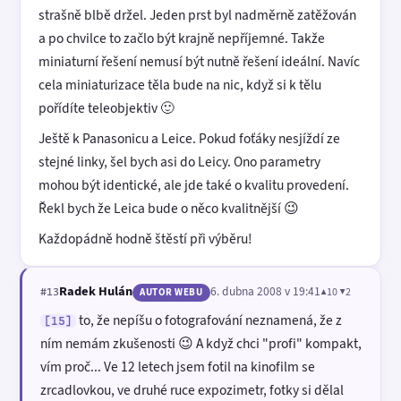
strašně blbě držel. Jeden prst byl nadměrně zatěžován
a po chvilce to začlo být krajně nepříjemné. Takže
miniaturní řešení nemusí být nutně řešení ideální. Navíc
cela miniaturizace těla bude na nic, když si k tělu
pořídíte teleobjektiv 🙂
Ještě k Panasonicu a Leice. Pokud foťáky nesjíždí ze
stejné linky, šel bych asi do Leicy. Ono parametry
mohou být identické, ale jde také o kvalitu provedení.
Řekl bych že Leica bude o něco kvalitnější 😉
Každopádně hodně štěstí při výběru!
Radek Hulán
6. dubna 2008 v 19:41
▲10 ▼2
#13
AUTOR WEBU
to, že nepíšu o fotografování neznamená, že z
[15]
ním nemám zkušenosti 😉 A když chci "profi" kompakt,
vím proč... Ve 12 letech jsem fotil na kinofilm se
zrcadlovkou, ve druhé ruce expozimetr, fotky si dělal