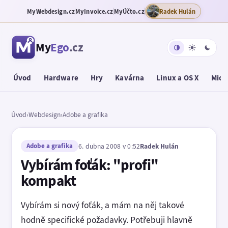
MyWebdesign.cz
MyInvoice.cz
MyÚčto.cz
Radek Hulán
My
Ego
.cz
Úvod
Hardware
Hry
Kavárna
Linux a OS X
Micr
Úvod
›
Webdesign
›
Adobe a grafika
Adobe a grafika
6. dubna 2008 v 0:52
Radek Hulán
Vybírám foťák: "profi"
kompakt
Vybírám si nový foťák, a mám na něj takové
hodně specifické požadavky. Potřebuji hlavně