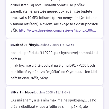
druhú stranu aj horšiu kvalitu obrazu. To je však
zanedbatelné, pretože nepredpokladám, že budete
pracovať s 10MPX fotkami (pozor nemyslím tým fotenie
v takom rozlíšení). Neviem, ale ako je to s dostupnosťou
v ČR.
http://www.dpreview.com/reviews/ricohgx100/...
Zdeněk Přikryl
6. dubna 2008 v 11:06
▲1 ▼0
#4
pokud ti pořád stačí i P200, pak bych novej kompakt asi
neřešil...
jinak bych se určitě podíval na Sigmu DP1 - P200 bych
pak klidně vyměnil za "mjúčko" od Olympusu - ten klid
neřešit obal, déšť, pády...
Martin Mooz
6. dubna 2008 v 11:41
▲0 ▼1
#5
LX2 má známý a je s ním maximálně spokojený... Já ho
držel několikrát v ruce a fotilo se s ním pěkně, ale