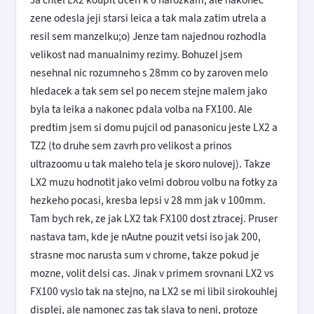
zene odesla jeji starsi leica a tak mala zatim utrela a
resil sem manzelku;o) Jenze tam najednou rozhodla
velikost nad manualnimy rezimy. Bohuzel jsem
nesehnal nic rozumneho s 28mm co by zaroven melo
hledacek a tak sem sel po necem stejne malem jako
byla ta leika a nakonec pdala volba na FX100. Ale
predtim jsem si domu pujcil od panasonicu jeste LX2 a
TZ2 (to druhe sem zavrh pro velikost a prinos
ultrazoomu u tak maleho tela je skoro nulovej). Takze
LX2 muzu hodnotit jako velmi dobrou volbu na fotky za
hezkeho pocasi, kresba lepsi v 28 mm jak v 100mm.
Tam bych rek, ze jak LX2 tak FX100 dost ztracej. Pruser
nastava tam, kde je nAutne pouzit vetsi iso jak 200,
strasne moc narusta sum v chrome, takze pokud je
mozne, volit delsi cas. Jinak v primem srovnani LX2 vs
FX100 vyslo tak na stejno, na LX2 se mi libil sirokouhlej
displej, ale namonec zas tak slava to neni, protoze