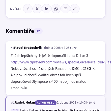
SDÍLET
Komentáře
42
Pavel Kratochvíl
6. dubna 2008 v 9:25
▲1 ▼0
#1
Z těch lepších bych ještě doporučil Leica D-Lux 3
http://www.dpreview.com/reviews/specs/Leica/leica_dlux3.as
Nebo z těch hodně drahých Panasonic DMC-LC1EG-K.
Ale pokud chceš kvalitní obraz tak bych spíš
doporučoval Olympuse E-400 nebo jinou malou
zrcadlovku.
Radek Hulán
6. dubna 2008 v 10:08
▲10 ▼1
#2
AUTOR WEBU
Leica D-Lux 3 je
naprosto identická
na Panasonic
[1]