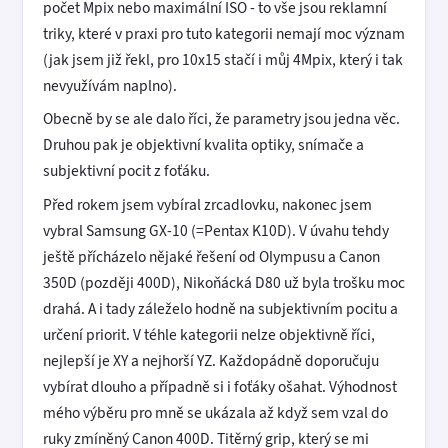
počet Mpix nebo maximální ISO - to vše jsou reklamní
triky, které v praxi pro tuto kategorii nemají moc význam
(jak jsem již řekl, pro 10x15 stačí i můj 4Mpix, který i tak
nevyužívám naplno).
Obecně by se ale dalo říci, že parametry jsou jedna věc.
Druhou pak je objektivní kvalita optiky, snímače a
subjektivní pocit z foťáku.
Před rokem jsem vybíral zrcadlovku, nakonec jsem
vybral Samsung GX-10 (=Pentax K10D). V úvahu tehdy
ještě přícházelo nějaké řešení od Olympusu a Canon
350D (později 400D), Nikoňácká D80 už byla trošku moc
drahá. A i tady záleželo hodně na subjektivním pocitu a
určení priorit. V téhle kategorii nelze objektivně říci,
nejlepší je XY a nejhorší YZ. Každopádně doporučuju
vybírat dlouho a případně si i foťáky ošahat. Výhodnost
mého výběru pro mně se ukázala až když sem vzal do
ruky zmíněný Canon 400D. Titěrný grip, který se mi