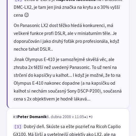
DMC-LX2, je tam jen jiná značka na krytu a o 30% vyšší
cena 😉
On Panasonic LX2 dost těžko hledá konkurenci, má
veškeré funkce profi DSLR, ale v miniaturním těle. Je
doporučován i jako druhý foťák pro profesionála, když
nechce tahat DSLR..
Jinak Olympus E-410 je samozřejmě skvělá věc, ale
zhruba 2x těžší než uvedený Panasonic. To už není na
strčení do kapsičky u kalhot... I když je možné, že to na
Olympus E-410 nakonec dopadne (a na kapsičku od
kalhot si nechám současný Sony DSCP-P200), současná
cena s 2x objektivem je hodně lákavá...
Peter Domanik
6. dubna 2008 v 11:05
▲1 ▼0
#3
Dobrý deň. Skúste sa ešte pozrieť na Ricoh Caplio
[3]
GX100. Má širší a svetelnejší objektív ako LX2, ale na