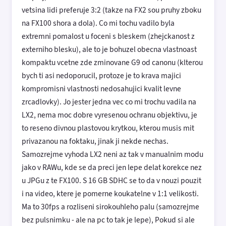
vetsina lidi preferuje 3:2 (takze na FX2 sou pruhy zboku
na FX100 shora a dola). Co mi tochu vadilo byla
extremni pomalost u foceni s bleskem (zhejckanost z
externiho blesku), ale to je bohuzel obecna vlastnoast
kompaktu vcetne zde zminovane G9 od canonu (klterou
bych ti asi nedoporucil, protoze je to krava majici
kompromisni vlastnosti nedosahujici kvalit levne
zrcadlovky). Jo jester jedna vec co mi trochu vadila na
LX2, nema moc dobre vyresenou ochranu objektivu, je
to reseno divnou plastovou krytkou, kterou musis mit
privazanou na foktaku, jinak ji nekde nechas.
Samozrejme vyhoda LX2 neni az tak v manualnim modu
jako v RAWu, kde se da preci jen lepe delat korekce nez
u JPGu z te FX100. S 16 GB SDHC se to da v nouzi pouzit
i na video, ktere je pomerne koukatelne v 1:1 velikosti.
Ma to 30fps a rozliseni sirokouhleho palu (samozrejme
bez pulsnimku - ale na pc to tak je lepe), Pokud si ale