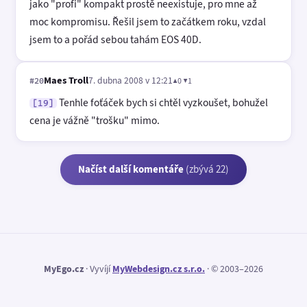
jako "profi" kompakt prostě neexistuje, pro mne až
moc kompromisu. Řešil jsem to začátkem roku, vzdal
jsem to a pořád sebou tahám EOS 40D.
Maes Troll
7. dubna 2008 v 12:21
▲0 ▼1
#20
Tenhle foťáček bych si chtěl vyzkoušet, bohužel
[19]
cena je vážně "trošku" mimo.
Načíst další komentáře
(zbývá 22)
MyEgo.cz
· Vyvíjí
MyWebdesign.cz s.r.o.
· © 2003–2026