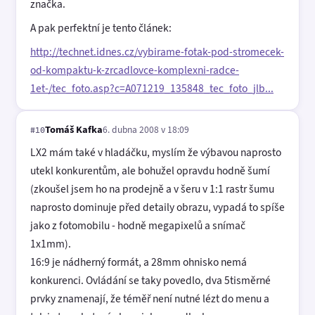
značka.
A pak perfektní je tento článek:
http://technet.idnes.cz/vybirame-fotak-pod-stromecek-
od-kompaktu-k-zrcadlovce-komplexni-radce-
1et-/tec_foto.asp?c=A071219_135848_tec_foto_jlb...
Tomáš Kafka
6. dubna 2008 v 18:09
#10
LX2 mám také v hladáčku, myslím že výbavou naprosto
utekl konkurentům, ale bohužel opravdu hodně šumí
(zkoušel jsem ho na prodejně a v šeru v 1:1 rastr šumu
naprosto dominuje před detaily obrazu, vypadá to spíše
jako z fotomobilu - hodně megapixelů a snímač
1x1mm).
16:9 je nádherný formát, a 28mm ohnisko nemá
konkurenci. Ovládání se taky povedlo, dva 5tisměrné
prvky znamenají, že téměř není nutné lézt do menu a