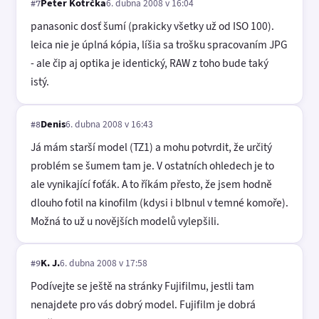
Peter Kotrčka
6. dubna 2008 v 16:04
#7
panasonic dosť šumí (prakicky všetky už od ISO 100).
leica nie je úplná kópia, líšia sa trošku spracovaním JPG
- ale čip aj optika je identický, RAW z toho bude taký
istý.
Denis
6. dubna 2008 v 16:43
#8
Já mám starší model (TZ1) a mohu potvrdit, že určitý
problém se šumem tam je. V ostatních ohledech je to
ale vynikající foťák. A to říkám přesto, že jsem hodně
dlouho fotil na kinofilm (kdysi i blbnul v temné komoře).
Možná to už u novějších modelů vylepšili.
K. J.
6. dubna 2008 v 17:58
#9
Podívejte se ještě na stránky Fujifilmu, jestli tam
nenajdete pro vás dobrý model. Fujifilm je dobrá