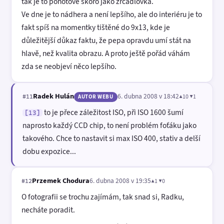
tak je to pohotové skoro jako zrcadlovka.
Ve dne je to nádhera a není lepšího, ale do interiéru je to
fakt spíš na momentky tištěné do 9x13, kde je
důležitější důkaz faktu, že pepa opravdu umí stát na
hlavě, než kvalita obrazu. A proto ještě pořád váhám
zda se neobjeví něco lepšího.
Radek Hulán
6. dubna 2008 v 18:42
▲10 ▼1
#11
AUTOR WEBU
to je přece záležitost ISO, při ISO 1600 šumí
[13]
naprosto každý CCD chip, to není problém foťáku jako
takového. Chce to nastavit si max ISO 400, stativ a delší
dobu expozice...
Przemek Chodura
6. dubna 2008 v 19:35
▲1 ▼0
#12
O fotografii se trochu zajímám, tak snad si, Radku,
necháte poradit.