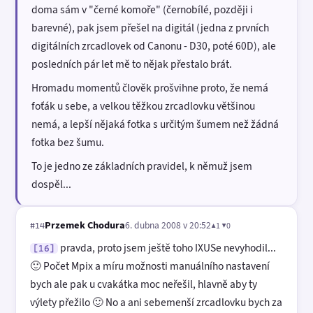
doma sám v "černé komoře" (černobílé, později i
barevné), pak jsem přešel na digitál (jedna z prvních
digitálních zrcadlovek od Canonu - D30, poté 60D), ale
posledních pár let mě to nějak přestalo brát.
Hromadu momentů člověk prošvihne proto, že nemá
foťák u sebe, a velkou těžkou zrcadlovku většinou
nemá, a lepší nějaká fotka s určitým šumem než žádná
fotka bez šumu.
To je jedno ze základních pravidel, k němuž jsem
dospěl...
Przemek Chodura
6. dubna 2008 v 20:52
▲1 ▼0
#14
pravda, proto jsem ještě toho IXUSe nevyhodil...
[16]
🙂 Počet Mpix a míru možnosti manuálního nastavení
bych ale pak u cvakátka moc neřešil, hlavně aby ty
výlety přežilo 🙂 No a ani sebemenší zrcadlovku bych za