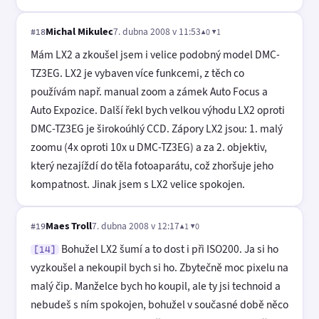
Michal Mikulec
7. dubna 2008 v 11:53
▲0 ▼1
#18
Mám LX2 a zkoušel jsem i velice podobný model DMC-
TZ3EG. LX2 je vybaven více funkcemi, z těch co
používám např. manual zoom a zámek Auto Focus a
Auto Expozice. Další řekl bych velkou výhodu LX2 oproti
DMC-TZ3EG je širokoúhlý CCD. Zápory LX2 jsou: 1. malý
zoomu (4x oproti 10x u DMC-TZ3EG) a za 2. objektiv,
který nezajíždí do těla fotoaparátu, což zhoršuje jeho
kompatnost. Jinak jsem s LX2 velice spokojen.
Maes Troll
7. dubna 2008 v 12:17
▲1 ▼0
#19
Bohužel LX2 šumí a to dost i při ISO200. Ja si ho
[14]
vyzkoušel a nekoupil bych si ho. Zbytečně moc pixelu na
malý čip. Manželce bych ho koupil, ale ty jsi technoid a
nebudeš s ním spokojen, bohužel v současné době něco