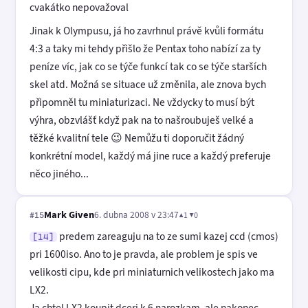
cvakátko nepovažoval
Jinak k Olympusu, já ho zavrhnul právě kvůli formátu
4:3 a taky mi tehdy přišlo že Pentax toho nabízí za ty
peníze víc, jak co se týče funkcí tak co se týče starších
skel atd. Možná se situace už změnila, ale znova bych
připomněl tu miniaturizaci. Ne vždycky to musí být
výhra, obzvlášť když pak na to našroubuješ velké a
těžké kvalitní tele 😉 Nemůžu ti doporučit žádný
konkrétní model, každý má jine ruce a každý preferuje
něco jiného...
Mark Given
6. dubna 2008 v 23:47
▲1 ▼0
#15
predem zareaguju na to ze sumi kazej ccd (cmos)
[14]
pri 1600iso. Ano to je pravda, ale problem je spis ve
velikosti cipu, kde pri miniaturnich velikostech jako ma
LX2.
Ja chtel LX2 koupit dceri k 6 narozkam, ale nakonec