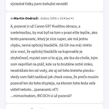
výsledné fotky jsem bohužel neviděl
Martin Ondriaš
6. dubna 2008 v 14:43
▲0 ▼1
#6
A, pozeral si už Canon G9? Kvalitou obrazu, a
svetelnosťou, by mal byť na tom v praxi ešte lepšie, ako
tento panasonic, ktorý je síce super, ale má jednu
chybu, nemá optický hladáčik. (tá G9-ina má) nirkto
síce vraví, že optický hladáčik na kopmakte je
zbytočnosť, myslel som si to aj ja, ale iba do chvíle, kým
som neprišiel na pláž, kde sa to brutálne ostré slnko,
neodrážalo len od vody, ale aj od toho bieleho piesku -
vtedy som fakt nadával jak chorá vrana, že prečo musím
pozerať len do toho displeja, na ktorom toho teda veľa
vidieť nebolo...(panasonic xf7)
...mimochodom, RICOCH si už pozeral?