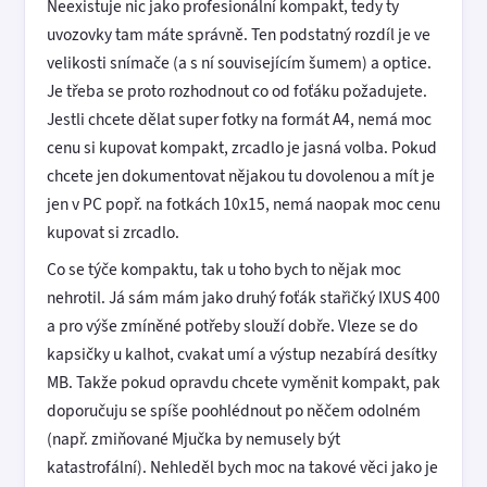
Neexistuje nic jako profesionální kompakt, tedy ty
uvozovky tam máte správně. Ten podstatný rozdíl je ve
velikosti snímače (a s ní souvisejícím šumem) a optice.
Je třeba se proto rozhodnout co od foťáku požadujete.
Jestli chcete dělat super fotky na formát A4, nemá moc
cenu si kupovat kompakt, zrcadlo je jasná volba. Pokud
chcete jen dokumentovat nějakou tu dovolenou a mít je
jen v PC popř. na fotkách 10x15, nemá naopak moc cenu
kupovat si zrcadlo.
Co se týče kompaktu, tak u toho bych to nějak moc
nehrotil. Já sám mám jako druhý foťák stařičký IXUS 400
a pro výše zmíněné potřeby slouží dobře. Vleze se do
kapsičky u kalhot, cvakat umí a výstup nezabírá desítky
MB. Takže pokud opravdu chcete vyměnit kompakt, pak
doporučuju se spíše poohlédnout po něčem odolném
(např. zmiňované Mjučka by nemusely být
katastrofální). Nehleděl bych moc na takové věci jako je