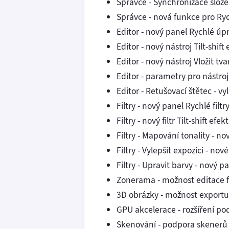
Správce - Synchronizace slože
Správce - nová funkce pro Ry
Editor - nový panel Rychlé úp
Editor - nový nástroj Tilt-shift 
Editor - nový nástroj Vložit tva
Editor - parametry pro nástroje
Editor - Retušovací štětec - vy
Filtry - nový panel Rychlé filtr
Filtry - nový filtr Tilt-shift efekt
Filtry - Mapování tonality - n
Filtry - Vylepšit expozici - no
Filtry - Upravit barvy - nový p
Zonerama - možnost editace 
3D obrázky - možnost exportu 
GPU akcelerace - rozšíření pod
Skenování - podpora skenerů 