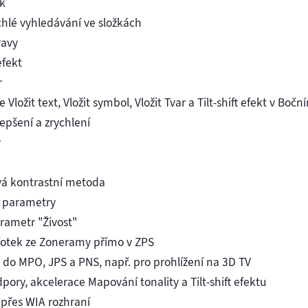
k
chlé vyhledávání ve složkách
ravy
efekt
r
 Vložit text, Vložit symbol, Vložit Tvar a Tilt-shift efekt v Boč
lepšení a zrychlení
y
ová kontrastní metoda
vé parametry
arametr "Živost"
fotek ze Zoneramy přímo v ZPS
do MPO, JPS a PNS, např. pro prohlížení na 3D TV
pory, akcelerace Mapování tonality a Tilt-shift efektu
přes WIA rozhraní