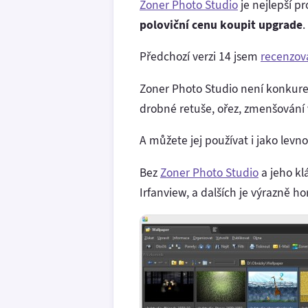
Zoner Photo Studio
je nejlepší p
poloviční cenu koupit upgrade
.
Předchozí verzi 14 jsem
recenzov
Zoner Photo Studio není konkur
drobné retuše, ořez, zmenšování 
A můžete jej používat i jako le
Bez
Zoner Photo Studio
a jeho kl
Irfanview, a dalších je výrazně hor