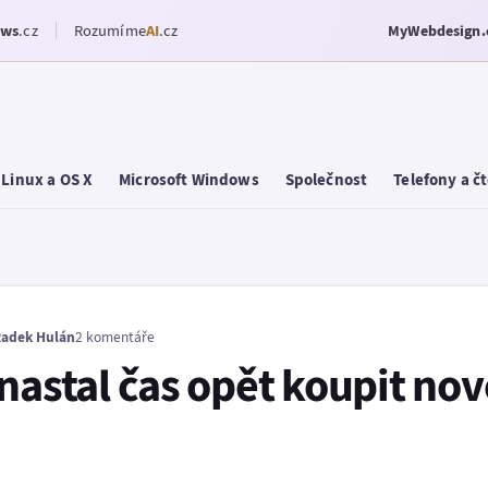
ows
.cz
Rozumíme
AI
.cz
MyWebdesign.
Linux a OS X
Microsoft Windows
Společnost
Telefony a č
adek Hulán
2 komentáře
nastal čas opět koupit nov