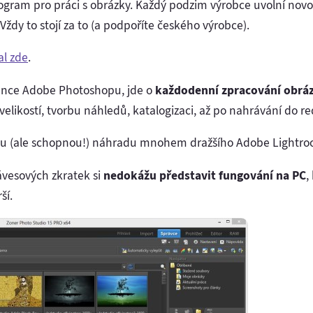
rogram pro práci s obrázky. Každý podzim výrobce uvolní novo
 Vždy to stojí za to (a podpoříte českého výrobce).
al zde
.
ence Adobe Photoshopu, jde o
každodenní
zpracování obrá
velikostí, tvorbu náhledů, katalogizaci, až po nahrávání do 
vnou (ale schopnou!) náhradu mnohem dražšího Adobe Lightr
ávesových zkratek si
nedokážu představit fungování na PC
,
ší.