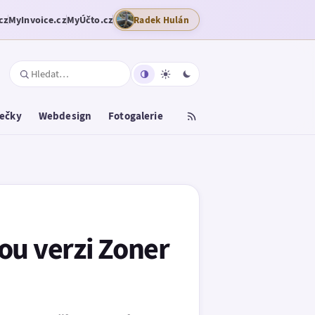
cz
MyInvoice.cz
MyÚčto.cz
Radek Hulán
tečky
Webdesign
Fotogalerie
ou verzi Zoner