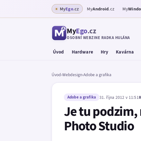
My
Ego
.cz
My
Android
.cz
My
Wind
My
Ego
.cz
OSOBNÍ WEBZINE RADKA HULÁNA
Úvod
Hardware
Hry
Kavárna
Úvod
›
Webdesign
›
Adobe a grafika
Adobe a grafika
31. října 2012 v 11:51
R
Je tu podzim, 
Photo Studio