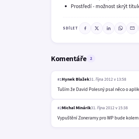
Prostředí - možnost skrýt titu
SDÍLET
Komentáře
2
Hynek Blažek
31. října 2012 v 13:58
#1
Tuším že David Polesný psal něco o apli
Michal Minárik
31. října 2012 v 15:38
#2
Vypuštění Zoneramy pro WP bude kolem