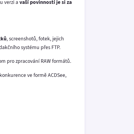
u verzi a
vaší povinností je si za
zků
, screenshotů, fotek, jejich
redakčního systému přes FTP.
oom pro zpracování RAW formátů.
 konkurence ve formě ACDSee,