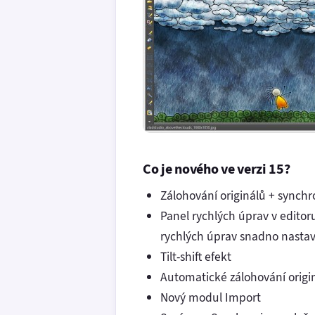
Co je nového ve verzi 15?
Zálohování originálů + synchr
Panel rychlých úprav v editor
rychlých úprav snadno nastav
Tilt-shift efekt
Automatické zálohování origi
Nový modul Import