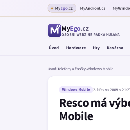
My
Ego
.cz
My
Android
.cz
My
Wind
My
Ego
.cz
OSOBNÍ WEBZINE RADKA HULÁNA
Úvod
Hardware
Hry
Kavárna
Úvod
›
Telefony a čtečky
›
Windows Mobile
Windows Mobile
2. března 2009 v 21:2
Resco má výb
Mobile