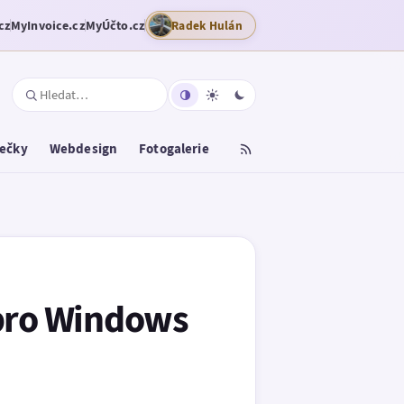
cz
MyInvoice.cz
MyÚčto.cz
Radek Hulán
tečky
Webdesign
Fotogalerie
pro Windows