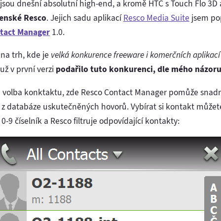
sou dnešní absolutní high-end, a kromě HTC s Touch Flo 3D a 
venské Resco
. Jejich sadu aplikací
Resco Media Suite
jsem pop
tact Manager
1.0.
na trh, kde je
velká konkurence freeware i komerčních aplikací
 už v první verzi
podařilo tuto konkurenci, dle mého názoru
á volba konktaktu, zde Resco Contact Manager pomůže snad
i z databáze uskutečněných hovorů. Vybírat si kontakt můžete
0-9 číselník a Resco filtruje odpovídající kontakty: