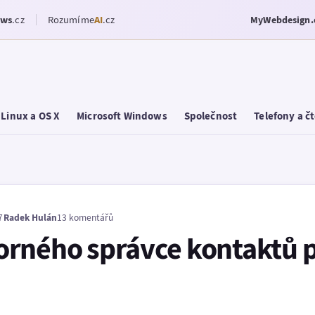
ows
.cz
Rozumíme
AI
.cz
MyWebdesign.
Linux a OS X
Microsoft Windows
Společnost
Telefony a č
7
Radek Hulán
13 komentářů
orného správce kontaktů 