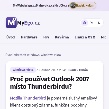
MyWebdesign.cz
MyInvoice.cz
MyÚčto.cz
Radek Hulán
My
Ego
.cz
Úvod
Hardware
Hry
Kavárna
Linux a OS X
Micr
Úvod
›
Microsoft Windows
›
Windows Vista
Windows Vista
23. dubna 2007 v 14:31
Radek Hulán
Proč používat Outlook 2007
místo Thunderbirdu?
Mozilla Thunderbird
je poměrně slušný emailový
klient dostupný zdarma, funkčně podobný