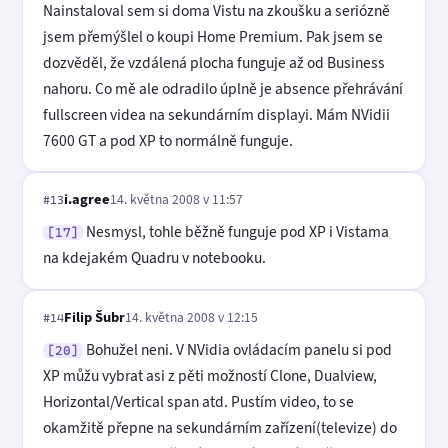
Nainstaloval sem si doma Vistu na zkoušku a seriózně
jsem přemýšlel o koupi Home Premium. Pak jsem se
dozvěděl, že vzdálená plocha funguje až od Business
nahoru. Co mě ale odradilo úplně je absence přehrávání
fullscreen videa na sekundárním displayi. Mám NVidii
7600 GT a pod XP to normálně funguje.
i.agree
14. května 2008 v 11:57
#13
Nesmysl, tohle běžně funguje pod XP i Vistama
[17]
na kdejakém Quadru v notebooku.
Filip Šubr
14. května 2008 v 12:15
#14
Bohužel neni. V NVidia ovládacím panelu si pod
[20]
XP můžu vybrat asi z pěti možností Clone, Dualview,
Horizontal/Vertical span atd. Pustím video, to se
okamžitě přepne na sekundárním zařízení(televize) do