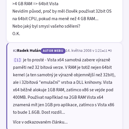
>4 GB RAM => 64bit Vista
Nevidím původ, proč by měl člověk používat 32bit OS
na 64bit CPU, pokud ma meně než 4 GB RAM...
Nebo jaký byl smysl vašeho sdělení?
O.K.
Radek Hulán
14. května 2008 v 1:21
▲11 ▼0
#2
AUTOR WEBU
je to prosté - Vista x64 samotná zabere výrazně
[1]
paměti než 32 bitová verze. V RAM je totiž nejen 64bit
kernel (a ten samotný je výrazně objemnější než 32bit),
ale i 32bitová "emulační" vrstva a DLL knihovny. Vista
x64 běžně alokuje 1GB RAM, zatímco x86 se vejde pod
400MB. Používat například na 2GB RAM Vista x64
znamená mít jen 1GB pro aplikace, zatímco s Vista x86
to bude 1.6GB. Dost rozdíl...
Více v odkazovaném článku...