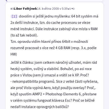
Libor Foltýnek
14. května 2008 v 5:39
▲5 ▼0
#3
dovolím si ještě jednu myšlenku: 64 bit systém má
[2]
2x delší instrukce, tzn. do cache procesoru se vleze
méně instrukcí. Dále instrukce zabírají více místa v RAM
(to až tak nebolí).
Tzn. opravdu vidím hlavní přínos 64bit v možnosti
rozumně pracovat s více než 4 GB RAM (resp. 3.x, podle
HW)
Ještě k článku: jsem celkem náročný uživatel, mám rád
hezký systém, svižný a stabilní. Bohužel, po asi roce
práce s Vistou jsem ji smazal a vrátil se k XP. Proč?
- nekompatibilita programů. Sice z velké části vyřešena,
ale proč Vista vypíná Aero, když použiju overlay? Proč,.
když spustím AIMP2 + Photoshop Elements 6, přestane
v celém systému fungovat klávesa Esc? Proč se běžně
nedaří instalace opravgných balíčků?