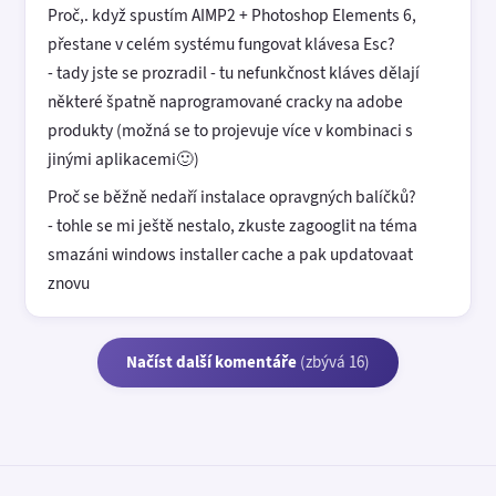
Proč,. když spustím AIMP2 + Photoshop Elements 6,
přestane v celém systému fungovat klávesa Esc?
- tady jste se prozradil - tu nefunkčnost kláves dělají
některé špatně naprogramované cracky na adobe
produkty (možná se to projevuje více v kombinaci s
jinými aplikacemi🙂)
Proč se běžně nedaří instalace opravgných balíčků?
- tohle se mi ještě nestalo, zkuste zagooglit na téma
smazáni windows installer cache a pak updatovaat
znovu
Načíst další komentáře
(zbývá 16)