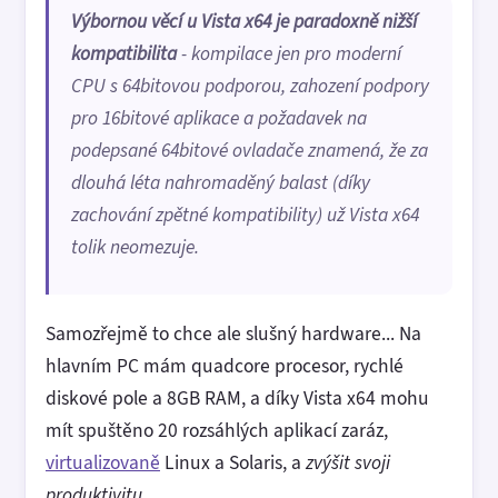
Výbornou věcí u Vista x64 je paradoxně nižší
kompatibilita
- kompilace jen pro moderní
CPU s 64bitovou podporou, zahození podpory
pro 16bitové aplikace a požadavek na
podepsané 64bitové ovladače znamená, že za
dlouhá léta nahromaděný balast (díky
zachování zpětné kompatibility) už Vista x64
tolik neomezuje.
Samozřejmě to chce ale slušný hardware... Na
hlavním PC mám quadcore procesor, rychlé
diskové pole a 8GB RAM, a díky Vista x64 mohu
mít spuštěno 20 rozsáhlých aplikací zaráz,
virtualizovaně
Linux a Solaris, a
zvýšit svoji
produktivitu
.