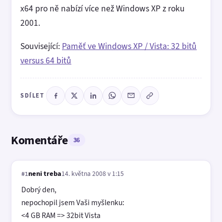
x64 pro ně nabízí více než Windows XP z roku
2001.
Související:
Paměť ve Windows XP / Vista: 32 bitů
versus 64 bitů
SDÍLET
Komentáře
36
neni treba
14. května 2008 v 1:15
#1
Dobrý den,
nepochopil jsem Vaši myšlenku:
<4 GB RAM => 32bit Vista