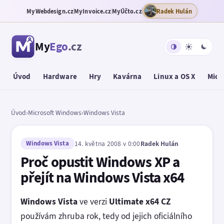
MyWebdesign.cz
MyInvoice.cz
MyÚčto.cz
Radek Hulán
My
Ego
.cz
Úvod
Hardware
Hry
Kavárna
Linux a OS X
Micr
Úvod
›
Microsoft Windows
›
Windows Vista
Windows Vista
14. května 2008 v 0:00
Radek Hulán
Proč opustit Windows XP a
přejít na Windows Vista x64
Windows Vista
ve verzi
Ultimate x64 CZ
používám zhruba rok, tedy od jejich oficiálního