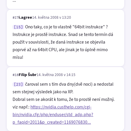
...
i.agree
14. května 2008 v 13:20
#17
Ono taky, co je to vlastně "64bit instrukce" ?
[15]
Instrukce je prostě instrukce. Snad se tento termín dá
použít v souvislosti, že daná instrukce se objevila
poprvé až na 64bit CPU, ale jinak je to úplně mimo
mísu!
Filip Šubr
14. května 2008 v 14:15
#18
čaroval sem s tím dva dny(dvě noci) a nedostal
[23]
sem stejnej výsledek jako na XP.
Dobral sem se akorát k tomu, že to prostě není možný.
viz např.:
https://nvidia.custhelp.com/cgi-
bin/nvidia.cfg/php/enduser/std_adp.php?
p_faqid=2011&p_created=1169076830...