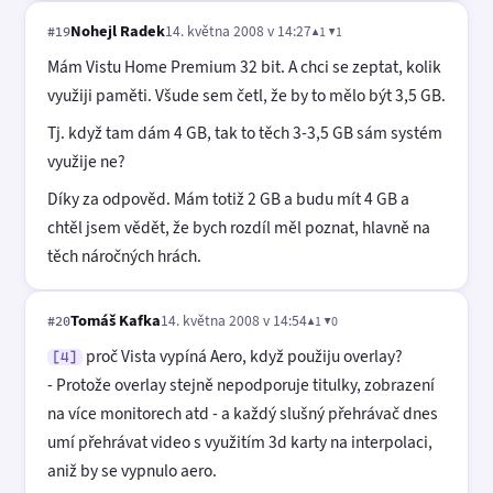
Nohejl Radek
14. května 2008 v 14:27
▲1 ▼1
#19
Mám Vistu Home Premium 32 bit. A chci se zeptat, kolik
využiji paměti. Všude sem četl, že by to mělo být 3,5 GB.
Tj. když tam dám 4 GB, tak to těch 3-3,5 GB sám systém
využije ne?
Díky za odpověd. Mám totiž 2 GB a budu mít 4 GB a
chtěl jsem vědět, že bych rozdíl měl poznat, hlavně na
těch náročných hrách.
Tomáš Kafka
14. května 2008 v 14:54
▲1 ▼0
#20
proč Vista vypíná Aero, když použiju overlay?
[4]
- Protože overlay stejně nepodporuje titulky, zobrazení
na více monitorech atd - a každý slušný přehrávač dnes
umí přehrávat video s využitím 3d karty na interpolaci,
aniž by se vypnulo aero.