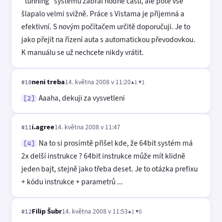
"tunning" systému zabral hodně času, ale poté vše
šlapalo velmi svižně. Práce s Vistama je příjemná a
efektivní. S novým počítačem určitě doporučuji. Je to
jako přejít na řízení auta s automatickou převodovkou.
K manuálu se už nechcete nikdy vrátit.
neni treba
14. května 2008 v 11:20
▲1 ▼1
#10
Aaaha, dekuji za vysvetleni
[2]
i.agree
14. května 2008 v 11:47
#11
Na to si prosímtě přišel kde, že 64bit systém má
[4]
2x delší instrukce ? 64bit instrukce může mít klidně
jeden bajt, stejně jako třeba deset. Je to otázka prefixu
+ kódu instrukce + parametrů ...
Filip Šubr
14. května 2008 v 11:53
▲1 ▼0
#12