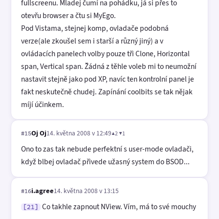
fullscreenu. Mladej čumí na pohádku, já si přes to
otevřu browser a čtu si MyEgo.
Pod Vistama, stejnej komp, ovladače podobná
verze(ale zkoušel sem i starší a různý jiný) a v
ovládacích panelech volby pouze tři Clone, Horizontal
span, Vertical span. Žádná z těhle voleb mi to neumožní
nastavit stejně jako pod XP, navíc ten kontrolní panel je
fakt neskutečně chudej. Zapínání coolbits se tak nějak
míjí účinkem.
Oj Oj
14. května 2008 v 12:49
▲2 ▼1
#15
Ono to zas tak nebude perfektní s user-mode ovladači,
když blbej ovladač přivede užasný system do BSOD...
i.agree
14. května 2008 v 13:15
#16
Co takhle zapnout NView. Vím, má to své mouchy
[21]