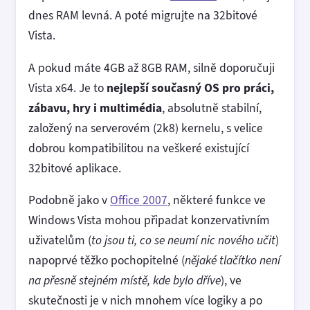
dnes RAM levná. A poté migrujte na 32bitové
Vista.
A pokud máte 4GB až 8GB RAM, silně doporučuji
Vista x64. Je to
nejlepší současný OS pro práci,
zábavu, hry i multimédia
, absolutně stabilní,
založený na serverovém (2k8) kernelu, s velice
dobrou kompatibilitou na veškeré existující
32bitové aplikace.
Podobně jako v
Office 2007
, některé funkce ve
Windows Vista mohou připadat konzervativním
uživatelům (
to jsou ti, co se neumí nic nového učit
)
napoprvé těžko pochopitelné (
nějaké tlačítko není
na přesně stejném místě, kde bylo dříve
), ve
skutečnosti je v nich mnohem více logiky a po