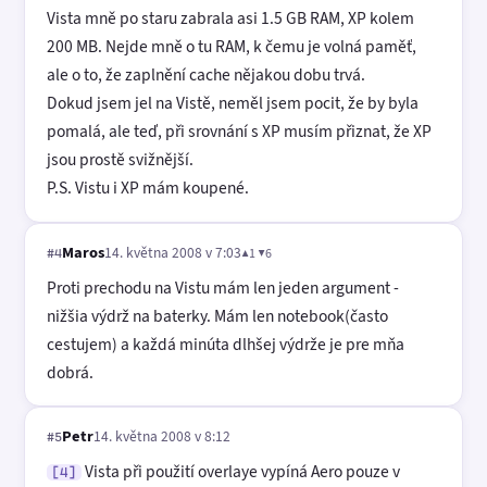
Vista mně po staru zabrala asi 1.5 GB RAM, XP kolem
200 MB. Nejde mně o tu RAM, k čemu je volná paměť,
ale o to, že zaplnění cache nějakou dobu trvá.
Dokud jsem jel na Vistě, neměl jsem pocit, že by byla
pomalá, ale teď, při srovnání s XP musím přiznat, že XP
jsou prostě svižnější.
P.S. Vistu i XP mám koupené.
Maros
14. května 2008 v 7:03
▲1 ▼6
#4
Proti prechodu na Vistu mám len jeden argument -
nižšia výdrž na baterky. Mám len notebook(často
cestujem) a každá minúta dlhšej výdrže je pre mňa
dobrá.
Petr
14. května 2008 v 8:12
#5
Vista při použití overlaye vypíná Aero pouze v
[4]