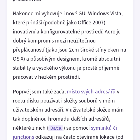
Nakonec mi vyhovuje i nové GUI Windows Vista,
které přináší (podobně jako Office 2007)
inovativní a konfigurovatelné prostředí. Aero je
dobrý kompromis mezi neužitečnou
přeplácaností (jako jsou 2cm široké stíny oken na
OS X) a působivým designem, kromě absolutní
stability a vysokého výkonu je prostě příjemné
pracovat v hezkém prostředí.
Poprvé jsem také začal
místo svých adresářů
v
rootu disku používat i složky souborů v mém
uživatelském adresáři. V uživatelské složce mám
tak doplněnou hromadu dalších adresářů,
některé z nich (
) se pomocí
symlinků či
Data
junctions
odkazují na často otevírané lokace (od