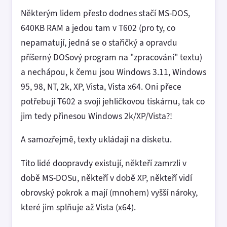
Některým lidem přesto dodnes stačí MS-DOS,
640KB RAM a jedou tam v T602 (pro ty, co
nepamatují, jedná se o stařičký a opravdu
příšerný DOSový program na "zpracování" textu)
a nechápou, k čemu jsou Windows 3.11, Windows
95, 98, NT, 2k, XP, Vista, Vista x64. Oni přece
potřebují T602 a svoji jehličkovou tiskárnu, tak co
jim tedy přinesou Windows 2k/XP/Vista?!
A samozřejmě, texty ukládají na disketu.
Tito lidé doopravdy existují, někteří zamrzli v
době MS-DOSu, někteří v době XP, někteří vidí
obrovský pokrok a mají (mnohem) vyšší nároky,
které jim splňuje až Vista (x64).