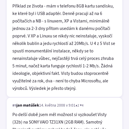
Příklad ze života - mám v telefonu 8GB kartu sandisku,
ke které byl i USB adaptér. Denně pracuji až na 6
počítačích a NB - s linuxem, XP a Vistami, minimálně
jednou za 2-3 dny přitom usedám k danému počítači
poprvé. V XP a Linuxu se nikdy nic neinstaluje, vyskočí
několik bublin a jedu rychlostí až 20Mb/s. U 4 z 5 Vist se
spustí monumentální instalace, někdy se to
nenainstaluje vůbec, nejčastěji trvá celý proces zhruba
5 minut, načež karta funguje rychlostí 1-2 Mb/s. Žádná
ideologie, objektivní fakt. Visty budou stoprocentně
využitelné za rok, dva - není to chyba Microsoftu, ale
výrobců. Výsledek je přesto stejný.
jan matúšek
14. května 2008 v 9:01
▲2 ▼4
#9
Po delší době jsem měl možnost si vyzkoušet Visty
(32b) na SONY VAIO TZ31XN (2GB RAM). Samotný