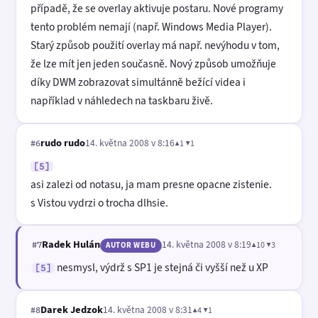
případě, že se overlay aktivuje postaru. Nové programy
tento problém nemají (např. Windows Media Player).
Starý způsob použití overlay má např. nevýhodu v tom,
že lze mít jen jeden současně. Nový způsob umožňuje
díky DWM zobrazovat simultánně bežící videa i
například v náhledech na taskbaru živě.
rudo rudo
14. května 2008 v 8:16
▲1 ▼1
#6
[5]
asi zalezi od notasu, ja mam presne opacne zistenie.
s Vistou vydrzi o trocha dlhsie.
Radek Hulán
14. května 2008 v 8:19
▲10 ▼3
#7
AUTOR WEBU
nesmysl, výdrž s SP1 je stejná či vyšší než u XP
[5]
Darek Jedzok
14. května 2008 v 8:31
▲4 ▼1
#8