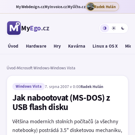
MyWebdesign.cz
MyInvoice.cz
MyÚčto.cz
Radek Hulán
My
Ego
.cz
Úvod
Hardware
Hry
Kavárna
Linux a OS X
Micr
Úvod
›
Microsoft Windows
›
Windows Vista
Windows Vista
7. srpna 2007 v 0:00
Radek Hulán
Jak nabootovat (MS-DOS) z
USB flash disku
Většina moderních stolních počítačů (a všechny
notebooky) postrádá 3.5" disketovou mechaniku,