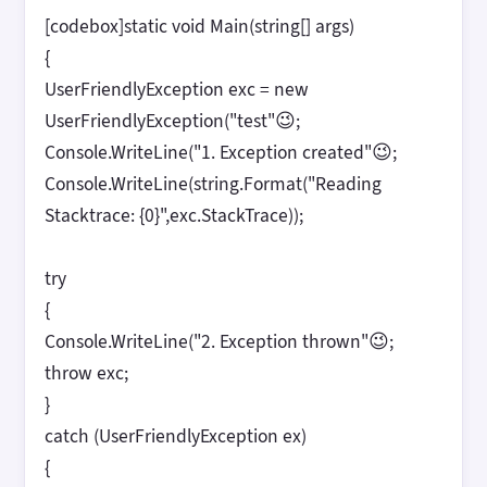
[codebox]static void Main(string[] args)
{
UserFriendlyException exc = new
UserFriendlyException("test"😉;
Console.WriteLine("1. Exception created"😉;
Console.WriteLine(string.Format("Reading
Stacktrace: {0}",exc.StackTrace));
try
{
Console.WriteLine("2. Exception thrown"😉;
throw exc;
}
catch (UserFriendlyException ex)
{