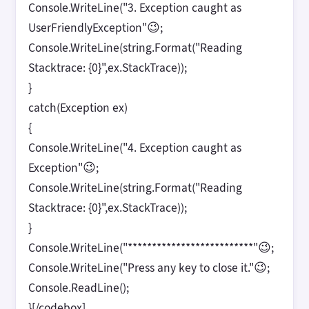
Console.WriteLine("3. Exception caught as
UserFriendlyException"😉;
Console.WriteLine(string.Format("Reading
Stacktrace: {0}",ex.StackTrace));
}
catch(Exception ex)
{
Console.WriteLine("4. Exception caught as
Exception"😉;
Console.WriteLine(string.Format("Reading
Stacktrace: {0}",ex.StackTrace));
}
Console.WriteLine("**************************"😉;
Console.WriteLine("Press any key to close it."😉;
Console.ReadLine();
}[/codebox]