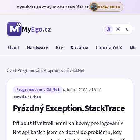
MyWebdesign.cz
MyInvoice.cz
MyÚčto.cz
Radek Hulán
My
Ego
.cz
Úvod
Hardware
Hry
Kavárna
Linux a OS X
Micr
Úvod
›
Programování
›
Programování v C#.Net
Programování v C#.Net
4. ledna 2008 v 18:10
Jaroslav Urban
Prázdný Exception.StackTrace
Při použití vnitrofiremní knihovny pro logování v
Net aplikacích jsem se dostal do problému, kdy