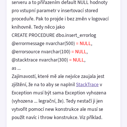
serveru a to přiřazením default NULL hodnoty
pro vstupní parametr v insertovací stored
proceduře. Pak to projde i bez změn v logovací
knihovně. Tedy něco jako
CREATE PROCEDURE dbo.insert_errorlog
@errormessage nvarchar(500)
= NULL
,
@errorsource nvarchar(100)
= NULL
,
@stacktrace nvarchar(300)
= NULL
,
as ...
Zajímavostí, které mě ale nejvíce zaujala jest
zjištění, že na to aby se naplnil
StackTrace
v
Exception musí být sama Exception vyhozena
(vyhozena ... legrační, že). Tedy nestačí ji jen
vytvořit pomocí new konstrukce ale musí se
použít navíc i throw konstrukce. Viz příklad.