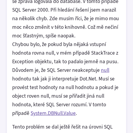
se zpráva logovala do databáse. V tomto případě
SQL Server 2000. Při hledání řešení jsem narazil
na několik chyb. Zde musím říci, že je mimo mou
moc něco změnit v této knihovně. Což mě nečiní
moc šťastným, spíše naopak.
Chybou bylo, že pokud byla nějaká vstupní
hodnota rovna null, v mém případě StackTrace z
Exception objektu, tak to padalo jemně na pusu.
Důvodem je, že SQL Server neakceptuje
null
hodnotu tak jak ji interpretuje Dot.Net. Musí se
provést test hodnoty na null hodnotu a pokud je
object roven null, musí se přiřadit jiná null
hodnota, které SQL Server rozumí. V tomto
případě
System.DBNull.Value
.
Tento problém se dal ještě řešit na úrovni SQL