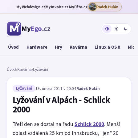
MyWebdesign.cz
MyInvoice.cz
MyÚčto.cz
Radek Hulán
My
Ego
.cz
Úvod
Hardware
Hry
Kavárna
Linux a OS X
Micr
Úvod
›
Kavárna
›
Lyžování
Lyžování
19. února 2011 v 20:04
Radek Hulán
Lyžování v Alpách - Schlick
2000
Třetí den se dostal na řadu
Schlick 2000
. Menší
oblast vzdálená 25 km od Innsbrucku, "jen" 20