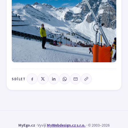
SDÍLET
MyEgo.cz
· Vyvíjí
MyWebdesign.cz s.r.o.
· © 2003–2026