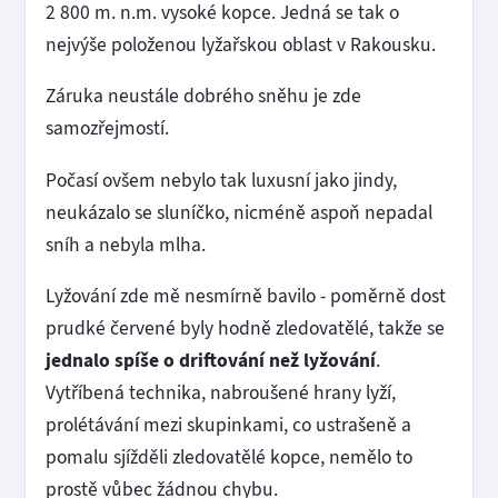
2 800 m. n.m. vysoké kopce. Jedná se tak o
nejvýše položenou lyžařskou oblast v Rakousku.
Záruka neustále dobrého sněhu je zde
samozřejmostí.
Počasí ovšem nebylo tak luxusní jako jindy,
neukázalo se sluníčko, nicméně aspoň nepadal
sníh a nebyla mlha.
Lyžování zde mě nesmírně bavilo - poměrně dost
prudké červené byly hodně zledovatělé, takže se
jednalo spíše o driftování než lyžování
.
Vytříbená technika, nabroušené hrany lyží,
prolétávání mezi skupinkami, co ustrašeně a
pomalu sjížděli zledovatělé kopce, nemělo to
prostě vůbec žádnou chybu.