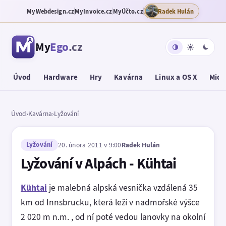
MyWebdesign.cz
MyInvoice.cz
MyÚčto.cz
Radek Hulán
My
Ego
.cz
Úvod
Hardware
Hry
Kavárna
Linux a OS X
Micr
Úvod
›
Kavárna
›
Lyžování
Lyžování
20. února 2011 v 9:00
Radek Hulán
Lyžování v Alpách - Kühtai
Kühtai
je malebná alpská vesnička vzdálená 35
km od Innsbrucku, která leží v nadmořské výšce
2 020 m n.m. , od ní poté vedou lanovky na okolní