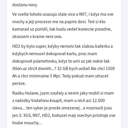
dostanu novy.
Ve svetle tohoto uvazuju stale vice o N97, i kdyz ma sve
mochy a jeji procesor me na papire desi. Ted si kto
kamarad uz poridil, tak budu vedet konecne poradne,
zkouseni v krame neni ono.
HD2 by bylo super, kdyby nemelo tak slabou baterku a
kdybych nemusel dokupovat kartu, proc mam
dokupovat púametovku, kdyz to umi uz jak nokie tak
ifóón uz strcit dovnitr...? 32 GB bych uvital! Ale chci 1500
Ah a chci minimalne 5 Mpi. Tedy pokud mam utracet
penize.
Radku Hulane, jsem zoufaly a nevim jaky mobil si mam
z nabidky Vodafonu koupit, mam u nich asi 12.000
slevu... ten vyber je proste omezenej.. a moznosti jsou
jen 3: 3GS, N97, HD2, bohuzel maji vsechyn pristroje sve
hrube mouchy...