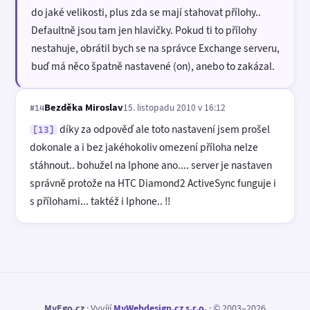
do jaké velikosti, plus zda se mají stahovat přílohy..
Defaultně jsou tam jen hlavičky. Pokud ti to přílohy
nestahuje, obrátil bych se na správce Exchange serveru,
buď má něco špatně nastavené (on), anebo to zakázal.
Bezděka Miroslav
15. listopadu 2010 v 16:12
#14
díky za odpověď ale toto nastavení jsem prošel
[13]
dokonale a i bez jakéhokoliv omezení příloha nelze
stáhnout.. bohužel na Iphone ano.... server je nastaven
správně protože na HTC Diamond2 ActiveSync funguje i
s přílohami... taktéž i Iphone.. !!
MyEgo.cz
· Vyvíjí
MyWebdesign.cz s.r.o.
· © 2003–2026