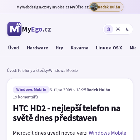
MyWebdesign.cz
MyInvoice.cz
MyÚčto.cz
Radek Hulán
My
Ego
.cz
Úvod
Hardware
Hry
Kavárna
Linux a OS X
Micr
Úvod
›
Telefony a čtečky
›
Windows Mobile
Windows Mobile
6. října 2009 v 18:25
Radek Hulán
19 komentářů
HTC HD2 - nejlepší telefon na
světě dnes představen
Microsoft dnes uvedl novou verzi
Windows Mobile