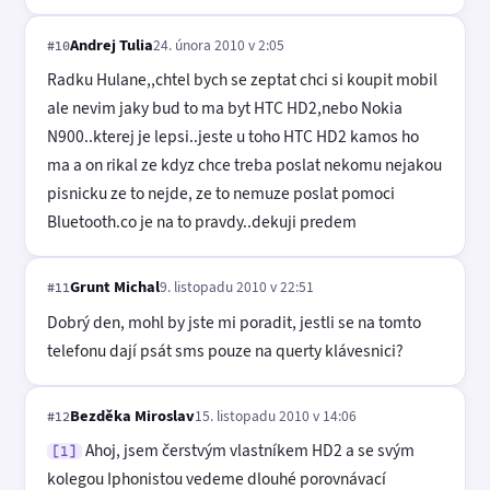
Andrej Tulia
24. února 2010 v 2:05
#10
Radku Hulane,,chtel bych se zeptat chci si koupit mobil
ale nevim jaky bud to ma byt HTC HD2,nebo Nokia
N900..kterej je lepsi..jeste u toho HTC HD2 kamos ho
ma a on rikal ze kdyz chce treba poslat nekomu nejakou
pisnicku ze to nejde, ze to nemuze poslat pomoci
Bluetooth.co je na to pravdy..dekuji predem
Grunt Michal
9. listopadu 2010 v 22:51
#11
Dobrý den, mohl by jste mi poradit, jestli se na tomto
telefonu dají psát sms pouze na querty klávesnici?
Bezděka Miroslav
15. listopadu 2010 v 14:06
#12
Ahoj, jsem čerstvým vlastníkem HD2 a se svým
[1]
kolegou Iphonistou vedeme dlouhé porovnávací