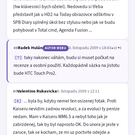
(hw klávesnici bych oželel). Nedovedu si třeba
představit jak u HD2 na Today obrazovce odškrtnu v
SPB Diary splněný úkol bez stylusu nebo jak se budu
pohybovat v Total cmd, Agenda Fusion ...
Radek Hulán
3. listopadu 2009 v 18:43
▲10 ▼0
#8
AUTOR WEBU
taky nakonec váhám, budu si muset počkat na
[7]
recenze a osobní použití. Každopádně sázka na jistotu
bude HTC Touch Pro2.
Valentino Rukavicka
6. listopadu 2009 v 12:11
#9
... byla by, kdyby nemel ten osizenej fotak. Proti
[8]
Kaiseru nevidim zadnou revoluci, a za evoluci ty penize
nedam. Mam v Kaiseru WM6.5 a nebyt toho jak je
zabrzdenej, tak by byl naprosto OK. Do unora je jeste v
zaruce, tak se kocham, ze mi uz poctvrte odejde a