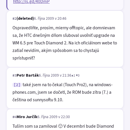
http://is.gd/40DmP
(deleted)
6. října 2009 v 20:46
#2
Ospravedlňte, prosím, mierny offtopic, ale domnievam
sa, že HTC dnešným dňom sľuboval uvoľniť upgrade na
WM 6.5 pre Touch Diamond 2. Na ich oficiálnom webe to
zatiaľ nevidím, akým spôsobom sa to chystajú
sprístupniť?
Petr Barták
6. října 2009 v 21:36
▲1 ▼0
#3
také jsem na to čekal (Touch Pro2), na windows-
[2]
phones.com, jsem se dočetl, že ROM bude zítra (7.) a
čeština od sunnysoftu 9.10.
Miro Jurčík
6. října 2009 v 22:30
#4
Tuším som sa zamiloval 🙂 V decembri bude Diamond