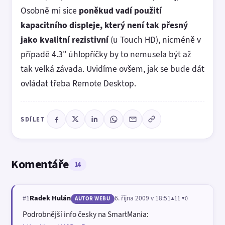
Osobně mi sice
poněkud vadí použití
kapacitního displeje, který není tak přesný
jako kvalitní rezistivní
(u Touch HD), nicméně v
případě 4.3" úhlopříčky by to nemusela být až
tak velká závada. Uvidíme ovšem, jak se bude dát
ovládat třeba Remote Desktop.
SDÍLET
Komentáře
14
Radek Hulán
6. října 2009 v 18:51
▲11 ▼0
#1
AUTOR WEBU
Podrobnější info česky na SmartMania: