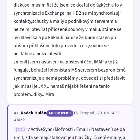
diskuse. musím říct že jsem se dostal do úzkých a to v
synchronizaci s Exchange. na HD2 se mi synchronizují
kontakty,schůzky a maily s podnikovým serverem a
nelze mi otevírat přiložené soubory v mailu. stáhne se
jen hlavička a po kliknutí napíše že bude stažen při
příštím přihlášení..toto provedu a nic,soubor se
nestáhne a nelze otevřít.
změnil jsem nastavení na poštovní účet IMAP a to již
funguje, bohužel Iphonista s MS serverem bezproblémů
synchronizuje a nemá problémy.. dovedeš si představit
jak mi asi je.. 🙂 .. nemáš nějaké řešení na tento
problém..díky.. Mira
Radek Hulán
15. listopadu 2010 v 14:39
#13
AUTOR WEBU
▲10 ▼0
v ActiveSync (Možnosti / Email / Nastavení) se dá
[12]
určit, zda se mají stahovat jen hlavičky, či celé emaily, a