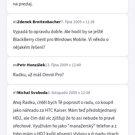
na predaj.
Zdenek Breitenbacher
7. října 2009 v 11:36
#5
Vypadá to opravdu dobře. Ale hodil by se ještě
BlackBerry client pro Windows Mobile. Ví někdo o
nějakém řešení?
Petr Honzálek
13. října 2009 v 12:40
#6
Radku, už máš Omnii Pro?
Michal Svoboda
3. listopadu 2009 v 12:38
#7
Ahoj Radku, chtěl bych Tě poprosit o radu, co koupit
jako náhradu za HTC Kaiser. Mám teď předobjednaný
HD2, ale čím dál víc zjišťuji že to asi nebude to pravé
ořechové. Využívám ho jako "manažerský" telefon a z
toho mám u HD2 kvůli absenci stylusu a d-padu strach