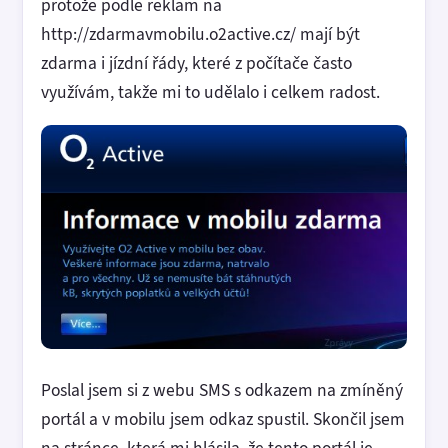
protože podle reklam na
http://zdarmavmobilu.o2active.cz/ mají být
zdarma i jízdní řády, které z počítače často
využívám, takže mi to udělalo i celkem radost.
Poslal jsem si z webu SMS s odkazem na zmíněný
portál a v mobilu jsem odkaz spustil. Skončil jsem
na stránce, která mi hlásila, že tento portál je