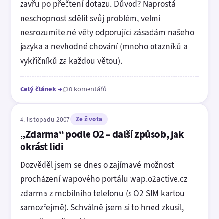
zavřu po přečtení dotazu. Důvod? Naprostá
neschopnost sdělit svůj problém, velmi
nesrozumitelné věty odporující zásadám našeho
jazyka a nevhodné chování (mnoho otazníků a
vykřičníků za každou větou).
Celý článek
→
0 komentářů
4. listopadu 2007
Ze života
„Zdarma“ podle O2 – další způsob, jak
okrást lidi
Dozvěděl jsem se dnes o zajímavé možnosti
procházení wapového portálu wap.o2active.cz
zdarma z mobilního telefonu (s O2 SIM kartou
samozřejmě). Schválně jsem si to hned zkusil,