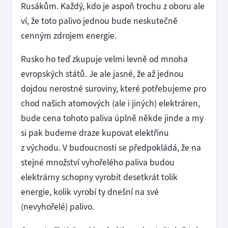
Rusákům. Každý, kdo je aspoň trochu z oboru ale
ví, že toto palivo jednou bude neskutečně
cenným zdrojem energie.
Rusko ho teď zkupuje velmi levně od mnoha
evropských států. Je ale jasné, že až jednou
dojdou nerostné suroviny, které potřebujeme pro
chod našich atomových (ale i jiných) elektráren,
bude cena tohoto paliva úplně někde jinde a my
si pak budeme draze kupovat elektřinu
z východu. V budoucnosti se předpokládá, že na
stejné množství vyhořelého paliva budou
elektrárny schopny vyrobit desetkrát tolik
energie, kolik vyrobí ty dnešní na své
(nevyhořelé) palivo.