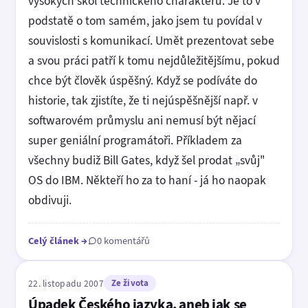
vysokých škol technického charakteru. Je to v
podstatě o tom samém, jako jsem tu povídal v
souvislosti s komunikací. Umět prezentovat sebe
a svou práci patří k tomu nejdůležitějšímu, pokud
chce být člověk úspěšný. Když se podíváte do
historie, tak zjistíte, že ti nejúspěšnější např. v
softwarovém průmyslu ani nemusí být nějací
super geniální programátoři. Příkladem za
všechny budiž Bill Gates, když šel prodat „svůj"
OS do IBM. Někteří ho za to haní - já ho naopak
obdivuji.
Celý článek
→
0 komentářů
22. listopadu 2007
Ze života
Úpadek Českého jazyka, aneb jak se