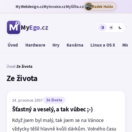
MyWebdesign.cz
MyInvoice.cz
MyÚčto.cz
Radek Hulán
My
Ego
.cz
Úvod
Hardware
Hry
Kavárna
Linux a OS X
Micr
Úvod
›
Ze života
Ze života
24. prosince 2007
Ze života
Šťastný a veselý, a tak vůbec ;-)
Když jsem byl malý, tak jsem se na Vánoce
vždycky těšil hlavně kvůli dárkům. Volného času