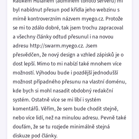
Radkem Hulánem (adminem tohoto serveru) mi
byl nabídnut přesun pod křídla jeho webzinu s
mírně kontroverzním názvem myego.cz. Protože
se mi to zdálo dobré, tak jsem trochu zapracoval
a všechny články odtud přesunul i na novou
adresu http://swarm.myego.cz. Jsem
přesvědčen, že nový design a vzhled zápisků je o
dost lepší. Mimo to mi nabízí také mnohem více
možností. Výhodou bude i pozdější jednodušší
možnost případného přesunu na vlastní doménu,
kde bych si mohl nasadit obdobný redakční
systém. Ostatně více se mi líbí i systém
komentářů. Věřím, že sem bude chodit stejně,
nebo více lidí, než na minulou adresu. Pevně také
doufám, že se tu rozjede minimálně stejná
diskuze pod články.