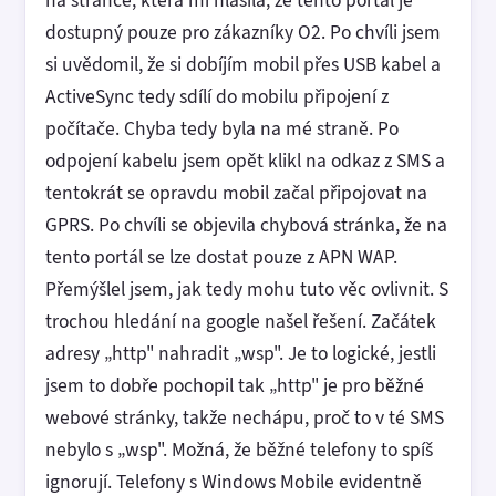
dostupný pouze pro zákazníky O2. Po chvíli jsem
si uvědomil, že si dobíjím mobil přes USB kabel a
ActiveSync tedy sdílí do mobilu připojení z
počítače. Chyba tedy byla na mé straně. Po
odpojení kabelu jsem opět klikl na odkaz z SMS a
tentokrát se opravdu mobil začal připojovat na
GPRS. Po chvíli se objevila chybová stránka, že na
tento portál se lze dostat pouze z APN WAP.
Přemýšlel jsem, jak tedy mohu tuto věc ovlivnit. S
trochou hledání na google našel řešení. Začátek
adresy „http" nahradit „wsp". Je to logické, jestli
jsem to dobře pochopil tak „http" je pro běžné
webové stránky, takže nechápu, proč to v té SMS
nebylo s „wsp". Možná, že běžné telefony to spíš
ignorují. Telefony s Windows Mobile evidentně