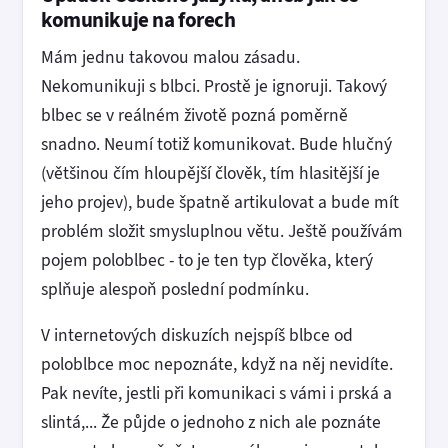
komunikuje na forech
Mám jednu takovou malou zásadu.
Nekomunikuji s blbci. Prostě je ignoruji. Takový
blbec se v reálném životě pozná poměrně
snadno. Neumí totiž komunikovat. Bude hlučný
(většinou čím hloupější člověk, tím hlasitější je
jeho projev), bude špatně artikulovat a bude mít
problém složit smysluplnou větu. Ještě používám
pojem poloblbec - to je ten typ člověka, který
splňuje alespoň poslední podmínku.
V internetových diskuzích nejspíš blbce od
poloblbce moc nepoznáte, když na něj nevidíte.
Pak nevíte, jestli při komunikaci s vámi i prská a
slintá,... Že půjde o jednoho z nich ale poznáte