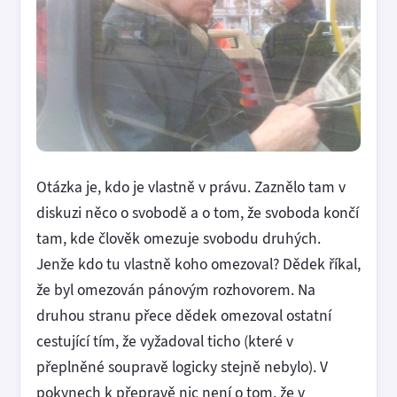
Otázka je, kdo je vlastně v právu. Zaznělo tam v
diskuzi něco o svobodě a o tom, že svoboda končí
tam, kde člověk omezuje svobodu druhých.
Jenže kdo tu vlastně koho omezoval? Dědek říkal,
že byl omezován pánovým rozhovorem. Na
druhou stranu přece dědek omezoval ostatní
cestující tím, že vyžadoval ticho (které v
přeplněné soupravě logicky stejně nebylo). V
pokynech k přepravě nic není o tom, že v