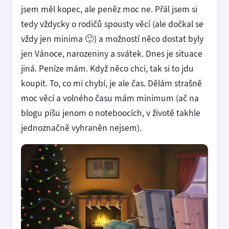
jsem měl kopec, ale peněz moc ne. Přál jsem si
tedy vždycky o rodičů spousty věcí (ale dočkal se
vždy jen minima 🙂) a možností něco dostat byly
jen Vánoce, narozeniny a svátek. Dnes je situace
jiná. Peníze mám. Když něco chci, tak si to jdu
koupit. To, co mi chybí, je ale čas. Dělám strašně
moc věcí a volného času mám minimum (ač na
blogu píšu jenom o noteboocích, v životě takhle
jednoznačně vyhraněn nejsem).