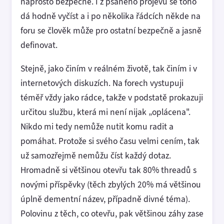
naprosto bezpečně. I z psaného projevu se toho
dá hodně vyčíst a i po několika řádcích někde na
foru se člověk může pro ostatní bezpečně a jasně
definovat.
Stejně, jako činím v reálném životě, tak činím i v
internetových diskuzích. Na forech vystupuji
téměř vždy jako rádce, takže v podstatě prokazuji
určitou službu, která mi není nijak „oplácena".
Nikdo mi tedy nemůže nutit komu radit a
pomáhat. Protože si svého času velmi cením, tak
už samozřejmě nemůžu číst každý dotaz.
Hromadně si většinou otevřu tak 80% threadů s
novými příspěvky (těch zbylých 20% má většinou
úplně dementní název, případně divné téma).
Polovinu z těch, co otevřu, pak většinou záhy zase