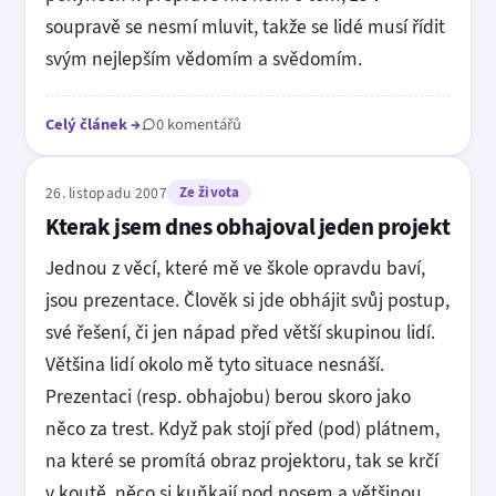
soupravě se nesmí mluvit, takže se lidé musí řídit
svým nejlepším vědomím a svědomím.
Celý článek
→
0 komentářů
26. listopadu 2007
Ze života
Kterak jsem dnes obhajoval jeden projekt
Jednou z věcí, které mě ve škole opravdu baví,
jsou prezentace. Člověk si jde obhájit svůj postup,
své řešení, či jen nápad před větší skupinou lidí.
Většina lidí okolo mě tyto situace nesnáší.
Prezentaci (resp. obhajobu) berou skoro jako
něco za trest. Když pak stojí před (pod) plátnem,
na které se promítá obraz projektoru, tak se krčí
v koutě, něco si kuňkají pod nosem a většinou