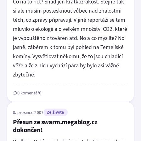
Co na to říct? Snad jen krátkozrakost. Stejně tak
si ale musím postesknout vůbec nad znalostmi
těch, co zprávy připravují. V jiné reportáži se tam
mluvilo o ekologii a o velkém množství CO2, které
je vypouštěno z továren atd. No a co myslíte? No
jasně, záběrem k tomu byl pohled na Temelíské
komíny. Vysvětlovat někomu, že to jsou chladící
věže a že z nich vychází pára by bylo asi vážně
zbytečné.
0 komentářů
8. prosince 2007
Ze života
Přesun ze swarm.megablog.cz
dokončen!