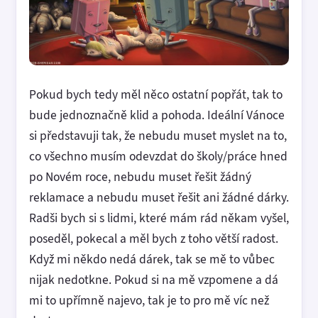
Pokud bych tedy měl něco ostatní popřát, tak to
bude jednoznačně klid a pohoda. Ideální Vánoce
si představuji tak, že nebudu muset myslet na to,
co všechno musím odevzdat do školy/práce hned
po Novém roce, nebudu muset řešit žádný
reklamace a nebudu muset řešit ani žádné dárky.
Radši bych si s lidmi, které mám rád někam vyšel,
poseděl, pokecal a měl bych z toho větší radost.
Když mi někdo nedá dárek, tak se mě to vůbec
nijak nedotkne. Pokud si na mě vzpomene a dá
mi to upřímně najevo, tak je to pro mě víc než