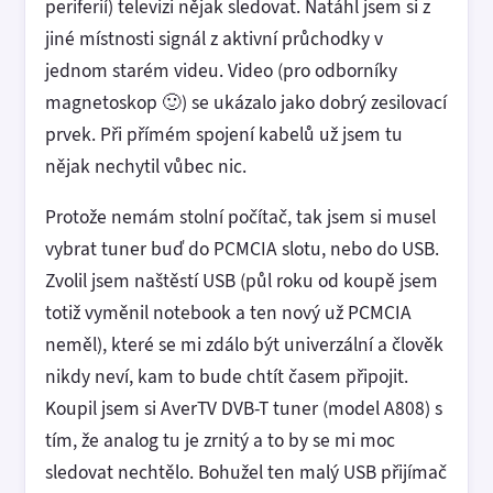
periferií) televizi nějak sledovat. Natáhl jsem si z
jiné místnosti signál z aktivní průchodky v
jednom starém videu. Video (pro odborníky
magnetoskop 🙂) se ukázalo jako dobrý zesilovací
prvek. Při přímém spojení kabelů už jsem tu
nějak nechytil vůbec nic.
Protože nemám stolní počítač, tak jsem si musel
vybrat tuner buď do PCMCIA slotu, nebo do USB.
Zvolil jsem naštěstí USB (půl roku od koupě jsem
totiž vyměnil notebook a ten nový už PCMCIA
neměl), které se mi zdálo být univerzální a člověk
nikdy neví, kam to bude chtít časem připojit.
Koupil jsem si AverTV DVB-T tuner (model A808) s
tím, že analog tu je zrnitý a to by se mi moc
sledovat nechtělo. Bohužel ten malý USB přijímač