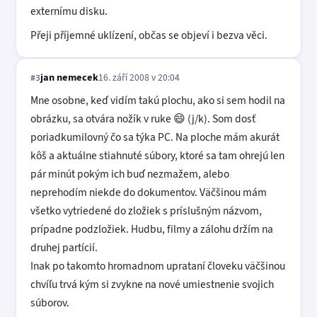
externímu disku.
Přeji příjemné uklízení, občas se objeví i bezva věci.
jan nemecek
16. září 2008 v 20:04
#3
Mne osobne, keď vidím takú plochu, ako si sem hodil na
obrázku, sa otvára nožík v ruke 😄 (j/k). Som dosť
poriadkumilovný čo sa týka PC. Na ploche mám akurát
kôš a aktuálne stiahnuté súbory, ktoré sa tam ohrejú len
pár minút pokým ich buď nezmažem, alebo
neprehodím niekde do dokumentov. Väčšinou mám
všetko vytriedené do zložiek s príslušným názvom,
prípadne podzložiek. Hudbu, filmy a zálohu držím na
druhej partícií.
Inak po takomto hromadnom uprataní človeku väčšinou
chvíľu trvá kým si zvykne na nové umiestnenie svojich
súborov.