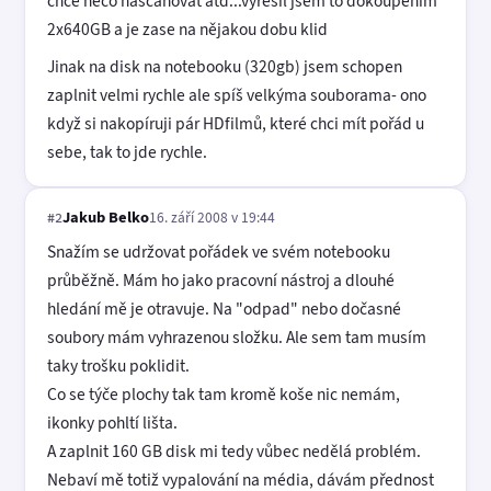
chce něco nascanovat atd...vyřešil jsem to dokoupením
2x640GB a je zase na nějakou dobu klid
Jinak na disk na notebooku (320gb) jsem schopen
zaplnit velmi rychle ale spíš velkýma souborama- ono
když si nakopíruji pár HDfilmů, které chci mít pořád u
sebe, tak to jde rychle.
Jakub Belko
16. září 2008 v 19:44
#2
Snažím se udržovat pořádek ve svém notebooku
průběžně. Mám ho jako pracovní nástroj a dlouhé
hledání mě je otravuje. Na "odpad" nebo dočasné
soubory mám vyhrazenou složku. Ale sem tam musím
taky trošku poklidit.
Co se týče plochy tak tam kromě koše nic nemám,
ikonky pohltí lišta.
A zaplnit 160 GB disk mi tedy vůbec nedělá problém.
Nebaví mě totiž vypalování na média, dávám přednost