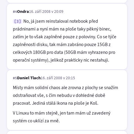
Ondra
16. září 2008 v 20:09
#4
No, já jsem reinstaloval notebook před
[3]
prádninami a nyní mám na ploše taky pěkný binec,
zatím je to však zaplněné pouze z poloviny. Co se týče
zaplněnosti disku, tak mám zabráno pouze 15GB z
celkových 180GB pro data (50GB mám vyhrazeno pro
operační systémy), jelikož prakticky nic nestahuji.
Daniel Tlach
16. září 2008 v 20:15
#5
Místy mám solidní chaos ale zrovna z plochy se snažím
odstraňovat vše, s čím nebudu v dohledné době
pracovat. Jediná stálá ikona na ploše je Koš.
V Linuxu to mám stejně, jen tam mám už zavedený
systém co uklízí za mně.