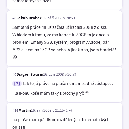
samostatných složek.
Jakub Brabec
16. září 2008 v 20:50
#8
Samotná práce mi už začala užírat asi 30GB z disku.
Vzhledem k tomu, že má kapacitu 80GB to je docela
problém. Emaily 5GB, systém, programy Adobe, pár
MP3 a jsem na 15GB volného. A jinak ano, jsem bordelář
😄
Diagon Swarm
16. září 2008 v 20:59
#9
Tak to já právě na ploše nemám žádné zástupce.
[7]
...a ikonu koše mám taky z plochy pryč 🙂
Martin
16. září 2008 v 21:15
▲1 ▼0
#10
na ploše mám pár ikon, rozdělených do tématických
oblastí