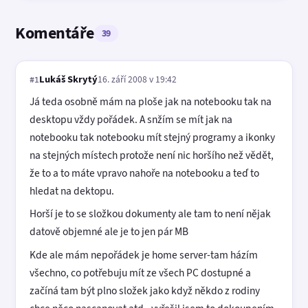
Komentáře
39
Lukáš Skrytý
16. září 2008 v 19:42
#1
Já teda osobně mám na ploše jak na notebooku tak na
desktopu vždy pořádek. A snžím se mít jak na
notebooku tak notebooku mít stejný programy a ikonky
na stejných místech protože není nic horšího než vědět,
že to a to máte vpravo nahoře na notebooku a teď to
hledat na dektopu.
Horší je to se složkou dokumenty ale tam to není nějak
datově objemné ale je to jen pár MB
Kde ale mám nepořádek je home server-tam házím
všechno, co potřebuju mít ze všech PC dostupné a
začíná tam být plno složek jako když někdo z rodiny