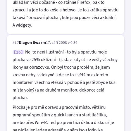
ukládám věci dočasné - co stáhne Firefox, pak to
zpracuji a jde to do koše a hotovo. Je to zkrátka opravdu
taková "pracovní plocha", kde jsou pouze věci aktuální.
A widgety.
Diagon Swarm
17. září 2008 v 0:36
#17
Ne, to není ilustrační - to byla opravdu moje
[16]
plocha ve 25% uklízení - tj. stav, kdy už se vešly všechny
ikony na obrazovku. On byl trochu problém, že jsem
zrovna nebyl v dokyně, kde se to s větším externím
monitorem všechno vtěsná v pohodě a ještě zbyde kus
místa volný (a na druhém monitoru dokonce celá
plocha).
Plocha je pro mě opravdu pracovní místo, většinu
programů spouštím z quick launch u start tlačítka,
anebo přes Win+R. Teď po první fázi úklidu disku už je
na ploše jen jeden adresář a v něm jsou fotky ke