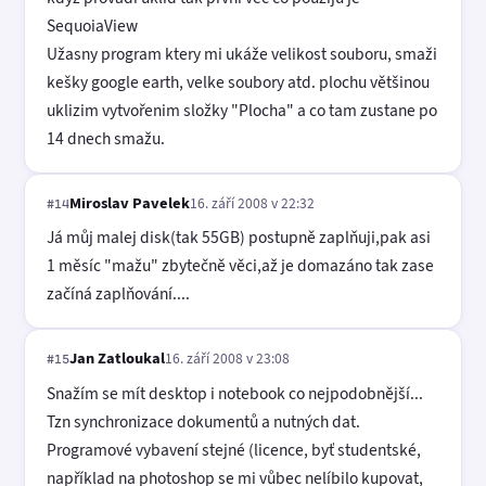
SequoiaView
Užasny program ktery mi ukáže velikost souboru, smaži
kešky google earth, velke soubory atd. plochu většinou
uklizim vytvořenim složky "Plocha" a co tam zustane po
14 dnech smažu.
Miroslav Pavelek
16. září 2008 v 22:32
#14
Já můj malej disk(tak 55GB) postupně zaplňuji,pak asi
1 měsíc "mažu" zbytečně věci,až je domazáno tak zase
začíná zaplňování....
Jan Zatloukal
16. září 2008 v 23:08
#15
Snažím se mít desktop i notebook co nejpodobnější...
Tzn synchronizace dokumentů a nutných dat.
Programové vybavení stejné (licence, byť studentské,
například na photoshop se mi vůbec nelíbilo kupovat,