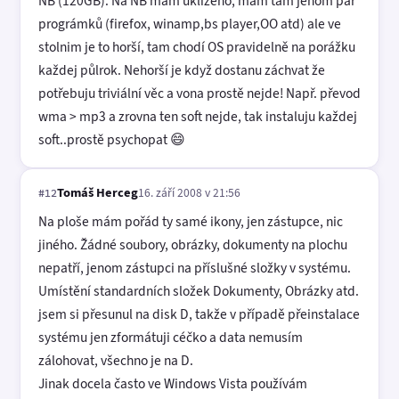
NB (120GB). Na NB mam uklizeno, mam tam jenom pár
prográmků (firefox, winamp,bs player,OO atd) ale ve
stolnim je to horší, tam chodí OS pravidelně na porážku
každej půlrok. Nehorší je když dostanu záchvat že
potřebuju triviální věc a vona prostě nejde! Např. převod
wma > mp3 a zrovna ten soft nejde, tak instaluju každej
soft..prostě psychopat 😄
Tomáš Herceg
16. září 2008 v 21:56
#12
Na ploše mám pořád ty samé ikony, jen zástupce, nic
jiného. Žádné soubory, obrázky, dokumenty na plochu
nepatří, jenom zástupci na příslušné složky v systému.
Umístění standardních složek Dokumenty, Obrázky atd.
jsem si přesunul na disk D, takže v případě přeinstalace
systému jen zformátuji céčko a data nemusím
zálohovat, všechno je na D.
Jinak docela často ve Windows Vista používám