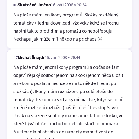
Skutečné Jméno
16. září 2008 v 20:24
#6
Na ploše mám jen ikony programů. Složky rozdělený
tématicky + jednu download, vždycky když se trochu
naplní tak to protřídím a promažu co nepotřebuju.
Nechápu jak může mít někdo na pc chaos 🙂
Michal Šnajdr
16. září 2008 v 20:44
#7
Na ploše mám jenom ikony programů a občas se tam
objeví nějaký soubor jenom na skok (jenom něco uložit
a někomu poslat a nechce se mi to někde hledat po
složkách). Ikony mám rozházené po celé ploše do
tematickych skupin a vždycky mě naštve, když se to při
změně rozlišení rozháže (naštěstí řeší DesktopSave).
Jinak na stažené soubory mám samostatnou složku, ve
které bývá občas trochu bordel, ale stačí to promazat.
Multimediální obsah a dokumenty mám třízení do