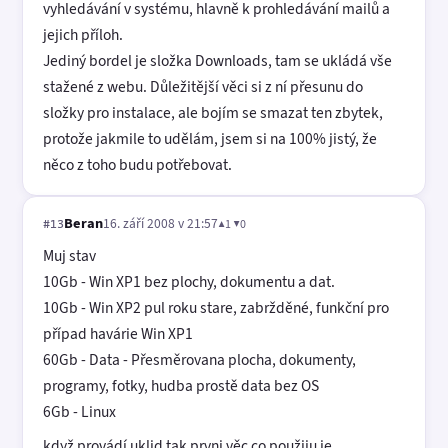
vyhledávání v systému, hlavně k prohledávání mailů a
jejich příloh.
Jediný bordel je složka Downloads, tam se ukládá vše
stažené z webu. Důležitější věci si z ní přesunu do
složky pro instalace, ale bojím se smazat ten zbytek,
protože jakmile to udělám, jsem si na 100% jistý, že
něco z toho budu potřebovat.
Beran
16. září 2008 v 21:57
▲1 ▼0
#13
Muj stav
10Gb - Win XP1 bez plochy, dokumentu a dat.
10Gb - Win XP2 pul roku stare, zabržděné, funkční pro
případ havárie Win XP1
60Gb - Data - Přesměrovana plocha, dokumenty,
programy, fotky, hudba prostě data bez OS
6Gb - Linux
když provádí uklid tak prvni věc co použiju je