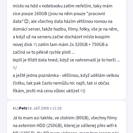
místo na hdd v notebooku zatím neřeším, taky mám
sice pouze 160GB (jsou na něm pouze "pracovní
data"😉, ale všechny data házím většinou rovnou na
domácí server, takže hudbu, filmy, fotky, vše je na něm,
a když už na serveru začne docházet místo koupím
novej disk =) zatím tam mám 2x 320GB + 750GB a
začíná se to pěkně rychle plnit ...
lepší je třídit data hned, když se nahromadí je to horší ...
=/
a ještě jedna poznámka - většinou, když udělám velkou
čistku, tak pak často nemůžu nic najít, tak si občas
říkám, jestli má cenu vůbec uklízet =))
Petr
16. září 2008 v 21:26
#11
Já to mam asi takhle, ve stolnim (80GB), všechny filmy
na externim HDD (250GB), kterej je sdílenej přes wifi k