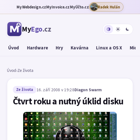
MyWebdesign.cz
MyInvoice.cz
MyÚčto.cz
Radek Hulán
My
Ego
.cz
Úvod
Hardware
Hry
Kavárna
Linux a OS X
Micr
Úvod
›
Ze života
Ze života
16. září 2008 v 19:28
Diagon Swarm
Čtvrt roku a nutný úklid disku