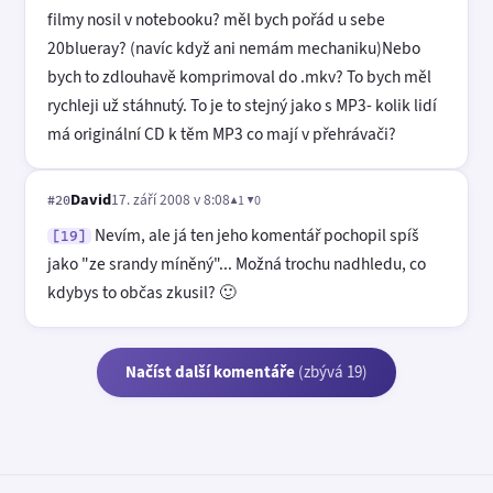
filmy nosil v notebooku? měl bych pořád u sebe
20blueray? (navíc když ani nemám mechaniku)Nebo
bych to zdlouhavě komprimoval do .mkv? To bych měl
rychleji už stáhnutý. To je to stejný jako s MP3- kolik lidí
má originální CD k těm MP3 co mají v přehrávači?
David
17. září 2008 v 8:08
▲1 ▼0
#20
Nevím, ale já ten jeho komentář pochopil spíš
[19]
jako "ze srandy míněný"... Možná trochu nadhledu, co
kdybys to občas zkusil? 🙂
Načíst další komentáře
(zbývá 19)