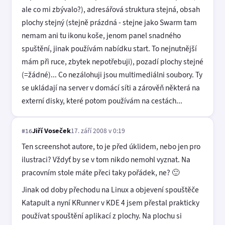
ale co mi zbývalo?), adresářová struktura stejná, obsah
plochy stejný (stejně prázdná - stejne jako Swarm tam
nemam ani tu ikonu koše, jenom panel snadného
spuštění, jinak používám nabídku start. To nejnutnější
mám při ruce, zbytek nepotřebuji), pozadí plochy stejné
(=žádné)... Co nezálohuji jsou multimediálni soubory. Ty
se ukládají na server v domácí síti a zárověň některá na
externí disky, které potom používám na cestách...
Jiří Voseček
17. září 2008 v 0:19
#16
Ten screenshot autore, to je před úklidem, nebo jen pro
ilustraci? Vždyť by se v tom nikdo nemohl vyznat. Na
pracovním stole máte přeci taky pořádek, ne? 🙂
Jinak od doby přechodu na Linux a objevení spouštěče
Katapult a nyní KRunner v KDE 4 jsem přestal prakticky
používat spouštění aplikací z plochy. Na plochu si