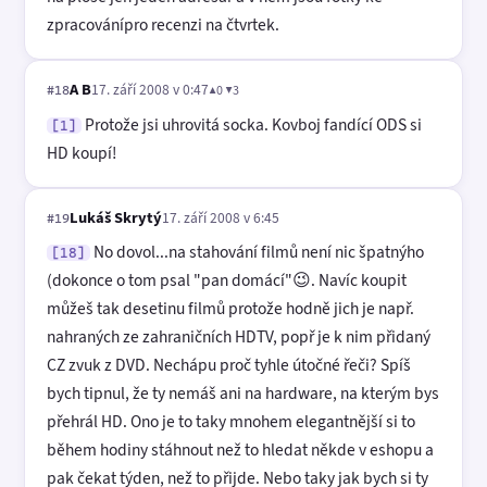
zpracovánípro recenzi na čtvrtek.
A B
17. září 2008 v 0:47
▲0 ▼3
#18
Protože jsi uhrovitá socka. Kovboj fandící ODS si
[1]
HD koupí!
Lukáš Skrytý
17. září 2008 v 6:45
#19
No dovol...na stahování filmů není nic špatnýho
[18]
(dokonce o tom psal "pan domácí"😉. Navíc koupit
můžeš tak desetinu filmů protože hodně jich je např.
nahraných ze zahraničních HDTV, popř je k nim přidaný
CZ zvuk z DVD. Nechápu proč tyhle útočné řeči? Spíš
bych tipnul, že ty nemáš ani na hardware, na kterým bys
přehrál HD. Ono je to taky mnohem elegantnější si to
během hodiny stáhnout než to hledat někde v eshopu a
pak čekat týden, než to přijde. Nebo taky jak bych si ty