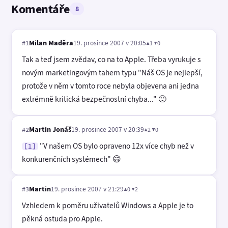
Komentáře
8
Milan Maděra
19. prosince 2007 v 20:05
▲1 ▼0
#1
Tak a teď jsem zvědav, co na to Apple. Třeba vyrukuje s
novým marketingovým tahem typu "Náš OS je nejlepší,
protože v něm v tomto roce nebyla objevena ani jedna
extrémně kritická bezpečnostní chyba..." 🙂
Martin Jonáš
19. prosince 2007 v 20:39
▲2 ▼0
#2
"V našem OS bylo opraveno 12x více chyb než v
[1]
konkurenčních systémech" 😄
Martin
19. prosince 2007 v 21:29
▲0 ▼2
#3
Vzhledem k poměru uživatelů Windows a Apple je to
pěkná ostuda pro Apple.