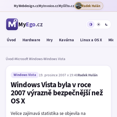
MyWebdesign.cz
MyInvoice.cz
MyÚčto.cz
Radek Hulán
My
Ego
.cz
Úvod
Hardware
Hry
Kavárna
Linux a OS X
Micr
Úvod
›
Microsoft Windows
›
Windows Vista
Windows Vista
19. prosince 2007 v 19:48
Radek Hulán
Windows Vista byla v roce
2007 výrazně bezpečnější než
OS X
Velice zajímavá statistika se objevila na