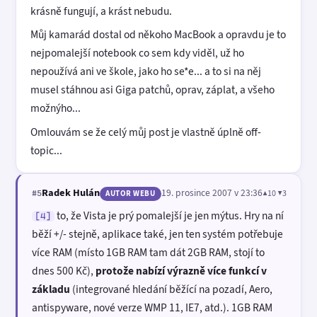
krásně fungují, a krást nebudu.
Můj kamarád dostal od někoho MacBook a opravdu je to
nejpomalejší notebook co sem kdy viděl, už ho
nepoužívá ani ve škole, jako ho se*e... a to si na něj
musel stáhnou asi Giga patchů, oprav, záplat, a všeho
možnýho...
Omlouvám se že celý můj post je vlastně úplně off-
topic...
Radek Hulán
19. prosince 2007 v 23:36
▲10 ▼3
#5
AUTOR WEBU
to, že Vista je prý pomalejší je jen mýtus. Hry na ní
[4]
běží +/- stejně, aplikace také, jen ten systém potřebuje
více RAM (místo 1GB RAM tam dát 2GB RAM, stojí to
dnes 500 Kč),
protože nabízí výrazně více funkcí v
základu
(integrované hledání běžící na pozadí, Aero,
antispyware, nové verze WMP 11, IE7, atd.). 1GB RAM