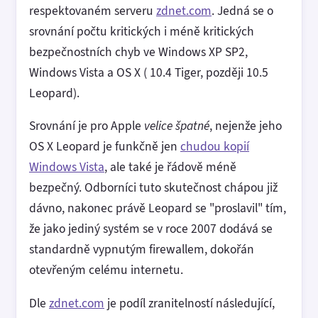
respektovaném serveru
zdnet.com
. Jedná se o
srovnání počtu kritických i méně kritických
bezpečnostních chyb ve Windows XP SP2,
Windows Vista a OS X ( 10.4 Tiger, později 10.5
Leopard).
Srovnání je pro Apple
velice špatné
, nejenže jeho
OS X Leopard je funkčně jen
chudou kopií
Windows Vista
, ale také je řádově méně
bezpečný. Odborníci tuto skutečnost chápou již
dávno, nakonec právě Leopard se "proslavil" tím,
že jako jediný systém se v roce 2007 dodává se
standardně vypnutým firewallem, dokořán
otevřeným celému internetu.
Dle
zdnet.com
je podíl zranitelností následující,