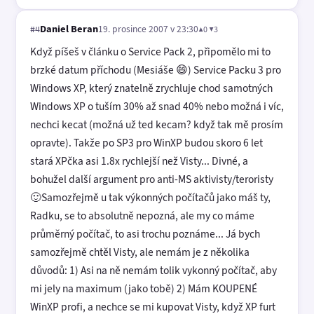
Daniel Beran
19. prosince 2007 v 23:30
▲0 ▼3
#4
Když píšeš v článku o Service Pack 2, připomělo mi to
brzké datum příchodu (Mesiáše 😄) Service Packu 3 pro
Windows XP, který znatelně zrychluje chod samotných
Windows XP o tuším 30% až snad 40% nebo možná i víc,
nechci kecat (možná už ted kecam? když tak mě prosím
opravte). Takže po SP3 pro WinXP budou skoro 6 let
stará XPčka asi 1.8x rychlejší než Visty... Divné, a
bohužel další argument pro anti-MS aktivisty/teroristy
🙂Samozřejmě u tak výkonných počítačů jako máš ty,
Radku, se to absolutně nepozná, ale my co máme
průměrný počítač, to asi trochu poznáme... Já bych
samozřejmě chtěl Visty, ale nemám je z několika
důvodů: 1) Asi na ně nemám tolik vykonný počítač, aby
mi jely na maximum (jako tobě) 2) Mám KOUPENÉ
WinXP profi, a nechce se mi kupovat Visty, když XP furt