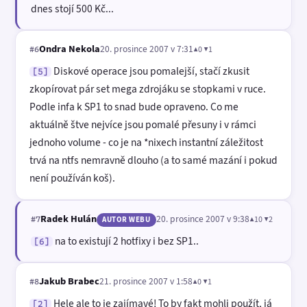
dnes stojí 500 Kč...
Ondra Nekola
20. prosince 2007 v 7:31
▲0 ▼1
#6
Diskové operace jsou pomalejší, stačí zkusit
[5]
zkopírovat pár set mega zdrojáku se stopkami v ruce.
Podle infa k SP1 to snad bude opraveno. Co me
aktuálně štve nejvíce jsou pomalé přesuny i v rámci
jednoho volume - co je na *nixech instantní záležitost
trvá na ntfs nemravně dlouho (a to samé mazání i pokud
není používán koš).
Radek Hulán
20. prosince 2007 v 9:38
▲10 ▼2
#7
AUTOR WEBU
na to existují 2 hotfixy i bez SP1..
[6]
Jakub Brabec
21. prosince 2007 v 1:58
▲0 ▼1
#8
Hele ale to je zajímavé! To by fakt mohli použít, já
[2]