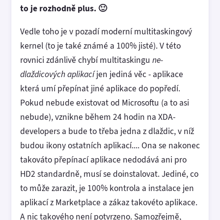
to je rozhodně plus. 🙂
Vedle toho je v pozadí moderní multitaskingový
kernel (to je také známé a 100% jisté). V této
rovnici zdánlivě chybí multitaskingu
ne-
dlaždicových aplikací
jen jediná věc - aplikace
která umí přepínat jiné aplikace do popředí.
Pokud nebude existovat od Microsoftu (a to asi
nebude), vznikne během 24 hodin na XDA-
developers a bude to třeba jedna z dlaždic, v níž
budou ikony ostatních aplikací.... Ona se nakonec
takováto přepínací aplikace nedodává ani pro
HD2 standardně, musí se doinstalovat. Jediné, co
to může zarazit, je 100% kontrola a instalace jen
aplikací z Marketplace a zákaz takovéto aplikace.
A nic takového není potvrzeno. Samozřejmě,