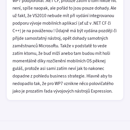
WP7 podporovat .NET CF, protože zatím o tom nikde nic
není, spíše naopak, ale pořád to jsou pouze dohady. Ale
už fakt, že VS2010 nebude mít při vydání integrovanou
podporu vývoje mobilních aplikací (ať už v .NET CF či
C++) je na pováženou ! Údajně má být vydána později či
přijde samostatný nástroj, opět dohady samotných
zaměstnanců Microsoftu. Takže v podstatě to vede
zatím ktomu, že buď mlží anebo tam budou mít hoši
momentálně díky rozčlenění mobilních OS pěknej
guláš, protože asi sami zatím neví jak to nakonec
dopadne z pohledu business strategie. Hlavně aby to
nedopadlo tak, že pro WP7 vznikne něco polovičatého
jako je prozatím řada vývojových nástrojů Expression.