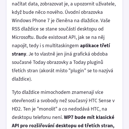
načítat data, zobrazovat je, a upozornit uživatele,
když bude něco nového. Úvodní obrazovka
Windows Phone 7 je členěna na dlaždice. Vaše
RSS dlaždice se stane součástí desktopu od
Microsoftu. Bude existovat API, jak se na něj
napojit, tedy i s multitaskingem
aplikace třetí
strany
. Je to vlastně jen jiná grafická obdoba
současné Today obrazovky a Today pluginů
třetích stran (akorát místo "plugin" se to nazývá
dlaždice).
Tyto dlaždice mimochodem znamenají více
otevřenosti a svobody než současný HTC Sense v
HD2. Ten je "monolit" a co nedodává HTC, na
desktopu telefonu není.
WP7 bude mít klasické
API pro rozšiřování desktopu od třetích stran,