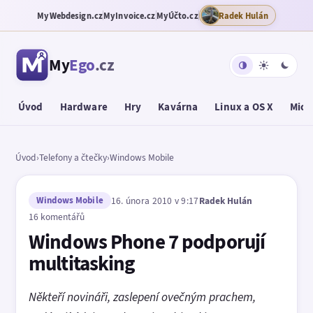
MyWebdesign.cz
MyInvoice.cz
MyÚčto.cz
Radek Hulán
My
Ego
.cz
Úvod
Hardware
Hry
Kavárna
Linux a OS X
Micr
Úvod
›
Telefony a čtečky
›
Windows Mobile
Windows Mobile
16. února 2010 v 9:17
Radek Hulán
16 komentářů
Windows Phone 7 podporují
multitasking
Někteří novináři, zaslepení ovečným prachem,