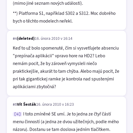
(mimo jiné seznam nových událostí).
**) Platforma S1, například S302 a S312. Moc dobrého
bych o těchto modelech neřekl.
(deleted)
16. února 2010 v 16:14
#4
Keď to už bolo spomenuté, čím si vysvetľujete absenciu
"prepínača aplikácii" vpravo hore na HD2? Lebo
nemám pocit, že by zároveň vymysleli niečo
praktickejšie, akurát to tam chýba. Alebo majú pocit, že
pri tak gigantickej ramke je kontrola nad spustenými
aplikáciami zbytočná?
Vít Šesták
16. února 2010 v 16:23
#5
I toto zmíněné SE umí. Je to jedna ze čtyř částí
[4]
menu činností (a jedna ze dvou užitečných, podle mého
názoru). Dostanu se tam doslova jedním tlačítkem.