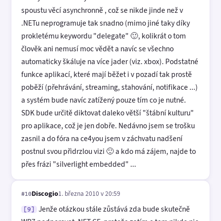
spoustu věcí asynchronně , což se nikde jinde než v
.NETu neprogramuje tak snadno (mimo jiné taky díky
prokletému keywordu "delegate" 🙂, kolikrát o tom
člověk ani nemusí moc vědět a navíc se všechno
automaticky škáluje na více jader (viz. xbox). Podstatné
funkce aplikací, které mají běžet i v pozadí tak prostě
poběží (přehrávání, streaming, stahování, notifikace ...)
a systém bude navíc zatížený pouze tím co je nutné.
SDK bude určitě diktovat daleko větší "štábní kulturu"
pro aplikace, což je jen dobře. Nedávno jsem se trošku
zasnil a do fóra na ce4you jsem v záchvatu nadšení
postnul svou přidrzlou vizi 🙂 a kdo má zájem, najde to
přes frázi "silverlight embedded" ...
Discogio
1. března 2010 v 20:59
#10
Jenže otázkou stále zůstává zda bude skutečně
[9]