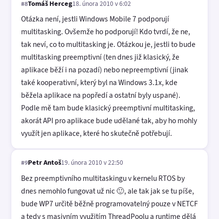
Tomáš Herceg
18. února 2010 v 6:02
#8
Otázka není, jestli Windows Mobile 7 podporují
multitasking. Ovšemže ho podporují! Kdo tvrdí, že ne,
tak neví, co to multitasking je. Otázkou je, jestli to bude
multitasking preemptivní (ten dnes již klasický, že
aplikace běží i na pozadí) nebo nepreemptivní (jinak
také kooperativní, který byl na Windows 3.1x, kde
běžela aplikace na popředí a ostatní byly uspané).
Podle mě tam bude klasický preemptivní multitasking,
akorát API pro aplikace bude udělané tak, aby ho mohly
využít jen aplikace, které ho skutečně potřebují.
Petr Antoš
19. února 2010 v 22:50
#9
Bez preemptivního multitaskingu v kernelu RTOS by
dnes nemohlo fungovat už nic 🙂, ale tak jak se tu píše,
bude WP7 určitě běžně programovatelný pouze v NETCF
a tedy s masivním využitím ThreadPoolu a runtime dělá