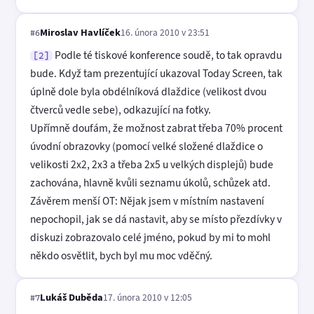
Miroslav Havlíček
16. února 2010 v 23:51
#6
Podle té tiskové konference soudě, to tak opravdu
[2]
bude. Když tam prezentující ukazoval Today Screen, tak
úplně dole byla obdélníková dlaždice (velikost dvou
čtverců vedle sebe), odkazující na fotky.
Upřímně doufám, že možnost zabrat třeba 70% procent
úvodní obrazovky (pomocí velké složené dlaždice o
velikosti 2x2, 2x3 a třeba 2x5 u velkých displejů) bude
zachována, hlavně kvůli seznamu úkolů, schůzek atd.
Závěrem menší OT: Nějak jsem v místním nastavení
nepochopil, jak se dá nastavit, aby se místo přezdívky v
diskuzi zobrazovalo celé jméno, pokud by mi to mohl
někdo osvětlit, bych byl mu moc vděčný.
Lukáš Duběda
17. února 2010 v 12:05
#7