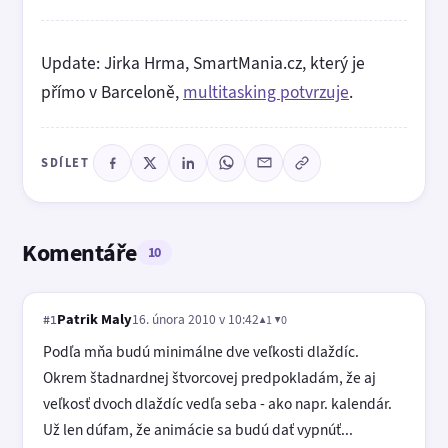
Update: Jirka Hrma, SmartMania.cz, který je
přímo v Barceloně,
multitasking potvrzuje
.
SDÍLET
Komentáře
10
Patrik Maly
16. února 2010 v 10:42
▲1 ▼0
#1
Podľa mňa budú minimálne dve veľkosti dlaždíc.
Okrem štadnardnej štvorcovej predpokladám, že aj
veľkosť dvoch dlaždíc vedľa seba - ako napr. kalendár.
Už len dúfam, že animácie sa budú dať vypnúť...