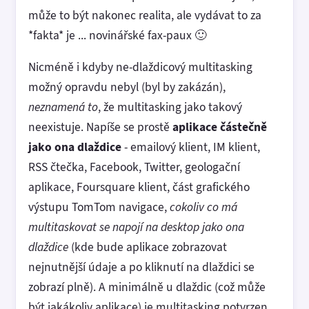
může to být nakonec realita, ale vydávat to za
*fakta* je ... novinářské fax-paux 🙂
Nicméně i kdyby ne-dlaždicový multitasking
možný opravdu nebyl (byl by zakázán),
neznamená to
, že multitasking jako takový
neexistuje. Napíše se prostě
aplikace částečně
jako ona dlaždice
- emailový klient, IM klient,
RSS čtečka, Facebook, Twitter, geologační
aplikace, Foursquare klient, část grafického
výstupu TomTom navigace,
cokoliv co má
multitaskovat se napojí na desktop jako ona
dlaždice
(kde bude aplikace zobrazovat
nejnutnější údaje a po kliknutí na dlaždici se
zobrazí plně). A minimálně u dlaždic (což může
být jakákoliv aplikace) je multitasking potvrzen.