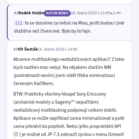
Radek Hulán
16. února 2010 v 11:05
▲11 ▼0
#2
AUTOR WEBU
to se dozvíme za měsíc na Mixu, jestli budou i jiné
[1]
dlaždice než čtvercové. Bylo by to fajn.
Vít Šesták
16. února 2010 v 14:56
#3
Absence multitaskingu nedlaždicových aplikací? Z toho
bych nadšen moc nebyl. Na nějakém starším WM
(podrobnosti nevím) jsem viděl třeba minimalizaci
červeným tlačítkem.
BTW: Prakticky všechny hloupé Sony Ericssony
(archaické modely a Sagemy** nepočítám)
nedlaždicový multitasking podporují celkem dobře.
Aplikace se může například sama minimalizovat a poté
sama přenést do popředí. Nebo (přes proprietální API
🙁 ) je možné od JP-7.5 zobrazit zprávu v menu činností