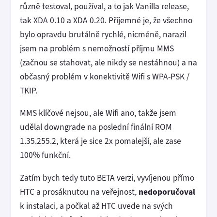
různě testoval, používal, a to jak Vanilla release,
tak XDA 0.10 a XDA 0.20. Příjemné je, že všechno
bylo opravdu brutálně rychlé, nicméně, narazil
jsem na problém s nemožností příjmu MMS
(začnou se stahovat, ale nikdy se nestáhnou) a na
občasný problém v konektivitě Wifi s WPA-PSK /
TKIP.
MMS klíčové nejsou, ale Wifi ano, takže jsem
udělal downgrade na poslední finální ROM
1.35.255.2, která je sice 2x pomalejší, ale zase
100% funkční.
Zatím bych tedy tuto BETA verzi, vyvíjenou přímo
HTC a prosáknutou na veřejnost,
nedoporučoval
k instalaci, a počkal až HTC uvede na svých