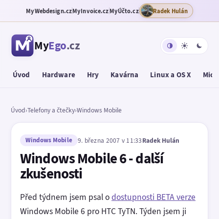
MyWebdesign.cz
MyInvoice.cz
MyÚčto.cz
Radek Hulán
My
Ego
.cz
Úvod
Hardware
Hry
Kavárna
Linux a OS X
Micr
Úvod
›
Telefony a čtečky
›
Windows Mobile
Windows Mobile
9. března 2007 v 11:33
Radek Hulán
Windows Mobile 6 - další
zkušenosti
Před týdnem jsem psal o
dostupnosti BETA verze
Windows Mobile 6 pro HTC TyTN. Týden jsem ji