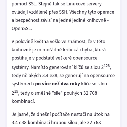
pomocí SSL. Stejně tak se Linuxové servery
ovládají vzdáleně přes SSH. Všechny tyto operace
a bezpečnost závisí na jedné jediné knihovně -
OpenSSL.
V polovině května vešlo ve známost, že v této
knihovně je mimořádně kritická chyba, která
postihuje v podstatě veškeré opensource
128
systémy. Namísto generování klíčů se silou 2
,
tedy nějakých 3.4 e38, se generují na opensource
systémech
po více než dva roky
klíče se silou
15
2
, tedy o směšné "síle" pouhých 32 768
kombinací.
Je jasné, že dnešní počítače nestačí na útok na
3.4 e38 kombinací hrubou silou, ale 32 768