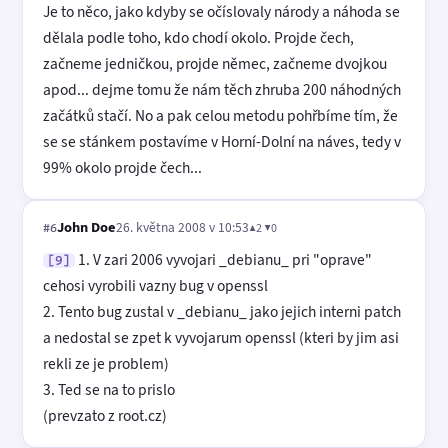
Je to něco, jako kdyby se očíslovaly národy a náhoda se
dělala podle toho, kdo chodí okolo. Projde čech,
začneme jedničkou, projde němec, začneme dvojkou
apod... dejme tomu že nám těch zhruba 200 náhodných
začátků stačí. No a pak celou metodu pohřbíme tím, že
se se stánkem postavíme v Horní-Dolní na náves, tedy v
99% okolo projde čech...
John Doe
26. května 2008 v 10:53
▲2 ▼0
#6
1. V zari 2006 vyvojari _debianu_ pri "oprave"
[9]
cehosi vyrobili vazny bug v openssl
2. Tento bug zustal v _debianu_ jako jejich interni patch
a nedostal se zpet k vyvojarum openssl (kteri by jim asi
rekli ze je problem)
3. Ted se na to prislo
(prevzato z root.cz)