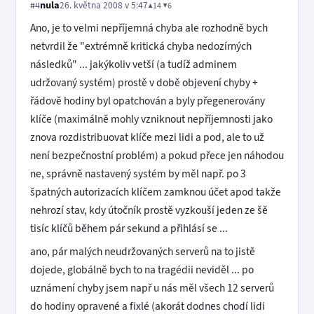
nula
26. května 2008 v 5:47
▲14 ▼6
#4
Ano, je to velmi nepříjemná chyba ale rozhodně bych
netvrdil že "extrémně kritická chyba nedozírných
následků" ... jakýkoliv vetší (a tudíž adminem
udržovaný systém) prostě v době objevení chyby +
řádově hodiny byl opatchován a byly přegenerovány
klíče (maximálně mohly vzniknout nepříjemnosti jako
znova rozdistribuovat klíče mezi lidi a pod, ale to už
není bezpečnostní problém) a pokud přece jen náhodou
ne, správně nastavený systém by měl např. po 3
špatných autorizacích klíčem zamknou účet apod takže
nehrozí stav, kdy útočník prostě vyzkouší jeden ze šě
tisíc klíčů během pár sekund a přihlásí se ...
ano, pár malých neudržovaných serverů na to jistě
dojede, globálně bych to na tragédii neviděl ... po
uznámení chyby jsem např u nás měl všech 12 serverů
do hodiny opravené a fixlé (akorát dodnes chodí lidi