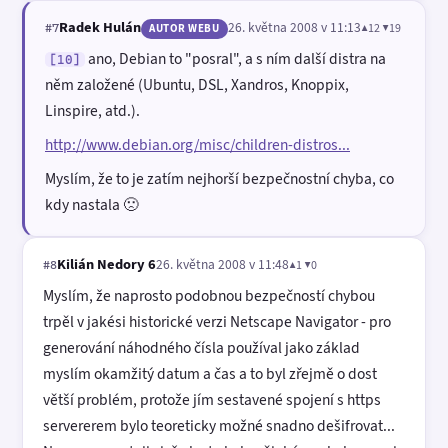
Radek Hulán
26. května 2008 v 11:13
▲12 ▼19
#7
AUTOR WEBU
ano, Debian to "posral", a s ním další distra na
[10]
něm založené (Ubuntu, DSL, Xandros, Knoppix,
Linspire, atd.).
http://www.debian.org/misc/children-distros...
Myslím, že to je zatím nejhorší bezpečnostní chyba, co
kdy nastala 🙁
Kilián Nedory 6
26. května 2008 v 11:48
▲1 ▼0
#8
Myslím, že naprosto podobnou bezpečností chybou
trpěl v jakési historické verzi Netscape Navigator - pro
generování náhodného čísla používal jako základ
myslím okamžitý datum a čas a to byl zřejmě o dost
větší problém, protože jím sestavené spojení s https
servererem bylo teoreticky možné snadno dešifrovat...