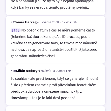
No a nepamatuji si, že by to byla nějaká apokalypsa... i
když banky se nerady s těmito problémy svěřují..
Tomáš Herceg
26. května 2008 v 12:45
▲1 ▼0
#9
No pozor, datum a čas se mění poměrně často
[12]
(řekněme každou sekundu). Ale ID procesu, podle
kterého se to generovalo tady, se zrovna moc náhodně
nechová. Je naprosté diletantství použít PID jako seed
generátoru náhodných čísel.
Kilián Nedory 6
26. května 2008 v 12:52
#10
To souhlas - ale přeci jenom, když se generuje náhodné
číslo z předem známé a proti původnímu teoretickému
předpokladu docela omezené množiny - tj. z
timestampu, tak je to fakt dost podobné...