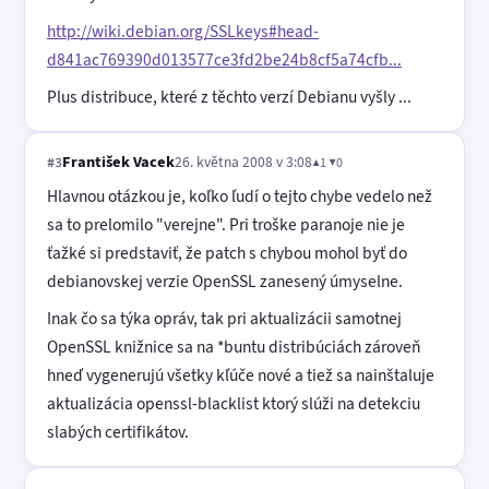
http://wiki.debian.org/SSLkeys#head-
d841ac769390d013577ce3fd2be24b8cf5a74cfb...
Plus distribuce, které z těchto verzí Debianu vyšly ...
František Vacek
26. května 2008 v 3:08
▲1 ▼0
#3
Hlavnou otázkou je, koľko ľudí o tejto chybe vedelo než
sa to prelomilo "verejne". Pri troške paranoje nie je
ťažké si predstaviť, že patch s chybou mohol byť do
debianovskej verzie OpenSSL zanesený úmyselne.
Inak čo sa týka opráv, tak pri aktualizácii samotnej
OpenSSL knižnice sa na *buntu distribúciách zároveň
hneď vygenerujú všetky kľúče nové a tiež sa nainštaluje
aktualizácia openssl-blacklist ktorý slúži na detekciu
slabých certifikátov.