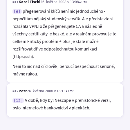
Karel Fischl
26. května 2008 v 13:08
▲1 ▼0
#11
přegenerování klíčů není nic jednoduchého -
[6]
nepočítám nějaký studenský servřík. Ale představte si
rozsáhla VPN.To že přegenerujete CA a následně
všechny certifikáty je hezké, ale v realném provoyu je to
celkem kritický problém + plus je stale možné
rozšifrovat dřive odposlechnutou komunikaci
(https/ssh).
Není to nic nad čí člověk, beroucí bezpečnoust serioně,
mávne rukou.
Petr
26. května 2008 v 18:13
▲1 ▼2
#12
V době, kdy byl Nescape v prehistorické verzi,
[12]
bylo internetové bankovnictví v plenkách.