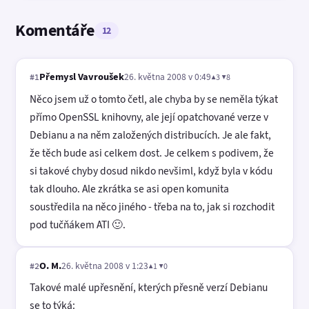
Komentáře
12
Přemysl Vavroušek
26. května 2008 v 0:49
▲3 ▼8
#1
Něco jsem už o tomto četl, ale chyba by se neměla týkat
přímo OpenSSL knihovny, ale její opatchované verze v
Debianu a na něm založených distribucích. Je ale fakt,
že těch bude asi celkem dost. Je celkem s podivem, že
si takové chyby dosud nikdo nevšiml, když byla v kódu
tak dlouho. Ale zkrátka se asi open komunita
soustředila na něco jiného - třeba na to, jak si rozchodit
pod tučňákem ATI 🙂.
O. M.
26. května 2008 v 1:23
▲1 ▼0
#2
Takové malé upřesnění, kterých přesně verzí Debianu
se to týká: