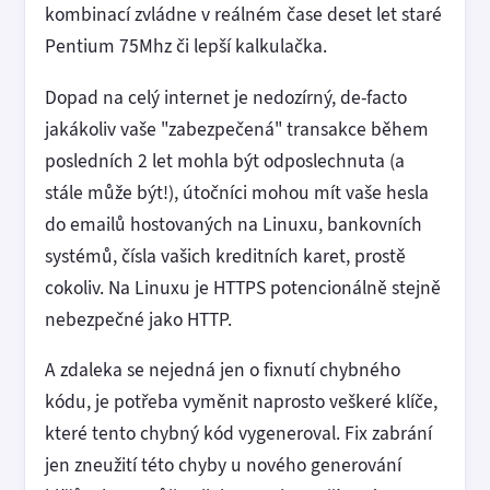
kombinací zvládne v reálném čase deset let staré
Pentium 75Mhz či lepší kalkulačka.
Dopad na celý internet je nedozírný, de-facto
jakákoliv vaše "zabezpečená" transakce během
posledních 2 let mohla být odposlechnuta (a
stále může být!), útočníci mohou mít vaše hesla
do emailů hostovaných na Linuxu, bankovních
systémů, čísla vašich kreditních karet, prostě
cokoliv. Na Linuxu je HTTPS potencionálně stejně
nebezpečné jako HTTP.
A zdaleka se nejedná jen o fixnutí chybného
kódu, je potřeba vyměnit naprosto veškeré klíče,
které tento chybný kód vygeneroval. Fix zabrání
jen zneužití této chyby u nového generování