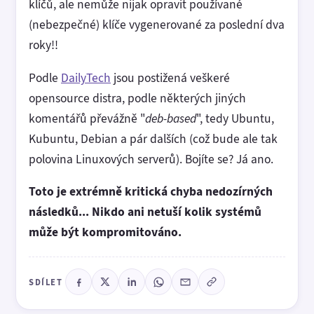
klíčů, ale nemůže nijak opravit používané
(nebezpečné) klíče vygenerované za poslední dva
roky!!
Podle
DailyTech
jsou postižená veškeré
opensource distra, podle některých jiných
komentářů převážně "
deb-based
", tedy Ubuntu,
Kubuntu, Debian a pár dalších (což bude ale tak
polovina Linuxových serverů). Bojíte se? Já ano.
Toto je extrémně kritická chyba nedozírných
následků... Nikdo ani netuší kolik systémů
může být kompromitováno.
SDÍLET