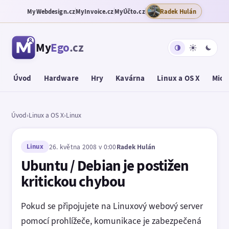
MyWebdesign.cz
MyInvoice.cz
MyÚčto.cz
Radek Hulán
My
Ego
.cz
Úvod
Hardware
Hry
Kavárna
Linux a OS X
Micr
Úvod
›
Linux a OS X
›
Linux
Linux
26. května 2008 v 0:00
Radek Hulán
Ubuntu / Debian je postižen
kritickou chybou
Pokud se připojujete na Linuxový webový server
pomocí prohlížeče, komunikace je zabezpečená