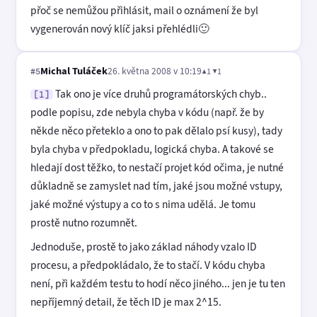
přoč se nemůžou přihlásit, mail o oznámení že byl
vygenerován nový klíč jaksi přehlédli🙂
Michal Tuláček
26. května 2008 v 10:19
▲1 ▼1
#5
Tak ono je více druhů programátorských chyb..
[1]
podle popisu, zde nebyla chyba v kódu (např. že by
někde něco přeteklo a ono to pak dělalo psí kusy), tady
byla chyba v předpokladu, logická chyba. A takové se
hledají dost těžko, to nestačí projet kód očima, je nutné
důkladně se zamyslet nad tím, jaké jsou možné vstupy,
jaké možné výstupy a co to s nima udělá. Je tomu
prostě nutno rozumnět.
Jednoduše, prostě to jako základ náhody vzalo ID
procesu, a předpokládalo, že to stačí. V kódu chyba
není, při každém testu to hodí něco jiného... jen je tu ten
nepříjemný detail, že těch ID je max 2^15.