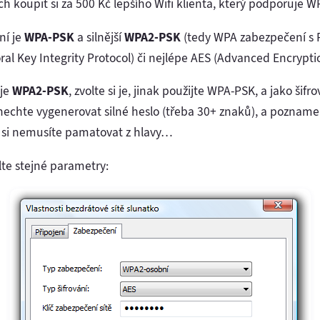
 koupit si za 500 Kč lepšího Wifi klienta, který podporuje WP
ní je
WPA-PSK
a silnější
WPA2-PSK
(tedy WPA zabezpečení s P
l Key Integrity Protocol) či nejlépe AES (Advanced Encrypti
uje
WPA2-PSK
, zvolte si je, jinak použijte WPA-PSK, a jako šifr
 nechte vygenerovat silné heslo (třeba 30+ znaků), a pozname
 si nemusíte pamatovat z hlavy…
lte stejné parametry: