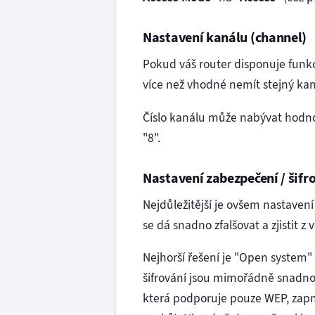
Nastavení kanálu (channel)
Pokud váš router disponuje funkc
více než vhodné nemít stejný kaná
Číslo kanálu může nabývat hodnot
"8".
Nastavení zabezpečení / šifr
Nejdůležitější je ovšem nastave
se dá snadno zfalšovat a zjistit z
Nejhorší řešení je "Open system" 
šifrování jsou mimořádně snadno p
která podporuje pouze WEP, zapnět