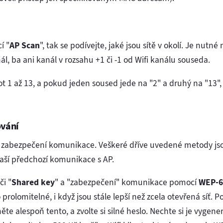
í "
AP Scan
", tak se podívejte, jaké jsou sítě v okolí. Je nutné
l, ba ani kanál v rozsahu +1 či -1 od Wifi kanálu souseda.
 1 až 13, a pokud jeden soused jede na "2" a druhý na "13", 
ování
ní zabezpečení komunikace. Veškeré dříve uvedené metody jso
 vaší předchozí komunikace s AP.
či "
Shared key
" a "zabezpečení" komunikace pomocí
WEP-6
rolomitelné, i když jsou stále lepší než zcela otevřená síť. P
e alespoň tento, a zvolte si silné heslo. Nechte si je vygen