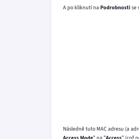
A po kliknutí na
Podrobnosti
se 
Následně tuto MAC adresu (a adre
Access Mode
" na "
Access
" (což 