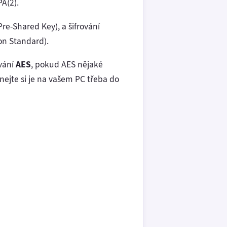
A(2).
re-Shared Key), a šifrování
on Standard).
ování
AES
, pokud AES nějaké
nejte si je na vašem PC třeba do