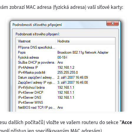
vám zobrazí MAC adresa (fyzická adresa) vaší síťové karty:
su dalších počítačů) vložte ve vašem routeru do sekce "
Acce
povolí přístup jen specifikovaným MAC adresám).