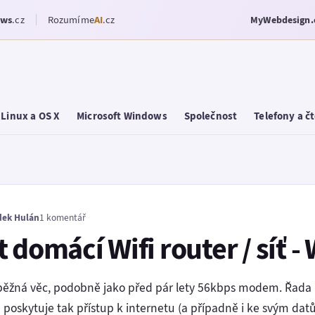
ows
.cz
Rozumíme
AI
.cz
MyWebdesign.
Linux a OS X
Microsoft Windows
Společnost
Telefony a č
dek Hulán
1 komentář
 domácí Wifi router / síť -
 běžná věc, podobně jako před pár lety 56kbps modem. Řada l
 poskytuje tak přístup k internetu (a případně i ke svým da