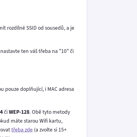
 mít rozdílné SSID od sousedů, a je
nastavte ten váš třeba na "10" či
u pouze doplňující, i MAC adresa
4
či
WEP-128
. Obě tyto metody
okud máte starou Wifi kartu,
erovat
třeba zde
(a zvolte si 15+