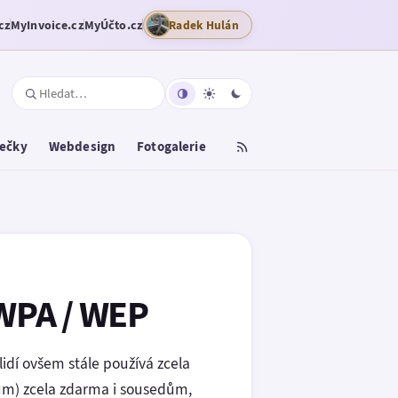
cz
MyInvoice.cz
MyÚčto.cz
Radek Hulán
tečky
Webdesign
Fotogalerie
 WPA / WEP
idí ovšem stále používá zcela
tům) zcela zdarma i sousedům,