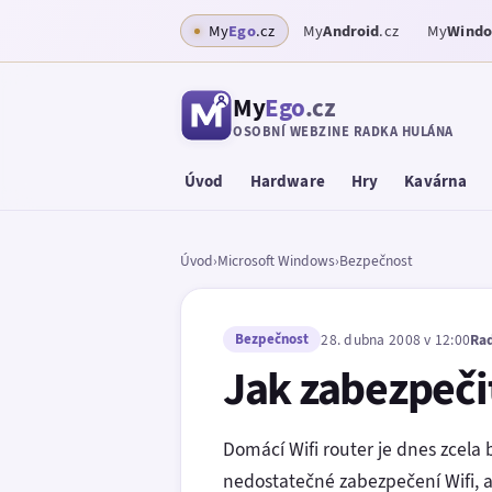
My
Ego
.cz
My
Android
.cz
My
Wind
My
Ego
.cz
OSOBNÍ WEBZINE RADKA HULÁNA
Úvod
Hardware
Hry
Kavárna
Úvod
›
Microsoft Windows
›
Bezpečnost
Bezpečnost
28. dubna 2008 v 12:00
Ra
Jak zabezpečit
Domácí Wifi router je dnes zcela
nedostatečné zabezpečení Wifi, a