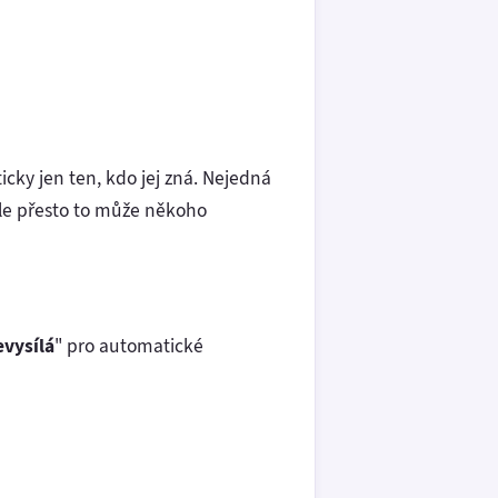
icky jen ten, kdo jej zná. Nejedná
ale přesto to může někoho
evysílá
" pro automatické