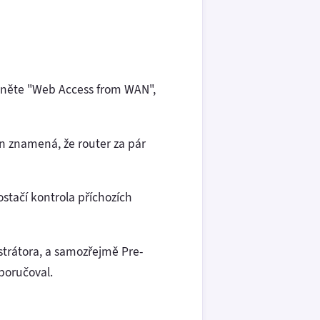
ypněte "Web Access from WAN",
n znamená, že router za pár
ostačí kontrola příchozích
strátora, a samozřejmě Pre-
poručoval.