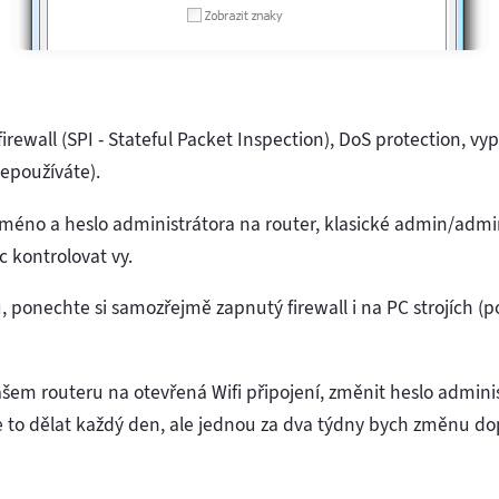
rewall (SPI - Stateful Packet Inspection), DoS protection, v
epoužíváte).
jméno a heslo administrátora na router, klasické admin/admi
 kontrolovat vy.
, ponechte si samozřejmě zapnutý firewall i na PC strojích (p
šem routeru na otevřená Wifi připojení, změnit heslo admini
 to dělat každý den, ale jednou za dva týdny bych změnu do