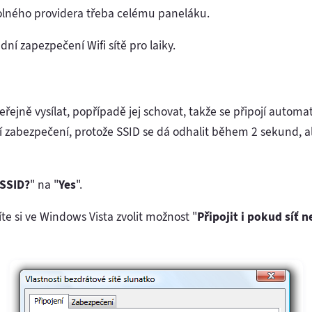
olného providera třeba celému paneláku.
ní zapezpečení Wifi sítě pro laiky.
eřejně vysílat, popřípadě jej schovat, takže se připojí automat
ní zabezpečení, protože SSID se dá odhalit během 2 sekund, 
 SSID?
" na "
Yes
".
 si ve Windows Vista zvolit možnost "
Připojit i pokud síť n