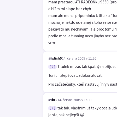
mam prastarou ATI RADEONku 9550 (pros
a hl2m mi slape bez chyb
mam ale mensi pripominku k titulku "Tuni
mozna je nekdo udelanej z toho ze se nau
pekny! to mu nechavam, ale proc tomu 
podle mne je tunning neco jinyho nez p
vrrrr
xfish5
14. června 2005 v 11:26
#8
Titulek mi zas tak špatný nepřijde.
[7]
Tunit = zlepšovat, zdokonalovat.
Pro začátečníky, kteří nastavují hry v nas
ktL
14. června 2005 v 16:11
#9
tak tak, vlastním už taky docela u
[9]
je stejnak nejlepší 😉