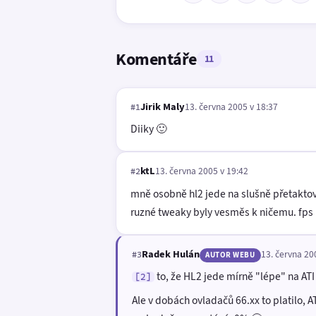
Komentáře
11
Jirik Maly
13. června 2005 v 18:37
#1
Diiky 🙂
ktL
13. června 2005 v 19:42
#2
mně osobně hl2 jede na slušně přetaktova
ruzné tweaky byly vesměs k ničemu. fps 
Radek Hulán
13. června 20
#3
AUTOR WEBU
to, že HL2 jede mírně "lépe" na AT
[2]
Ale v dobách ovladačů 66.xx to platilo, 