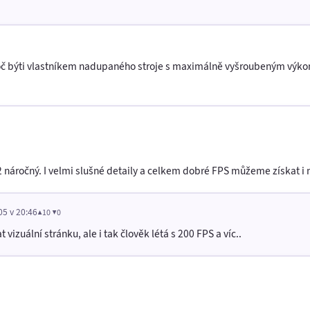
oč býti vlastníkem nadupaného stroje s maximálně vyšroubeným výkonem
náročný. I velmi slušné detaily a celkem dobré FPS můžeme získat i n
05 v 20:46
▲10 ▼0
vizuální stránku, ale i tak člověk létá s 200 FPS a víc..