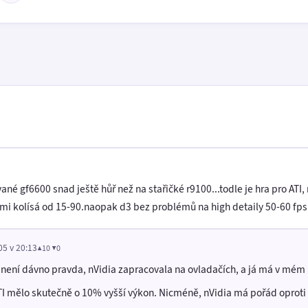
né gf6600 snad ještě hůř než na stařičké r9100...todle je hra pro ATI
mi kolísá od 15-90.naopak d3 bez problémů na high detaily 50-60 fps.
05 v 20:13
▲10 ▼0
I není dávno pravda, nVidia zapracovala na ovladačích, a já má v mém
ATI mělo skutečně o 10% vyšší výkon. Nicméně, nVidia má pořád oproti