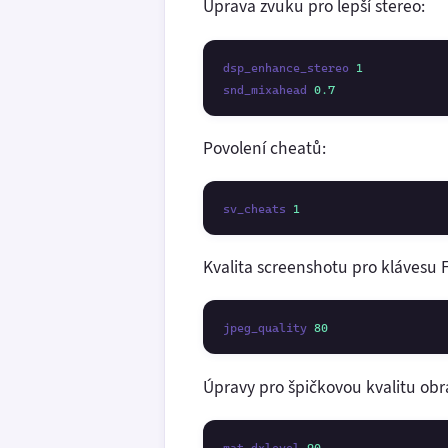
Úprava zvuku pro lepší stereo:
dsp_enhance_stereo 
1
snd_mixahead 
0.7
Povolení cheatů:
sv_cheats 
1
Kvalita screenshotu pro klávesu 
jpeg_quality 
80
Úpravy pro špičkovou kvalitu obr
mat_dxlevel 
90