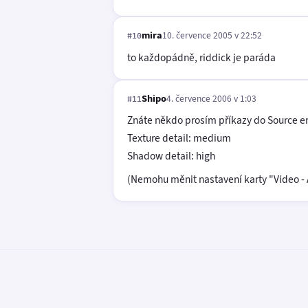
mira
10. července 2005 v 22:52
#10
to každopádně, riddick je paráda
Shipo
4. července 2006 v 1:03
#11
Znáte někdo prosím příkazy do Source en
Texture detail: medium
Shadow detail: high
(Nemohu měnit nastavení karty "Video 