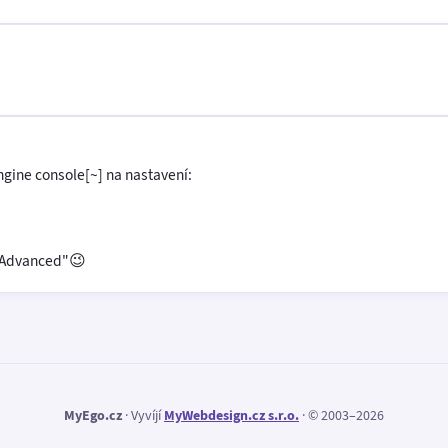
gine console[~] na nastavení:
- Advanced"😉
MyEgo.cz
· Vyvíjí
MyWebdesign.cz s.r.o.
· © 2003–2026