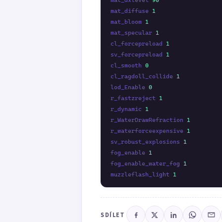
mat_diffuse 
1
mat_bloom 
1
mat_specular 
1
cl_forcepreload 
1
sv_forcepreload 
1
cl_smooth 
0
cl_ragdoll_collide 
1
lod_Enable 
0
r_fastzreject 
1
r_dynamic 
1
r_WaterDrawRefraction 
1
r_waterforceexpensive 
1
sv_robust_explosions 
1
fog_enable 
1
fog_enable_water_fog 
1
muzzleflash_light 
1
SDÍLET