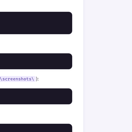
):
\screenshots\