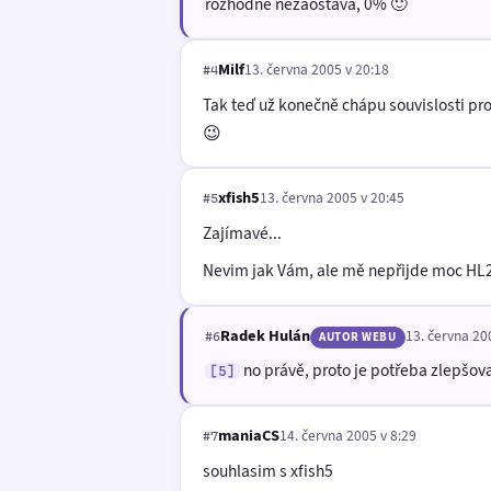
rozhodně nezaostává, 0% 🙂
Milf
13. června 2005 v 20:18
#4
Tak teď už konečně chápu souvislosti pr
😉
xfish5
13. června 2005 v 20:45
#5
Zajímavé...
Nevim jak Vám, ale mě nepřijde moc HL2 
Radek Hulán
13. června 20
#6
AUTOR WEBU
no právě, proto je potřeba zlepšovat 
[5]
maniaCS
14. června 2005 v 8:29
#7
souhlasim s xfish5