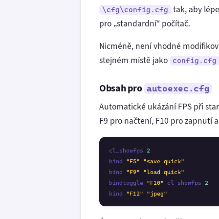
tak, aby lépe
\cfg\config.cfg
pro „standardní“ počítač.
Nicméně, není vhodné modifikov
stejném místě jako
config.cfg
Obsah pro
autoexec.cfg
Automatické ukázání FPS při star
F9 pro načtení, F10 pro zapnutí a
cl_showfps 
2
bind 
"F5"
"save quick"
bind 
"F9"
"load quick"
bindtoggle 
"F10"
 cl_showfps 
2
bind 
"F12"
"jpeg"