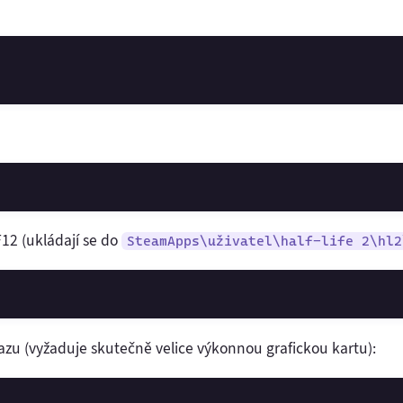
F12 (ukládají se do
SteamApps\
uživatel
\half-life 2\hl2
azu (vyžaduje skutečně velice výkonnou grafickou kartu):