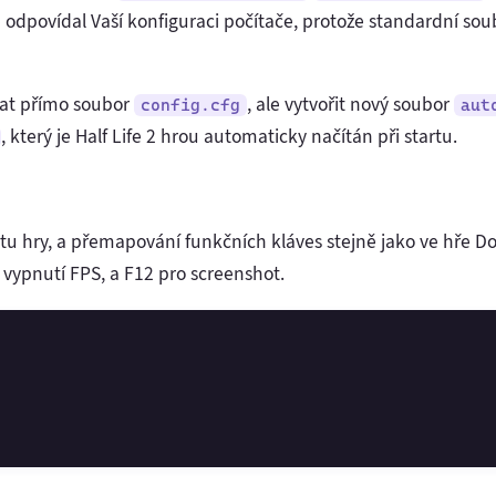
 odpovídal Vaší konfiguraci počítače, protože standardní sou
at přímo soubor
, ale vytvořit nový soubor
config.cfg
aut
, který je Half Life 2 hrou automaticky načítán při startu.
tu hry, a přemapování funkčních kláves stejně jako ve hře Do
 vypnutí FPS, a F12 pro screenshot.