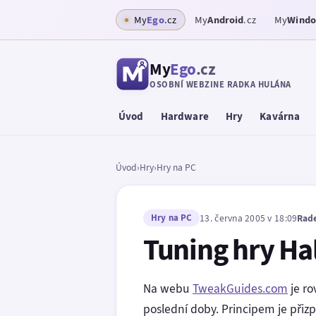
My
Ego
.cz
My
Android
.cz
My
Wind
My
Ego
.cz
OSOBNÍ WEBZINE RADKA HULÁNA
Úvod
Hardware
Hry
Kavárna
Úvod
›
Hry
›
Hry na PC
Hry na PC
13. června 2005 v 18:09
Rad
Tuning hry Hal
Na webu
TweakGuides.com
je ro
poslední doby. Principem je přiz