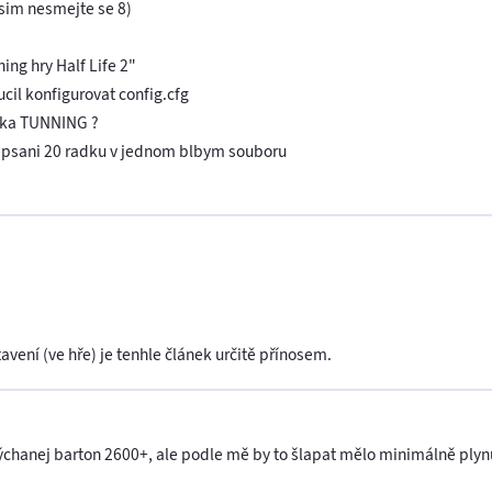
im nesmejte se 8)
ng hry Half Life 2"
cil konfigurovat config.cfg
rika TUNNING ?
repsani 20 radku v jednom blbym souboru
tavení (ve hře) je tenhle článek určitě přínosem.
dýchanej barton 2600+, ale podle mě by to šlapat mělo minimálně ply