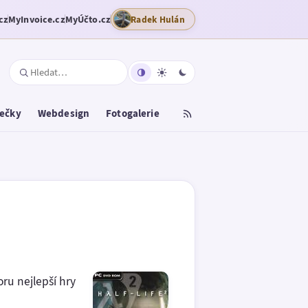
cz
MyInvoice.cz
MyÚčto.cz
Radek Hulán
tečky
Webdesign
Fotogalerie
ru nejlepší hry