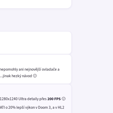
, nepomohly ani nejnovější ovladače a
..jinak hezký návod 🙂
 1280x1240 Ultra detaily přes
200 FPS
🙂
 ATI o 20% lepší výkon v Doom 3, a v HL2