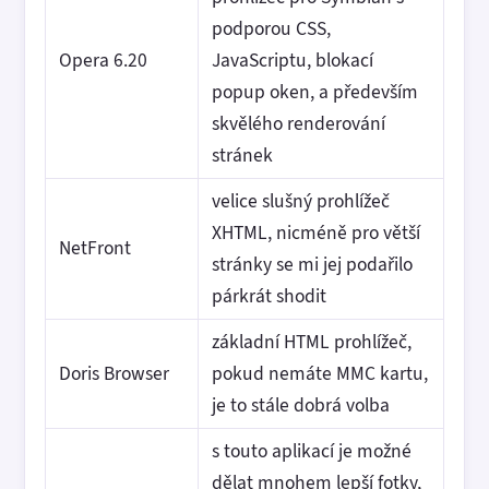
podporou CSS,
Opera 6.20
JavaScriptu, blokací
popup oken, a především
skvělého renderování
stránek
velice slušný prohlížeč
XHTML, nicméně pro větší
NetFront
stránky se mi jej podařilo
párkrát shodit
základní HTML prohlížeč,
Doris Browser
pokud nemáte MMC kartu,
je to stále dobrá volba
s touto aplikací je možné
dělat mnohem lepší fotky,