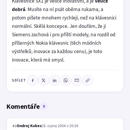
Klávesnice SX1 je velice inovativní, a je
velice
dobrá
. Musíte na ní psát oběma rukama, a
potom píšete mnohem rychleji, než na klávesnici
normální. Skělá koncepce. Jen doufám, že ji
Siemens zachová i pro příští modely, na rozdíl od
příšerných Nokia klávesnic (těch módních
výstřelků; inovace za každou cenu), je toto
inovace, která má smysl.
SDÍLET
Komentáře
9
Ondrej Kokes
28. srpna 2004 v 20:26
#1