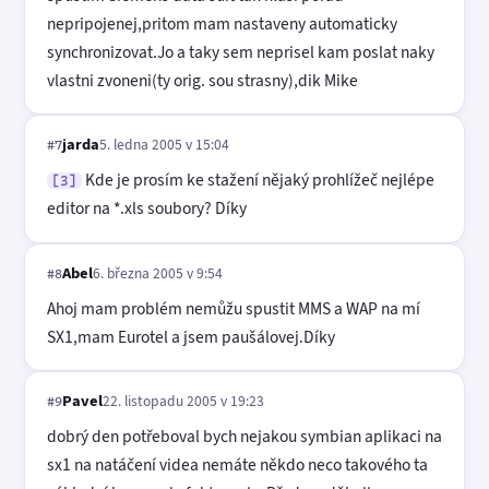
nepripojenej,pritom mam nastaveny automaticky
synchronizovat.Jo a taky sem neprisel kam poslat naky
vlastni zvoneni(ty orig. sou strasny),dik Mike
jarda
5. ledna 2005 v 15:04
#7
Kde je prosím ke stažení nějaký prohlížeč nejlépe
[3]
editor na *.xls soubory? Díky
Abel
6. března 2005 v 9:54
#8
Ahoj mam problém nemůžu spustit MMS a WAP na mí
SX1,mam Eurotel a jsem paušálovej.Díky
Pavel
22. listopadu 2005 v 19:23
#9
dobrý den potřeboval bych nejakou symbian aplikaci na
sx1 na natáčení videa nemáte někdo neco takového ta