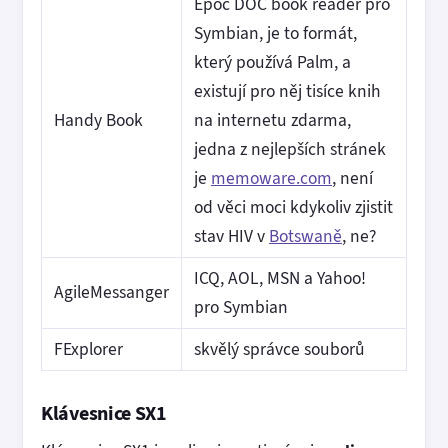
Epoc DOC book reader pro
Symbian, je to formát,
který používá Palm, a
existují pro něj tisíce knih
Handy Book
na internetu zdarma,
jedna z nejlepších stránek
je
memoware.com
, není
od věci moci kdykoliv zjistit
stav HIV v
Botswaně
, ne?
ICQ, AOL, MSN a Yahoo!
AgileMessanger
pro Symbian
FExplorer
skvělý správce souborů
Klávesnice SX1