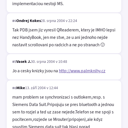
implementaciou nestoji MS.
Ondrej Kokes
28. srpna 2004 v 22:24
#4
Tak PDB jsem jiz vyresil QReaderem, ktery je IMHO lepsi
nez HandyBook, jen me stve, ze u ani jednoho nejde
nastavit scrollovani po radcich a ne po stranach 🙁
Vasek J.
30. srpna 2004 v 10:48
#5
Jo a cesky knizky jsou na
http://www.palmknihy.cz
Mike
13. září 2004 v 12:44
#6
mam problem se synchronizaci s outlokem,resp. s
Siemens Data Suit.Pripojuju se pres bluetooth a jednou
sem to rozjel a ted uz zase nejede.Telefon se me spoji s
pocitecem,rozjede se Mrouter(pripojen),ale kdyz
spustim Siemens data suit tak hlasi porad