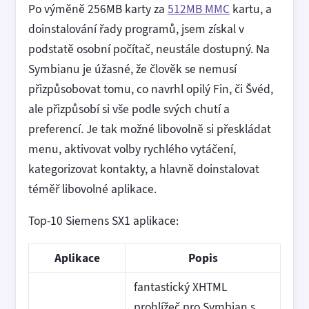
Po výměně 256MB karty za
512MB MMC
kartu, a
doinstalování řady programů, jsem získal v
podstatě osobní počítač, neustále dostupný. Na
Symbianu je úžasné, že člověk se nemusí
přizpůsobovat tomu, co navrhl opilý Fin, či Švéd,
ale přizpůsobí si vše podle svých chutí a
preferencí. Je tak možné libovolně si přeskládat
menu, aktivovat volby rychlého vytáčení,
kategorizovat kontakty, a hlavně doinstalovat
téměř libovolné aplikace.
Top-10 Siemens SX1 aplikace:
Aplikace
Popis
fantastický XHTML
prohlížeč pro Symbian s