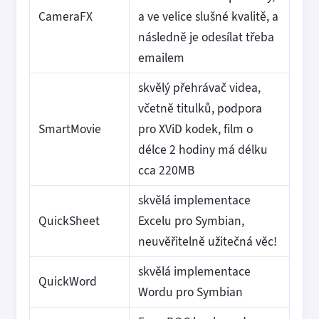
CameraFX
a ve velice slušné kvalitě, a
následně je odesílat třeba
emailem
skvělý přehrávač videa,
včetně titulků, podpora
SmartMovie
pro XViD kodek, film o
délce 2 hodiny má délku
cca 220MB
skvělá implementace
QuickSheet
Excelu pro Symbian,
neuvěřitelně užitečná věc!
skvělá implementace
QuickWord
Wordu pro Symbian