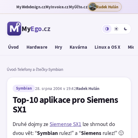
MyWebdesign.cz
MyInvoice.cz
MyÚčto.cz
Radek Hulán
My
Ego
.cz
Úvod
Hardware
Hry
Kavárna
Linux a OS X
Micr
Úvod
›
Telefony a čtečky
›
Symbian
Symbian
28. srpna 2004 v 19:42
Radek Hulán
Top-10 aplikace pro Siemens
SX1
Druhé dojmy ze
Siemense SX1
lze shrnout do
dvou vět: “
Symbian
rulez!” a “
Siemens
rulez!” 🙂