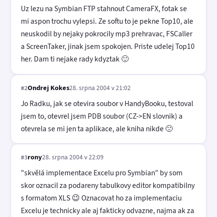
Uz lezu na Symbian FTP stahnout CameraFX, fotak se
mi aspon trochu vylepsi. Ze softu to je pekne Top10, ale
neuskodil by nejaky pokrocily mp3 prehravac, FSCaller
a ScreenTaker, jinak jsem spokojen. Priste udelej Top10
her. Dam ti nejake rady kdyztak 🙂
Ondrej Kokes
28. srpna 2004 v 21:02
#2
Jo Radku, jak se otevira soubor v HandyBooku, testoval
jsem to, otevrel jsem PDB soubor (CZ->EN slovnik) a
otevrela se mi jen ta aplikace, ale kniha nikde 🙁
rony
28. srpna 2004 v 22:09
#3
"skvělá implementace Excelu pro Symbian" by som
skor oznacil za podareny tabulkovy editor kompatibilny
s formatom XLS 😉 Oznacovat ho za implementaciu
Excelu je technicky ale aj fakticky odvazne, najma ak za