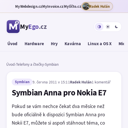
MyWebdesign.cz
MyInvoice.cz
MyÚčto.cz
Radek Hulán
My
Ego
.cz
Úvod
Hardware
Hry
Kavárna
Linux a OS X
Micr
Úvod
›
Telefony a čtečky
›
Symbian
Symbian
9. června 2011 v 15:11
Radek Hulán
1 komentář
Symbian Anna pro Nokia E7
Pokud se vám nechce čekat dva měsíce než
bude oficiálně k dispozici Symbian Anna pro
Nokii E7, můžete si aspoň stáhnout téma, co