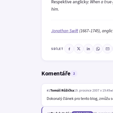
Respektive anglicky:
When a true 
him.
Jonathan Swift
(1667–1745), anglick
SDÍLET
Komentáře
2
Tomáš Růžička
19. prosince 2007 v 19:49
▲
#1
Dokonalý článek pro tento blog, zmůžu s