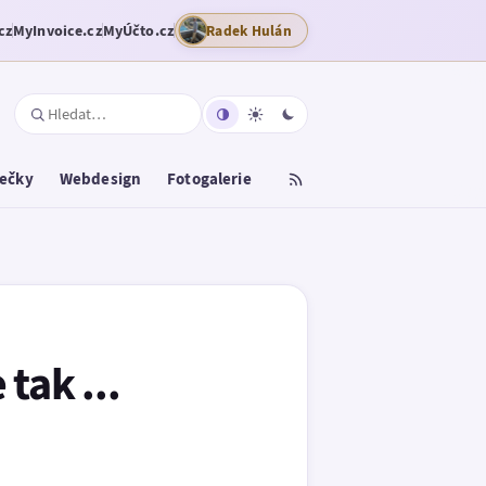
cz
MyInvoice.cz
MyÚčto.cz
Radek Hulán
tečky
Webdesign
Fotogalerie
tak ...