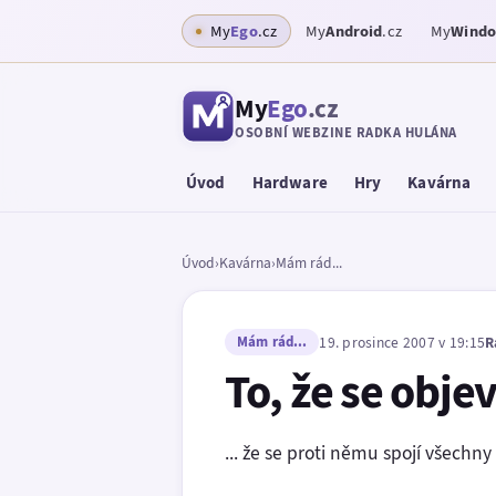
My
Ego
.cz
My
Android
.cz
My
Wind
My
Ego
.cz
OSOBNÍ WEBZINE RADKA HULÁNA
Úvod
Hardware
Hry
Kavárna
Úvod
›
Kavárna
›
Mám rád...
Mám rád...
19. prosince 2007 v 19:15
R
To, že se obje
... že se proti němu spojí všechny