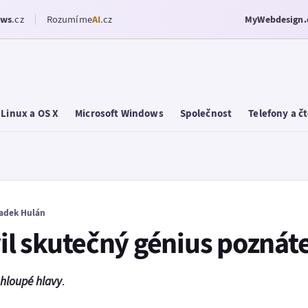
ows
.cz
Rozumíme
AI
.cz
MyWebdesign.
Linux a OS X
Microsoft Windows
Společnost
Telefony a č
adek Hulán
vil skutečný génius poznáte 
hloupé hlavy
.