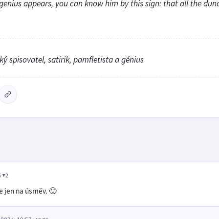
genius appears, you can know him by this sign: that all the dun
ý spisovatel, satirik, pamfletista a génius
6 ▼2
e jen na úsměv. 🙂