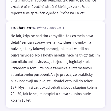
chtěl najít tu mapu cen benzínu, tak sem to po chvilce
vzdal. A už mě začíná strašně štvál, jak za každou
reportáží ve zprávách vykládají "více na TN.cz"
Olišar Petr
26. května 2008 v 23:11
#3
No tak, kdyz se nad tim zamyslite, tak co mela nova
delat? seriozni zpravy vysilaji uz idnes, novinky,.. a
bulvar je taky takovej ohranej, tak musi vsadit na
bulvarni video. No a kdyby nerekli "vice na tn.cz"tak jim
tam nikdo ani nevleze... je to jedinej logickej ktok
vzhledem k tomu, ze nova zameskala internetovou
stranku sveho pusobeni. Ale je pravda, ze prakticky
nijak nedavaji na jevo, ze uzivatel vstoupil do sekce
18+. Myslim si ze, pokud cekali cilovou skupinu kolem
20 - 30, tak to se jim nesplni a cilova skupina bude
kolem 15 let