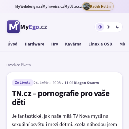
MyWebdesign.cz
MyInvoice.cz
MyÚčto.cz
Radek Hulán
My
Ego
.cz
Úvod
Hardware
Hry
Kavárna
Linux a OS X
Micr
Úvod
›
Ze života
Ze života
24. května 2008 v 11:01
Diagon Swarm
TN.cz – pornografie pro vaše
děti
Je fantastické, jak naše milá TV Nova myslí na
sexuální osvětu i mezi dětmi. Zcela náhodou jsem