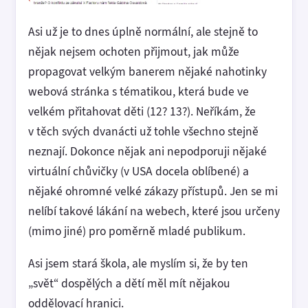
Asi už je to dnes úplně normální, ale stejně to
nějak nejsem ochoten přijmout, jak může
propagovat velkým banerem nějaké nahotinky
webová stránka s tématikou, která bude ve
velkém přitahovat děti (12? 13?). Neříkám, že
v těch svých dvanácti už tohle všechno stejně
neznají. Dokonce nějak ani nepodporuji nějaké
virtuální chůvičky (v USA docela oblíbené) a
nějaké ohromné velké zákazy přístupů. Jen se mi
nelíbí takové lákání na webech, které jsou určeny
(mimo jiné) pro poměrně mladé publikum.
Asi jsem stará škola, ale myslím si, že by ten
„svět“ dospělých a dětí měl mít nějakou
oddělovací hranici.