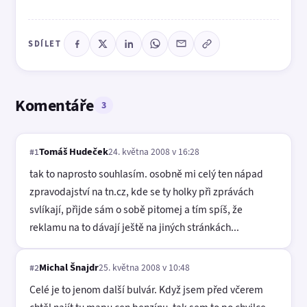
SDÍLET
Komentáře
3
Tomáš Hudeček
24. května 2008 v 16:28
#1
tak to naprosto souhlasím. osobně mi celý ten nápad
zpravodajství na tn.cz, kde se ty holky při zprávách
svlíkají, přijde sám o sobě pitomej a tím spíš, že
reklamu na to dávají ještě na jiných stránkách...
Michal Šnajdr
25. května 2008 v 10:48
#2
Celé je to jenom další bulvár. Když jsem před včerem