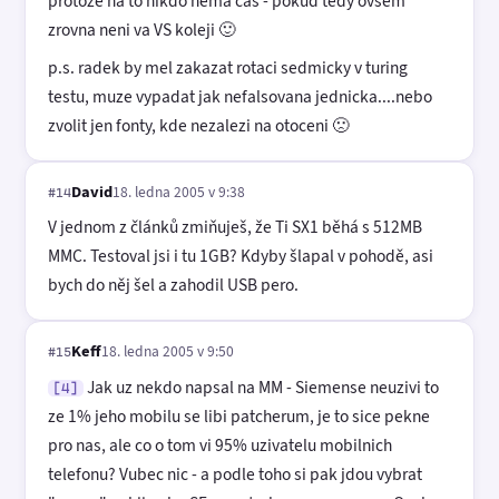
protoze na to nikdo nema cas - pokud tedy ovsem
zrovna neni va VS koleji 🙂
p.s. radek by mel zakazat rotaci sedmicky v turing
testu, muze vypadat jak nefalsovana jednicka....nebo
zvolit jen fonty, kde nezalezi na otoceni 🙁
David
18. ledna 2005 v 9:38
#14
V jednom z článků zmiňuješ, že Ti SX1 běhá s 512MB
MMC. Testoval jsi i tu 1GB? Kdyby šlapal v pohodě, asi
bych do něj šel a zahodil USB pero.
Keff
18. ledna 2005 v 9:50
#15
Jak uz nekdo napsal na MM - Siemense neuzivi to
[4]
ze 1% jeho mobilu se libi patcherum, je to sice pekne
pro nas, ale co o tom vi 95% uzivatelu mobilnich
telefonu? Vubec nic - a podle toho si pak jdou vybrat