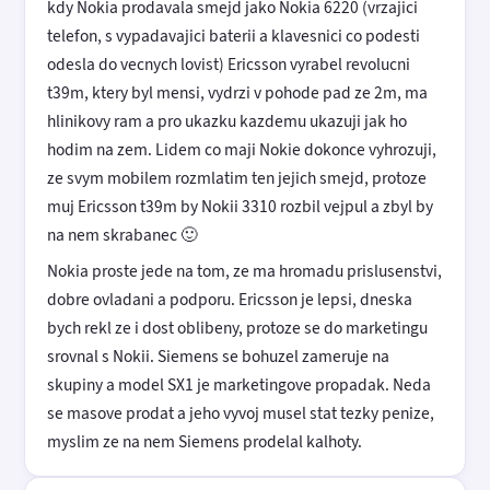
kdy Nokia prodavala smejd jako Nokia 6220 (vrzajici
telefon, s vypadavajici baterii a klavesnici co podesti
odesla do vecnych lovist) Ericsson vyrabel revolucni
t39m, ktery byl mensi, vydrzi v pohode pad ze 2m, ma
hlinikovy ram a pro ukazku kazdemu ukazuji jak ho
hodim na zem. Lidem co maji Nokie dokonce vyhrozuji,
ze svym mobilem rozmlatim ten jejich smejd, protoze
muj Ericsson t39m by Nokii 3310 rozbil vejpul a zbyl by
na nem skrabanec 🙂
Nokia proste jede na tom, ze ma hromadu prislusenstvi,
dobre ovladani a podporu. Ericsson je lepsi, dneska
bych rekl ze i dost oblibeny, protoze se do marketingu
srovnal s Nokii. Siemens se bohuzel zameruje na
skupiny a model SX1 je marketingove propadak. Neda
se masove prodat a jeho vyvoj musel stat tezky penize,
myslim ze na nem Siemens prodelal kalhoty.