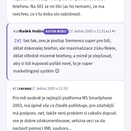
telefonu. Na SX1 se mi libi (ac ho nemam), ze ma
vsechno, co v tu dobu slo nabidnout.
Radek Hulán
17. ledna 2005 v 21:31
▲10 ▼0
#10
AUTOR WEBU
tak tak, ono je postup Siemensu super pro lidi,
[9]
dělat dokonalej telefon, ale maximalizace zisku Nokie,
dělat středně mizerné telefony, a mírně je zlepšovat,
aby si lidi kupovali pořád nové, to je super
marketingový systém 😉
rarous
17. ledna 2005 v 21:53
#11
Pro mě osobně je nejlepší platforma MS Smartphone
2003, má úplně vše co člověk potřebuje, pro zdatnější
má podporu .net, takže neni problem si cokoliv dopsat.
vse je dobre zdokumentovane, vetsina veci se da
nastavit pomoci XML souboru...