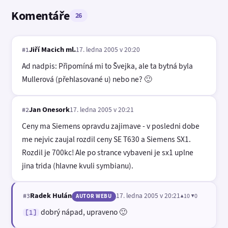
Komentáře
26
Jiří Macich ml.
17. ledna 2005 v 20:20
#1
Ad nadpis: Připomíná mi to Švejka, ale ta bytná byla
Mullerová (přehlasované u) nebo ne? 🙂
Jan Onesork
17. ledna 2005 v 20:21
#2
Ceny ma Siemens opravdu zajimave - v posledni dobe
me nejvic zaujal rozdil ceny SE T630 a Siemens SX1.
Rozdil je 700kc! Ale po strance vybaveni je sx1 uplne
jina trida (hlavne kvuli symbianu).
Radek Hulán
17. ledna 2005 v 20:21
▲10 ▼0
#3
AUTOR WEBU
dobrý nápad, upraveno 🙂
[1]