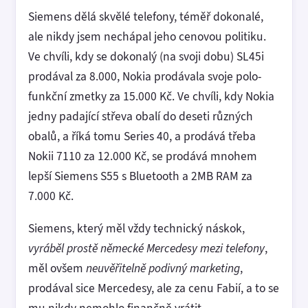
Siemens dělá skvělé telefony, téměř dokonalé,
ale nikdy jsem nechápal jeho cenovou politiku.
Ve chvíli, kdy se dokonalý (na svoji dobu) SL45i
prodával za 8.000, Nokia prodávala svoje polo-
funkční zmetky za 15.000 Kč. Ve chvíli, kdy Nokia
jedny padající střeva obalí do deseti různých
obalů, a říká tomu Series 40, a prodává třeba
Nokii 7110 za 12.000 Kč, se prodává mnohem
lepší Siemens S55 s Bluetooth a 2MB RAM za
7.000 Kč.
Siemens, který měl vždy technický náskok,
vyráběl prostě německé Mercedesy mezi telefony
,
měl ovšem
neuvěřitelně podivný marketing
,
prodával sice Mercedesy, ale za cenu Fabií, a to se
mu nikdy nemohlo finančně vrátit.