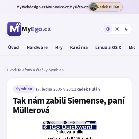
MyWebdesign.cz
MyInvoice.cz
MyÚčto.cz
Radek Hulán
My
Ego
.cz
Úvod
Hardware
Hry
Kavárna
Linux a OS X
Micr
Úvod
›
Telefony a čtečky
›
Symbian
Symbian
17. ledna 2005 v 20:12
Radek Hulán
Tak nám zabili Siemense, paní
Müllerová