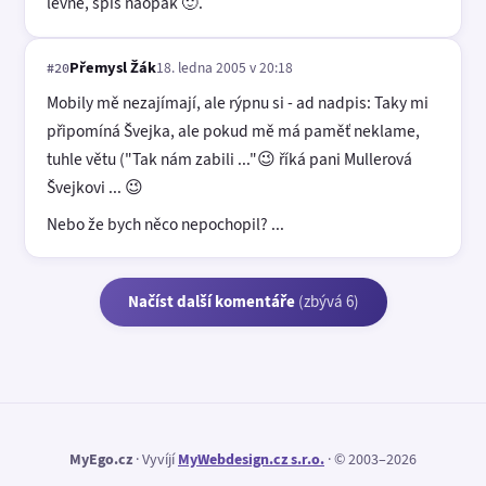
levné, spíš naopak 🙂.
Přemysl Žák
18. ledna 2005 v 20:18
#20
Mobily mě nezajímají, ale rýpnu si - ad nadpis: Taky mi
připomíná Švejka, ale pokud mě má paměť neklame,
tuhle větu ("Tak nám zabili ..."😉 říká pani Mullerová
Švejkovi ... 😉
Nebo že bych něco nepochopil? ...
Načíst další komentáře
(zbývá 6)
MyEgo.cz
· Vyvíjí
MyWebdesign.cz s.r.o.
· © 2003–2026