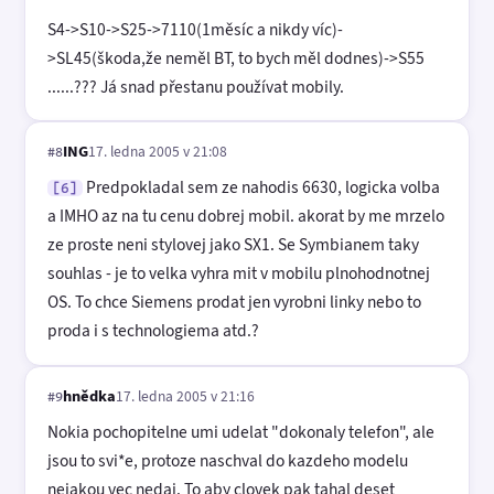
S4->S10->S25->7110(1měsíc a nikdy víc)-
>SL45(škoda,že neměl BT, to bych měl dodnes)->S55
......??? Já snad přestanu používat mobily.
ING
17. ledna 2005 v 21:08
#8
Predpokladal sem ze nahodis 6630, logicka volba
[6]
a IMHO az na tu cenu dobrej mobil. akorat by me mrzelo
ze proste neni stylovej jako SX1. Se Symbianem taky
souhlas - je to velka vyhra mit v mobilu plnohodnotnej
OS. To chce Siemens prodat jen vyrobni linky nebo to
proda i s technologiema atd.?
hnědka
17. ledna 2005 v 21:16
#9
Nokia pochopitelne umi udelat "dokonaly telefon", ale
jsou to svi*e, protoze naschval do kazdeho modelu
nejakou vec nedaj. To aby clovek pak tahal deset