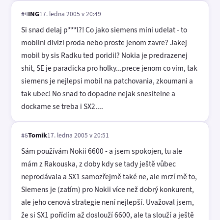
ING
17. ledna 2005 v 20:49
#4
Si snad delaj p***l?! Co jako siemens mini udelat - to
mobilni divizi proda nebo proste jenom zavre? Jakej
mobil by sis Radku ted poridil? Nokia je predrazenej
shit, SE je paradicka pro holky...prece jenom co vim, tak
siemens je nejlepsi mobil na patchovania, zkoumani a
tak ubec! No snad to dopadne nejak snesitelne a
dockame se treba i SX2....
Tomik
17. ledna 2005 v 20:51
#5
Sám používám Nokii 6600 - a jsem spokojen, tu ale
mám z Rakouska, z doby kdy se tady ještě vůbec
neprodávala a SX1 samozřejmě také ne, ale mrzí mě to,
Siemens je (zatím) pro Nokii více než dobrý konkurent,
ale jeho cenová strategie není nejlepší. Uvažoval jsem,
že si SX1 pořídím až doslouží 6600, ale ta slouží a ještě