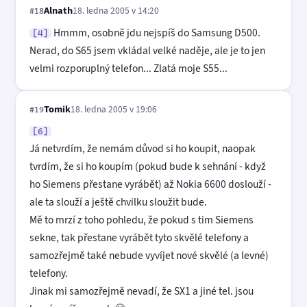
Alnath
18. ledna 2005 v 14:20
#18
Hmmm, osobně jdu nejspíš do Samsung D500.
[4]
Nerad, do S65 jsem vkládal velké naděje, ale je to jen
velmi rozporuplný telefon... Zlatá moje S55...
Tomik
18. ledna 2005 v 19:06
#19
[6]
Já netvrdím, že nemám důvod si ho koupit, naopak
tvrdím, že si ho koupím (pokud bude k sehnání - když
ho Siemens přestane vyrábět) až Nokia 6600 doslouží -
ale ta slouží a ještě chvilku sloužit bude.
Mě to mrzí z toho pohledu, že pokud s tim Siemens
sekne, tak přestane vyrábět tyto skvělé telefony a
samozřejmě také nebude vyvíjet nové skvělé (a levné)
telefony.
Jinak mi samozřejmě nevadí, že SX1 a jiné tel. jsou