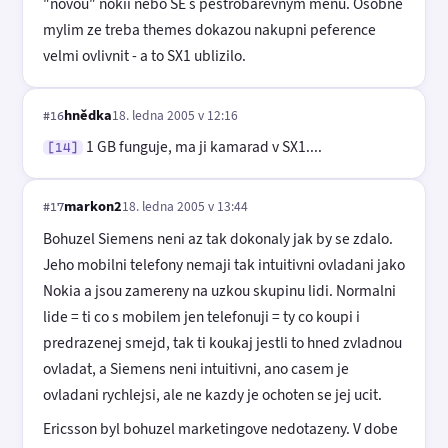
"novou" nokii nebo SE s pestrobarevnym menu. Osobne
mylim ze treba themes dokazou nakupni peference
velmi ovlivnit - a to SX1 ublizilo.
hnědka
18. ledna 2005 v 12:16
#16
1 GB funguje, ma ji kamarad v SX1....
[14]
markon2
18. ledna 2005 v 13:44
#17
Bohuzel Siemens neni az tak dokonaly jak by se zdalo.
Jeho mobilni telefony nemaji tak intuitivni ovladani jako
Nokia a jsou zamereny na uzkou skupinu lidi. Normalni
lide = ti co s mobilem jen telefonuji = ty co koupi i
predrazenej smejd, tak ti koukaj jestli to hned zvladnou
ovladat, a Siemens neni intuitivni, ano casem je
ovladani rychlejsi, ale ne kazdy je ochoten se jej ucit.
Ericsson byl bohuzel marketingove nedotazeny. V dobe