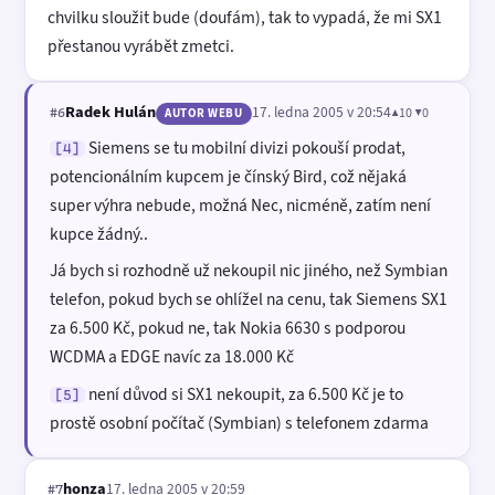
chvilku sloužit bude (doufám), tak to vypadá, že mi SX1
přestanou vyrábět zmetci.
Radek Hulán
17. ledna 2005 v 20:54
▲10 ▼0
#6
AUTOR WEBU
Siemens se tu mobilní divizi pokouší prodat,
[4]
potencionálním kupcem je čínský Bird, což nějaká
super výhra nebude, možná Nec, nicméně, zatím není
kupce žádný..
Já bych si rozhodně už nekoupil nic jiného, než Symbian
telefon, pokud bych se ohlížel na cenu, tak Siemens SX1
za 6.500 Kč, pokud ne, tak Nokia 6630 s podporou
WCDMA a EDGE navíc za 18.000 Kč
není důvod si SX1 nekoupit, za 6.500 Kč je to
[5]
prostě osobní počítač (Symbian) s telefonem zdarma
honza
17. ledna 2005 v 20:59
#7