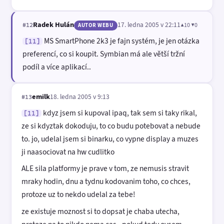
Radek Hulán
17. ledna 2005 v 22:11
▲10 ▼0
#12
AUTOR WEBU
MS SmartPhone 2k3 je fajn systém, je jen otázka
[11]
preferencí, co si koupit. Symbian má ale větší tržní
podíl a více aplikací..
emilk
18. ledna 2005 v 9:13
#13
kdyz jsem si kupoval ipaq, tak sem si taky rikal,
[11]
ze si kdyztak dokoduju, to co budu potebovat a nebude
to. jo, udelal jsem si binarku, co vypne display a muzes
ji naasociovat na hw cudlitko
ALE sila platformy je prave v tom, ze nemusis stravit
mraky hodin, dnu a tydnu kodovanim toho, co chces,
protoze uz to nekdo udelal za tebe!
ze existuje moznost si to dopsat je chaba utecha,