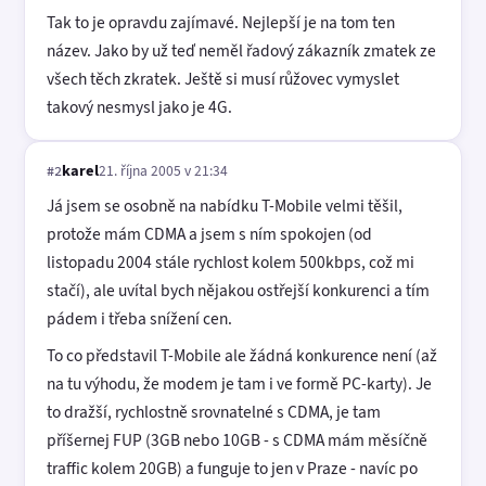
Tak to je opravdu zajímavé. Nejlepší je na tom ten
název. Jako by už teď neměl řadový zákazník zmatek ze
všech těch zkratek. Ještě si musí růžovec vymyslet
takový nesmysl jako je 4G.
karel
21. října 2005 v 21:34
#2
Já jsem se osobně na nabídku T-Mobile velmi těšil,
protože mám CDMA a jsem s ním spokojen (od
listopadu 2004 stále rychlost kolem 500kbps, což mi
stačí), ale uvítal bych nějakou ostřejší konkurenci a tím
pádem i třeba snížení cen.
To co představil T-Mobile ale žádná konkurence není (až
na tu výhodu, že modem je tam i ve formě PC-karty). Je
to dražší, rychlostně srovnatelné s CDMA, je tam
příšernej FUP (3GB nebo 10GB - s CDMA mám měsíčně
traffic kolem 20GB) a funguje to jen v Praze - navíc po