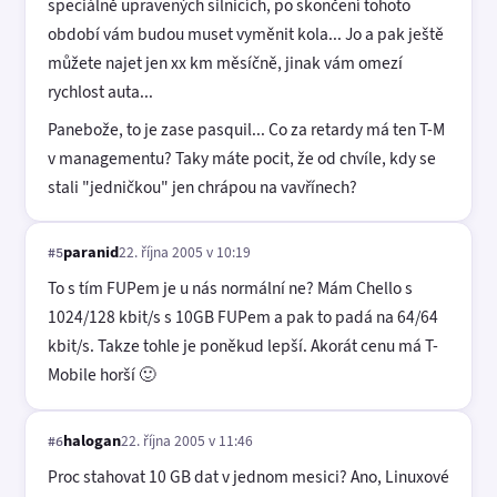
speciálně upravených silnicích, po skončení tohoto
období vám budou muset vyměnit kola... Jo a pak ještě
můžete najet jen xx km měsíčně, jinak vám omezí
rychlost auta...
Panebože, to je zase pasquil... Co za retardy má ten T-M
v managementu? Taky máte pocit, že od chvíle, kdy se
stali "jedničkou" jen chrápou na vavřínech?
paranid
22. října 2005 v 10:19
#5
To s tím FUPem je u nás normální ne? Mám Chello s
1024/128 kbit/s s 10GB FUPem a pak to padá na 64/64
kbit/s. Takze tohle je poněkud lepší. Akorát cenu má T-
Mobile horší 🙂
halogan
22. října 2005 v 11:46
#6
Proc stahovat 10 GB dat v jednom mesici? Ano, Linuxové