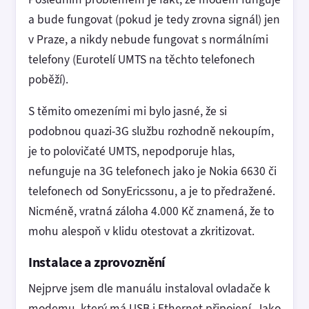
a bude fungovat (pokud je tedy zrovna signál) jen
v Praze, a nikdy nebude fungovat s normálními
telefony (Eurotelí UMTS na těchto telefonech
poběží).
S těmito omezeními mi bylo jasné, že si
podobnou quazi-3G službu rozhodně nekoupím,
je to polovičaté UMTS, nepodporuje hlas,
nefunguje na 3G telefonech jako je Nokia 6630 či
telefonech od SonyEricssonu, a je to předražené.
Nicméně, vratná záloha 4.000 Kč znamená, že to
mohu alespoň v klidu otestovat a zkritizovat.
Instalace a zprovoznění
Nejprve jsem dle manuálu instaloval ovladače k
modemu, který má USB i Ethernet připojení. Jako