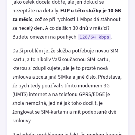
jako celek docela dobře, ale jen dokud se
nezeptáte na detaily.
FUP u této služby je 10 GB
za měsíc
, což se při rychlosti 1 Mbps dá stáhnout
za necelý den. A co dalších 30 dnů v měsíci?
Budete omezeni na pouhých
.
128/64 kbps
Další problém je, že služba potřebuje novou SIM
kartu, a to nikoliv Vaši současnou SIM kartu,
kterou si zduplikujete, ale je to prostě nová
smlouva a zcela jiná SIMka a jiné číslo. Představa,
že bych tedy používal s tímto modemem 3G
(UMTS) internet a na telefonu GPRS/EDGE je
zhola nemožná, jediné jak toho docílit, je
žonglovat se SIM-kartami a mít podepsané dvě
smlouvy.
Posledním problémem je fakt, že modem funguje