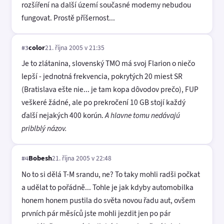
rozšíření na další území současné modemy nebudou
fungovat. Prostě příšernost...
color
21. října 2005 v 21:35
#3
Je to zlátanina, slovenský TMO má svoj Flarion o niečo
lepší - jednotná frekvencia, pokrytých 20 miest SR
(Bratislava ešte nie... je tam kopa dôvodov prečo), FUP
veškeré žádné, ale po prekročení 10 GB stojí každý
ďalší nejakých 400 korún.
A hlavne tomu nedávajú
priblblý názov.
Bobesh
21. října 2005 v 22:48
#4
No to si dělá T-M srandu, ne? To taky mohli radši počkat
a udělat to pořádně... Tohle je jak kdyby automobilka
honem honem pustila do světa novou řadu aut, ovšem
prvních pár měsíců jste mohli jezdit jen po pár