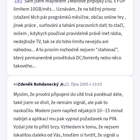
Sám jsem majitelem 1MBitové přípojky DSL s FUP
[6]
limitem 10GB/měs... Uznávám, že na běžný provoz
(stažení těch pár prográmků měsíčne, občas online hry ,
jinak práce , surfování a tahání pracovních dat) to stačí,
ovšem , kdybych používal pravidelně právě inet rádia,
nedejbože TV, tak se do toho limitu nevejdu ani
náhodou... A to prosím rozhodně nejsem "stahovač",
který permanentně provětrává DC/torrenty nebo něco
takového...
Zdeněk Bohdanecký Jr.
22. října 2005 v 23:53
#9
Myslím, že prvotní připojení do sítě trvá poněkud déle,
také jsem se divil, že nemám signál, ale pak to
naskočilo. Modem jsem napřed nějakých 10--15 minut
nabíjel a aplikací mu pak vypnul požadavek na PIN.
Vzdal jste to příliš brzy. Vzhledem k tomu, že nejsem
lokalitou daleko od Vás, troufám si tvrdit, že signál u