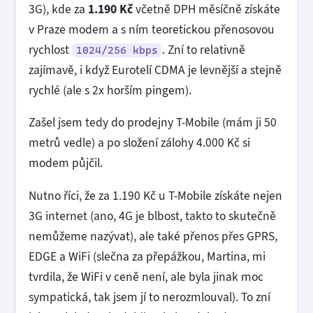
3G), kde za
1.190 Kč
včetně DPH měsíčně získáte
v Praze modem a s ním teoretickou přenosovou
rychlost
. Zní to relativně
1024/256 kbps
zajímavě, i když Eurotelí CDMA je levnější a stejně
rychlé (ale s 2x horším pingem).
Zašel jsem tedy do prodejny T-Mobile (mám ji 50
metrů vedle) a po složení zálohy 4.000 Kč si
modem půjčil.
Nutno říci, že za 1.190 Kč u T-Mobile získáte nejen
3G internet (ano, 4G je blbost, takto to skutečně
nemůžeme nazývat), ale také přenos přes GPRS,
EDGE a WiFi (slečna za přepážkou, Martina, mi
tvrdila, že WiFi v ceně není, ale byla jinak moc
sympatická, tak jsem jí to nerozmlouval). To zní