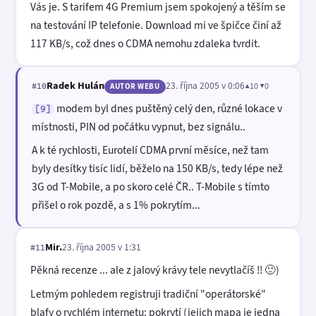
Vás je. S tarifem 4G Premium jsem spokojený a těším se
na testování IP telefonie. Download mi ve špičce činí až
117 KB/s, což dnes o CDMA nemohu zdaleka tvrdit.
Radek Hulán
23. října 2005 v 0:06
▲10 ▼0
#10
AUTOR WEBU
modem byl dnes puštěný celý den, různé lokace v
[9]
místnosti, PIN od počátku vypnut, bez signálu..
A k té rychlosti, Eurotelí CDMA první měsíce, než tam
byly desítky tisíc lidí, běželo na 150 KB/s, tedy lépe než
3G od T-Mobile, a po skoro celé ČR.. T-Mobile s tímto
přišel o rok pozdě, a s 1% pokrytím...
Mir.
23. října 2005 v 1:31
#11
Pěkná recenze ... ale z jalový krávy tele nevytlačíš !! 🙂)
Letmým pohledem registruji tradiční "operátorské"
blafy o rychlém internetu: pokrytí (jejich mapa je jedna