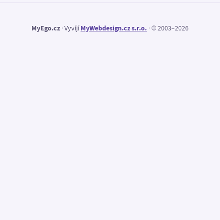
MyEgo.cz
· Vyvíjí
MyWebdesign.cz s.r.o.
· © 2003–2026