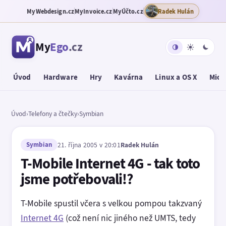
MyWebdesign.cz
MyInvoice.cz
MyÚčto.cz
Radek Hulán
My
Ego
.cz
Úvod
Hardware
Hry
Kavárna
Linux a OS X
Micr
Úvod
›
Telefony a čtečky
›
Symbian
Symbian
21. října 2005 v 20:01
Radek Hulán
T-Mobile Internet 4G - tak toto
jsme potřebovali!?
T-Mobile spustil včera s velkou pompou takzvaný
Internet 4G
(což není nic jiného než UMTS, tedy