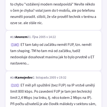
to chybu "vzdálený modem neodpovídá" Nevíte někdo
v čem je chyba? volal jsem do t-mobiĺu, ale po telefonu
neuměli poradit. slíbili, že vše prověří technik v terénu a
ozve se. ale stále nic.
Anonzm
31. října 2005 v 14:22
#13
ET tam taky od začátku neměl FUP, tzn. neměl
[10]
tam shaping. TM ho tam má od začátku, tudíž
nedovoluje dosahovat maxima jak to bylo prvotně u ET
nastaveno...
Kamojedov
2. listopadu 2005 v 19:32
#14
ET měl při spuštění (bez FUP) na IP vrstvě umělý
[13]
limit 800 kbps. Po zavedení FUP je tam jen technický
limit 2,4 Mbps (na linku, tj. něco kolem 2 Mbps na IP).
Při počtu uživatelů je ale člověk málokdy v sektoru sám,