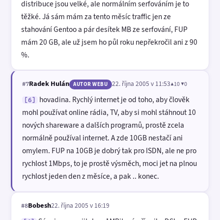
distribuce jsou velké, ale normálním serfováním je to
těžké. Já sám mám za tento měsíc traffic jen ze
stahování Gentoo a pár desítek MB ze serfování, FUP
mám 20 GB, ale už jsem ho půl roku nepřekročil ani z 90
%.
Radek Hulán
22. října 2005 v 11:53
▲10 ▼0
#7
AUTOR WEBU
hovadina. Rychlý internet je od toho, aby člověk
[6]
mohl používat online rádia, TV, aby si mohl stáhnout 10
nových shareware a dalších programů, prostě zcela
normálně používal internet. A zde 10GB nestačí ani
omylem. FUP na 10GB je dobrý tak pro ISDN, ale ne pro
rychlost 1Mbps, to je prostě výsměch, moci jet na plnou
rychlost jeden den z měsíce, a pak .. konec.
Bobesh
22. října 2005 v 16:19
#8