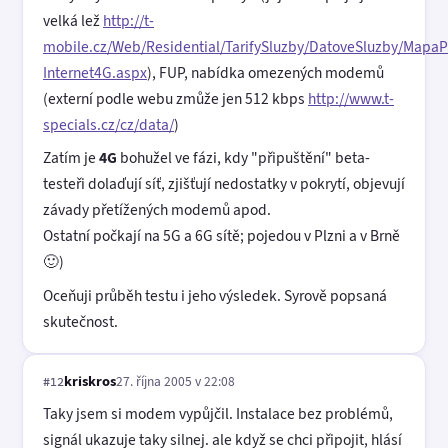
velká lež
http://t-
mobile.cz/Web/Residential/TarifySluzby/DatoveSluzby/MapaP
Internet4G.aspx
), FUP, nabídka omezených modemů
(externí podle webu zmůže jen 512 kbps
http://www.t-
specials.cz/cz/data/
)
Zatím je
4G
bohužel ve fázi, kdy "připuštění" beta-
testeři dolaďují síť, zjišťují nedostatky v pokrytí, objevují
závady přetížených modemů apod.
Ostatní počkají na 5G a 6G sítě; pojedou v Plzni a v Brně
🙂)
Oceňuji průběh testu i jeho výsledek. Syrově popsaná
skutečnost.
kriskros
27. října 2005 v 22:08
#12
Taky jsem si modem vypůjčil. Instalace bez problémů,
signál ukazuje taky silnej. ale když se chci připojit, hlásí