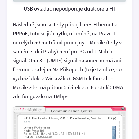
USB ovladač nepodporuje dualcore a HT
Následně jsem se tedy připojil přes Ethernet a
PPPoE, toto se již chytlo, nicméně, na Praze 1
necelých 50 metrů od prodejny T-Mobile (tedy v
samém srdci Prahy) není pro 3G od T-Mobile
signál. Ona 3G (UMTS) signál nakonec nemá ani
firemní prodejna Na Příkopech (to je ta ulice, co
vychází dole z Václaváku). GSM telefon od T-
Mobile zde má přitom 5 čárek z 5, Eurotelí CDMA
zde fungovalo na 1Mbps.