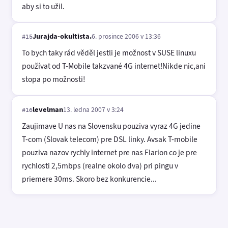
aby si to užil.
Jurajda-okultista.
6. prosince 2006 v 13:36
#15
To bych taky rád věděl jestli je možnost v SUSE linuxu
používat od T-Mobile takzvané 4G internet!Nikde nic,ani
stopa po možnosti!
levelman
13. ledna 2007 v 3:24
#16
Zaujimave U nas na Slovensku pouziva vyraz 4G jedine
T-com (Slovak telecom) pre DSL linky. Avsak T-mobile
pouziva nazov rychly internet pre nas Flarion co je pre
rychlosti 2,5mbps (realne okolo dva) pri pingu v
priemere 30ms. Skoro bez konkurencie...