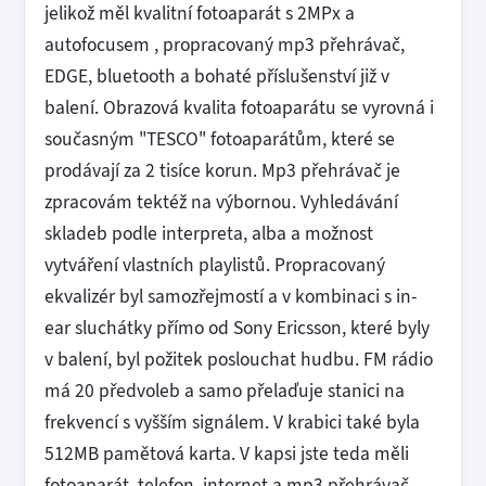
jelikož měl kvalitní fotoaparát s 2MPx a
autofocusem , propracovaný mp3 přehrávač,
EDGE, bluetooth a bohaté příslušenství již v
balení. Obrazová kvalita fotoaparátu se vyrovná i
současným "TESCO" fotoaparátům, které se
prodávají za 2 tisíce korun. Mp3 přehrávač je
zpracovám tektéž na výbornou. Vyhledávání
skladeb podle interpreta, alba a možnost
vytváření vlastních playlistů. Propracovaný
ekvalizér byl samozřejmostí a v kombinaci s in-
ear sluchátky přímo od Sony Ericsson, které byly
v balení, byl požitek poslouchat hudbu. FM rádio
má 20 předvoleb a samo přelaďuje stanici na
frekvencí s vyšším signálem. V krabici také byla
512MB pamětová karta. V kapsi jste teda měli
fotoaparát, telefon, internet a mp3 přehrávač.