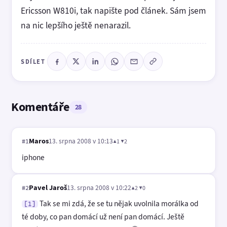
Ericsson W810i, tak napište pod článek. Sám jsem
na nic lepšího ještě nenarazil.
SDÍLET
Komentáře
28
Maros
13. srpna 2008 v 10:13
▲1 ▼2
#1
iphone
Pavel Jaroš
13. srpna 2008 v 10:22
▲2 ▼0
#2
Tak se mi zdá, že se tu nějak uvolnila morálka od
[1]
té doby, co pan domácí už není pan domácí. Ještě