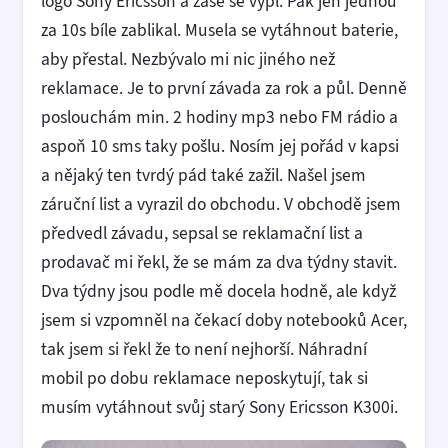
logo Sony Ericsson a zase se vypl. Pak jen jednou
za 10s bíle zablikal. Musela se vytáhnout baterie,
aby přestal. Nezbývalo mi nic jiného než
reklamace. Je to první závada za rok a půl. Denně
poslouchám min. 2 hodiny mp3 nebo FM rádio a
aspoň 10 sms taky pošlu. Nosím jej pořád v kapsi
a nějaký ten tvrdý pád také zažil. Našel jsem
záruční list a vyrazil do obchodu. V obchodě jsem
předvedl závadu, sepsal se reklamační list a
prodavač mi řekl, že se mám za dva týdny stavit.
Dva týdny jsou podle mě docela hodně, ale když
jsem si vzpomněl na čekací doby notebooků Acer,
tak jsem si řekl že to není nejhorší. Náhradní
mobil po dobu reklamace neposkytují, tak si
musím vytáhnout svůj starý Sony Ericsson K300i.