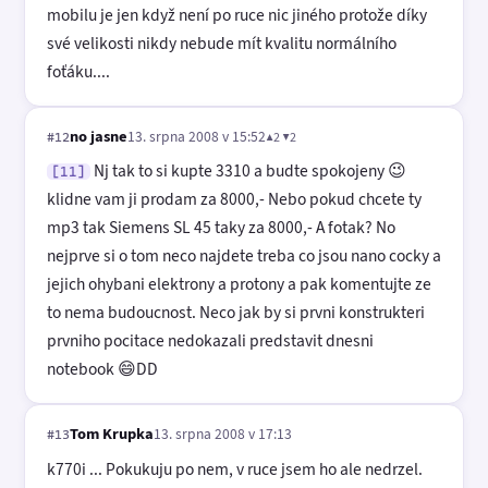
mobilu je jen když není po ruce nic jiného protože díky
své velikosti nikdy nebude mít kvalitu normálního
foťáku....
no jasne
13. srpna 2008 v 15:52
▲2 ▼2
#12
Nj tak to si kupte 3310 a budte spokojeny 😉
[11]
klidne vam ji prodam za 8000,- Nebo pokud chcete ty
mp3 tak Siemens SL 45 taky za 8000,- A fotak? No
nejprve si o tom neco najdete treba co jsou nano cocky a
jejich ohybani elektrony a protony a pak komentujte ze
to nema budoucnost. Neco jak by si prvni konstrukteri
prvniho pocitace nedokazali predstavit dnesni
notebook 😄DD
Tom Krupka
13. srpna 2008 v 17:13
#13
k770i ... Pokukuju po nem, v ruce jsem ho ale nedrzel.