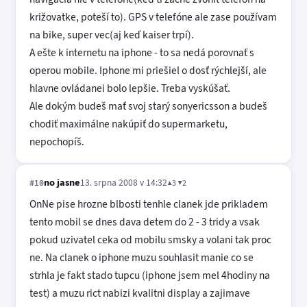
križovatke, poteší to). GPS v telefóne ale zase používam
na bike, super vec(aj keď kaiser trpí).
A ešte k internetu na iphone - to sa nedá porovnať s
operou mobile. Iphone mi priešiel o dosť rýchlejší, ale
hlavne ovládanei bolo lepšie. Treba vyskúšať.
Ale dokým budeš mať svoj starý sonyericsson a budeš
chodiť maximálne nakúpiť do supermarketu,
nepochopíš.
no jasne
13. srpna 2008 v 14:32
▲3 ▼2
#10
OnNe pise hrozne blbosti tenhle clanek jde prikladem
tento mobil se dnes dava detem do 2 - 3 tridy a vsak
pokud uzivatel ceka od mobilu smsky a volani tak proc
ne. Na clanek o iphone muzu souhlasit manie co se
strhla je fakt stado tupcu (iphone jsem mel 4hodiny na
test) a muzu rict nabizi kvalitni display a zajimave