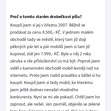
Proč o tomto starém drobečkovi píšu?
Koupil jsem si jej v březnu 2007. Běžně se
prodával za cenu 8.500,- KČ. V jednom malém
obchodě tady ve městě, který tam již stojí
pěkných pár let a pár mobilů jsem si tam již
kupoval, stál jen 7.999,- KČ. Byla u něj 2 roky
záruka a vše příslušenství co má být. Poprvé jsem
viděl v kamenném obchodě mobil levněji než na
internetu. Proto jsem rozbil prasátko a běžel si ho
koupit. Koupil jsem si tedy mobil, ke kterému
jsem ještě dodnes nenašel vhodného
konkurenta. Nyní se mi ale pokazil. Chtěl jsem ho
zapnout, ale nešel. Jen zavrněl, objevilo se zelené