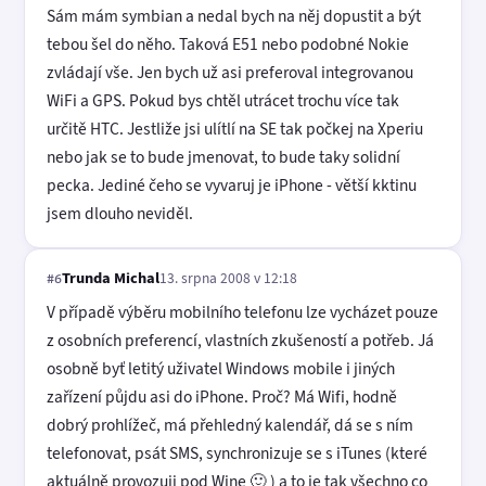
Sám mám symbian a nedal bych na něj dopustit a být
tebou šel do něho. Taková E51 nebo podobné Nokie
zvládají vše. Jen bych už asi preferoval integrovanou
WiFi a GPS. Pokud bys chtěl utrácet trochu více tak
určitě HTC. Jestliže jsi ulítlí na SE tak počkej na Xperiu
nebo jak se to bude jmenovat, to bude taky solidní
pecka. Jediné čeho se vyvaruj je iPhone - větší kktinu
jsem dlouho neviděl.
Trunda Michal
13. srpna 2008 v 12:18
#6
V případě výběru mobilního telefonu lze vycházet pouze
z osobních preferencí, vlastních zkušeností a potřeb. Já
osobně byť letitý uživatel Windows mobile i jiných
zařízení půjdu asi do iPhone. Proč? Má Wifi, hodně
dobrý prohlížeč, má přehledný kalendář, dá se s ním
telefonovat, psát SMS, synchronizuje se s iTunes (které
aktuálně provozuji pod Wine 🙂 ) a to je tak všechno co