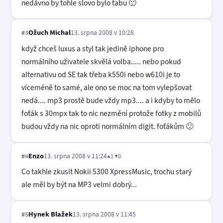
nedávno by tohle slovo bylo tabu 🙂
Ožuch Michal
13. srpna 2008 v 10:28
#3
když chceš luxus a styl tak jedině iphone pro
normálního uživatele skvělá volba..... nebo pokud
alternativu od SE tak třeba k550i nebo w610i je to
víceméně to samé, ale ono se moc na tom vylepšovat
nedá.... mp3 prostě bude vždy mp3.... a i kdyby to mělo
foťák s 30mpx tak to nic nezmění protože fotky z mobilů
budou vždy na nic oproti normálním digit. foťákům 🙂
Enzo
13. srpna 2008 v 11:24
▲1 ▼0
#4
Co takhle zkusit Nokii 5300 XpressMusic, trochu starý
ale měl by být na MP3 velmi dobrý...
Hynek Blažek
13. srpna 2008 v 11:45
#5