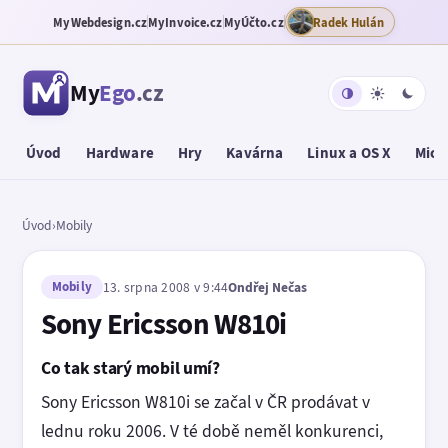
MyWebdesign.cz
MyInvoice.cz
MyÚčto.cz
Radek Hulán
My
Ego
.cz
Úvod
Hardware
Hry
Kavárna
Linux a OS X
Micr
Úvod
›
Mobily
Mobily
13. srpna 2008 v 9:44
Ondřej Nečas
Sony Ericsson W810i
Co tak starý mobil umí?
Sony Ericsson W810i se začal v ČR prodávat v
lednu roku 2006. V té době neměl konkurenci,