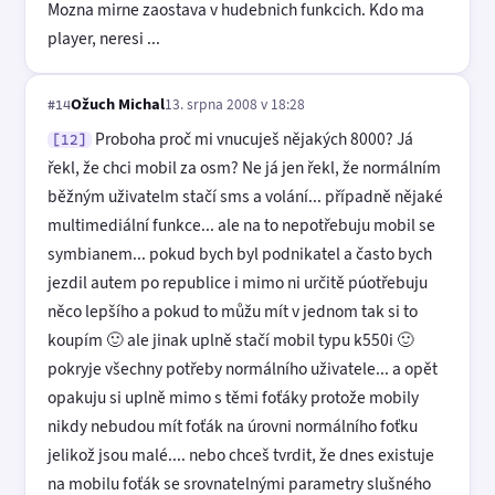
Mozna mirne zaostava v hudebnich funkcich. Kdo ma
player, neresi ...
Ožuch Michal
13. srpna 2008 v 18:28
#14
Proboha proč mi vnucuješ nějakých 8000? Já
[12]
řekl, že chci mobil za osm? Ne já jen řekl, že normálním
běžným uživatelm stačí sms a volání... případně nějaké
multimediální funkce... ale na to nepotřebuju mobil se
symbianem... pokud bych byl podnikatel a často bych
jezdil autem po republice i mimo ni určitě púotřebuju
něco lepšího a pokud to můžu mít v jednom tak si to
koupím 🙂 ale jinak uplně stačí mobil typu k550i 🙂
pokryje všechny potřeby normálního uživatele... a opět
opakuju si uplně mimo s těmi foťáky protože mobily
nikdy nebudou mít foťák na úrovni normálního foťku
jelikož jsou malé.... nebo chceš tvrdit, že dnes existuje
na mobilu foťák se srovnatelnými parametry slušného