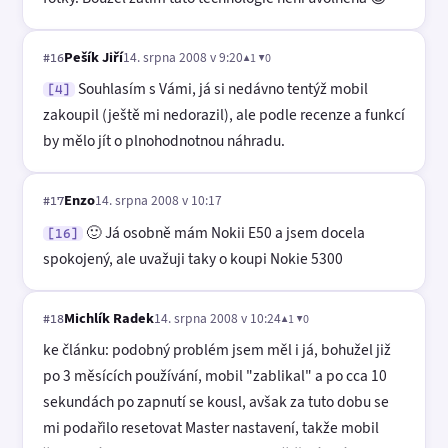
Pešík Jiří
14. srpna 2008 v 9:20
▲1 ▼0
#16
Souhlasím s Vámi, já si nedávno tentýž mobil
[4]
zakoupil (ještě mi nedorazil), ale podle recenze a funkcí
by mělo jít o plnohodnotnou náhradu.
Enzo
14. srpna 2008 v 10:17
#17
🙂 Já osobně mám Nokii E50 a jsem docela
[16]
spokojený, ale uvažuji taky o koupi Nokie 5300
Michlík Radek
14. srpna 2008 v 10:24
▲1 ▼0
#18
ke článku: podobný problém jsem měl i já, bohužel již
po 3 měsících používání, mobil "zablikal" a po cca 10
sekundách po zapnutí se kousl, avšak za tuto dobu se
mi podařilo resetovat Master nastavení, takže mobil