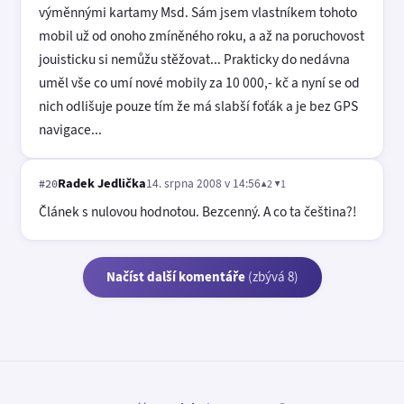
výměnnými kartamy Msd. Sám jsem vlastníkem tohoto
mobil už od onoho zmíněného roku, a až na poruchovost
jouisticku si nemůžu stěžovat... Prakticky do nedávna
uměl vše co umí nové mobily za 10 000,- kč a nyní se od
nich odlišuje pouze tím že má slabší foťák a je bez GPS
navigace...
Radek Jedlička
14. srpna 2008 v 14:56
▲2 ▼1
#20
Článek s nulovou hodnotou. Bezcenný. A co ta čeština?!
Načíst další komentáře
(zbývá 8)