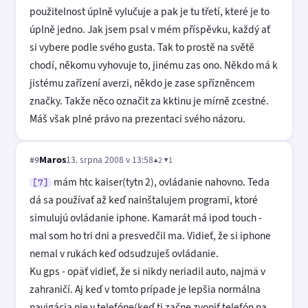
použitelnost úplně vylučuje a pak je tu třetí, které je to
úplně jedno. Jak jsem psal v mém příspěvku, každý ať
si vybere podle svého gusta. Tak to prostě na světě
chodí, někomu vyhovuje to, jinému zas ono. Někdo má k
jistému zařízení averzi, někdo je zase spřízněncem
značky. Takže něco označit za kktinu je mírně zcestné.
Máš však plné právo na prezentaci svého názoru.
Maros
13. srpna 2008 v 13:58
▲2 ▼1
#9
mám htc kaiser(tytn 2), ovládanie nahovno. Teda
[7]
dá sa používať až keď nainštalujem programi, ktoré
simulujú ovládanie iphone. Kamarát má ipod touch -
mal som ho tri dni a presvedčil ma. Vidieť, že si iphone
nemal v rukách keď odsudzuješ ovládanie.
Ku gps - opäť vidieť, že si nikdy neriadil auto, najmä v
zahraničí. Aj keď v tomto prípade je lepšia normálna
navigácia nie v telefóne(keď ti začne zvoniť telefón na