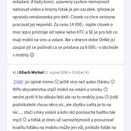
ovladani. A tady konci. uzavreny system nemoznost
nahravat video a hrozny fotak je jen zacatek. Iphone je
opravdu omalovanka pro deti. Clovek co chce seriozne
pracovat jej neporidi. Za cenu 14 000,- najde clovek o
moc lepsi pristroje od nokie nebo HTC a SE je pro lidi co
maji mobil na sms a volani. Ale v dnesni dobe OnNe jsi
zaspal jdi se podivat co se prodava za 8 000,- v obchode
s mobily 😉
Ožuch Michal
13. srpna 2008 v 15:42
▲1 ▼2
#11
jsi úplně mimo 🙂 ještě více než autor článku 🙂
[10]
90% obyvatelstva stačí mobil na volání a smsky 🙂
nevím jestli ti to někdo řekl ale na to mobily jsou 🙂 jistě
podnikatelé chcou něco víc, ale zbytku světa je to na
nic.... stačí smky volání a kdo rád poslouchá hudbu tak
mp3 🙂 a foťák je dnes už samozřejmostí a posuzovat
kvalitu foťáku na mobilu může jen vůl, protože foťák na