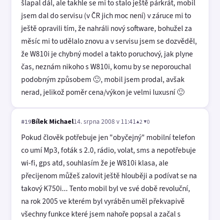
šlapal dál, ale takhle se mi to stalo ještě párkrát, mobil
jsem dal do servisu (v ČR jich moc není) v záruce mi to
ještě opravili tím, že nahráli nový software, bohužel za
měsíc mi to udělalo znovu a v servisu jsem se dozvěděl,
že W810i je chybný model a takto poruchový, jak plyne
čas, neznám nikoho s W810i, komu by se neporouchal
podobným způsobem 🙂, mobil jsem prodal, avšak
nerad, jelikož poměr cena/výkon je velmi luxusní 🙂
Bílek Michael
14. srpna 2008 v 11:41
▲2 ▼0
#19
Pokud člověk potřebuje jen "obyčejný" mobilní telefon
co umí Mp3, foták s 2.0, rádio, volat, sms a nepotřebuje
wi-fi, gps atd, souhlasím že je W810i klasa, ale
přecijenom můžeš zalovit ještě hlouběji a podívat se na
takový K750i... Tento mobil byl ve své době revoluční,
na rok 2005 ve kterém byl vyráběn uměl překvapivě
všechny funkce které jsem nahoře popsal a začal s