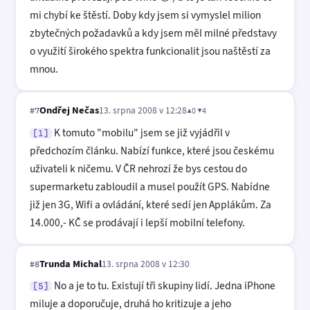
mi chybí ke štěstí. Doby kdy jsem si vymyslel milion
zbytečných požadavků a kdy jsem měl milné představy
o využití širokého spektra funkcionalit jsou naštěstí za
mnou.
Ondřej Nečas
13. srpna 2008 v 12:28
▲0 ▼4
#7
K tomuto "mobilu" jsem se již vyjádřil v
[1]
předchozím článku. Nabízí funkce, které jsou českému
uživateli k ničemu. V ČR nehrozí že bys cestou do
supermarketu zabloudil a musel použít GPS. Nabídne
již jen 3G, Wifi a ovládání, které sedí jen Applákům. Za
14.000,- KČ se prodávají i lepší mobilní telefony.
Trunda Michal
13. srpna 2008 v 12:30
#8
No a je to tu. Existují tři skupiny lidí. Jedna iPhone
[5]
miluje a doporučuje, druhá ho kritizuje a jeho