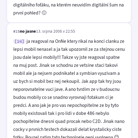
digitálního foťáku, na kterém neuvidím digitální šum na
první pohled? 🙂
no jasne
13. srpna 2008 v 22:55
#15
ja reagoval na OnNe ktery rikal na konci clanku ze
[14]
lepsi mobil nenasel a ja tak upozornil ze za stejnou cenu
jsou dale lepsi mobily!!! Takze vy jste reagoval spatne
na muj post. Jinak se schodnu ze vetsine staci takovi
mobil ale ja nejsem podnikatel a symbian vyuzivam a
uz bych si mobil bez nej nekoupil. Jak app tak hry jsou
neporovnatelne vuci jave. A ano tvrdim ze v budoucnu
budou mobily co se snadno vyrovnaji fotakum ci je
predci. A ano jak je pro vas nepochopitelne ze by tyto
mobily existovali tak i pro lidi v dobe 486 nebylo
pochopitelne dnesni quad procak nebo C2D. Jinak nano
cocky v prvnich testech dokazali delat krystalicky ciste
fotky. Bouzel zatim tato technologie neni uvolnena 😉