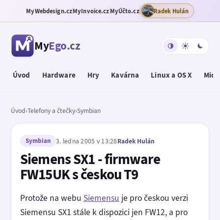
MyWebdesign.cz
MyInvoice.cz
MyÚčto.cz
Radek Hulán
My
Ego
.cz
Úvod
Hardware
Hry
Kavárna
Linux a OS X
Micr
Úvod
›
Telefony a čtečky
›
Symbian
Symbian
3. ledna 2005 v 13:28
Radek Hulán
Siemens SX1 - firmware
FW15UK s českou T9
Protože na webu
Siemensu
je pro českou verzi
Siemensu SX1 stále k dispozici jen FW12, a pro