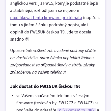
anglickou verzi již FW15, který je podstatně lepší
a stabilnější, rozhodl jsem se nejenom
modifikovat tento firmware pro témata
(napíšu k
tomu v jiném článku podrobný popis), ale i
doplnit do FW15UK českou T9. Jde to docela
snadno 🙂
Upozornění:
veškeré zde uvedené postupy děláte
na vlastní riziko. Autor článku nepřebírá žádnou
zodpovědnost za případné škody a ztrátu záruky
způsobenou na Vašem telefonu!
Jak dostat do FW15UK českou T9:
ve Vašem současném telefonu s českým
firmware (testován byl FW12CZ a FW14CZ) se
podívejte do adresáře
a
Z:\System\T9Ldb\