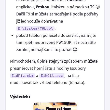
anglickou,
českou
, italskou a německou T9 🙂
Další T9 si můžete samozřejmě podle potřeby
již jednoduše dohrávat na
,
E:\System\T9Ldb\
pokud telefon ponesete do servisu, nahrejte
tam zpět neupravený FW15UK, ať neztratíte
záruku, nemají šanci to poznat 😉
Mimochodem, úplně stejným způsobem můžete
přesměrovat horní lištu a hodiny (soubory
a
) na E:, a
EidPic.mbm
EikCtl.rsc
modifikovat tak vzhled telefonu (témata).
Výsledek: