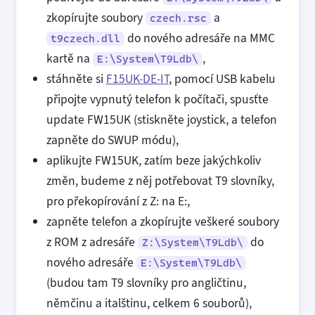
zkopírujte soubory
a
czech.rsc
do nového adresáře na MMC
t9czech.dll
kartě na
,
E:\System\T9Ldb\
stáhněte si
F15UK-DE-IT
, pomocí USB kabelu
připojte vypnutý telefon k počítači, spusťte
update FW15UK (stiskněte joystick, a telefon
zapněte do SWUP módu),
aplikujte FW15UK, zatím beze jakýchkoliv
změn, budeme z něj potřebovat T9 slovníky,
pro překopírování z Z: na E:,
zapněte telefon a zkopírujte veškeré soubory
z ROM z adresáře
do
Z:\System\T9Ldb\
nového adresáře
E:\System\T9Ldb\
(budou tam T9 slovníky pro angličtinu,
němčinu a italštinu, celkem 6 souborů),