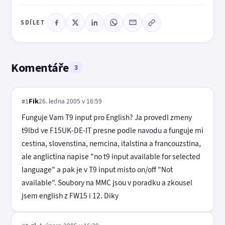
SDÍLET
Komentáře
3
Fik
26. ledna 2005 v 16:59
#1
Funguje Vam T9 input pro English? Ja provedl zmeny
t9lbd ve F15UK-DE-IT presne podle navodu a funguje mi
cestina, slovenstina, nemcina, italstina a francouzstina,
ale anglictina napise "no t9 input available for selected
language" a pak je v T9 input misto on/off "Not
available". Soubory na MMC jsou v poradku a zkousel
jsem english z FW15 i 12. Diky