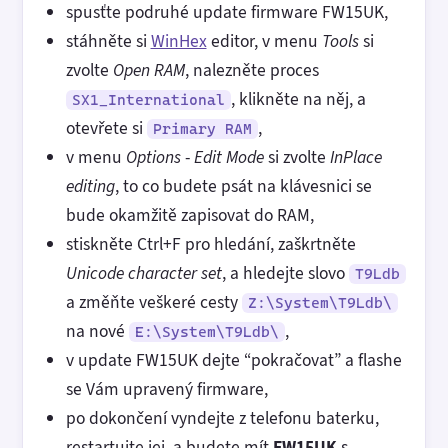
spusťte podruhé update firmware FW15UK,
stáhněte si
WinHex
editor, v menu
Tools
si
zvolte
Open RAM
, nalezněte proces
, klikněte na něj, a
SX1_International
otevřete si
,
Primary RAM
v menu
Options
-
Edit Mode
si zvolte
InPlace
editing
, to co budete psát na klávesnici se
bude okamžitě zapisovat do RAM,
stiskněte Ctrl+F pro hledání, zaškrtněte
Unicode character set
, a hledejte slovo
T9Ldb
a změňte veškeré cesty
Z:\System\T9Ldb\
na nové
,
E:\System\T9Ldb\
v update FW15UK dejte “pokračovat” a flashe
se Vám upravený firmware,
po dokončení vyndejte z telefonu baterku,
restartujte jej, a budete mít
FW15UK
s