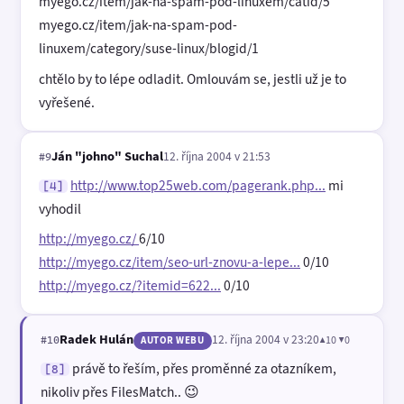
myego.cz/item/jak-na-spam-pod-linuxem/catid/5
myego.cz/item/jak-na-spam-pod-
linuxem/category/suse-linux/blogid/1
chtělo by to lépe odladit. Omlouvám se, jestli už je to
vyřešené.
Ján "johno" Suchal
12. října 2004 v 21:53
#9
http://www.top25web.com/pagerank.php...
mi
[4]
vyhodil
http://myego.cz/
6/10
http://myego.cz/item/seo-url-znovu-a-lepe...
0/10
http://myego.cz/?itemid=622...
0/10
Radek Hulán
12. října 2004 v 23:20
▲10 ▼0
#10
AUTOR WEBU
právě to řeším, přes proměnné za otazníkem,
[8]
nikoliv přes FilesMatch.. 😉