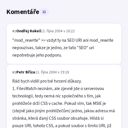
Komentáře
21
Ondřej Kokeš
12. října 2004 v 18:22
#1
"mod_rewrite" >> vzdyt ty na SEO URI ani mod_rewrite
nepouzivas, takze je jedno, ze tato "SEO" uri
nepotrebuje jeho podporu.
Petr Bříza
12. října 2004 v 19:18
#2
Rád bych viděl pro tvé tvrzení důkazy.
1. FilesMatch neznám, ale zjevně jde o serverovou
technologii, tedy nemá nic společného s tím, jak
prohlížeče drží CSS v cache. Pokud vím, tak MSIE je
(stejně jako jiným prohlížečům) jedno, jakou adresu má
stránka, která daný CSS soubor obsahuje. Hlídá si
pouze URL tohoto CSS, a pokud soubor s tímto URL již