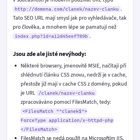
.
http://domena.com/clanek/nazev-clanku
Tato SEO URL mají smysl jak pro vyhledávače, tak
pro člověka, a mnohem lépe se pamatují než
.
index.php?id=a12d45eef789b
Jsou zde ale jisté nevýhody:
Některé browsery, jmenovitě MSIE, načítají při
shlédnutí článku CSS znovu, nedrží je v cache,
přestože již mají v cache CSS z domény, pokud
je URL
/clanek/nazev-clanku
zpracováváno pomocí FilesMatch, tedy:
<FilesMatch "^clanek$">
ForceType application/x-httpd-php
</FilesMatch>
FilesMatch se nedá použít na Microsoftím IIS,