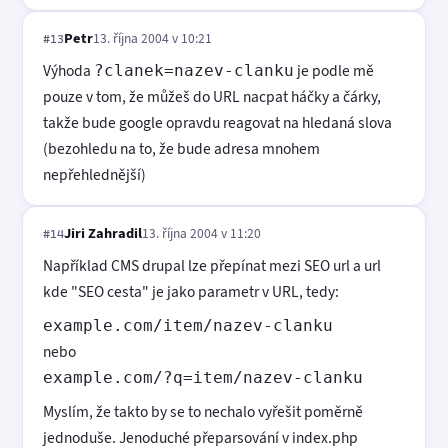
Petr
13. října 2004 v 10:21
#13
Výhoda
je podle mě
?clanek=nazev-clanku
pouze v tom, že můžeš do URL nacpat háčky a čárky,
takže bude google opravdu reagovat na hledaná slova
(bezohledu na to, že bude adresa mnohem
nepřehlednější)
Jiri Zahradil
13. října 2004 v 11:20
#14
Například CMS drupal lze přepínat mezi SEO url a url
kde "SEO cesta" je jako parametr v URL, tedy:
example.com/item/nazev-clanku
nebo
example.com/?q=item/nazev-clanku
Myslím, že takto by se to nechalo vyřešit poměrně
jednoduše. Jenoduché přeparsování v index.php