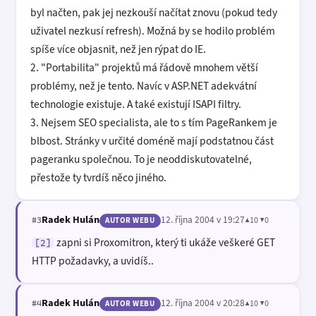
byl načten, pak jej nezkouší načítat znovu (pokud tedy
uživatel nezkusí refresh). Možná by se hodilo problém
spíše více objasnit, než jen rýpat do IE.
2. "Portabilita" projektů má řádově mnohem větší
problémy, než je tento. Navíc v ASP.NET adekvátní
technologie existuje. A také existují ISAPI filtry.
3. Nejsem SEO specialista, ale to s tím PageRankem je
blbost. Stránky v určité doméně mají podstatnou část
pageranku společnou. To je neoddiskutovatelné,
přestože ty tvrdíš něco jiného.
Radek Hulán
12. října 2004 v 19:27
▲10 ▼0
#3
AUTOR WEBU
zapni si Proxomitron, který ti ukáže veškeré GET
[2]
HTTP požadavky, a uvidíš..
Radek Hulán
12. října 2004 v 20:28
▲10 ▼0
#4
AUTOR WEBU