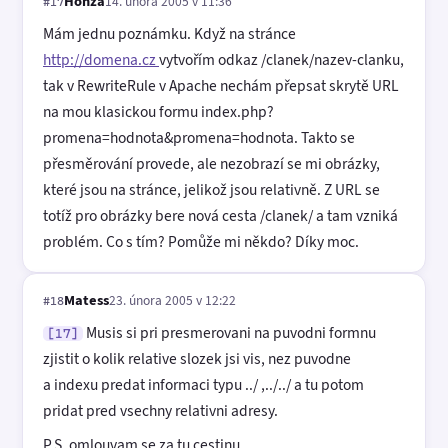
Honza
14. února 2005 v 11:36
#17
Mám jednu poznámku. Když na stránce
http://domena.cz
vytvořím odkaz /clanek/nazev-clanku,
tak v RewriteRule v Apache nechám přepsat skrytě URL
na mou klasickou formu index.php?
promena=hodnota&promena=hodnota. Takto se
přesměrování provede, ale nezobrazí se mi obrázky,
které jsou na stránce, jelikož jsou relativně. Z URL se
totíž pro obrázky bere nová cesta /clanek/ a tam vzniká
problém. Co s tím? Pomůže mi někdo? Díky moc.
Matess
23. února 2005 v 12:22
#18
Musis si pri presmerovani na puvodni formnu
[17]
zjistit o kolik relative slozek jsi vis, nez puvodne
a indexu predat informaci typu ../ ,../../ a tu potom
pridat pred vsechny relativni adresy.
P.S. omlouvam se za tu cestinu