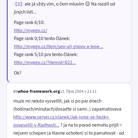
ale já vždy vím, o čem mluvím 😉 Na rozdíl od
[2]
jiných lidí...
Page rank 6/10:
http://myego.cz/
Page rank 0/10 tento článek:
http://myego.cz/item/seo-url-znovu-a-lepe...
Page rank 5/10 pro tento článek:
http://myego.cz/?itemid=622...
Ok?
whoa-framework.org
12. října 2004 v 21:11
#5
muze mi nekdo vysvetlit, jak si po par dnech
(hodinach/minutach/dosadte si sami..) zapamatovava
http://www.server.cz/clanek/Jak-jsme-se-hezky-
poveselili-v-Radhosti...
? ja na to porad nemohu prijit =
nejsem schopen (a hlavne ochoten) si to pamatovat - od