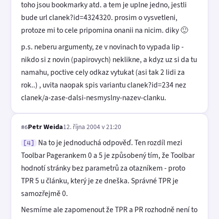
toho jsou bookmarky atd. a tem je uplne jedno, jestli
bude url clanek?id=4324320. prosim o vysvetleni,
protoze mi to cele pripomina onanii na nicim. diky 🙂
p.s. neberu argumenty, ze v novinach to vypada lip -
nikdo si z novin (papirovych) neklikne, a kdyz uz si da tu
namahu, poctive cely odkaz vytukat (asi tak 2 lidi za
rok..) , uvita naopak spis variantu clanek?id=234 nez
clanek/a-zase-dalsi-nesmyslny-nazev-clanku.
Petr Weida
12. října 2004 v 21:20
#6
Na to je jednoduchá odpověď. Ten rozdíl mezi
[4]
Toolbar Pagerankem 0 a 5 je způsobený tím, že Toolbar
hodnotí stránky bez parametrů za otazníkem - proto
TPR 5 u článku, který je ze dneška. Správné TPR je
samozřejmě 0.
Nesmíme ale zapomenout že TPR a PR rozhodně není to