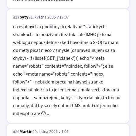
pyty
21. května 2005 v 17:07
#19
na osobnych a podobnych relativne "statickych
strankach" to pouzivam tiez tak.. ale IMHO je to na
weblogu nepouzitelne - (ked hovorime o SEO) to mam
do mety pisat nieco v zmysle (ospravedlnujem sa za
chyby) - if (!isset(GET_['clanek'])) echo "<meta
name="robots" contents="noindex, follow">"; else
echo "<meta name="robots" contents="index,
follow">" - nebudem preca na hlavnej stranke
indexovat nie ?? a to je len jedna z mala veci, ktora ma
napadla... samozrejme, keby si s tym dal niekto trochu
namahy, dal by sa cely output CMS urobit do jedineho
index.php ale 🙂 ..
Martin
20. ledna 2006 v 1:06
#20