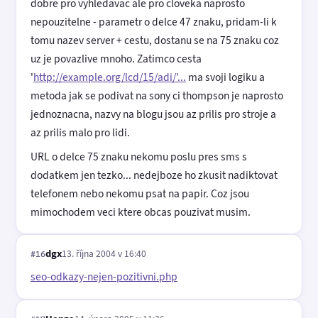
dobre pro vyhledavac ale pro cloveka naprosto
nepouzitelne - parametr o delce 47 znaku, pridam-li k
tomu nazev server + cestu, dostanu se na 75 znaku coz
uz je povazlive mnoho. Zatimco cesta
'
http://example.org/lcd/15/adi/'...
ma svoji logiku a
metoda jak se podivat na sony ci thompson je naprosto
jednoznacna, nazvy na blogu jsou az prilis pro stroje a
az prilis malo pro lidi.
URL o delce 75 znaku nekomu poslu pres sms s
dodatkem jen tezko... nedejboze ho zkusit nadiktovat
telefonem nebo nekomu psat na papir. Coz jsou
mimochodem veci ktere obcas pouzivat musim.
dgx
13. října 2004 v 16:40
#16
seo-odkazy-nejen-pozitivni.php