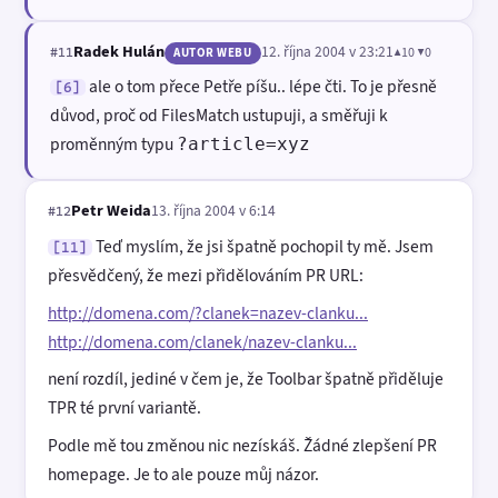
Radek Hulán
12. října 2004 v 23:21
▲10 ▼0
#11
AUTOR WEBU
ale o tom přece Petře píšu.. lépe čti. To je přesně
[6]
důvod, proč od FilesMatch ustupuji, a směřuji k
proměnným typu
?article=xyz
Petr Weida
13. října 2004 v 6:14
#12
Teď myslím, že jsi špatně pochopil ty mě. Jsem
[11]
přesvědčený, že mezi přidělováním PR URL:
http://domena.com/?clanek=nazev-clanku...
http://domena.com/clanek/nazev-clanku...
není rozdíl, jediné v čem je, že Toolbar špatně přiděluje
TPR té první variantě.
Podle mě tou změnou nic nezískáš. Žádné zlepšení PR
homepage. Je to ale pouze můj názor.