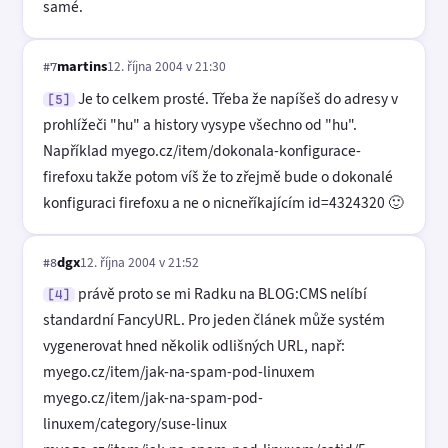
samé.
martins
12. října 2004 v 21:30
#7
Je to celkem prosté. Třeba že napíšeš do adresy v
[5]
prohlížeči "hu" a history vysype všechno od "hu".
Například myego.cz/item/dokonala-konfigurace-
firefoxu takže potom víš že to zřejmě bude o dokonalé
konfiguraci firefoxu a ne o nicneříkajícím id=4324320 🙂
dgx
12. října 2004 v 21:52
#8
právě proto se mi Radku na BLOG:CMS nelíbí
[4]
standardní FancyURL. Pro jeden článek může systém
vygenerovat hned několik odlišných URL, např:
myego.cz/item/jak-na-spam-pod-linuxem
myego.cz/item/jak-na-spam-pod-
linuxem/category/suse-linux