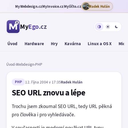
MyWebdesign.cz
MyInvoice.cz
MyÚčto.cz
Radek Hulán
My
Ego
.cz
Úvod
Hardware
Hry
Kavárna
Linux a OS X
Micr
Úvod
›
Webdesign
›
PHP
PHP
12. října 2004 v 17:35
Radek Hulán
SEO URL znovu a lépe
Trochu jsem zkoumal SEO URL, tedy URL pěkná
pro člověka i pro vyhledávače.
V současnosti je moderní používat URL typu