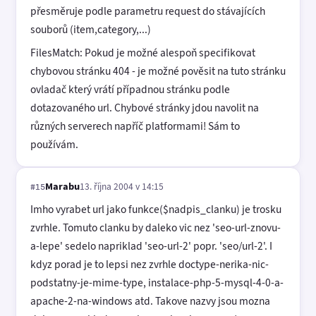
přesměruje podle parametru request do stávajících
souborů (item,category,...)
FilesMatch: Pokud je možné alespoň specifikovat
chybovou stránku 404 - je možné pověsit na tuto stránku
ovladač který vrátí případnou stránku podle
dotazovaného url. Chybové stránky jdou navolit na
různých serverech napříč platformami! Sám to
používám.
Marabu
13. října 2004 v 14:15
#15
Imho vyrabet url jako funkce($nadpis_clanku) je trosku
zvrhle. Tomuto clanku by daleko vic nez 'seo-url-znovu-
a-lepe' sedelo napriklad 'seo-url-2' popr. 'seo/url-2'. I
kdyz porad je to lepsi nez zvrhle doctype-nerika-nic-
podstatny-je-mime-type, instalace-php-5-mysql-4-0-a-
apache-2-na-windows atd. Takove nazvy jsou mozna