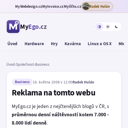
MyWebdesign.cz
MyInvoice.cz
MyÚčto.cz
Radek Hulán
My
Ego
.cz
Úvod
Hardware
Hry
Kavárna
Linux a OS X
Micr
Úvod
›
Společnost
›
Business
Business
16. května 2008 v 12:00
Radek Hulán
Reklama na tomto webu
MyEgo.cz je jeden z nejčtenějších blogů v ČR, s
průměrnou denní náštěvností kolem 7.000 -
8.000 lidí denně
.