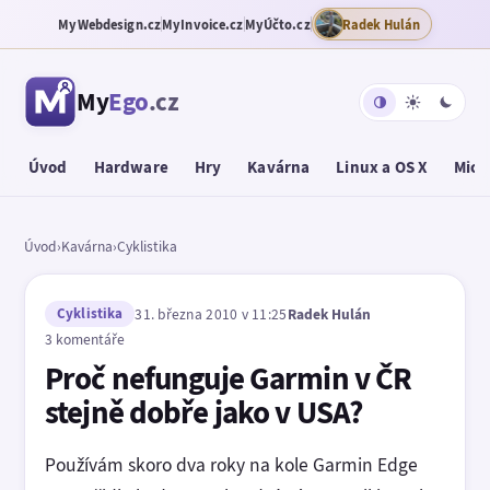
MyWebdesign.cz
MyInvoice.cz
MyÚčto.cz
Radek Hulán
My
Ego
.cz
Úvod
Hardware
Hry
Kavárna
Linux a OS X
Micr
Úvod
›
Kavárna
›
Cyklistika
Cyklistika
31. března 2010 v 11:25
Radek Hulán
3 komentáře
Proč nefunguje Garmin v ČR
stejně dobře jako v USA?
Používám skoro dva roky na kole Garmin Edge