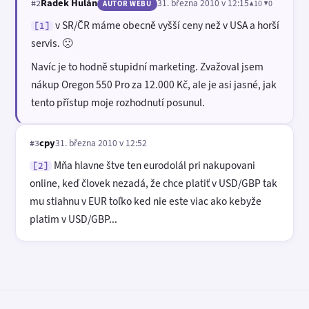
Radek Hulán
31. března 2010 v 12:15
▲10 ▼0
#2
AUTOR WEBU
v SR/ČR máme obecně vyšší ceny než v USA a horší
[1]
servis. 🙁
Navíc je to hodně stupidní marketing. Zvažoval jsem
nákup Oregon 550 Pro za 12.000 Kč, ale je asi jasné, jak
tento přístup moje rozhodnutí posunul.
cpy
31. března 2010 v 12:52
#3
Mňa hlavne štve ten eurodolál pri nakupovani
[2]
online, keď človek nezadá, že chce platiť v USD/GBP tak
mu stiahnu v EUR toľko ked nie este viac ako kebyže
platim v USD/GBP...