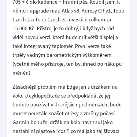
705 + čidlo kadence + hrudní pás. Koupil jsem k
němu i upgrade map Atlas v8, Adresy CR v1, Topo
Czech 2 a Topo Czech 3. Investice celkem za
15.000 Kč. Přístroj je to dobrý, i když bych rád
viděl novou verzi, která bude mít větší displej a
také integrovaný teploměr. První verze také
trpěly vadným barometrickým výškoměrem
(včetně mého přístroje, ten byl ihned po nákupu
měněn).
Zásadnější problém má Edge jen s držákem na
kolo. U cyklopočítače se předpokládá, že jej
budete používat v drsnějších podmínkách, bude
muset neustále snášet otřesy a změny počasí.
Garmin bohužel držák na kolo navrhnul jako
nestabilní plastové "cosi", co má jako zajišťovací