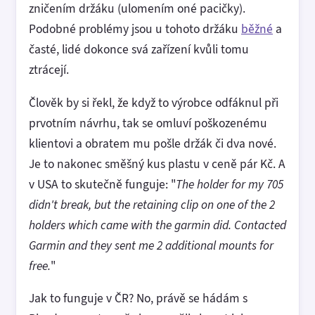
zničením držáku (ulomením oné pacičky).
Podobné problémy jsou u tohoto držáku
běžné
a
časté, lidé dokonce svá zařízení kvůli tomu
ztrácejí.
Člověk by si řekl, že když to výrobce odfáknul při
prvotním návrhu, tak se omluví poškozenému
klientovi a obratem mu pošle držák či dva nové.
Je to nakonec směšný kus plastu v ceně pár Kč. A
v USA to skutečně funguje: "
The holder for my 705
didn't break, but the retaining clip on one of the 2
holders which came with the garmin did. Contacted
Garmin and they sent me 2 additional mounts for
free.
"
Jak to funguje v ČR? No, právě se hádám s