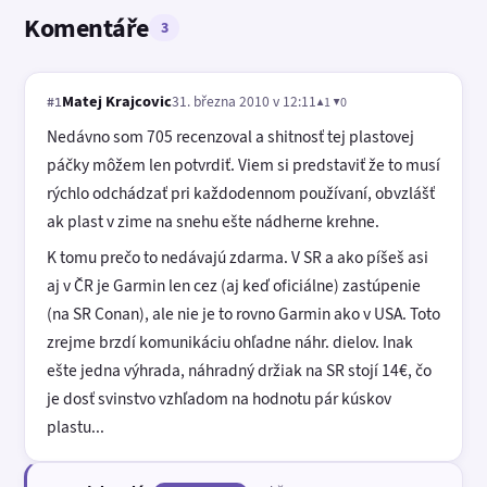
Komentáře
3
Matej Krajcovic
31. března 2010 v 12:11
▲1 ▼0
#1
Nedávno som 705 recenzoval a shitnosť tej plastovej
páčky môžem len potvrdiť. Viem si predstaviť že to musí
rýchlo odchádzať pri každodennom používaní, obvzlášť
ak plast v zime na snehu ešte nádherne krehne.
K tomu prečo to nedávajú zdarma. V SR a ako píšeš asi
aj v ČR je Garmin len cez (aj keď oficiálne) zastúpenie
(na SR Conan), ale nie je to rovno Garmin ako v USA. Toto
zrejme brzdí komunikáciu ohľadne náhr. dielov. Inak
ešte jedna výhrada, náhradný držiak na SR stojí 14€, čo
je dosť svinstvo vzhľadom na hodnotu pár kúskov
plastu...