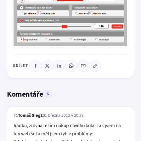
SDÍLET
Komentáře
6
Tomáš Siegl
20. března 2012 v 20:29
#1
Radku, zrovna řeším nákup nového kola. Tak jsem na
ten web šel a měl jsem tyhle problémy: