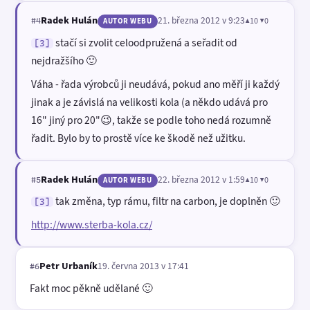
Radek Hulán
21. března 2012 v 9:23
▲10 ▼0
#4
AUTOR WEBU
stačí si zvolit celoodpružená a seřadit od
[3]
nejdražšího 🙂
Váha - řada výrobců ji neudává, pokud ano měří ji každý
jinak a je závislá na velikosti kola (a někdo udává pro
16" jiný pro 20"😉, takže se podle toho nedá rozumně
řadit. Bylo by to prostě více ke škodě než užitku.
Radek Hulán
22. března 2012 v 1:59
▲10 ▼0
#5
AUTOR WEBU
tak změna, typ rámu, filtr na carbon, je doplněn 🙂
[3]
http://www.sterba-kola.cz/
Petr Urbaník
19. června 2013 v 17:41
#6
Fakt moc pěkně udělané 🙂