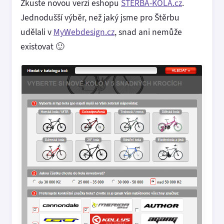
Zkuste novou verzi eshopu
ŠTĚRBA-KOLA.cz
.
Jednodušší výběr, než jaký jsme pro Štěrbu
udělali v
MyWebdesign.cz
, snad ani nemůže
existovat 🙂