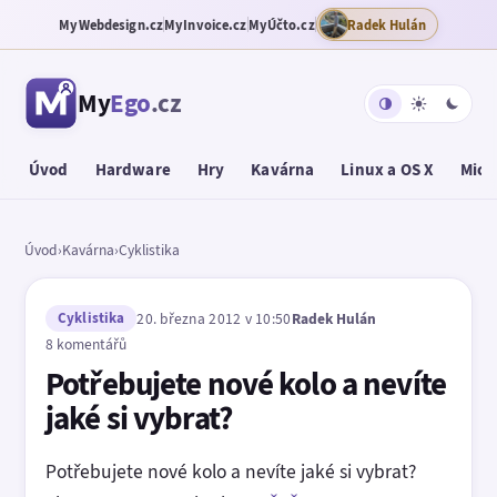
MyWebdesign.cz
MyInvoice.cz
MyÚčto.cz
Radek Hulán
My
Ego
.cz
Úvod
Hardware
Hry
Kavárna
Linux a OS X
Micr
Úvod
›
Kavárna
›
Cyklistika
Cyklistika
20. března 2012 v 10:50
Radek Hulán
8 komentářů
Potřebujete nové kolo a nevíte
jaké si vybrat?
Potřebujete nové kolo a nevíte jaké si vybrat?