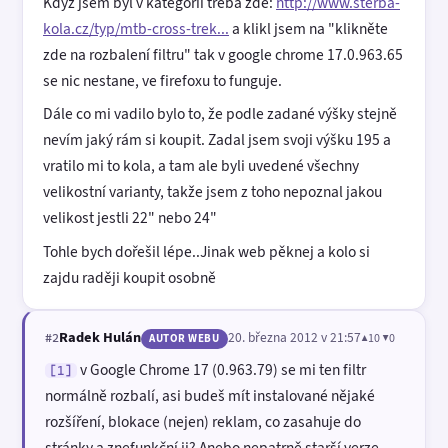
Když jsem byl v kategorii třeba zde:
http://www.sterba-
kola.cz/typ/mtb-cross-trek...
a klikl jsem na "klikněte
zde na rozbalení filtru" tak v google chrome 17.0.963.65
se nic nestane, ve firefoxu to funguje.
Dále co mi vadilo bylo to, že podle zadané výšky stejně
nevím jaký rám si koupit. Zadal jsem svoji výšku 195 a
vratilo mi to kola, a tam ale byli uvedené všechny
velikostní varianty, takže jsem z toho nepoznal jakou
velikost jestli 22" nebo 24"
Tohle bych dořešil lépe..Jinak web pěknej a kolo si
zajdu raději koupit osobně
Radek Hulán
20. března 2012 v 21:57
▲10 ▼0
#2
AUTOR WEBU
v Google Chrome 17 (0.963.79) se mi ten filtr
[1]
normálně rozbalí, asi budeš mít instalované nějaké
rozšíření, blokace (nejen) reklam, co zasahuje do
stránky a znefunkční ji? Anebo nepatrně starší verze,