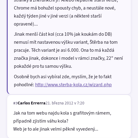
Chrome má bohužel spousty chyb, a neustále nové,
každý týden jiné v jiné verzi (a některé starší
opravené)...
Jinak menší část kol (cca 10% jak koukám do DB)
nemusí mít nastavenou výšku variant, Štěrba na tom
pracuje. Těch variant je asi 6.000. Ona to má každá
značka jinak, dokonce i model v rámci značky, 22" není
pokaždé pro tu samou výšku.
Osobně bych asi vybíral zde, myslím, že je to fakt
pohodlné:
http://www.sterba-kola.cz/wizard.php
Carlos Errerra
21. března 2012 v 7:20
#3
Jak na tom webu najdu kola s grafitovým rámem,
případně zjistím váhu kola?
Web je to ale jinak velmi pěkně vyvedený...