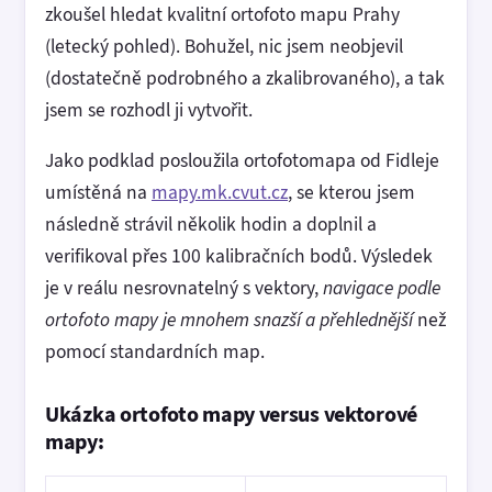
zkoušel hledat kvalitní ortofoto mapu Prahy
(letecký pohled). Bohužel, nic jsem neobjevil
(dostatečně podrobného a zkalibrovaného), a tak
jsem se rozhodl ji vytvořit.
Jako podklad posloužila ortofotomapa od Fidleje
umístěná na
mapy.mk.cvut.cz
, se kterou jsem
následně strávil několik hodin a doplnil a
verifikoval přes 100 kalibračních bodů. Výsledek
je v reálu nesrovnatelný s vektory,
navigace podle
ortofoto mapy je mnohem snazší a přehlednější
než
pomocí standardních map.
Ukázka ortofoto mapy versus vektorové
mapy: