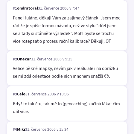
ondratoral
31. července 2006 v 7:47
#1
Pane Huláne, děkuji Vám za zajímavý článek. Jsem moc
rád že je spíše formou návodu, než ve stylu "dřel jsem
se a tady si stáhněte výsledek". Mohl byste se trochu
více rozepsat o procesu ruční kalibrace? Děkuji, OT
Onecar
31. července 2006 v 9:25
#2
Velice pěkné mapky, nevím jak v reálu ale i na obrázku
se mi zdá orientace podle nich mnohem snažší 🙂.
Celo
31. července 2006 v 10:06
#3
Když to tak čtu, tak mě to (geocaching) začíná lákat čím
dál více.
Miki
31. července 2006 v 15:34
#4