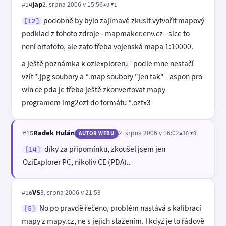
jap
2. srpna 2006 v 15:56
▲0 ▼1
#14
podobně by bylo zajímavé zkusit vytvořit mapový
[12]
podklad z tohoto zdroje - mapmaker.env.cz - sice to
není ortofoto, ale zato třeba vojenská mapa 1:10000.
a ještě poznámka k oziexploreru - podle mne nestačí
vzít *.jpg soubory a *.map soubory "jen tak" - aspon pro
win ce pda je třeba ještě zkonvertovat mapy
programem img2ozf do formátu *.ozfx3
Radek Hulán
2. srpna 2006 v 16:02
▲10 ▼0
#15
AUTOR WEBU
díky za připomínku, zkoušel jsem jen
[14]
OziExplorer PC, nikoliv CE (PDA)..
VS
3. srpna 2006 v 21:53
#16
No po pravdě řečeno, problém nastává s kalibrací
[5]
mapy z mapy.cz, ne s jejich stažením. I když je to řádově