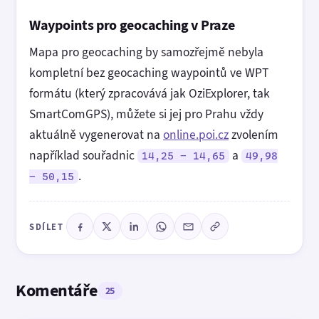
Waypoints pro geocaching v Praze
Mapa pro geocaching by samozřejmě nebyla
kompletní bez geocaching waypointů ve WPT
formátu (který zpracovává jak OziExplorer, tak
SmartComGPS), můžete si jej pro Prahu vždy
aktuálně vygenerovat na
online.poi.cz
zvolením
například souřadnic
a
14,25 - 14,65
49,98
.
- 50,15
SDÍLET
Komentáře
25