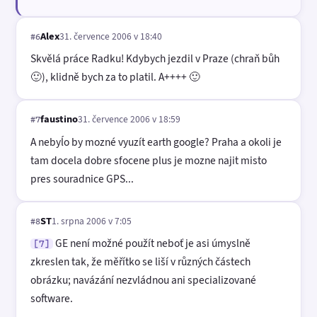
Alex
31. července 2006 v 18:40
#6
Skvělá práce Radku! Kdybych jezdil v Praze (chraň bůh
🙂), klidně bych za to platil. A++++ 🙂
faustino
31. července 2006 v 18:59
#7
A nebyĺo by mozné vyuzít earth google? Praha a okoli je
tam docela dobre sfocene plus je mozne najit misto
pres souradnice GPS...
ST
1. srpna 2006 v 7:05
#8
GE není možné použít neboť je asi úmyslně
[7]
zkreslen tak, že měřítko se liší v různých částech
obrázku; navázání nezvládnou ani specializované
software.