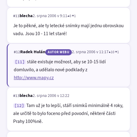
blecha
2. srpna 2006 v 9:11
▲0 ▼1
#11
Je to pěkné, ale ty letecké snímky mají jednu obrovskou
vadu. Jsou 10 - 11 let staré!
Radek Hulán
2. srpna 2006 v 11:17
▲10 ▼1
#12
AUTOR WEBU
stále existuje možnost, aby se 10-15 lidí
[11]
domluvilo, a udělalo nové podklady z
http://www.mapy.cz
blecha
2. srpna 2006 v 12:22
#13
Tam už je to lepší, stáří snimků minimálně 4 roky,
[12]
ale určitě to bylo foceno před povodní, některé části
Prahy 100%ně.