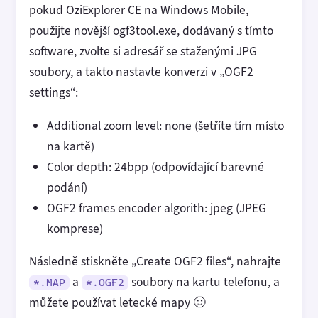
pokud OziExplorer CE na Windows Mobile,
použijte novější ogf3tool.exe, dodávaný s tímto
software, zvolte si adresář se staženými JPG
soubory, a takto nastavte konverzi v „OGF2
settings“:
Additional zoom level: none (šetříte tím místo
na kartě)
Color depth: 24bpp (odpovídající barevné
podání)
OGF2 frames encoder algorith: jpeg (JPEG
komprese)
Následně stiskněte „Create OGF2 files“, nahrajte
a
soubory na kartu telefonu, a
*.MAP
*.OGF2
můžete používat letecké mapy 🙂