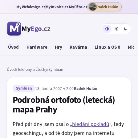
MyWebdesign.cz
MyInvoice.cz
MyÚčto.cz
Radek Hulán
My
Ego
.cz
Úvod
Hardware
Hry
Kavárna
Linux a OS X
Micr
Úvod
›
Telefony a čtečky
›
Symbian
Symbian
13. února 2007 v 2:00
Radek Hulán
Podrobná ortofoto (letecká)
mapa Prahy
Před pár dny jsem psal o „
hledání pokladů
“, tedy
geocachingu, a od té doby jsem na internetu