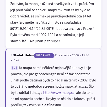
Zdravím, ta mapa je úžasná a velký dík za tu práci. Pro
její používání ze serveru mapy.mk.cvut.cz by bylo asi
dobré vědět, že snímek je pravděpodobně cca 14 let
starý. Srovnejte například místo se souřadnicemi
50°2'19.91"N,14°29'35.09"E - budova archivu v Praze 4.
Byla stavěna mezi 1992-1994 a na snímku je její
staveniště... Ale jinak je to super.
Radek Hulán
31. července 2006 v 15:36
#5
AUTOR WEBU
▲10 ▼0
ta mapa nemá některé nejnovější budovy, to je
[4]
pravda, ale pro geocaching to není až tak podstatné.
Jinak podle datumu bych to hádal na ten rok 2002, bylo
to uděláno metodou screenshotů z mapy.atlas.cz.. Šlo
by to udělat i dnes, z
http://www.mapy.cz,
ale do toho
se mi opravdu nechce. Kdyby se někdo o takovou práci
podělil, tak bych se ale zůčastnil..