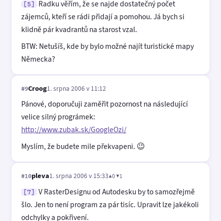
Radku věřím, že se najde dostatečný počet
[5]
zájemců, kteří se rádi přidají a pomohou. Já bych si
klidně pár kvadrantů na starost vzal.
BTW: Netušíš, kde by bylo možné najít turistické mapy
Německa?
Croog
1. srpna 2006 v 11:12
#9
Pánové, doporučuji zaměřit pozornost na následující
velice silný prográmek:
http://www.zubak.sk/GoogleOzi/
Myslím, že budete mile překvapeni. 😉
pleva
1. srpna 2006 v 15:33
▲0 ▼1
#10
V RasterDesignu od Autodesku by to samozřejmě
[7]
šlo. Jen to není program za pár tisíc. Upravit lze jakékoli
odchylky a pokřivení.