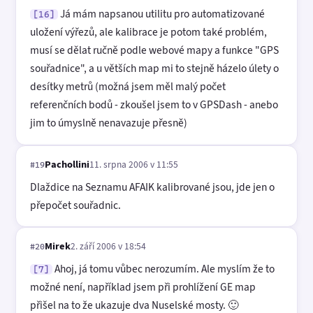
Já mám napsanou utilitu pro automatizované
[16]
uložení výřezů, ale kalibrace je potom také problém,
musí se dělat ručně podle webové mapy a funkce "GPS
souřadnice", a u větších map mi to stejně házelo úlety o
desítky metrů (možná jsem měl malý počet
referenčních bodů - zkoušel jsem to v GPSDash - anebo
jim to úmyslně nenavazuje přesně)
Pachollini
11. srpna 2006 v 11:55
#19
Dlaždice na Seznamu AFAIK kalibrované jsou, jde jen o
přepočet souřadnic.
Mirek
2. září 2006 v 18:54
#20
Ahoj, já tomu vůbec nerozumím. Ale myslím že to
[7]
možné není, například jsem při prohlížení GE map
přišel na to že ukazuje dva Nuselské mosty. 🙂