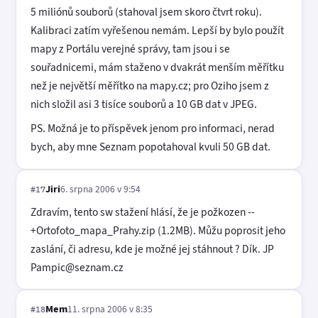
5 miliónů souborů (stahoval jsem skoro čtvrt roku).
Kalibraci zatím vyřešenou nemám. Lepší by bylo použít
mapy z Portálu verejné správy, tam jsou i se
souřadnicemi, mám staženo v dvakrát menším měřítku
než je největší měřítko na mapy.cz; pro Oziho jsem z
nich složil asi 3 tisíce souborů a 10 GB dat v JPEG.
PS. Možná je to příspěvek jenom pro informaci, nerad
bych, aby mne Seznam popotahoval kvuli 50 GB dat.
Jiri
6. srpna 2006 v 9:54
#17
Zdravím, tento sw stažení hlásí, že je požkozen --
+Ortofoto_mapa_Prahy.zip (1.2MB). Můžu poprosit jeho
zaslání, či adresu, kde je možné jej stáhnout ? Dík. JP
Pampic@seznam.cz
Mem
11. srpna 2006 v 8:35
#18