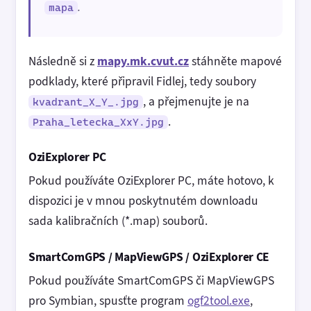
.
mapa
Následně si z
mapy.mk.cvut.cz
stáhněte mapové
podklady, které připravil Fidlej, tedy soubory
, a přejmenujte je na
kvadrant_X_Y_.jpg
.
Praha_letecka_XxY.jpg
OziExplorer PC
Pokud používáte OziExplorer PC, máte hotovo, k
dispozici je v mnou poskytnutém downloadu
sada kalibračních (*.map) souborů.
SmartComGPS / MapViewGPS / OziExplorer CE
Pokud používáte SmartComGPS či MapViewGPS
pro Symbian, spusťte program
ogf2tool.exe
,