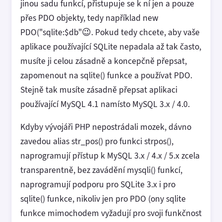
jinou sadu funkcí, přistupuje se k ní jen a pouze
přes PDO objekty, tedy například new
PDO("sqlite:$db"😉. Pokud tedy chcete, aby vaše
aplikace používající SQLite nepadala až tak často,
musíte ji celou zásadně a koncepčně přepsat,
zapomenout na sqlite() funkce a používat PDO.
Stejně tak musíte zásadně přepsat aplikaci
používající MySQL 4.1 namísto MySQL 3.x / 4.0.
Kdyby vývojáři PHP nepostrádali mozek, dávno
zavedou alias str_pos() pro funkci strpos(),
naprogramují přístup k MySQL 3.x / 4.x / 5.x zcela
transparentně, bez zavádění mysqli() funkcí,
naprogramují podporu pro SQLite 3.x i pro
sqlite() funkce, nikoliv jen pro PDO (ony sqlite
funkce mimochodem vyžadují pro svoji funkčnost