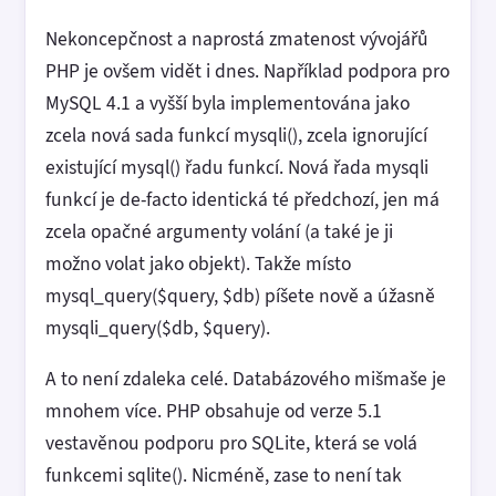
Nekoncepčnost a naprostá zmatenost vývojářů
PHP je ovšem vidět i dnes. Například podpora pro
MySQL 4.1 a vyšší byla implementována jako
zcela nová sada funkcí mysqli(), zcela ignorující
existující mysql() řadu funkcí. Nová řada mysqli
funkcí je de-facto identická té předchozí, jen má
zcela opačné argumenty volání (a také je ji
možno volat jako objekt). Takže místo
mysql_query($query, $db) píšete nově a úžasně
mysqli_query($db, $query).
A to není zdaleka celé. Databázového mišmaše je
mnohem více. PHP obsahuje od verze 5.1
vestavěnou podporu pro SQLite, která se volá
funkcemi sqlite(). Nicméně, zase to není tak