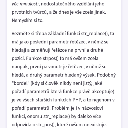
věc minulosti
, nedostatečného vzdělání jeho
prvotních tvůrců, a že dnes je vše zcela jinak.
Nemyslím si to.
Vezměte si třeba základní funkci str_replace(), ta
má jako poslední parametr řetězec, v němž se
hledají a zaměňují řetězce na první a druhé
pozici. Funkce strpos() to má ovšem zcela
naopak, první parametr je řetězec, v němž se
hledá, a druhý parametr hledaný výsek. Podobný
"bordel" (kdy si člověk nikdy není jistý, jaké
pořadí parametrů která funkce právě akceptuje)
je ve všech starších funkcích PHP, a to nejenom v
pořadí parametrů. Problém je i v názvosloví
funkcí, onomu str_replace() by daleko více
odpovídalo str_pos(), které ovšem neexistuje.