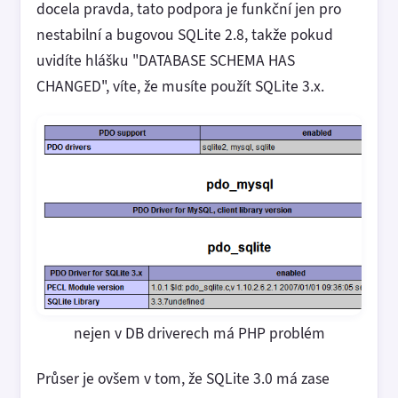
docela pravda, tato podpora je funkční jen pro
nestabilní a bugovou SQLite 2.8, takže pokud
uvidíte hlášku "DATABASE SCHEMA HAS
CHANGED", víte, že musíte použít SQLite 3.x.
nejen v DB driverech má PHP problém
Průser je ovšem v tom, že SQLite 3.0 má zase