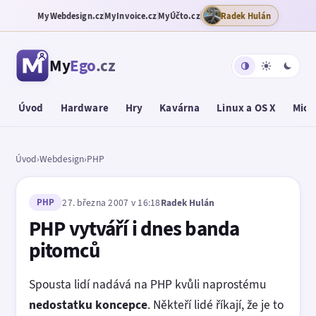
MyWebdesign.cz
MyInvoice.cz
MyÚčto.cz
Radek Hulán
My
Ego
.cz
Úvod
Hardware
Hry
Kavárna
Linux a OS X
Micr
Úvod
›
Webdesign
›
PHP
PHP
27. března 2007 v 16:18
Radek Hulán
PHP vytváří i dnes banda
pitomců
Spousta lidí nadává na PHP kvůli naprostému
nedostatku koncepce
. Někteří lidé říkají, že je to