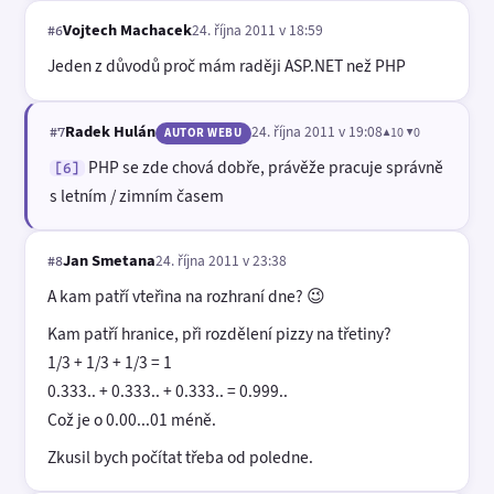
Vojtech Machacek
24. října 2011 v 18:59
#6
Jeden z důvodů proč mám raději ASP.NET než PHP
Radek Hulán
24. října 2011 v 19:08
▲10 ▼0
#7
AUTOR WEBU
PHP se zde chová dobře, právěže pracuje správně
[6]
s letním / zimním časem
Jan Smetana
24. října 2011 v 23:38
#8
A kam patří vteřina na rozhraní dne? 😉
Kam patří hranice, při rozdělení pizzy na třetiny?
1/3 + 1/3 + 1/3 = 1
0.333.. + 0.333.. + 0.333.. = 0.999..
Což je o 0.00...01 méně.
Zkusil bych počítat třeba od poledne.