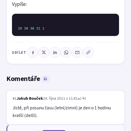
Vypíše:
29
30
30
31
1
SDÍLET
Komentáře
11
Jakub Bouček
24. října 2011 v 11:41
▲1 ▼0
#1
Jistě, při posunu času (letní/zimní) je den o 1 hodinu
kratší (delší).