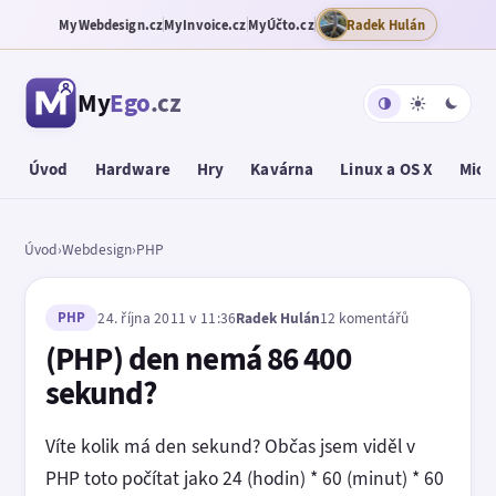
MyWebdesign.cz
MyInvoice.cz
MyÚčto.cz
Radek Hulán
My
Ego
.cz
Úvod
Hardware
Hry
Kavárna
Linux a OS X
Micr
Úvod
›
Webdesign
›
PHP
PHP
24. října 2011 v 11:36
Radek Hulán
12 komentářů
(PHP) den nemá 86 400
sekund?
Víte kolik má den sekund? Občas jsem viděl v
PHP toto počítat jako 24 (hodin) * 60 (minut) * 60