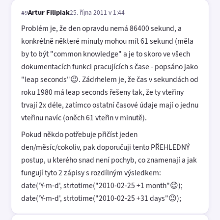
Artur Filipiak
25. října 2011 v 1:44
#9
Problém je, že den opravdu nemá 86400 sekund, a
konkrétně některé minuty mohou mít 61 sekund (měla
by to být "common knowledge" a je to skoro ve všech
dokumentacích funkci pracujících s čase - popsáno jako
"leap seconds"😉. Zádrhelem je, že čas v sekundách od
roku 1980 má leap seconds řešeny tak, že ty vteřiny
trvají 2x déle, zatímco ostatní časové údaje mají o jednu
vteřinu navíc (oněch 61 vteřin v minutě).
Pokud někdo potřebuje přičíst jeden
den/měsíc/cokoliv, pak doporučuji tento PŘEHLEDNÝ
postup, u kterého snad není pochyb, co znamenají a jak
fungují tyto 2 zápisy s rozdílným výsledkem:
date('Y-m-d', strtotime("2010-02-25 +1 month"😉);
date('Y-m-d', strtotime("2010-02-25 +31 days"😉);