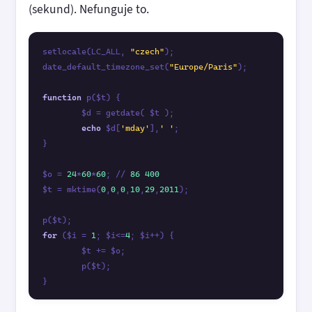
(sekund). Nefunguje to.
setlocale(LC_ALL, 
"czech"
);

date_default_timezone_set(
"Europe/Paris"
);

function
 p($t) {

	$d = getdate( $t );

echo
 $d[
'mday'
],
' '
;

}

$o = 
24
*
60
*
60
; // 
86
400
$t = mktime(
0
,
0
,
0
,
10
,
29
,
2011
);

for
 ($i = 
1
; $i<=
4
; $i++) {

	$t += $o;

	p($t);
