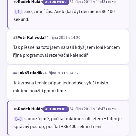
Radek Hulán
24. října 2011 v 11:43
▲10 ▼0
#2
AUTOR WEBU
ano, zimní čas. Aneb (každý) den nemá 86 400
[1]
sekund.
Petr Kalivoda
24. října 2011 v 14:20
#3
Tak přesně na toto jsem narazil když jsem loni koncem
října programoval rezervační kalendář.
Lukáš Hladík
24. října 2011 v 14:52
#4
Tak zrovna tenhle případ jednoduše vyřeší místo
mktime použití gmmktime
Radek Hulán
24. října 2011 v 16:47
▲10 ▼0
#5
AUTOR WEBU
samozřejmě, počítat mktime s offsetem +1 den je
[4]
správný postup, počítat +86 400 sekund není.