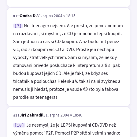
Ondra D.
31. srpna 2004 v 18:15
#10
No, teenager nejsem. Ale presto, ze penez nemam
[7]
na rozdavani, si myslim, ze CD je mnohem lepsi koupit.
Sam jednou za cas si CD koupim. A az budu mit penez
vic, rad si koupim vic CD a DVD. Proste jen nechapu
vypocty ztrat velkych firem. Sam si myslim, ze nekdy
stahovani privede posluchace k interpretum a ti si pak
budou kupovat jejich CD. Ale je fakt, ze kdyz ses
tricatnik a poslouchas Helenku V. tak si na ni zvyknes a
nemusis ji hledat, protoze je vsude 😉 (to byla takova
parodie na teenagera)
Jiri Zahradil
31. srpna 2004 v 18:46
#11
Je nesmysl, že je LEPŠÍ kupování CD/DVD než
[10]
výměna pomocí P2P. Pomocí P2P sítě si velmi snadno: