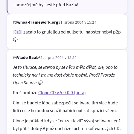
samozřejmě byl ještě před KaZaA
whoa-framework.org
31. srpna 2004 v 15:27
#3
zacalo to gnutellou od nullsoftu, napster nebyl p2p
[1]
🙂
Vlado Raab
31. srpna 2004 v 15:52
#4
Je to situace, se kterou by se něco mělo dělat, ale, ono to
technicky není zrovna dost dobře možné. Proč? Protože
Open Source 🙂
Proč protože
Clone CD v 5.0.0.0 (beta)
Čím se budete lépe zabezpečit software tím více bude
lidí co se ho budou snažit nabídnout k dispozici všem.
Clone je příklad kdy se "ne/zastavil" vývoj softwaru jenž
byl příliš dobrý.A jenž obcházel ochrnu softwarových CD.