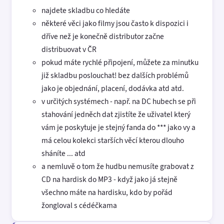
najdete skladbu co hledáte
některé věci jako filmy jsou často k dispozici i
dříve než je konečně distributor začne
distribuovat v ČR
pokud máte rychlé připojení, můžete za minutku
již skladbu poslouchat! bez dalších problémů
jako je objednání, placení, dodávka atd atd.
v určitých systémech - např. na DC hubech se při
stahování jedněch dat zjistíte že uživatel který
vám je poskytuje je stejný fanda do *** jako vy a
má celou kolekci starších věcí kterou dlouho
sháníte ... atd
a nemluvě o tom že hudbu nemusíte grabovat z
CD na hardisk do MP3 - když jako já stejně
všechno máte na hardisku, kdo by pořád
žongloval s cédéčkama