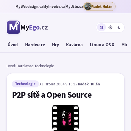
MyWebdesign.cz
MyInvoice.cz
MyÚčto.cz
Radek Hulán
My
Ego
.cz
Úvod
Hardware
Hry
Kavárna
Linux a OS X
Micr
Úvod
›
Hardware
›
Technologie
Technologie
31. srpna 2004 v 15:17
Radek Hulán
P2P sítě a Open Source