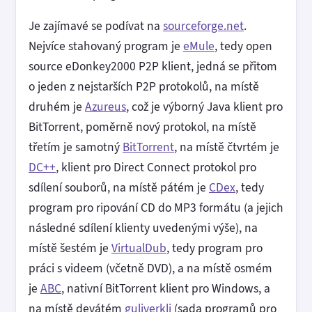
Je zajímavé se podívat na
sourceforge.net
.
Nejvíce stahovaný program je
eMule
, tedy open
source eDonkey2000 P2P klient, jedná se přitom
o jeden z nejstarších P2P protokolů, na místě
druhém je
Azureus
, což je výborný Java klient pro
BitTorrent, poměrně nový protokol, na místě
třetím je samotný
BitTorrent
, na místě čtvrtém je
DC++
, klient pro Direct Connect protokol pro
sdílení souborů, na místě pátém je
CDex
, tedy
program pro ripování CD do MP3 formátu (a jejich
následné sdílení klienty uvedenými výše), na
místě šestém je
VirtualDub
, tedy program pro
práci s videem (včetně DVD), a na místě osmém
je
ABC
, nativní BitTorrent klient pro Windows, a
na místě devátém
guliverkli
(sada programů pro