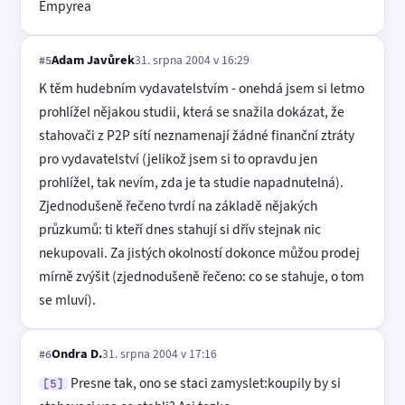
Empyrea
Adam Javůrek
31. srpna 2004 v 16:29
#5
K těm hudebním vydavatelstvím - onehdá jsem si letmo
prohlížel nějakou studii, která se snažila dokázat, že
stahovači z P2P sítí neznamenají žádné finanční ztráty
pro vydavatelství (jelikož jsem si to opravdu jen
prohlížel, tak nevím, zda je ta studie napadnutelná).
Zjednodušeně řečeno tvrdí na základě nějakých
průzkumů: ti kteří dnes stahují si dřív stejnak nic
nekupovali. Za jistých okolností dokonce můžou prodej
mírně zvýšit (zjednodušeně řečeno: co se stahuje, o tom
se mluví).
Ondra D.
31. srpna 2004 v 17:16
#6
Presne tak, ono se staci zamyslet:koupily by si
[5]