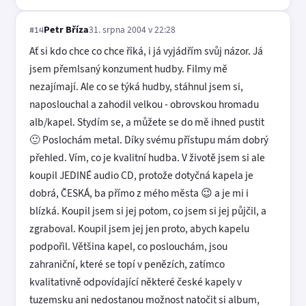
Petr Bříza
31. srpna 2004 v 22:28
#14
Ať si kdo chce co chce říká, i já vyjádřím svůj názor. Já
jsem přemlsaný konzument hudby. Filmy mě
nezajímají. Ale co se týká hudby, stáhnul jsem si,
naposlouchal a zahodil velkou - obrovskou hromadu
alb/kapel. Stydím se, a můžete se do mě ihned pustit
🙂 Poslochám metal. Díky svému přístupu mám dobrý
přehled. Vím, co je kvalitní hudba. V životě jsem si ale
koupil JEDINÉ audio CD, protože dotyčná kapela je
dobrá, ČESKÁ, ba přímo z mého města 😉 a je mi i
blízká. Koupil jsem si jej potom, co jsem si jej půjčil, a
zgraboval. Koupil jsem jej jen proto, abych kapelu
podpořil. Většina kapel, co poslouchám, jsou
zahraniční, které se topí v penězích, zatímco
kvalitativně odpovídající některé české kapely v
tuzemsku ani nedostanou možnost natočit si album,