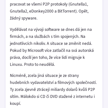
pracovat se všemi P2P protokoly (Gnutella1,
Gnutella2, eDonkey2000 a BitTorrent). Opět,
žádný spyware.
Vydělávat na vývoji software se dnes dá jen na
firmách, a na službách s tím spojených. Na
jednotlivcích nikoliv. A situace se změnit nedá.
Pokud by Microsoft více zatlačil na svá autorská
práva, docílí jen toho, že více lidí migruje k
Linuxu. Proto to neudělá.
Nicméně, zcela jiná situace je ze strany
hudebních vydavatelství a filmových společností.
Ty zcela zjevně ztrácejí miliardy dolarů kvůli P2P
sítím. Málokdo si CD či DVD stažené z internetu i
koupí.