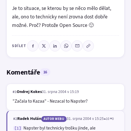
Je to situace, se kterou by se něco mělo dělat,
ale, ono to technicky není zrovna dost dobře
možné. Proč? Protože Open Source 🙂
SDÍLET
Komentáře
16
Ondrej Kokes
31. srpna 2004 v 15:19
#1
"Začala to Kazaa" - Nezacal to Napster?
Radek Hulán
31. srpna 2004 v 15:25
▲10 ▼0
#2
AUTOR WEBU
Napster byl technicky trošku jinde, ale
[1]