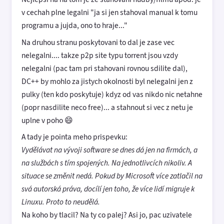
v cechah plne legalni "ja si jen stahoval manual k tomu
programu a jujda, ono to hraje..."
Na druhou stranu poskytovani to dal je zase vec
nelegalni.... takze p2p site typu torrent jsou vzdy
nelegalni (pac tam pri stahovani rovnou sdilite dal),
DC++ by mohlo za jistych okolnosti byl nelegalni jen z
pulky (ten kdo poskytuje) kdyz od vas nikdo nic netahne
(popr nasdilite neco free)... a stahnout si vec z netu je
uplne v poho 😄
A tady je pointa meho prispevku:
Vydělávat na vývoji software se dnes dá jen na firmách, a
na službách s tím spojených. Na jednotlivcích nikoliv. A
situace se změnit nedá. Pokud by Microsoft více zatlačil na
svá autorská práva, docílí jen toho, že více lidí migruje k
Linuxu. Proto to neudělá.
Na koho by tlacil? Na ty co palej? Asi jo, pac uzivatele