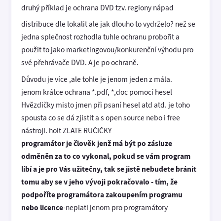
druhý příklad je ochrana DVD tzv. regiony nápad
distribuce dle lokalit ale jak dlouho to vydrželo? než se
jedna splečnost rozhodla tuhle ochranu probořit a
použit to jako marketingovou/konkurenční výhodu pro
své přehrávače DVD. A je po ochraně.
Důvodu je více ,ale tohle je jenom jeden z mála.
jenom krátce ochrana *.pdf, *,doc pomocí hesel
Hvězdičky misto jmen při psaní hesel atd atd. je toho
spousta co se dá zjistit a s open source nebo i free
nástroji. holt ZLATE RUČIČKY
programátor je člověk jenž má být po zásluze
odměněn za to co vykonal, pokud se vám program
líbí a je pro Vás užitečny, tak se jistě nebudete bránit
tomu aby se v jeho vývoji pokračovalo - tím, že
podpoříte programátora zakoupením programu
nebo licence
-neplati jenom pro programátory