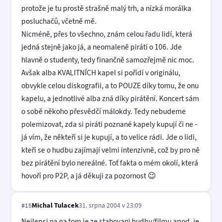
protože je tu prostě strašně malý trh, a nízká morálka
posluchačů, včetně mě.
Nicméně, přes to všechno, znám celou řadu lidí, která
jedná stejně jako já, a neomaleně pirátí o 106. Jde
hlavně o studenty, tedy finančně samozřejmě nic moc.
Avšak alba KVALITNÍCH kapel si pořídí v originálu,
obvykle celou diskografii, a to POUZE díky tomu, že onu
kapelu, a jednotlivé alba zná díky pirátění. Koncert sám
o sobě někoho přesvědčí málokdy. Tedy nebudeme
polemizovat, zda si piráti poznané kapely kupují či ne -
já vím, že někteří si je kupují, a to velice rádi. Jde o lidi,
kteří se o hudbu zajímají velmi intenzivně, což by pro ně
bez pirátění bylo nereálné. Toť fakta o mém okolí, která
hovoří pro P2P, a já děkuji za pozornost 😉
Michal Tulacek
31. srpna 2004 v 23:09
#15
Nejlepsi na na tom je ze stahovani hudby/filmu apod. je