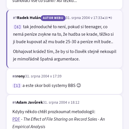
stahovaci vse co stahli? Asi tezko...
Radek Hulán
31. srpna 2004 v 17:33
▲10 ▼0
#7
AUTOR WEBU
tak jednoduché to není, pokud si teenager, co
[6]
nemá peníze zvykne na to, že hudba se krade, těžko si
ji bude kupovat až mu bude 25-30 a peníze mít bude..
Obhajovat krádež tím, že by si to člověk stejně nekoupil
je mimořádně špatná argumentace.
rony
31. srpna 2004 v 17:39
#8
a este skor boli systemy BBS 😉
[1]
Adam Javůrek
31. srpna 2004 v 18:12
#9
Kdyby někdo chtěl prozkoumat metodologii:
PDF
-
The Effect of File Sharing on Record Sales - An
Empirical Analysis