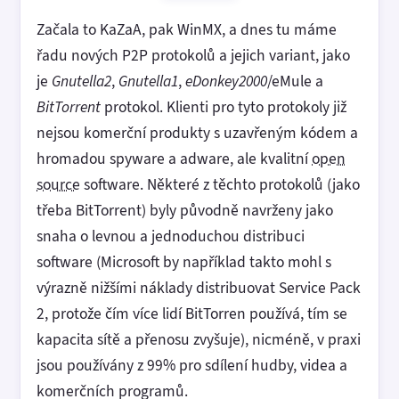
Začala to KaZaA, pak WinMX, a dnes tu máme
řadu nových P2P protokolů a jejich variant, jako
je
Gnutella2
,
Gnutella1
,
eDonkey2000
/eMule a
BitTorrent
protokol. Klienti pro tyto protokoly již
nejsou komerční produkty s uzavřeným kódem a
hromadou spyware a adware, ale kvalitní
open
source
software. Některé z těchto protokolů (jako
třeba BitTorrent) byly původně navrženy jako
snaha o levnou a jednoduchou distribuci
software (Microsoft by například takto mohl s
výrazně nižšími náklady distribuovat Service Pack
2, protože čím více lidí BitTorren používá, tím se
kapacita sítě a přenosu zvyšuje), nicméně, v praxi
jsou používány z 99% pro sdílení hudby, videa a
komerčních programů.