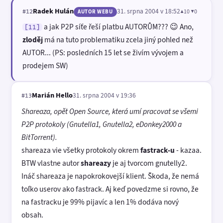
Radek Hulán
31. srpna 2004 v 18:52
▲10 ▼0
#12
AUTOR WEBU
a jak P2P síťe řeší platbu AUTORŮM??? 😉 Ano,
[11]
zloděj
má na tuto problematiku zcela jiný pohled než
AUTOR... (PS: posledních 15 let se živím vývojem a
prodejem SW)
Marián Hello
31. srpna 2004 v 19:36
#13
Shareaza, opět Open Source, která umí pracovat se všemi
P2P protokoly (Gnutella1, Gnutella2, eDonkey2000 a
BitTorrent).
shareaza vie všetky protokoly okrem
fastrack-u
- kazaa.
BTW vlastne autor
shareazy
je aj tvorcom gnutelly2.
Ináč shareaza je napokrokovejší klient. Škoda, že nemá
toľko userov ako fastrack. Aj keď povedzme si rovno, že
na fastracku je 99% pijavíc a len 1% dodáva nový
obsah.