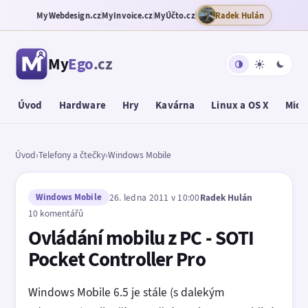
MyWebdesign.cz
MyInvoice.cz
MyÚčto.cz
Radek Hulán
My
Ego
.cz
Úvod
Hardware
Hry
Kavárna
Linux a OS X
Micr
Úvod
›
Telefony a čtečky
›
Windows Mobile
Windows Mobile
26. ledna 2011 v 10:00
Radek Hulán
10 komentářů
Ovládání mobilu z PC - SOTI
Pocket Controller Pro
Windows Mobile 6.5 je stále (s dalekým