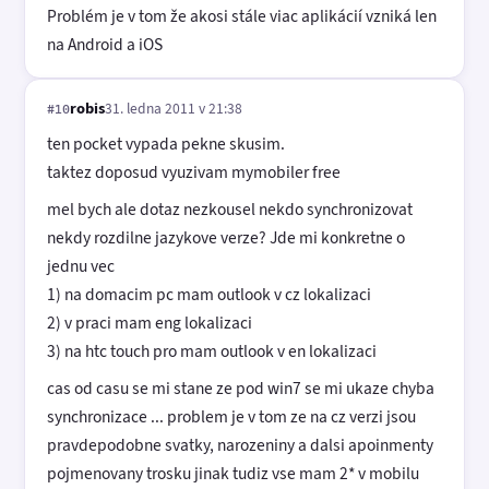
Problém je v tom že akosi stále viac aplikácií vzniká len
na Android a iOS
robis
31. ledna 2011 v 21:38
#10
ten pocket vypada pekne skusim.
taktez doposud vyuzivam mymobiler free
mel bych ale dotaz nezkousel nekdo synchronizovat
nekdy rozdilne jazykove verze? Jde mi konkretne o
jednu vec
1) na domacim pc mam outlook v cz lokalizaci
2) v praci mam eng lokalizaci
3) na htc touch pro mam outlook v en lokalizaci
cas od casu se mi stane ze pod win7 se mi ukaze chyba
synchronizace ... problem je v tom ze na cz verzi jsou
pravdepodobne svatky, narozeniny a dalsi apoinmenty
pojmenovany trosku jinak tudiz vse mam 2* v mobilu