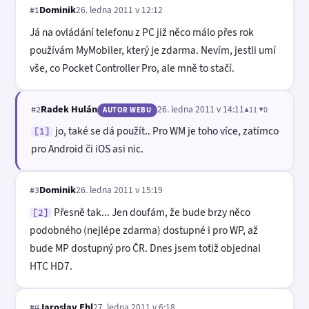
Dominik
26. ledna 2011 v 12:12
#1
Já na ovládání telefonu z PC již něco málo přes rok
používám MyMobiler, který je zdarma. Nevím, jestli umí
vše, co Pocket Controller Pro, ale mně to stačí.
Radek Hulán
26. ledna 2011 v 14:11
▲11 ▼0
#2
AUTOR WEBU
jo, také se dá použít.. Pro WM je toho více, zatímco
[1]
pro Android či iOS asi nic.
Dominik
26. ledna 2011 v 15:19
#3
Přesně tak... Jen doufám, že bude brzy něco
[2]
podobného (nejlépe zdarma) dostupné i pro WP, až
bude MP dostupný pro ČR. Dnes jsem totiž objednal
HTC HD7.
Jaroslav Ehl
27. ledna 2011 v 6:18
#4