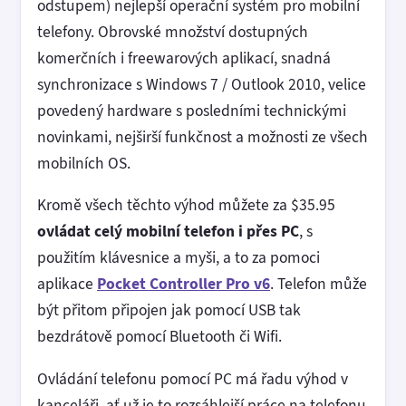
odstupem) nejlepší operační systém pro mobilní
telefony. Obrovské množství dostupných
komerčních i freewarových aplikací, snadná
synchronizace s Windows 7 / Outlook 2010, velice
povedený hardware s posledními technickými
novinkami, nejširší funkčnost a možnosti ze všech
mobilních OS.
Kromě všech těchto výhod můžete za $35.95
ovládat celý mobilní telefon i přes PC
, s
použitím klávesnice a myši, a to za pomoci
aplikace
Pocket Controller Pro v6
. Telefon může
být přitom připojen jak pomocí USB tak
bezdrátově pomocí Bluetooth či Wifi.
Ovládání telefonu pomocí PC má řadu výhod v
kanceláři, ať už je to rozsáhlejší práce na telefonu