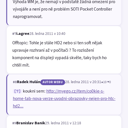
Výhoda WM je, že nemají v podstatě žádná omezení pro
vývojáře a není pro ně problém SOTI Pocket Controller
naprogramovat.
i.agree
28. ledna 2011 v 10:40
#7
Offtopic: Tohle je stále HD2 nebo si ten soft nějak
upravuje rozhraní až v počítači ? To rozložení
komponent na displeji vypadá skvěle, taky bych ho
chtěl mít.
Radek Hulán
28. ledna 2011 v 20:31
▲10 ▼0
#8
AUTOR WEBU
koukni sem:
http://myego.cz/item/co0kie-s-
[7]
home-tab-nova-verze-uvodni-obrazovky-nejen-pro-htc-
hd2...
Branislav Banik
29. ledna 2011 v 12:18
#9