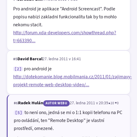
Pro android je aplikace "Android Screencast". Podle
popisu nabizi zakladni funkcionalitu tak by to mohlo
nekomu stacit.
http://forum.xda-developers.com/showthread.php?
t=663390...
David Barcal
27. ledna 2011 v 16:41
#5
pro android je
[2]
http://dotekomanie.blog.mobilmania.cz/2011/01/zajimavy-
projekt-remote-web-desktop-video/...
Radek Hulán
27. ledna 2011 v 20:39
▲10 ▼0
#6
AUTOR WEBU
to není ono, jedná se mi o 1:1 kopii telefonu na PC
[5]
pro ovládání, ten "Remote Desktop" je vlastní
prostředí, omezené.